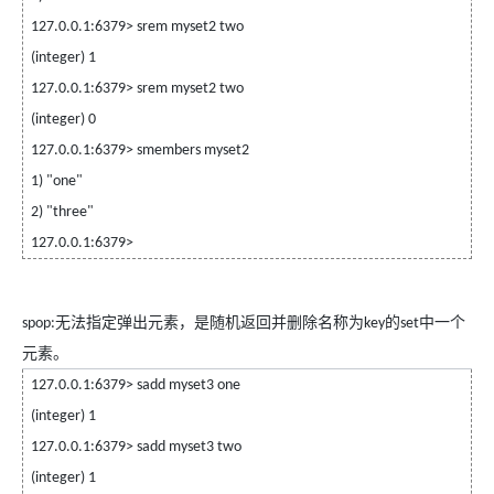
127.0.0.1:6379> srem myset2 two
(integer) 1
127.0.0.1:6379> srem myset2 two
(integer) 0
127.0.0.1:6379> smembers myset2
1) "one"
2) "three"
127.0.0.1:6379>
无法指定弹出元素，是随机返回并删除名称为
的
中一个
spop:
key
set
元素。
127.0.0.1:6379> sadd myset3 one
(integer) 1
127.0.0.1:6379> sadd myset3 two
(integer) 1