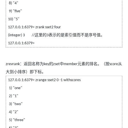
8) "4"
9) "five"
10) "5"
127.0.0.1:6379> zrank sset2 four
这里的
表示的是索引值而不是序号值。
(integer) 3
//
3
127.0.0.1:6379>
：返回名称为
的
中
元素的排名。（按
从
zrevrank
key
zset
member
score
大到小排序）即下标。
127.0.0.1:6379> zrange sset2 0 -1 withscores
1) "one"
2) "1"
3) "two"
4) "2"
5) "three"