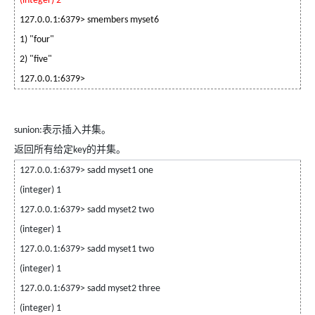
(integer) 2
127.0.0.1:6379> smembers myset6
1) "four"
2) "five"
127.0.0.1:6379>
表示插入并集。
sunion:
返回所有给定
的并集。
key
127.0.0.1:6379> sadd myset1 one
(integer) 1
127.0.0.1:6379> sadd myset2 two
(integer) 1
127.0.0.1:6379> sadd myset1 two
(integer) 1
127.0.0.1:6379> sadd myset2 three
(integer) 1