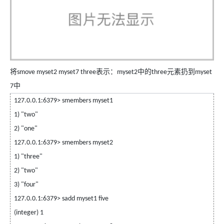
将
表示：
中的
元素扔到
smove myset2 myset7 three
myset2
three
myset
中
7
127.0.0.1:6379> smembers myset1
1) "two"
2) "one"
127.0.0.1:6379> smembers myset2
1) "three"
2) "two"
3) "four"
127.0.0.1:6379> sadd myset1 five
(integer) 1