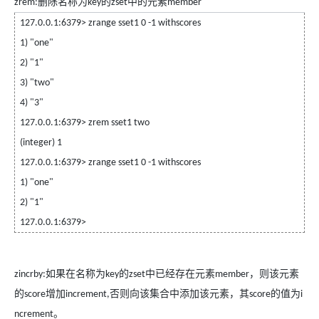
删除名称为
的
中的元素
zrem:
key
zset
member
127.0.0.1:6379> zrange sset1 0 -1 withscores
1) "one"
2) "1"
3) "two"
4) "3"
127.0.0.1:6379> zrem sset1 two
(integer) 1
127.0.0.1:6379> zrange sset1 0 -1 withscores
1) "one"
2) "1"
127.0.0.1:6379>
如果在名称为
的
中已经存在元素
，则该元素
zincrby:
key
zset
member
的
增加
否则向该集合中添加该元素，其
的值为
score
increment,
score
i
。
ncrement