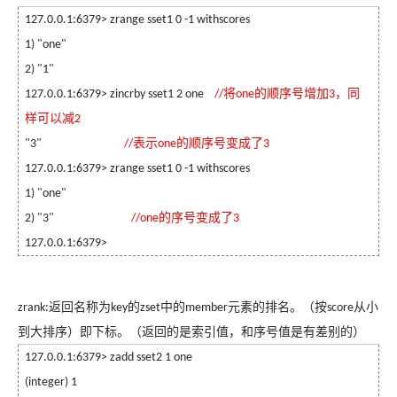
127.0.0.1:6379> zrange sset1 0 -1 withscores
1) "one"
2) "1"
将
的顺序号增加
，同
127.0.0.1:6379> zincrby sset1 2 one
//
one
3
样可以减
2
表示
的顺序号变成了
"3"
//
one
3
127.0.0.1:6379> zrange sset1 0 -1 withscores
1) "one"
的序号变成了
2) "3"
//one
3
127.0.0.1:6379>
返回名称为
的
中的
元素的排名。（按
从小
zrank:
key
zset
member
score
到大排序）即下标。（返回的是索引值，和序号值是有差别的）
127.0.0.1:6379> zadd sset2 1 one
(integer) 1