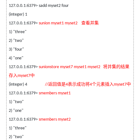
127.0.0.1:6379> sadd myset2 four
(integer) 1
查看并集
127.0.0.1:6379>
sunion myset1 myset2
1) "three"
2) "two"
3) "four"
4) "one"
将并集的结果
127.0.0.1:6379>
sunionstore myset7 myset1 myset2
存入
中
myset7
返回值是
表示成功将
个元素插入
中
(integer) 4
//
4
4
myset7
127.0.0.1:6379>
smembers myset1
1) "two"
2) "one"
127.0.0.1:6379>
smembers myset2
1) "three"
2) "two"