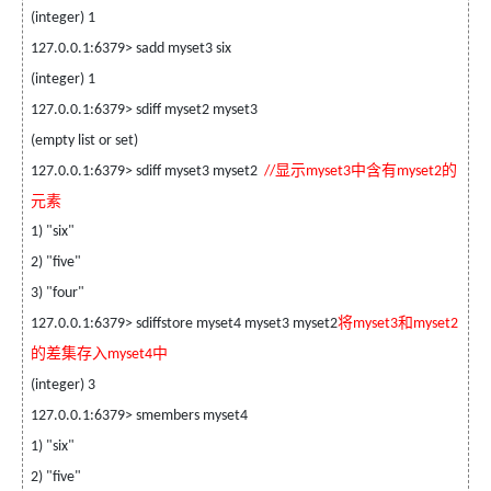
(integer) 1
127.0.0.1:6379> sadd myset3 six
(integer) 1
127.0.0.1:6379> sdiff myset2 myset3
(empty list or set)
显示
中含有
的
127.0.0.1:6379> sdiff myset3 myset2
//
myset3
myset2
元素
1) "six"
2) "five"
3) "four"
将
和
127.0.0.1:6379> sdiffstore myset4 myset3 myset2
myset3
myset2
的差集存入
中
myset4
(integer) 3
127.0.0.1:6379> smembers myset4
1) "six"
2) "five"