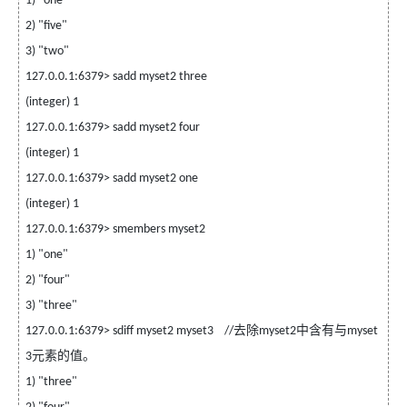
1) "one"
2) "five"
3) "two"
127.0.0.1:6379> sadd myset2 three
(integer) 1
127.0.0.1:6379> sadd myset2 four
(integer) 1
127.0.0.1:6379> sadd myset2 one
(integer) 1
127.0.0.1:6379> smembers myset2
1) "one"
2) "four"
3) "three"
去除
中含有与
127.0.0.1:6379> sdiff myset2 myset3
//
myset2
myset
元素的值。
3
1) "three"