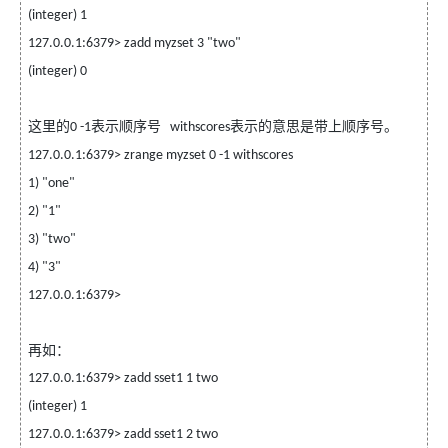
(integer) 1
127.0.0.1:6379> zadd myzset 3 "two"
(integer) 0
这里的
表示顺序号
表示的意思是带上顺序号。
0 -1
withscores
127.0.0.1:6379> zrange myzset 0 -1 withscores
1) "one"
2) "1"
3) "two"
4) "3"
127.0.0.1:6379>
再如：
127.0.0.1:6379> zadd sset1 1 two
(integer) 1
127.0.0.1:6379> zadd sset1 2 two