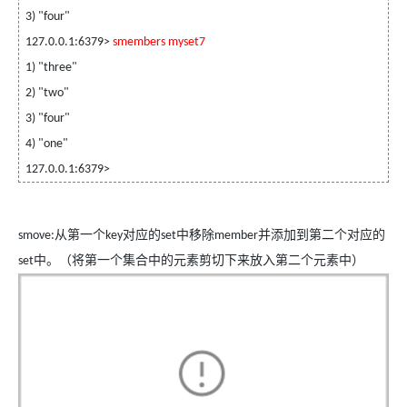
3) "four"
127.0.0.1:6379>
smembers myset7
1) "three"
2) "two"
3) "four"
4) "one"
127.0.0.1:6379>
从第一个
对应的
中移除
并添加到第二个对应的
smove:
key
set
member
中。（将第一个集合中的元素剪切下来放入第二个元素中）
set