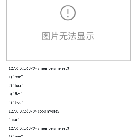
127.0.0.1:6379> smembers myset3
1) "one"
2) "four"
3) "five"
4) "two"
127.0.0.1:6379> spop myset3
"four"
127.0.0.1:6379> smembers myset3