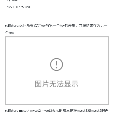
2) "four"
127.0.0.1:6379>
返回所有给定
与第一个
的差集，并将结果存为另一
sdiffstore:
key
key
个
key.
表示的意思是将
和
的差
sdiffstore myset4 myset2 myset3
myset3
myset2