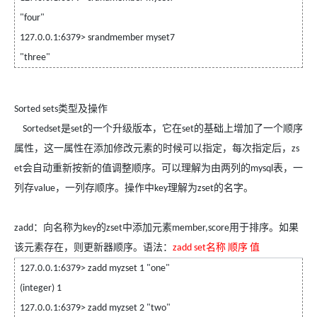
"four"
127.0.0.1:6379> srandmember myset7
"three"
类型及操作
Sorted sets
是
的一个升级版本，它在
的基础上增加了一个顺序
Sortedset
set
set
属性，这一属性在添加修改元素的时候可以指定，每次指定后，
zs
会自动重新按新的值调整顺序。可以理解为由两列的
表，一
et
mysql
列存
，一列存顺序。操作中
理解为
的名字。
value
key
zset
：向名称为
的
中添加元素
用于排序。如果
zadd
key
zset
member,score
该元素存在，则更新器顺序。语法：
名称
顺序
值
zadd set
127.0.0.1:6379> zadd myzset 1 "one"
(integer) 1
127.0.0.1:6379> zadd myzset 2 "two"