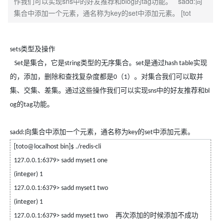
作我们可以实现sns中的好友推荐和blog的tag功能。 sadd:向
集合中添加一个元素，通名称为key的set中添加元素。 [tot
类型及操作
sets
是集合，它是
类型的无序集合。
是通过
实现
Set
string
set
hash table
的，添加，删除和查找复杂度都是
（
）。对集合我们可以取并
0
1
集、交集、差集。通过这些操作我们可以实现
中的好友推荐和
sns
bl
的
功能。
og
tag
向集合中添加一个元素，通名称为
的
中添加元素。
sadd:
key
set
[toto@localhost bin]$ ./redis-cli
127.0.0.1:6379> sadd myset1 one
(integer) 1
127.0.0.1:6379> sadd myset1 two
(integer) 1
再次添加的时候添加不成功
127.0.0.1:6379> sadd myset1 two