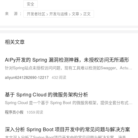
安全
来 源：
开发者社区
>
开发与运维
>
文章
> 正文
相关文章
AiPy开发的 Spring 漏洞检测神器，未授权访问无所遁形
针对Spring站点未授权访问问题，现有工具难以检测如Swagger、Actuator等组件漏洞，且缺乏修复建议。全新AI工具基于Aipy开发，具备图形界面，支持一键扫描常见Spring组件，自动识别未授权访问风险，按漏洞类型标注并提供修复方案，扫描结果可视化展示，支持导出报告，大幅提升渗透测试与漏洞定位效率。
aliyun6241282690-12217
432
基于 Spring Cloud 的微服务架构分析
Spring Cloud 是一个基于 Spring Boot 的微服务框架，提供全套分布式系统解决方案。它整合了 Netflix、Zookeeper 等成熟技术，通过简化配置和开发流程，支持服务发现（Eureka）、负载均衡（Ribbon）、断路器（Hystrix）、API网关（Zuul）、配置管理（Config）等功能。此外，Spring Cloud 还兼容 Nacos、Consul、Etcd 等注册中心，满足不同场景需求。其核心组件如 Feign 和 Stream，进一步增强了服务调用与消息处理能力，为开发者提供了一站式微服务开发工具包。
程序员小假
1059
深入分析 Spring Boot 项目开发中的常见问题与解决方案
本文深入分析了Spring Boot项目开发中的常见问题与解决方案，涵盖视图路径冲突（Circular View Path）、ECharts图表数据异常及SQL唯一约束冲突等典型场景。通过实际案例剖析问题成因，并提供具体解决方法，如优化视图解析器配置、改进数据查询逻辑以及合理使用外键约束。同时复习了Spring MVC视图解析原理与数据库完整性知识，强调细节处理和数据验证的重要性，为开发者提供实用参考。