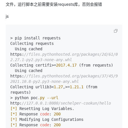
文件，运行脚本之前需要安装requests库，否则会报错
js
> pip install requests

Collecting requests

  Using cached 
https:
//files.pythonhosted.org/packages/2d/61/08076
2.27.1-py2.py3-none-any.whl
Collecting certifi>=
2017.4
.
17
 (from requests)

  Using cached 
https:
//files.pythonhosted.org/packages/37/45/946c0
2021.10.8-py2.py3-none-any.whl
Collecting urllib3<
1.27
,>=
1.21
.
1
 (from 
requests)

> python poc
.py
--url
http:
//127.0.0.1:8080/sechelper-cookun/hello
[*]
[*]
 Response 
code
: 
200
[*]
[*]
 Response 
code
: 
200