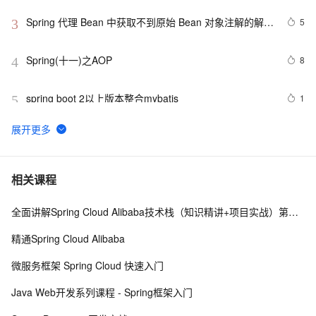
configurationPropertiesBeans
Spring 代理 Bean 中获取不到原始 Bean 对象注解的解决
5
3
方法
Spring(十一)之AOP
8
4
spring boot 2以上版本整合mybatis
1
5
一个基于 Spring Boot 的项目骨架，少造轮子！ 
6
6
Spring事务传播行为
8
7
相关课程
全面讲解Spring Cloud Alibaba技术栈（知识精讲+项目实战）第一阶段
Spring security
9
8
精通Spring Cloud Alibaba
spring boot 集成websocket与shiro的坑
8
9
微服务框架 Spring Cloud 快速入门
使用Spring Cloud Stream集成消息中间件
7
10
Java Web开发系列课程 - Spring框架入门