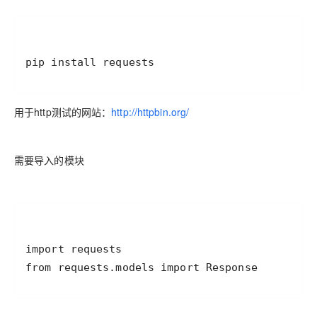
pip install requests
用于http测试的网站：
http://httpbin.org/
需要导入的模块
from requests.models import Response