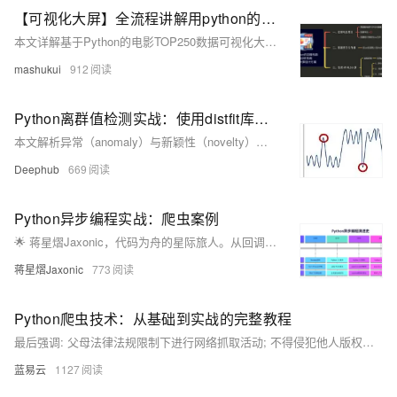
【可视化大屏】全流程讲解用python的pyecharts库实现拖拽可视化大屏的背后原理，简单粗暴！
本文详解基于Python的电影TOP250数据可视化大屏开发全流程，涵盖爬虫、数据存储、分析及可视化。使用requests+BeautifulSoup爬取数据，pandas存入MySQL，pyecharts实现柱状图、饼图、词云图、散点图等多种图表，并通过Page组件拖拽布局组合成大屏，支持多种主题切换，附完整源码与视频讲解。
mashukui
912
Python离群值检测实战：使用distfit库实现基于分布拟合的异常检测
本文解析异常（anomaly）与新颖性（novelty）检测的本质差异，结合distfit库演示基于概率密度拟合的单变量无监督异常检测方法，涵盖全局、上下文与集体离群值识别，助力构建高可解释性模型。
Deephub
669
Python异步编程实战：爬虫案例
🌟 蒋星熠Jaxonic，代码为舟的星际旅人。从回调地狱到async/await协程天堂，亲历Python异步编程演进。分享高性能爬虫、数据库异步操作、限流监控等实战经验，助你驾驭并发，在二进制星河中谱写极客诗篇。
蒋星熠Jaxonic
773
Python爬虫技术：从基础到实战的完整教程
最后强调: 父母法律法规限制下进行网络抓取活动; 不得侵犯他人版权隐私利益; 同时也要注意个人安全防止泄露敏感信息.
蓝易云
1127