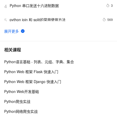
Python 串口发送十六进制数据
3
4
python join 和 split的常用使用方法
569
5
python 模块初始
6
6
python中使用and和or来实现其它语言中的?号表达式
5
7
相关课程
Python语言基础 - 列表、元组、字典、集合
python网络编程初级
489
8
Python Web 框架 Flask 快速入门
Python是一种广泛使用的高级编程语言，具有许多优点
14
9
Python Web 框架 Django 快速入门
和缺点
Python PIL远程命令执行漏洞复现(CVE-2017-8291 
8
10
Python Web开发基础
CVE-2017-8291)
Python爬虫实战
Python网络爬虫实战