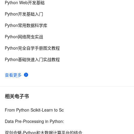
Python Web开发基础
python网络编程初级
488
8
Python开发基础入门
Python是一种广泛使用的高级编程语言，具有许多优点
14
9
Python常用数据科学库
和缺点
Python PIL远程命令执行漏洞复现(CVE-2017-8291 
8
10
Python网络爬虫实战
CVE-2017-8291)
Python完全自学手册图文教程
Python基础快速入门实战教程
查看更多
相关电子书
From Python Scikit-Learn to Sc
Data Pre-Processing in Python:
双剑合璧-Python和大数据计算平台的结合