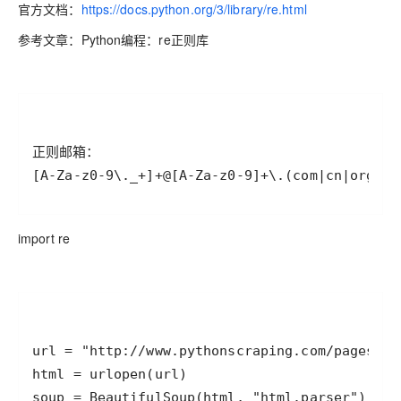
官方文档：
https://docs.python.org/3/library/re.html
参考文章：Python编程：re正则库
[A-Za-z0-9\._+]+@[A-Za-z0-9]+\.(com|cn|org|ed
import re