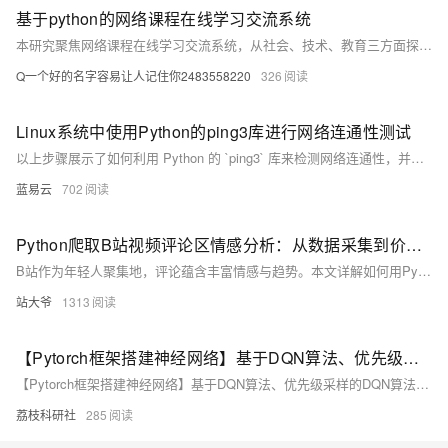
基于python的网络课程在线学习交流系统
本研究聚焦网络课程在线学习交流系统，从社会、技术、教育三方面探讨其发展背景与意义。系统借助Java、Spring Boot、MySQL、Vue等技术实现，融合云计算、大数据与人工智能，推动教育公平与教学模式创新，具有重要理论价值与实践意义。
Q一个好的名字容易让人记住你2483558220
326
Linux系统中使用Python的ping3库进行网络连通性测试
以上步骤展示了如何利用 Python 的 `ping3` 库来检测网络连通性，并且提供了基本错误处理方法以确保程序能够优雅地处理各种意外情形。通过简洁明快、易读易懂、实操性强等特点使得该方法非常适合开发者或系统管理员快速集成至自动化工具链之内进行日常运维任务之需求满足。
蓝易云
702
Python爬取B站视频评论区情感分析：从数据采集到价值挖掘
B站作为年轻人聚集地，评论蕴含丰富情感与趋势。本文详解如何用Python爬取评论，结合SnowNLP与jieba进行中文情感分析，并通过可视化挖掘用户情绪、消费意愿与内容反馈，助力精准运营与决策。
站大爷
1313
【Pytorch框架搭建神经网络】基于DQN算法、优先级采样的DQN算法、DQN + 人工势场的避障控制研究（Python代码实现）
【Pytorch框架搭建神经网络】基于DQN算法、优先级采样的DQN算法、DQN + 人工势场的避障控制研究（Python代码实现）
荔枝科研社
285