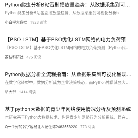
Python爬虫分析B站番剧播放量趋势：从数据采集到可视化分析
Python爬虫分析B站番剧播放量趋势：从数据采集到可视化分析b
小白学大数据
1923
【PSO-LSTM】基于PSO优化LSTM网络的电力负荷预测（Python代码实现）
【PSO-LSTM】基于PSO优化LSTM网络的电力负荷预测（Python代码实现）
荔枝科研社
475
Python数据分析全流程指南：从数据采集到可视化呈现的实战解析
在数字化转型中，数据分析成为企业决策核心，而Python凭借其强大生态和简洁语法成为首选工具。本文通过实战案例详解数据分析全流程，涵盖数据采集、清洗、探索、建模、可视化及自动化部署，帮助读者掌握从数据到业务价值的完整技能链。
站大爷
1414
基于python大数据的青少年网络使用情况分析及预测系统
本研究基于Python大数据技术，构建青少年网络行为分析系统，旨在破解现有防沉迷模式下用户画像模糊、预警滞后等难题。通过整合多平台亿级数据，运用机器学习实现精准行为预测与实时干预，推动数字治理向“数据驱动”转型，为家庭、学校及政府提供科学决策支持，助力青少年健康上网。
Q一个好的名字容易让人记住你2483558220
773