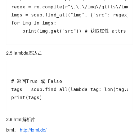
    print(img.get("src")) # 获取属性 attrs
2.5 lambda表达式
print(tags)
2.6 html解析库
lxml：
http://lxml.de/