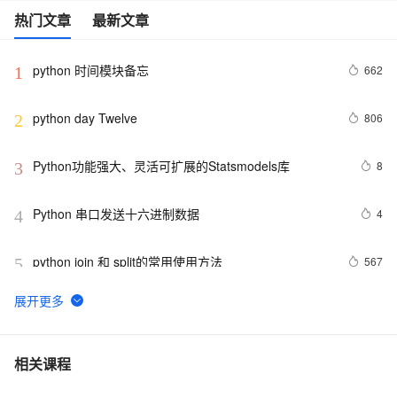
热门文章
最新文章
python 时间模块备忘
662
1
python day Twelve
806
2
Python功能强大、灵活可扩展的Statsmodels库
8
3
Python 串口发送十六进制数据
4
4
python join 和 split的常用使用方法
567
5
python 模块初始
643
6
python中使用and和or来实现其它语言中的?号表达式
578
7
相关课程