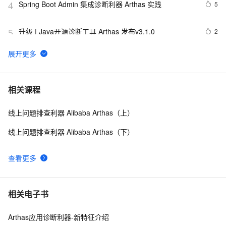
Spring Boot Admin 集成诊断利器 Arthas 实践
5
4
升级 | Java开源诊断工具 Arthas 发布v3.1.0
2
5
Arthas vmtool（从 jvm 里查询对象，执行 forceGc）
5
6
Arthas 实战，助你解决同名类依赖冲突问题（下）
1
7
相关课程
线上问题排查利器 Alibaba Arthas（上）
arthas入门
5
8
线上问题排查利器 Alibaba Arthas（下）
Arthas使用指南（下）
22
9
查看更多
线上问题排查，一不小心踩到阿里的 arthas坑了
5
10
相关电子书
Arthas应用诊断利器-新特征介绍