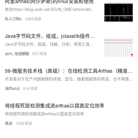
阿里arthas(阿尔萨斯)的linux安装和使用
转自https://blog.csdn.net/SDJN_ONE/article/details/123198219
私人订制s
1584
Java字节码文件、组成，jclasslib插件、阿里arthas工具，Java注解
Java字节码文件、组成、详解、分析；常用工具，jclasslib插件、阿里arthas工具；如何定位线上问题；Java注解
qhhf_地道酬勤
507
59-微服务技术栈（高级）：在线检测工具Arthas（精准定位Java应用CPU负载过高）
开发者对于生产问题故障的排查、定位，随着微服务的喷发，也不再像是以前那边依赖纯日志、gc日志进行问题排查与定位了，本节开始介绍一个生产环境使用的排错工具Arthas，帮助大家更高效、便捷地实现生产问题排错。
油炸ali云
614
将线程死锁检测集成进arthas以提高定位效率
将线程死锁检测集成进arthas以提高定位效率
禹迹
1026