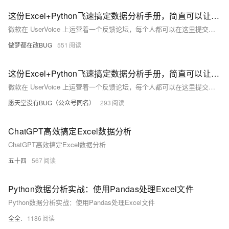
这份Excel+Python飞速搞定数据分析手册，简直可以让Excel飞起来
微软在 UserVoice 上运营着⼀个反馈论坛，每个⼈都可以在这⾥提交新点⼦供他⼈投票。票数最⾼的功能请求是“将 Python 作为Excel 的⼀门脚本语⾔”，其得票数差不多是第⼆名的两倍。尽管⾃2015 年这个点⼦发布以来并没有什么实质性进展，但在 2020 年年末，Python 之⽗ Guido van Rossum 发布推⽂称“退休太无聊了”，他将会加入微软。此事令 Excel ⽤户重燃希望。我不知道他的举动是否影响了 Excel 和 Python 的集成，但我清楚的是，为何⼈们迫切需要结合 Excel 和 Python 的⼒量，⽽你⼜应当如何从今天开始将两者结合起来。总之，这就是本
做梦都在改BUG
551
这份Excel+Python飞速搞定数据分析手册，简直可以让Excel飞起来
微软在 UserVoice 上运营着⼀个反馈论坛，每个⼈都可以在这⾥提交新点⼦供他⼈投票。票数最⾼的功能请求是“将 Python 作为Excel 的⼀门脚本语⾔”，其得票数差不多是第⼆名的两倍。尽管⾃2015 年这个点⼦发布以来并没有什么实质性进展，但在 2020 年年末，Python 之⽗ Guido van Rossum 发布推⽂称“退休太无聊了”，他将会加入微软。此事令 Excel ⽤户重燃希望。我不知道他的举动是否影响了 Excel 和 Python 的集成，但我清楚的是，为何⼈们迫切需要结合 Excel 和 Python 的⼒量，⽽你⼜应当如何从今天开始将两者结合起来。总之，这就是本
愿天堂没有BUG（公众号同名）
293
ChatGPT高效搞定Excel数据分析
ChatGPT高效搞定Excel数据分析
五十四
567
Python数据分析实战：使用Pandas处理Excel文件
Python数据分析实战：使用Pandas处理Excel文件
全全.
1186