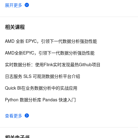
MySQL中的WITH ROLLUP子句：优化数据分析与汇总
5
6
机器学习系列(4)_数据分析之Kaggle鸢尾花iris（上）
4
7
相关课程
AMD 全新 EPYC，引领下一代数据分析强劲性能
10 个最佳地理空间数据分析 GIS 软件 下
7
8
AMD全新EPYC，引领下一代数据分析强劲性能
【实验】阿里云大数据助理工程师认证（ACA）- QuickBI
6
9
实时数据分析：使用Flink实时发现最热Github项目
数据分析（上）
带你读《Apache Doris 案例集》——06 Apache   Doris  
18
10
日志服务 SLS 可观测数据分析平台介绍
助力中国联通万亿日志数据分析提速10倍（2）
Quick BI在业务数据分析中的实战应用
Python 数据分析库 Pandas 快速入门
查看更多
相关电子书