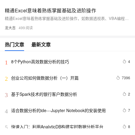
精通Excel意味着熟练掌握基础及进阶操作
精通Excel意味着熟练掌握基础及进阶操作，如数据透视表、VBA编程和自定义公式。提升效率的技巧包括善用快捷键、自动化重复任务、巧用公式与函数（如SUM和VLOOKUP）、利用数据透视表分析数据、设置条件格式、建立数据库连接、编写自定义函数、创建数据图表、使用模板和进行分组汇总。这些方法能有效提升数据分析和处理能力，优化工作效率。
龙大吉
499
热门文章
最新文章
8个Python高效数据分析的技巧
4
1
创业公司如何做数据分析（一）开篇
7396
2
基于Spark技术的银行客户数据分析
2
3
适合数据分析的ide---Jupyter Notebook的安装使用
7
4
快速入门：利用AnalyticDB构建实时数据分析平台
8
5