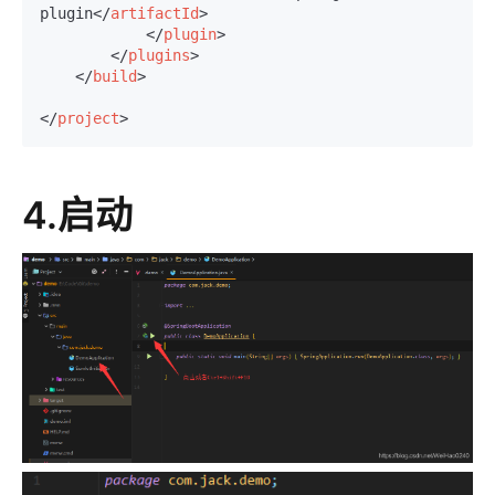
plugin
</
artifactId
>
</
plugin
>
</
plugins
>
</
build
>
</
project
>
4.启动