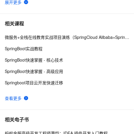
IDEA上运行Flink任务
6
6
Idea启动SpringBoot程序报错：Veb server failed to 
20
7
相关课程
start. Port 8082 was already in use；端口冲突的原理
与解决方案
微服务+全栈在线教育实战项目演练（SpringCloud Alibaba+SpringBoot）
IDEA中Push到Gitee报：Invocation failed Server 
4
8
returned invalid Response. 
SpringBoot实战教程
java.lang.RuntimeException: Inv
最好的IDEA debug长文？看完我佛了（下）
8
9
SpringBoot快速掌握 - 核心技术
NetBeans、Eclipse 和 IDEA，哪个才是最优秀的Java 
4
10
SpringBoot快速掌握 - 高级应用
IDE?
Springboot项目云开发快速迁移
查看更多
相关电子书
蚂蚁金服高级开发工程师萧恺：IDEA 插件开发入门教程