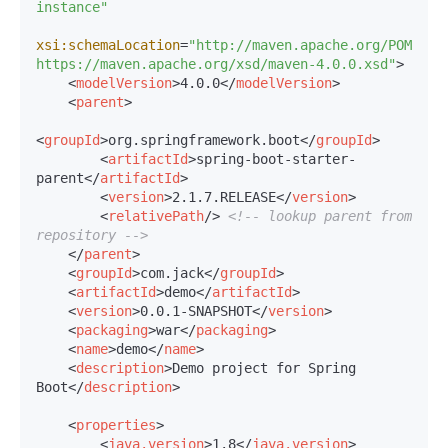
instance"
xsi:schemaLocation
=
"http://maven.apache.org/POM/4.0.
https://maven.apache.org/xsd/maven-4.0.0.xsd"
>
<
modelVersion
>
4.0.0
</
modelVersion
>
<
parent
>
<
groupId
>
org.springframework.boot
</
groupId
>
<
artifactId
>
spring-boot-starter-
parent
</
artifactId
>
<
version
>
2.1.7.RELEASE
</
version
>
<
relativePath
/>
<!-- lookup parent from 
repository -->
</
parent
>
<
groupId
>
com.jack
</
groupId
>
<
artifactId
>
demo
</
artifactId
>
<
version
>
0.0.1-SNAPSHOT
</
version
>
<
packaging
>
war
</
packaging
>
<
name
>
demo
</
name
>
<
description
>
Demo project for Spring 
Boot
</
description
>
<
properties
>
<
java.version
>
1.8
</
java.version
>