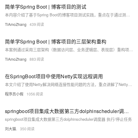
简单学Spring Boot | 博客项目的测试
本内容介绍了基于Spring Boot的博客项目测试实践，重点在于通过测试驱动开发（TDD）优化服务层代码，提升代码质量和功能可靠性。案例详细展示了如何为PostService类编写测试用例、运行测试并根据反馈优化功能代码，包括两次优化过程。通过TDD流程，确保每项功能经过严格验证，增强代码可维护性与系统稳定性。
TiAmoZhang
439
简单学Spring Boot | 博客项目的三层架构重构
本案例通过采用三层架构（数据访问层、业务逻辑层、表现层）重构项目，解决了集中式开发导致的代码臃肿问题。各层职责清晰，结合依赖注入实现解耦，提升了系统的可维护性、可测试性和可扩展性，为后续接入真实数据库奠定基础。
TiAmoZhang
883
在SpringBoot项目中使用Netty实现远程调用
本文介绍了使用Netty解决网络连接性能问题的方法，重点讲解了Netty的NIO特性及其在SpringBoot中的应用。Netty作为高效的NIO框架，支持非阻塞IO，能通过单线程管理多个客户端连接，简化TCP/UDP套接字服务器开发。文章详细展示了Netty在SpringBoot中实现远程调用的过程，包括服务端与客户端代码实现、依赖配置及测试验证。通过示例代码，如`NettyServer`、`NettyClientUtil`等，清晰说明了Netty的工作原理和实际应用，解决了半包等问题，并提供了完整的测试结果。
程序员小假
1056
springboot项目集成大数据第三方dolphinscheduler调度器 执行/停止任务
springboot项目集成大数据第三方dolphinscheduler调度器 执行/停止任务
刘大猫.
350