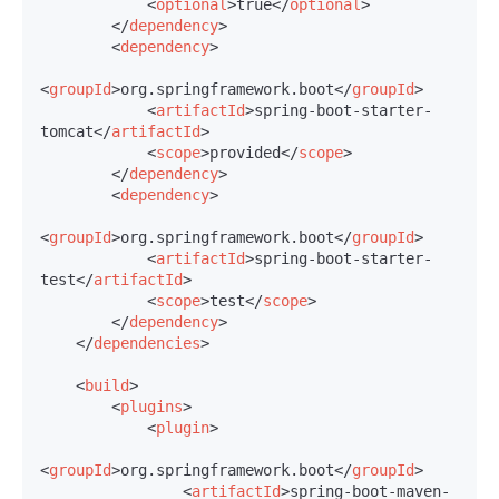
<
optional
>
true
</
optional
>
</
dependency
>
<
dependency
>
<
groupId
>
org.springframework.boot
</
groupId
>
<
artifactId
>
spring-boot-starter-
tomcat
</
artifactId
>
<
scope
>
provided
</
scope
>
</
dependency
>
<
dependency
>
<
groupId
>
org.springframework.boot
</
groupId
>
<
artifactId
>
spring-boot-starter-
test
</
artifactId
>
<
scope
>
test
</
scope
>
</
dependency
>
</
dependencies
>
<
build
>
<
plugins
>
<
plugin
>
<
groupId
>
org.springframework.boot
</
groupId
>
<
artifactId
>
spring-boot-maven-