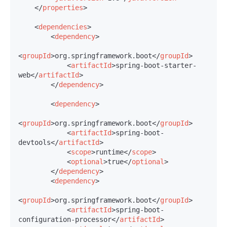
</
properties
>
<
dependencies
>
<
dependency
>
<
groupId
>
org.springframework.boot
</
groupId
>
<
artifactId
>
spring-boot-starter-
web
</
artifactId
>
</
dependency
>
<
dependency
>
<
groupId
>
org.springframework.boot
</
groupId
>
<
artifactId
>
spring-boot-
devtools
</
artifactId
>
<
scope
>
runtime
</
scope
>
<
optional
>
true
</
optional
>
</
dependency
>
<
dependency
>
<
groupId
>
org.springframework.boot
</
groupId
>
<
artifactId
>
spring-boot-
configuration-processor
</
artifactId
>