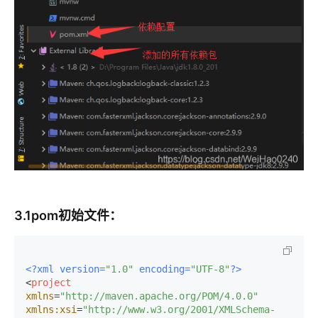
3.1pom初始文件：
<?xml version=
"1.0"
 encoding=
"UTF-8"
?>
<
project
xmlns
=
"http://maven.apache.org/POM/4.0.0"
xmlns:xsi
=
"http://www.w3.org/2001/XMLSchema-