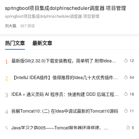
springboot项目集成dolphinscheduler调度器 项目管理
springboot项目集成dolphinscheduler调度器 项目管理
刘大猫.
367
热门文章
最新文章
最新版Git(2.32.0)下载安装教程，简单明了 附带idea配
12
1
置
【IntelliJ IDEA插件】值得推荐的Idea几十大优秀插件、
54
2
神级超级牛逼插件推荐（自用，真的超级牛逼）（上）
IDEA + 通义灵码 AI 程序员：快速构建 DDD 后端工程模
18
3
板
拆解Tomcat10: (二) 在Idea中调试最新的Tomcat10源码
11
4
Java学习之路005——Tomcat服务器环境搭建、
5
5
JavaWeb项目创建以及IDEA配置Tomcat环境教程