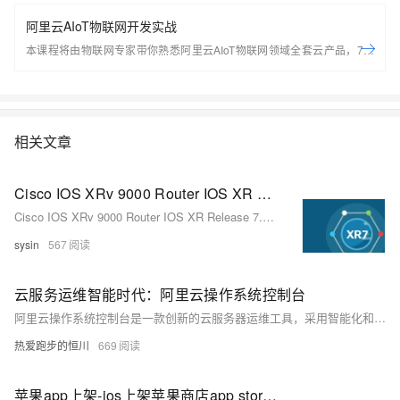
阿里云AIoT物联网开发实战
本课程将由物联网专家带你熟悉阿里云AIoT物联网领域全套云产品，7天
轻松搭建基于Arduino的端到端物联网场景应用。 开始学习前，请先开通
下方两个云产品，让学习更流畅： IoT物联网平台：
https://iot.console.aliyun.com/ LinkWAN物联网络管理平台：
https://linkwan.console.aliyun.com/service-open
相关文章
Cisco IOS XRv 9000 Router IOS XR Release 7.11.2 MD - 思科 IOS XR 网络操作系统
Cisco IOS XRv 9000 Router IOS XR Release 7.11.2 MD - 思科 IOS XR 网络操作系统
sysin
567
云服务运维智能时代：阿里云操作系统控制台
阿里云操作系统控制台是一款创新的云服务器运维工具，采用智能化和可视化方式简化运维工作。通过AI技术实时监控服务器状态，自动分析性能瓶颈和故障原因，生成详细的诊断报告与优化建议。用户无需复杂命令行操作，仅需通过图形化界面即可高效处理问题，降低技术门槛并提升故障处理效率。尤其在服务器宕机等紧急情况下，智能诊断工具能快速定位问题根源，确保业务稳定运行。此外，控制台还提供内存、存储、网络等专项诊断功能，帮助用户全面了解系统资源使用情况，进一步优化服务器性能。这种智能化运维方式不仅提升了工作效率，也让个人开发者和企业用户能够更专注于核心业务的发展。
热爱跑步的恒川
669
苹果app上架-ios上架苹果商店app store 之苹果支付In - App Purchase内购配置-优雅草卓伊凡