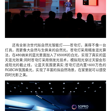
还有全新次世代拟自然光智能灯——苍穹灯，美得不像一台
灯具，而更像大自然与生俱来的自然光。苍穹灯采用精准混光算
法，在480纳米的蓝光里面加入了6500K的白光，实现了真实的蓝
天混光效果;同时苍穹灯采用侧发光技术，模拟阳光穿过天窗会形
成阳光的截止线，让蓝天氛围更真实;苍穹灯还内置1600万色的
RGBCW氛围柔光，实现了丰富的拟自然场景，在家里就可以感受
四时光影之美。