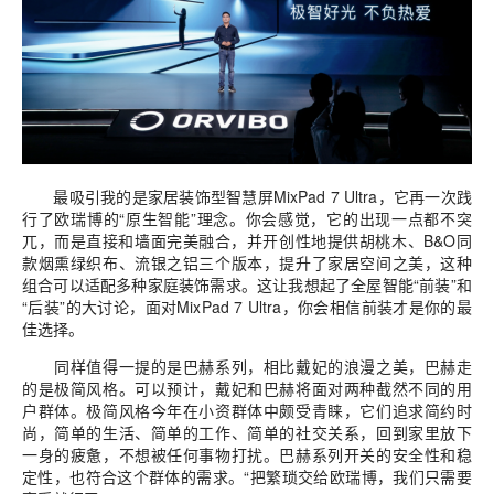
最吸引我的是家居装饰型智慧屏MixPad 7 Ultra，它再一次践
行了欧瑞博的“原生智能”理念。你会感觉，它的出现一点都不突
兀，而是直接和墙面完美融合，并开创性地提供胡桃木、B&O同
款烟熏绿织布、流银之铝三个版本，提升了家居空间之美，这种
组合可以适配多种家庭装饰需求。这让我想起了全屋智能“前装”和
“后装”的大讨论，面对MixPad 7 Ultra，你会相信前装才是你的最
佳选择。
同样值得一提的是巴赫系列，相比戴妃的浪漫之美，巴赫走
的是极简风格。可以预计，戴妃和巴赫将面对两种截然不同的用
户群体。极简风格今年在小资群体中颇受青睐，它们追求简约时
尚，简单的生活、简单的工作、简单的社交关系，回到家里放下
一身的疲惫，不想被任何事物打扰。巴赫系列开关的安全性和稳
定性，也符合这个群体的需求。“把繁琐交给欧瑞博，我们只需要