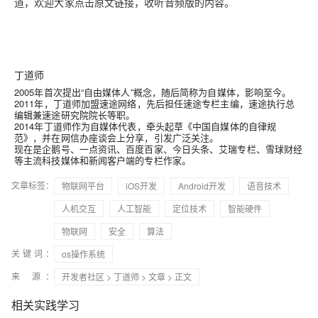
道，欢迎大家点击原文链接，收听音频版的内容。
丁道师
2005年首次提出“自由媒体人”概念，随后简称为自媒体，影响至今。
2011年，丁道师加盟速途网络，先后担任速途专栏主编，速途执行总
编辑兼速途研究院院长等职。
2014年丁道师作为自媒体代表，牵头起草《中国自媒体的自律规
范》，并在网信办座谈会上分享，引发广泛关注。
现在是企鹅号、一点资讯、百度百家、今日头条、艾瑞专栏、雪球财经
等主流科技媒体和新闻客户端的专栏作家。
文章标签：
物联网平台
iOS开发
Android开发
语音技术
人机交互
人工智能
定位技术
智能硬件
物联网
安全
算法
关键词：
os操作系统
来 源：
开发者社区
>
丁道师
>
文章
> 正文
相关实践学习