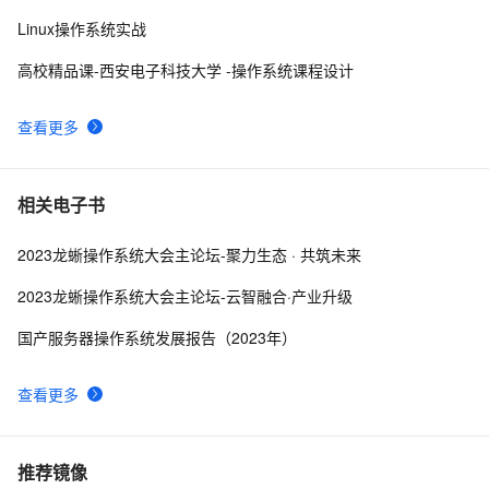
Android应用发布流程，助你轻松掌握跨平台发布技巧，
Linux操作系统实战
打造爆款手游不是梦——性能优化、广告集成与内购设置
iOS 银行卡号有效性校验
15
9
全包含
高校精品课-西安电子科技大学 -操作系统课程设计
iOS - Swift NSSize      尺寸
604
10
查看更多
相关电子书
2023龙蜥操作系统大会主论坛-聚力生态 · 共筑未来
2023龙蜥操作系统大会主论坛-云智融合·产业升级
国产服务器操作系统发展报告（2023年）
查看更多
推荐镜像