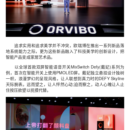
追求实用和追求美学并不冲突，欧瑞博在推出一系列新品落
地系统能力之际，更为这些新品融入了科技美学的创新设计，把
智能产品变成家居艺术品。
以全球首款双屏智能语音开关MixSwitch Defy(戴妃)系列为
例，首次在智能开关上使用PMOLED屏。戴妃独立悬挂设计独树
一帜，浪漫梦幻的呈现风格，让人联想到真力时的DEFY Skyline
天际腕表。远而望之，让人怦然心动;迫而察之，动人心魄让人止
住按压欲望以抚摸代替。