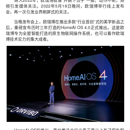
进入2022年，欧瑞博就像“开锅下饺子”一般，动作不断，频
频引发媒体关注。2022年5月18日晚间，欧瑞博举行线上发布
会，再一次引发业界刷屏式的关注。
当晚发布会上，欧瑞博在推出多款“行业首创”式的美学新品之
后，重磅宣布历时三年打造的HomeAI OS 4.0正式推出。这是欧
瑞博专为全屋智能打造的原生物联网操作系统，也可以看作欧瑞
博技术实力的集大成者。
HomeAI OS的推出，意味着这个行业真正意义上有了原生智