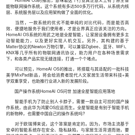
能物联网操作系统。这个系统有多达500多万行代码，从系统内核
层、系统服务层以及应用架构做了全面的优化。
当然，一款系统的优劣不能单纯的对比代码，而是能否高
效、便捷地服务于我们使用者，才是业界真正应该关注的方向。
HomeAI OS系统的用武之地是全屋智能，让家居设备拥有更多主
动智能能力，以及更好实现人机交互。另外，其构建的基于
Matter协议的Newton万物引擎，可以兼容Zigbee、蓝牙、WiFi、
KNX等几乎所有的物联网通讯协议，助力用户在各种场景需求
下，和各类产品实现无缝连接，打通一个个堵点。
可以预见，HomeAI OS的推出，将搭载与其适配的一批科技
美学MixPad新品，将会给消费者现代人文家居生活带来科技+美
学双重享受，也助推行业进入新的发展阶段。
国产操作系统HomeAI OS问世 加速全屋智能应用落地
智能手机为了防止别人卡脖子，需要一款自主可控的国产操
作系统，由此华为鸿蒙OS应运而生。全屋智能是有别于智能手机
的新物种，也需要中国自己的操作系统吗?
对于欧瑞博来说，这个答案是肯定的。因为，市场主流基于
安卓的智能系统存在安全、隐私缺陷，与家居生活背道而驰，要