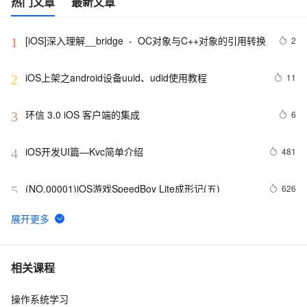
热门文章
最新文章
[iOS]深入理解__bridge  -  OC对象与C++对象的引用转换
2
1
iOS上架之android设备uuid、udid使用教程
11
2
环信 3.0 iOS 客户端的集成
6
3
iOS开发UI篇—Kvc简单介绍
481
4
(NO.00001)iOS游戏SpeedBoy Lite成形记(五)
626
5
ios证书申请最简单的教程
16
6
【转】适配iOS9系统
674
7
相关课程
操作系统学习
从Unity开发到移动平台制胜攻略：全面解析iOS与
8
8