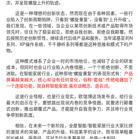
次，并呈现螺旋上升的轨迹。
这是一种理想的创新状态，然而现在由于各种因素，一些行
业陷入了创新周期陷阱，只看到“螺旋重复”，没看到“上升升级”。
我们发现，在一些领域，当企业以某项创新技术或产品取得市场
领先时，往往为了稳妥起见，拒绝自我创新、拒绝自我颠覆。然
后按照历史创新惯性，继续迭代后续产品和服务，当年诺基亚的N
系列、XP操作系统、千千静听系列等都是这种思维和模式下的产
物。
这种模式维系了企业一时的市场地位，也减轻了企业的研发
成本，但同时也会让行业陷入内卷怪圈，一个个拒绝创新、不思
进取。在智能家居行业，这种原地“螺旋重复”的表现形式有：
产品
屏幕越来越大，核心却没有任何变化，俗称“套娃”;传统电器加了
一个连接功能，就自称智能家居;喜欢谈概念、造名词。
这是行业怪相，也是行业现实。欧瑞博这场发布会，给行业
最大的启示在于，要想跳出现状内卷的竞争怪圈，就要进行颠覆
式创新，推出颠覆式产品，才能提升自我竞争力，并且将行业竞
争带到新高度。
相信，在未来一个新阶段，全屋智能/智能家居行业大家比拼
的是技术的突破、产品的升级、科技美学的设计，而非简单粗暴
的价格战、渠道战。这对于行业发展来说，也是一大利好。