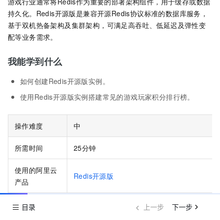
游戏行业通常将Redis作为重要的部署架构组件，用于缓存或数据
持久化。
Redis开源版
是兼容开源Redis协议标准的数据库服务，
基于双机热备架构及集群架构，可满足高吞吐、低延迟及弹性变
配等业务需求。
我能学到什么
如何创建
Redis开源版
实例。
使用
Redis开源版
实例搭建常见的游戏玩家积分排行榜。
操作难度
中
所需时间
25分钟
使用的阿里云
Redis开源版
产品
若您满足试用条件，则为0元，若不满足，在创
目录
上一步
下一步
所需费用
开源版
实例时将会产生费用。