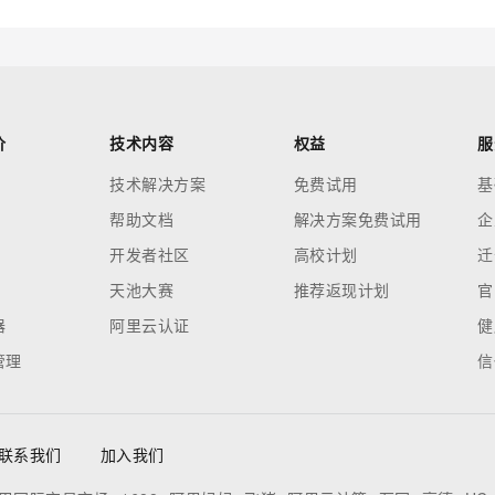
AI 应用
10分钟微调：让0.6B模型媲美235B模
多模态数据信
型
依托云原生高可用架构,实现Dify私有化部署
用1%尺寸在特定领域达到大模型90%以上效果
一个 AI 助手
超强辅助，Bol
价
技术内容
权益
服
即刻拥有 DeepSeek-R1 满血版
在企业官网、通讯软件中为客户提供 AI 客服
技术解决方案
免费试用
基
多种方案随心选，轻松解锁专属 DeepSeek
帮助文档
解决方案免费试用
企
开发者社区
高校计划
迁
天池大赛
推荐返现计划
官
器
阿里云认证
健
管理
信
联系我们
加入我们