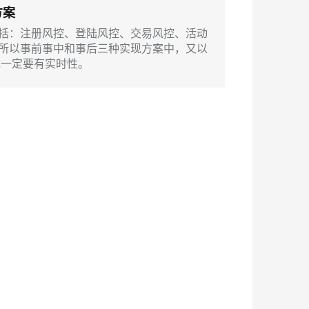
ernetes 版 ACK
云聚AI 严选权益
方案
AI 原生数据库服务发布
SSL 证书
畅自然，细节丰富
高表现力语音合成大模型，语音克隆听感自然
，一键激活高效办公新体验
理容器应用的 K8s 服务
精选AI产品，从模型到应用全链提效
Agent 数据网关
括：注册风控、登陆风控、交易风控、活动
堡垒机
所以事前事中和事后三种实现方案中，又以
2V
Fun-ASR
AI 用量加速计划
云原生数据库 PolarDB
统一定要有实时性。
防火墙
、识别商机，让客服更高效、服务更出色。
新老同享，达量后返
Agentic Database 发布
文戏情感细腻自然，动作戏激烈拳拳到肉，实现更强表演能力
支持中英文自由切换，具备更强的噪声鲁棒性
主机安全
AI 应用及服务市场
应用
AI 应用
千问办公
NEW
大模型
的智能体编程平台
一站式AI生产力平台
自然语言处理
伶鹊
企业级人与Agent协作平台，接入和调度多个数字员工
智能客服平台，对话机器人、对话分析、智能外呼
数据标注
大模型服务平台百炼 - 全妙
机器学习
应用创作平台
多模态内容创作工具，已接入 DeepSeek