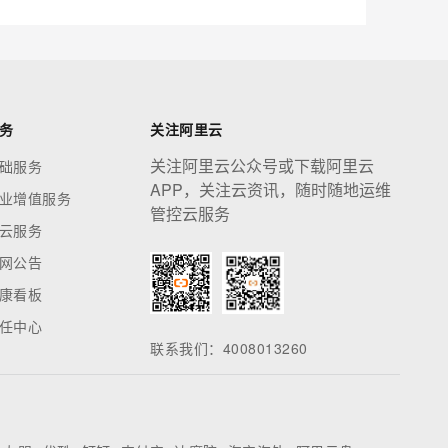
息提取
与 AI 智能体进行实时音视频通话
从文本、图片、视频中提取结构化的属性信息
构建支持视频理解的 AI 音视频实时通话应用
t.diy 一步搞定创意建站
构建大模型应用的安全防护体系
务
关注阿里云
通过自然语言交互简化开发流程,全栈开发支持
通过阿里云安全产品对 AI 应用进行安全防护
关注阿里云公众号或下载阿里云
础服务
APP，关注云资讯，随时随地运维
业增值服务
管控云服务
云服务
网公告
康看板
任中心
联系我们：4008013260