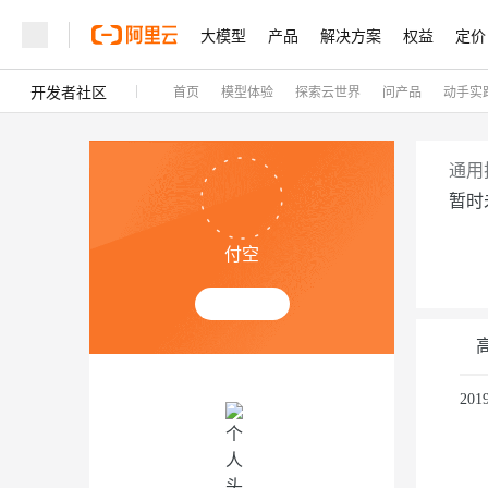
大模型
产品
解决方案
权益
定价
开发者社区
首页
模型体验
探索云世界
问产品
动手实
大模型
产品
解决方案
权益
定价
云市场
伙伴
服务
了解阿里云
精选产品
精选解决方案
普惠上云
产品定价
精选商城
成为销售伙伴
售前咨询
为什么选择阿里云
千问AI平台
了解云产品的定价详情
大模型服务平台百炼
千问办公，解锁你的工作
普惠上云 官方力荐
分销伙伴
在线服务
网站建设
什么是云计算
大
通用
大模型服务与应用平台
企业级Agent产品，直接
云服务器38元/年起，超
暂时
咨询伙伴
多端小程序
技术领先
云上成本管理
售后服务
轻量应用服务器
Agency Agents：拥
官方推荐返现计划
大模型
精选产品
精选解决方案
Salesforce 国际版订阅
稳定可靠
付空
管理和优化成本
推荐新用户得奖励，单订单
销售伙伴合作计划
自助服务
友盟天域
安全合规
人工智能与机器学习
AI
文本生成
云数据库 RDS
HappyHorse 打造一
云工开物
无影生态合作计划
在线服务
观测云
分析师报告
高校专属算力普惠，学生认
计算
互联网应用开发
Qwen3.8-Max
HOT
Salesforce On Alibaba C
工单服务
Tuya 物联网平台阿里云
研究报告与白皮书
人工智能平台 PAI
快速拥有专属 OpenClaw
大模
Consulting Partner 合
容器
大数据
免费试用
短信专区
一站式AI开发、训练和推
20
蓝凌 OA
智能体时代全能旗舰模型
AI 大模型销售与服务生
存储
现代化应用
天池大赛
云解析DNS
解决方案免费试用 新老
电子合同
Qwen3.7-Plus
最高领取价值200元试用
安全
网络与CDN
AI 算法大赛
畅捷通