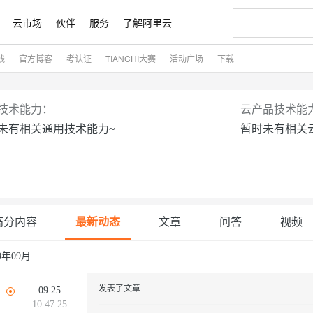
云市场
伙伴
服务
了解阿里云
践
官方博客
考认证
TIANCHI大赛
活动广场
下载
AI 特惠
数据与 API
成为产品伙伴
企业增值服务
最佳实践
价格计算器
AI 场景体
基础软件
产品伙伴合
阿里云认证
市场活动
配置报价
大模型
自助选配和估算价格
新方式
睿译宝，AI翻译排版一步到位
智启 AI 普惠权益
产品生态集成认证中心
企业支持计划
云上春晚
域名与网站
千问官方 MaaS 平台，为开发者和 Agent 而生，新用户赠送 1 亿 + tokens 额度
Qwen Aud
AI Coding
阿里云Maa
2026 阿里云
云服务器 E
为企业打
数据集
Windows
大模型认证
模型
NEW
NEW
技术能力：
云产品技术能
交付可用成果
值低价云产品抢先购
上传文档即自动完成翻译和格式还原
至高享 1亿+免费 tokens，加速 Al 应用落地
提供智能易用的域名与建站服务
智能编程，一键
安全可靠、
未有相关通用技术能力~
暂时未有相关
产品生态伙伴
专家技术服务
云上奥运之旅
弹性计算合作
阿里云中企出
手机三要素
宝塔 Linux
全部认证
价格优势
有专属领域专家
GLM-5.2：长任务时代开源旗舰模型
阿里云 OPC 创新助力计划
千问大模型
即刻拥有 DeepS
AI 电商营销
对象存储 O
大模型
产品生态伙伴工作台
企业增值服务台
云栖战略参考
云存储合作计
云栖大会
身份实名认证
CentOS
训练营
推动算力普惠，释放技术红利
最高返9万
多领域专家智能体,一键组建 AI 虚拟交付团队
快速构建应用程序和网站，即刻迈出上云第一步
至高百万元 Token 补贴，加速一人公司成长
多元化、高性能、安全可靠的大模型服务
真正可用的 1M 上下文,一次完成代码全链路开发
轻松解锁专属 Dee
从图文生成到
云上的中国
数据库合作计
活动全景
短信
Docker
图片和
站式影视创作平台
Hermes Agent，打造自进化智能体
Token Plan 模型订阅计划
数字证书管理服务（原SSL证书）
5 分钟轻松部署
AI 广告创作
无影云电脑
企业成长
NEW
信息公告
看见新力量
云网络合作计
OCR 文字识别
JAVA
证享300元代金券
可视化编排打通从文字构思到成片全链路闭环
全托管，含MySQL、PostgreSQL、SQL Server、MariaDB多引擎
自主进化，持久记忆，越用越聪明
Qwen3.8-Max 首发尝鲜，限时加量 10 倍，夜间低至2折
实现全站HTTPS，呈现可信的WEB访问
图文、视频一
随时随地安
魔搭 Mode
高分内容
最新动态
文章
问答
视频
Kimi-K3
HappyHors
NEW
loud
服务实践
官网公告
金融模力时刻
Salesforce O
版
发票查验
全能环境
Claude Code + GStack 打造工程团队
千问办公，限时限量积分加倍
Qoder
低代码高效构
AI 建站
短信服务
型
NEW
作计划
计划
创新中心
魔搭 ModelSc
健康状态
理服务
让AI从“聊天伙伴”进化为能干活的“数字员工”
安装技能 GStack，拥有专属 AI 工程团队
你的AI工作搭子，覆盖日常办公高频场景
面向真实软件的智能体编程平台
0 代码专业建
19年09月
客户案例
天气预报查询
操作系统
Kimi 最新旗舰模型，长程编程与推理利器
让文字生成流
态合作计划
同享
万小智 AI 建站低至 15元/月
Qoder CN
AI 短剧/漫剧
云原生数据库 
快递物流查询
WordPress
成为服务伙
高校合作
发表了文章
09.25
Deepseek-v4-pro
HappyHors
点，立即开启云上创新
覆盖公网/内网、递归/权威、移动APP等全场景解析服务
送.CN域名，送备案服务码
基于千问大模型等，支持代码智能生成、研发智能问答
AI助力短剧
10:47:25
Ubuntu