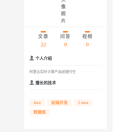
大数据开发治理平台 Data
AI 产品 免费试用
网络
安全
云开发大赛
能看、能想、能动手的多模
Tableau 订阅
1亿+ 大模型 tokens 和 
入门学习赛
可观测
中间件
AI空中课堂在线直播课
Qwen3-VL-Plus
云防火墙
140+云产品 免费试用
上云与迁云
云原生的云上边界网络安全
产品新客免费试用，最长1
数据库
生态解决方案
文章
问答
视频
企业出海
大模型ACA认证体验
大数据计算
22
0
0
助力企业全员 AI 认知与能
行业生态解决方案
政企业务
媒体服务
大模型服务
个人介绍
开发者生态解决方案
企业服务与云通信
AI 开发和 AI 应用解决
千问AI平台-Token Plan
阿里云实时计算产品经理付空
域名与网站
擅长的技术
千问AI平台-模型体验
终端用户计算
在线体验全尺寸、多种模态
Serverless
Java
前端开发
Linux
Happy 系列大模型
数据库
开发工具
迁移与运维管理