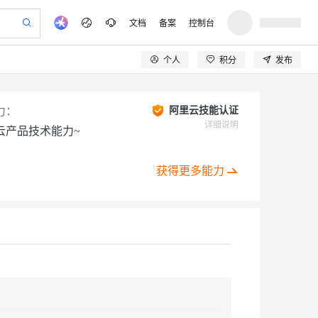
文档
备案
控制台
个人
积分
发布
验
作计划
器
AI 活动
专业服务
服务伙伴合作计划
开发者社区
加入我们
产品动态
服务平台百炼
阿里云 OPC 创新助力计划
一站式生成采购清单，支持单品或批量购买
io：打造专属 AI 语音助手
S产品伙伴计划（繁花）
峰会
CS
造的大模型服务与应用开发平台
一句话生成原生可编辑精美 PPT 文稿
AI 生产力先锋
Al MaaS 服务伙伴赋能合作
域名
博文
Careers
力：
阿里云技能认证
至高可申请百万元
Qwen3.8-Max 模型上线
开启高性价比 AI 编程新体验
弹性可伸缩的云计算服务
Qwen-Audio-3.0-Realtime 端到端实时语音角色扮演
输入一句话想法, 轻松生成专业的 PPT
先锋实践拓展 AI 生产力的边界
详细说明
云产品技术能力~
Token 补贴，五大权
计划
海大会
伙伴信用分合作计划
商标
问答
社会招聘
益加速 OPC 成功
eek-V4-Pro
SS
一键部署幻兽帕鲁游戏服务器
飞天发布时刻
HOT
Open Search 向量检索版支
划
备案
电子书
校园招聘
pSeek-V4-Pro
视频创作，一键激活电商全链路生产力
稳定、安全、高性价比、高性能的云存储服务
一键购买专属联机服务器，轻松开启游戏
所见，即是所愿
持视频检索 Pipeline 功能
获得更多能力
更多支持
划
公司注册
镜像站
视频生成
语音识别与合成
专属 QwenPaw
漫剧工坊：一站式动画创作平台
AI 实训营
HOT
应用身份服务 (IDaaS)
合作伙伴培训与认证
划
上云迁移
站生成，高效打造优质广告素材
全接入的云上超级电脑
从聊天伙伴进化为能主动干活的本地数字员工
快速生产连贯的高质量长漫剧
从基础到进阶，Agent 创客手把手教你
OpenClaw 管理能力上线
lScope
我要反馈
e-1.1-T2V
Qwen3-TTS-Flash
查询合作伙伴
n Alibaba Cloud ISV 合作
代维服务
建企业门户网站
10 分钟搭建微信、支付宝小程序
MaxCompute MaxFrame 提
创新加速
ope
登录合作伙伴管理后台
我要建议
站，无忧落地极速上线
以可视化方式快速构建移动和 PC 门户网站
国内短信简单易用，安全可靠，秒级触达，全球覆盖200+国家和地区。
高效部署网站，快速应用到小程序
供自动弹性内存功能
畅细腻的高质量视频
离线语音合成大模型，多语言方言自适应，低延迟高稳定
安全
我要投诉
PolarDB
上云场景组合购
Milvus 弹性伸缩功能新增节
伴
e-1.1-I2V
Cosyvoice-V3-Flash
漫剧创作，剧本、分镜、视频高效生成
100%兼容MySQL、PostgreSQL，兼容Oracle，支持集中和分布式
覆盖90%+业务场景，专享组合折扣价
点支持范围
VPN