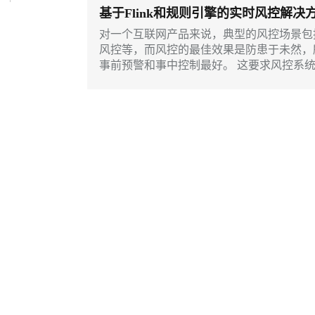
服务生态伙伴
云工开物
企业应用
Works
Night Plan 支持 Qwen 3.8-Max
云原生大数据计算服务 MaxCompute
AI 办公
容器服务 Kub
NEW
基于Flink和规则引擎的实时风控解决
态智能体模型
旗舰 MoE 大模型，百万上下文与顶尖推理能力
图生视频，流
Red Hat
30+ 款产品免费体验
Data Agent 驱动的一站式 Data+AI 开发治理平台
夜间 5 折，Qwen/Meoo/TokenPlan 客户专享
面向分析的企业级SaaS模式云数据仓库
AI智能应用
提供一站式管
科研合作
对一个互联网产品来说，典型的风控场景包
ERP
堂（旗舰版）
SUSE
风控等，而风控的最佳效果是防患于未然，
GLM-5.2
Wan2.7-T
智能客服
CRM
事前预警和事中控制最好。 这要求风控系
防护产品
2个月
自动承接线索
建站小程序
视觉 Coding、空间感知、多模态思考等全面升级
1M上下文，专为长程任务能力而生
OA 办公系统
力提升
财税管理
模板建站
AI 应用构建
大模型原生
400电话
定制建站
方案
广告营销
模板小程序
Qoder
大模型服务平台百炼-应用模版
HOT
NEW
面向真实软件
个人版上线、团队版降价；千问3.8-Max首发发尝鲜
丰富多元化的应用模版和解决方案
定制小程序
万有无界
大模型服务平台百炼-智能体
APP 开发
的模型效果
灵活可视化地构建企业级 Agent
建站系统
秒悟
人工智能平台 PAI
云端极速 AI 
新一代 AI 视频生成模型，深度适配广告营销等场景
AI Native 的算法工程平台，一站式完成建模、训练、推理服务部署