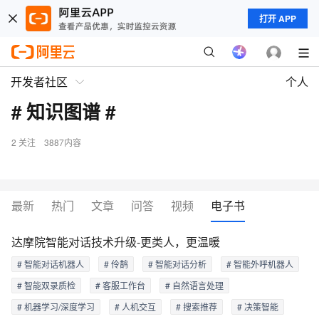
打开 APP
开发者社区
个人
# 知识图谱 #
2
关注
3887内容
最新
热门
文章
问答
视频
电子书
达摩院智能对话技术升级-更类人，更温暖
# 智能对话机器人
# 伶鹊
# 智能对话分析
# 智能外呼机器人
# 智能双录质检
# 客服工作台
# 自然语言处理
# 机器学习/深度学习
# 人机交互
# 搜索推荐
# 决策智能