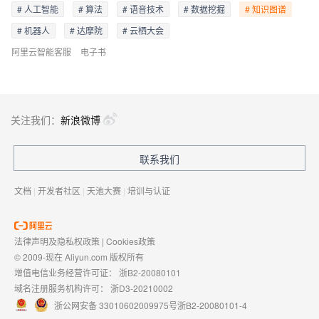
# 人工智能
# 算法
# 语音技术
# 数据挖掘
# 知识图谱
# 机器人
# 达摩院
# 云栖大会
阿里云智能客服
电子书
关注我们：
新浪微博
联系我们
文档
|
开发者社区
|
天池大赛
|
培训与认证
法律声明及隐私权政策
|
Cookies政策
© 2009-现在 Aliyun.com 版权所有
增值电信业务经营许可证：
浙B2-20080101
域名注册服务机构许可：
浙D3-20210002
浙公网安备 33010602009975号
浙B2-20080101-4