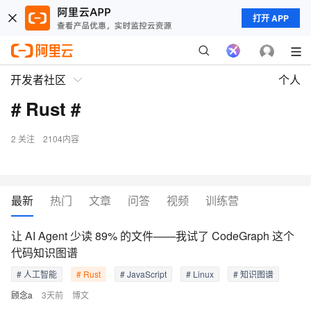
打开 APP
开发者社区
个人
# Rust #
2
关注
2104内容
最新
热门
文章
问答
视频
训练营
让 AI Agent 少读 89% 的文件——我试了 CodeGraph 这个
代码知识图谱
# 人工智能
# Rust
# JavaScript
# Linux
# 知识图谱
顾念a
3天前
博文