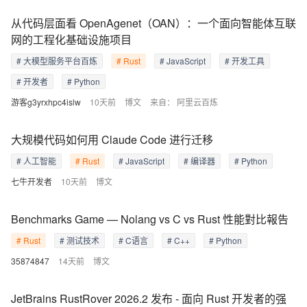
从代码层面看 OpenAgenet（OAN）：一个面向智能体互联
网的工程化基础设施项目
# 大模型服务平台百炼
# Rust
# JavaScript
# 开发工具
# 开发者
# Python
游客g3yrxhpc4islw
10天前
博文
来自：
阿里云百炼
大规模代码如何用 Claude Code 进行迁移
# 人工智能
# Rust
# JavaScript
# 编译器
# Python
七牛开发者
10天前
博文
Benchmarks Game — Nolang vs C vs Rust 性能對比報告
# Rust
# 测试技术
# C语言
# C++
# Python
35874847
14天前
博文
JetBrains RustRover 2026.2 发布 - 面向 Rust 开发者的强