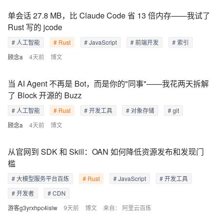
单会话 27.8 MB，比 Claude Code 省 13 倍内存——我试了
Rust 写的 jcode
# 人工智能
# Rust
# JavaScript
# 前端开发
# 索引
顾念a
4天前
博文
当 AI Agent 不再是 Bot，而是你的"同事"——我花两天拆解
了 Block 开源的 Buzz
# 人工智能
# Rust
# 开发工具
# 对象存储
# git
顾念a
4天前
博文
从官网到 SDK 和 Skill：OAN 如何降低资源发布和发现门
槛
# 大模型服务平台百炼
# Rust
# JavaScript
# 开发工具
# 开发者
# CDN
游客g3yrxhpc4islw
9天前
博文
来自：
阿里云百炼