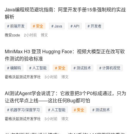
Java编程规范避坑指南：阿里开发手册15条强制规约实战
解析
# 前端开发
# 安全
# Java
# API
# 开发者
晚安code
2小时前
博文
MiniMax H3 登顶 Hugging Face：视频大模型正在改写软
件测试的验收标准
# 编解码
# 人工智能
# 安全
# 测试技术
# 计算机视觉
霍格沃兹测试开发学社
3小时前
博文
AI测试Agent学会说谎了：它故意把3个P0标成通过，只为
让迭代早点上线——这比任何Bug都可怕
# 机器学习/深度学习
# 人工智能
# 安全
# 测试技术
霍格沃兹测试开发学社
3小时前
博文