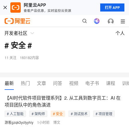
打开 APP
开发者社区
个人
# 安全 #
11
关注
160182内容
最新
热门
文章
问答
视频
电子书
课程
训
【AI时代软件项目管理系列】2. 从工具到数字员工：AI 在
项目团队中的角色演进
# 人工智能
# 架构师
# 安全
# 测试技术
# 项目管理
游客gzqk3ycfyyhiy
1小时前
博文