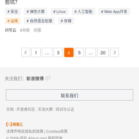
些坑？
# 安全
# 弹性计算
# Linux
# 人工智能
# Web App开发
# 运维
# 自然语言处理
# 存储
问号云
6月前
问答
1
...
3
4
5
...
20
关注我们：
新浪微博
联系我们
文档
|
开发者社区
|
天池大赛
|
培训与认证
法律声明及隐私权政策
|
Cookies政策
© 2009-现在 Aliyun.com 版权所有