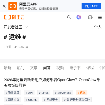
打开 APP
开发者社区
个人
# 运维 #
9
关注
41353内容
最新
热门
文章
问答
视频
电子书
课程
训
2026年阿里云新老用户如何部署OpenClaw？OpenClaw部
署喂饭级教程
# 弹性计算
# API
# Linux
# Serverless
# 运维
# 网络协议
# Ubuntu
# 网络安全
# 数据安全/隐私保护