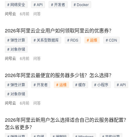
# 网络安全
# API
# 开发者
# Docker
问号云
6月前
问答
2026年阿里云企业用户如何领取阿里云的优惠券？
# 弹性计算
# 关系型数据库
# RDS
# 运维
# CDN
# 对象存储
问号云
6月前
问答
2026年阿里云最便宜的服务器多少钱？怎么选择？
# 弹性计算
# 开发者
# 运维
# 缓存
# 小程序
# API
# 对象存储
问号云
6月前
问答
2026年阿里云新用户怎么选择适合自己的云服务器配置？
怎么省更多？
# 弹性计算
# 存储
# 编解码
# Windows
# 异构计算