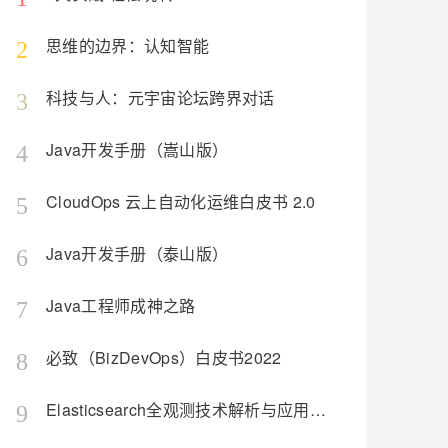
ernetes 版 ACK
云聚AI 严选权益
AI 原生数据库服务发布
SSL 证书
2V
Fun-ASR
，一键激活高效办公新体验
理容器应用的 K8s 服务
精选AI产品，从模型到应用全链提效
Agent 数据网关
思维的边界：认知智能
2
文戏情感细腻自然，动作戏激烈拳拳到肉，实现更强表演能力
支持中英文自由切换，具备更强的噪声鲁棒性
堡垒机
AI 用量加速计划
云原生数据库 PolarDB
防火墙
科技与人：元宇宙论坛跨界对话
3
、识别商机，让客服更高效、服务更出色。
新老同享，达量后返
Agentic Database 发布
主机安全
应用
Java开发手册（嵩山版）
4
千问办公
NEW
AI 应用及服务市场
的智能体编程平台
一站式AI生产力平台
CloudOps 云上自动化运维白皮书 2.0
5
AI 应用
伶鹊
Java开发手册（泰山版）
6
企业级人与Agent协作平台，接入和调度多个数字员工
智能客服平台，对话机器人、对话分析、智能外呼
大模型
大模型服务平台百炼 - 全妙
自然语言处理
Java工程师成神之路
7
应用创作平台
多模态内容创作工具，已接入 DeepSeek
数据标注
必致（BizDevOps）白皮书2022
8
机器学习
Elasticsearch全观测技术解析与应用（构建日志、指标、APM统一观测平台）
9
息提取
与 AI 智能体进行实时音视频通话