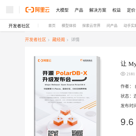
大模型
产品
解决方案
权益
定价
开发者社区
首页
模型体验
探索云世界
问产品
动手实
大模型
产品
解决方案
权益
定价
云市场
伙伴
服务
了解阿里云
精选产品
精选解决方案
普惠上云
产品定价
精选商城
成为销售伙伴
售前咨询
为什么选择阿里云
千问AI平台
开发者社区
藏经阁
详情
>
>
了解云产品的定价详情
大模型服务平台百炼
千问办公，解锁你的工作
普惠上云 官方力荐
分销伙伴
在线服务
网站建设
什么是云计算
大
大模型服务与应用平台
企业级Agent产品，直接
云服务器38元/年起，超
咨询伙伴
多端小程序
技术领先
云上成本管理
售后服务
让 M
轻量应用服务器
Agency Agents：拥
官方推荐返现计划
大模型
精选产品
精选解决方案
Salesforce 国际版订阅
稳定可靠
管理和优化成本
推荐新用户得奖励，单订单
销售伙伴合作计划
2181
自助服务
友盟天域
安全合规
人工智能与机器学习
AI
文本生成
云数据库 RDS
HappyHorse 打造一
云工开物
作者：
无影生态合作计划
在线服务
观测云
分析师报告
高校专属算力普惠，学生认
计算
互联网应用开发
状态：
Qwen3.8-Max
HOT
Salesforce On Alibaba C
工单服务
Tuya 物联网平台阿里云
研究报告与白皮书
人工智能平台 PAI
快速拥有专属 OpenClaw
大模
Consulting Partner 合
大数据
容器
智能体时代全能旗舰模型
发布时间：
免费试用
短信专区
一站式AI开发、训练和推
蓝凌 OA
AI 大模型销售与服务生
现代化应用
存储
天池大赛
9.6
Qwen3.7-Plus
云解析DNS
解决方案免费试用 新老
电子合同
最高领取价值200元试用
能看、能想、能动手的多模
安全
网络与CDN
AI 算法大赛
畅捷通