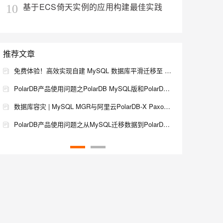
基于ECS倚天实例的应用构建最佳实践
10
从文本、图片、视频中提取结构化的属性信息
构建支持视频理解的 AI 音视频实时通话应用
t.diy 一步搞定创意建站
构建大模型应用的安全防护体系
通过自然语言交互简化开发流程,全栈开发支持
通过阿里云安全产品对 AI 应用进行安全防护
推荐文章
免费体验！高效实现自建 MySQL 数据库平滑迁移至 PolarDB-X
PolarDB产品使用问题之PolarDB MySQL版和PolarDB-X的区别是什么
数据库容灾 | MySQL MGR与阿里云PolarDB-X Paxos的深度对比
PolarDB产品使用问题之从MySQL迁移数据到PolarDB-X时，自定义函数不会自动迁移，该怎么办
PolarDB产品使用合集之PolarDB-X是否支持MySQL的WITH AS语法
PolarDB-X CDC之"兼容MySQL,高于MySQL"
PolarDB-X 开源 | 基于Paxos的MySQL三副本
PolarDB-X内核新版本：将MySQL进行到底