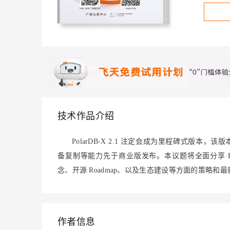
大数据开发治理平台 Data
AI 产品 免费试用
网络
安全
云开发大赛
Qwen3-VL-Plus
Tableau 订阅
1亿+ 大模型 tokens 和 
可观测
入门学习赛
中间件
AI空中课堂在线直播课
云防火墙
140+云产品 免费试用
上云与迁云
云原生的云上边界网络安全
产品新客免费试用，最长1
数据库
生态解决方案
大模型服务
企业出海
大模型ACA认证体验
大数据计算
助力企业全员 AI 认知与能
行业生态解决方案
千问AI平台-Token Plan
政企业务
媒体服务
开发者生态解决方案
企业服务与云通信
技术作品介绍
千问AI平台-模型体验
AI 开发和 AI 应用解决
在线体验全尺寸、多种模态
域名与网站
PolarDB-X 2.1 注定会成为里程碑式版
Happy 系列大模型
备复制等能力先于商业版发布。本议题将全面分享 Pola
终端用户计算
念、开源 Roadmap、以及生态建设等方面的策略和
Serverless
开发工具
大模型解决方案
迁移与运维管理
作者信息
快速部署 Dify，高效搭建 