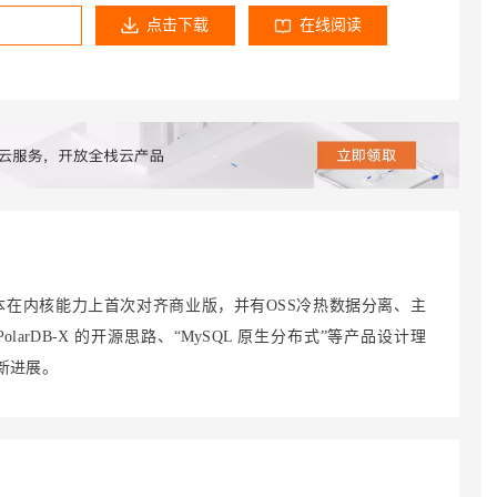
服务生态伙伴
云工开物
企业应用
Works
Night Plan 支持 Qwen 3.8-Max
云原生大数据计算服务 MaxCompute
AI 办公
容器服务 Kub
NEW
点击下载
在线阅读
GLM-5.2
Wan2.7-T
Red Hat
30+ 款产品免费体验
Data Agent 驱动的一站式 Data+AI 开发治理平台
夜间 5 折，Qwen/Meoo/TokenPlan 客户专享
面向分析的企业级SaaS模式云数据仓库
AI智能应用
提供一站式管
科研合作
视觉 Coding、空间感知、多模态思考等全面升级
1M上下文，专为长程任务能力而生
ERP
堂（旗舰版）
SUSE
智能客服
CRM
防护产品
2个月
自动承接线索
建站小程序
OA 办公系统
AI 应用构建
大模型原生
力提升
财税管理
模板建站
Qoder
大模型服务平台百炼-应用模版
HOT
NEW
面向真实软件
个人版上线、团队版降价；千问3.8-Max首发发尝鲜
丰富多元化的应用模版和解决方案
400电话
定制建站
万有无界
大模型服务平台百炼-智能体
方案
广告营销
模板小程序
的模型效果
灵活可视化地构建企业级 Agent
定制小程序
本，该版本在内核能力上首次对齐商业版，并有OSS冷热数据分离、主
秒悟
人工智能平台 PAI
rDB-X 的开源思路、“MySQL 原生分布式”等产品设计理
APP 开发
云端极速 AI 
新一代 AI 视频生成模型，深度适配广告营销等场景
AI Native 的算法工程平台，一站式完成建模、训练、推理服务部署
最新进展。
建站系统
AI 应用
10分钟微调：让0.6B模型媲美235B模
多模态数据信