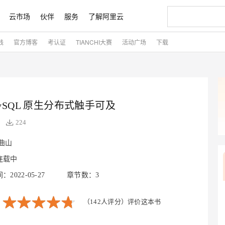
云市场
伙伴
服务
了解阿里云
践
官方博客
考认证
TIANCHI大赛
活动广场
下载
AI 特惠
数据与 API
成为产品伙伴
企业增值服务
最佳实践
价格计算器
AI 场景体
基础软件
产品伙伴合
阿里云认证
市场活动
配置报价
大模型
自助选配和估算价格
新方式
睿译宝，AI翻译排版一步到位
智启 AI 普惠权益
产品生态集成认证中心
企业支持计划
云上春晚
域名与网站
千问官方 MaaS 平台，为开发者和 Agent 而生，新用户赠送 1 亿 + tokens 额度
Qwen Aud
AI Coding
阿里云Maa
2026 阿里云
云服务器 E
为企业打
数据集
Windows
大模型认证
模型
NEW
NEW
交付可用成果
值低价云产品抢先购
上传文档即自动完成翻译和格式还原
至高享 1亿+免费 tokens，加速 Al 应用落地
提供智能易用的域名与建站服务
智能编程，一键
安全可靠、
产品生态伙伴
专家技术服务
云上奥运之旅
弹性计算合作
阿里云中企出
手机三要素
宝塔 Linux
全部认证
价格优势
ySQL 原生分布式触手可及
有专属领域专家
GLM-5.2：长任务时代开源旗舰模型
阿里云 OPC 创新助力计划
千问大模型
即刻拥有 DeepS
AI 电商营销
对象存储 O
大模型
产品生态伙伴工作台
企业增值服务台
云栖战略参考
云存储合作计
云栖大会
身份实名认证
CentOS
训练营
推动算力普惠，释放技术红利
最高返9万
多领域专家智能体,一键组建 AI 虚拟交付团队
快速构建应用程序和网站，即刻迈出上云第一步
至高百万元 Token 补贴，加速一人公司成长
多元化、高性能、安全可靠的大模型服务
真正可用的 1M 上下文,一次完成代码全链路开发
轻松解锁专属 Dee
从图文生成到
224
云上的中国
数据库合作计
活动全景
短信
Docker
图片和
站式影视创作平台
Hermes Agent，打造自进化智能体
Token Plan 模型订阅计划
数字证书管理服务（原SSL证书）
5 分钟轻松部署
AI 广告创作
无影云电脑
企业成长
NEW
信息公告
曲山
看见新力量
云网络合作计
OCR 文字识别
JAVA
证享300元代金券
可视化编排打通从文字构思到成片全链路闭环
全托管，含MySQL、PostgreSQL、SQL Server、MariaDB多引擎
自主进化，持久记忆，越用越聪明
Qwen3.8-Max 首发尝鲜，限时加量 10 倍，夜间低至2折
实现全站HTTPS，呈现可信的WEB访问
图文、视频一
随时随地安
魔搭 Mode
连载中
Kimi-K3
HappyHors
NEW
loud
服务实践
官网公告
金融模力时刻
Salesforce O
版
发票查验
全能环境
Claude Code + GStack 打造工程团队
千问办公，限时限量积分加倍
Qoder
低代码高效构
AI 建站
短信服务
型
NEW
作计划
Kimi 最新旗舰模型，长程编程与推理利器
让文字生成流
2022-05-27
章节数：3
计划
创新中心
魔搭 ModelSc
健康状态
理服务
让AI从“聊天伙伴”进化为能干活的“数字员工”
安装技能 GStack，拥有专属 AI 工程团队
你的AI工作搭子，覆盖日常办公高频场景
面向真实软件的智能体编程平台
0 代码专业建
客户案例
天气预报查询
操作系统
态合作计划
Deepseek-v4-pro
HappyHors
同享
万小智 AI 建站低至 15元/月
Qoder CN
AI 短剧/漫剧
云原生数据库 
（142人评分）
评价这本书
快递物流查询
WordPress
成为服务伙
高校合作
点，立即开启云上创新
覆盖公网/内网、递归/权威、移动APP等全场景解析服务
送.CN域名，送备案服务码
基于千问大模型等，支持代码智能生成、研发智能问答
AI助力短剧
态智能体模型
旗舰 MoE 大模型，百万上下文与顶尖推理能力
图生视频，流
Ubuntu