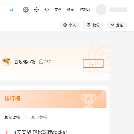
文档
备案
控制台
个人
积分
发布
验
作计划
器
AI 活动
专业服务
服务伙伴合作计划
开发者社区
加入我们
产品动态
服务平台百炼
阿里云 OPC 创新助力计划
一站式生成采购清单，支持单品或批量购买
io：打造专属 AI 语音助手
S产品伙伴计划（繁花）
峰会
CS
造的大模型服务与应用开发平台
一句话生成原生可编辑精美 PPT 文稿
AI 生产力先锋
Al MaaS 服务伙伴赋能合作
域名
博文
Careers
至高可申请百万元
Qwen3.8-Max 模型上线
开启高性价比 AI 编程新体验
弹性可伸缩的云计算服务
Qwen-Audio-3.0-Realtime 端到端实时语音角色扮演
输入一句话想法, 轻松生成专业的 PPT
先锋实践拓展 AI 生产力的边界
Token 补贴，五大权
计划
海大会
伙伴信用分合作计划
商标
问答
社会招聘
云攻略小攻
267
+ 订阅
益加速 OPC 成功
eek-V4-Pro
SS
一键部署幻兽帕鲁游戏服务器
飞天发布时刻
HOT
Open Search 向量检索版支
划
备案
电子书
校园招聘
pSeek-V4-Pro
视频创作，一键激活电商全链路生产力
稳定、安全、高性价比、高性能的云存储服务
一键购买专属联机服务器，轻松开启游戏
所见，即是所愿
持视频检索 Pipeline 功能
更多支持
划
公司注册
镜像站
视频生成
语音识别与合成
专属 QwenPaw
漫剧工坊：一站式动画创作平台
AI 实训营
HOT
应用身份服务 (IDaaS)
合作伙伴培训与认证
划
上云迁移
站生成，高效打造优质广告素材
全接入的云上超级电脑
从聊天伙伴进化为能主动干活的本地数字员工
快速生产连贯的高质量长漫剧
从基础到进阶，Agent 创客手把手教你
OpenClaw 管理能力上线
lScope
我要反馈
e-1.1-T2V
Qwen3-TTS-Flash
查询合作伙伴
排行榜
n Alibaba Cloud ISV 合作
代维服务
建企业门户网站
10 分钟搭建微信、支付宝小程序
MaxCompute MaxFrame 提
畅细腻的高质量视频
离线语音合成大模型，多语言方言自适应，低延迟高稳定
创新加速
ope
登录合作伙伴管理后台
我要建议
站，无忧落地极速上线
以可视化方式快速构建移动和 PC 门户网站
国内短信简单易用，安全可靠，秒级触达，全球覆盖200+国家和地区。
高效部署网站，快速应用到小程序
供自动弹性内存功能
安全
总阅读榜
总下载榜
我要投诉
e-1.1-I2V
Cosyvoice-V3-Flash
PolarDB
上云场景组合购
Milvus 弹性伸缩功能新增节
伴
漫剧创作，剧本、分镜、视频高效生成
100%兼容MySQL、PostgreSQL，兼容Oracle，支持集中和分布式
覆盖90%+业务场景，专享组合折扣价
点支持范围
畅自然，细节丰富
高表现力语音合成大模型，语音克隆听感自然
VPN
4天实战 轻松玩转docker
1