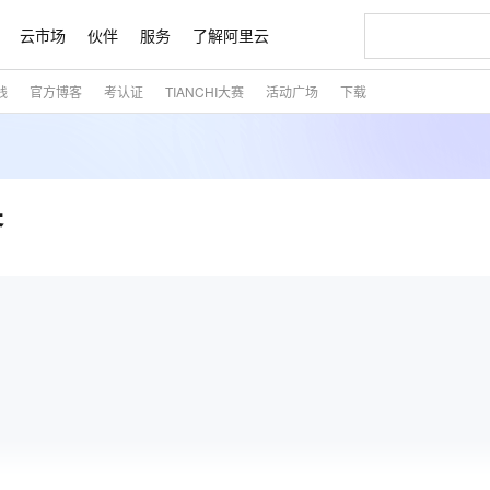
云市场
伙伴
服务
了解阿里云
践
官方博客
考认证
TIANCHI大赛
活动广场
下载
AI 特惠
数据与 API
成为产品伙伴
企业增值服务
最佳实践
价格计算器
AI 场景体
基础软件
产品伙伴合
阿里云认证
市场活动
配置报价
大模型
自助选配和估算价格
步到位
智启 AI 普惠权益
产品生态集成认证中心
企业支持计划
云上春晚
域名与网站
Qwen Audio：打造专属 AI 语音助手
千问官方 MaaS 平台，为开发者和 Agent 而生，新用户赠送 1 亿 + tokens 额度
一句话生成原生
AI Coding
阿里云Maa
2026 阿里云
云服务器 E
为企业打
数据集
Windows
大模型认证
模型
NEW
NEW
格式还原
值低价云产品抢先购
至高享 1亿+免费 tokens，加速 Al 应用落地
提供智能易用的域名与建站服务
Qwen-Audio-3.0-Realtime 端到端实时语音角色扮演
输入一句话想法,
智能编程，一键
安全可靠、
产品生态伙伴
专家技术服务
云上奥运之旅
弹性计算合作
阿里云中企出
手机三要素
宝塔 Linux
全部认证
齐
价格优势
开源旗舰模型
即刻拥有 DeepSeek-V4-Pro
阿里云 OPC 创新助力计划
千问大模型
一键部署幻兽
AI 电商营销
对象存储 O
大模型
产品生态伙伴工作台
企业增值服务台
云栖战略参考
云存储合作计
云栖大会
身份实名认证
CentOS
训练营
推动算力普惠，释放技术红利
最高返9万
真正可用的 1M 上下文,一次完成代码全链路开发
快速构建应用程序和网站，即刻迈出上云第一步
轻松解锁专属 DeepSeek-V4-Pro
至高百万元 Token 补贴，加速一人公司成长
多元化、高性能、安全可靠的大模型服务
一键购买专属
从图文生成到
云上的中国
数据库合作计
活动全景
短信
Docker
图片和
自进化智能体
5 分钟轻松部署专属 QwenPaw
Token Plan 模型订阅计划
数字证书管理服务（原SSL证书）
高效搭建 AI
AI 广告创作
无影云电脑
企业成长
NEW
HOT
信息公告
看见新力量
云网络合作计
OCR 文字识别
JAVA
越聪明
证享300元代金券
全托管，含MySQL、PostgreSQL、SQL Server、MariaDB多引擎
Qwen3.8-Max 首发尝鲜，限时加量 10 倍，夜间低至2折
实现全站HTTPS，呈现可信的WEB访问
从聊天伙伴进化为能主动干活的本地数字员工
图文、视频一
随时随地安
魔搭 Mode
Kimi-K3
HappyHors
NEW
loud
服务实践
官网公告
金融模力时刻
Salesforce O
版
发票查验
全能环境
Claude Code + GStack 打造工程团队
千问办公，限时限量积分加倍
Qoder
低代码高效构
AI 建站
短信服务
型
NEW
作计划
Kimi 最新旗舰模型，长程编程与推理利器
让文字生成流
计划
创新中心
魔搭 ModelSc
健康状态
理服务
让AI从“聊天伙伴”进化为能干活的“数字员工”
安装技能 GStack，拥有专属 AI 工程团队
你的AI工作搭子，覆盖日常办公高频场景
面向真实软件的智能体编程平台
0 代码专业建
客户案例
天气预报查询
操作系统
态合作计划
Deepseek-v4-pro
HappyHors
同享
万小智 AI 建站低至 15元/月
Qoder CN
AI 短剧/漫剧
云原生数据库 
快递物流查询
WordPress
成为服务伙
高校合作
点，立即开启云上创新
覆盖公网/内网、递归/权威、移动APP等全场景解析服务
送.CN域名，送备案服务码
基于千问大模型等，支持代码智能生成、研发智能问答
AI助力短剧
态智能体模型
旗舰 MoE 大模型，百万上下文与顶尖推理能力
图生视频，流
Ubuntu