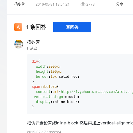
杨冬芳
2016-05-31 18:54:21
2773
分享
大数据开发治理平台 Data
AI 产品 免费试用
网络
}

安全
云开发大赛
Qwen3-VL-Plus
Tableau 订阅
span:before{

1亿+ 大模型 tokens 和 
  content:url(http://1.yuhuo.sinaapp.com/atel.png);

可观测
入门学习赛
中间件
AI空中课堂在线直播课
}

云防火墙
140+云产品 免费试用
</style>

1
条回答
写回答
上云与迁云
云原生的云上边界网络安全
产品新客免费试用，最长1
</head>

数据库
<body>

生态解决方案
大模型服务
  <div>

企业出海
大模型ACA认证体验
杨冬芳
大数据计算
  <span>手机</span>

IT从业
助力企业全员 AI 认知与能
行业生态解决方案
  </div>

千问AI平台-Token Plan
政企业务
媒体服务
</body>

开发者生态解决方案
</html>
div
{

企业服务与云通信
width
:
200px
;

千问AI平台-模型体验
AI 开发和 AI 应用解决
height
:
100px
;

在这里也可以看到，例子
在线体验全尺寸、多种模态
border
:
1px
 solid red;

域名与网站
span
::before
{

，想让插入的图标能够和文字垂直对齐（也就是给img 设置align=
Happy 系列大模型
终端用户计算
content
:
url
(
http://1.yuhuo.sinaapp.com/atel.pn
vertical-align
:middle;

display
:inline-block;

Serverless
开发工具
大模型解决方案
把伪元素设置成inline-block,然后再加上vertical-align:
迁移与运维管理
快速部署 Dify，高效搭建 
2019-07-17 19:22:24