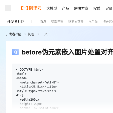
大模型
产品
解决方案
权益
定价
开发者社区
首页
模型体验
探索云世界
问产品
动手实
大模型
产品
解决方案
权益
定价
云市场
伙伴
服务
了解阿里云
精选产品
精选解决方案
普惠上云
产品定价
精选商城
成为销售伙伴
售前咨询
为什么选择阿里云
千问AI平台
开发者社区
问答
正文
了解云产品的定价详情
大模型服务平台百炼
睿译宝，AI翻译排版一
普惠上云 官方力荐
分销伙伴
在线服务
网站建设
什么是云计算
大
大模型服务与应用平台
上传文档即自动完成翻译和
云服务器38元/年起，超
咨询伙伴
多端小程序
技术领先
before伪元素嵌入图片处置对
云上成本管理
售后服务
轻量应用服务器
GLM-5.2：长任务时代
官方推荐返现计划
大模型
精选产品
精选解决方案
Salesforce 国际版订阅
稳定可靠
管理和优化成本
推荐新用户得奖励，单订单
销售伙伴合作计划
自助服务
友盟天域
安全合规
人工智能与机器学习
AI
文本生成
云数据库 RDS
Hermes Agent，打造
云工开物
<!DOCTYPE html>

无影生态合作计划
在线服务
<html>

观测云
分析师报告
自主进化，持久记忆，越用
高校专属算力普惠，学生认
计算
互联网应用开发
<head>

Qwen3.8-Max
HOT
Salesforce On Alibaba C
工单服务
  <meta charset="utf-8">

Tuya 物联网平台阿里云
研究报告与白皮书
人工智能平台 PAI
快速拥有专属 OpenClaw
大模
Consulting Partner 合
大数据
容器
  <title>JS Bin</title>

智能体时代全能旗舰模型
免费试用
短信专区
一站式AI开发、训练和推
<style type="text/css">

蓝凌 OA
AI 大模型销售与服务生
div{

现代化应用
存储
天池大赛
Qwen3.7-Plus
  width:200px;

云解析DNS
解决方案免费试用 新老
电子合同
  height:100px;

最高领取价值200元试用
能看、能想、能动手的多模
安全
网络与CDN
  border:1px solid black;

AI 算法大赛
畅捷通
  position:relavite;
