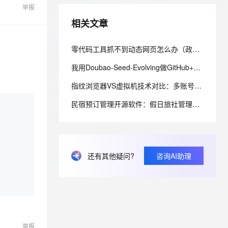
举报
ernetes 版 ACK
云聚AI 严选权益
AI 原生数据库服务发布
SSL 证书
2V
Fun-ASR
，一键激活高效办公新体验
理容器应用的 K8s 服务
精选AI产品，从模型到应用全链提效
Agent 数据网关
相关文章
文戏情感细腻自然，动作戏激烈拳拳到肉，实现更强表演能力
支持中英文自由切换，具备更强的噪声鲁棒性
堡垒机
AI 用量加速计划
云原生数据库 PolarDB
防火墙
零代码工具抓不到动态网页怎么办（政府采购招标监控落地版）
、识别商机，让客服更高效、服务更出色。
新老同享，达量后返
Agentic Database 发布
主机安全
应用
我用Doubao-Seed-Evolving做GitHub+Gitee编码档案
指纹浏览器VS虚拟机技术对比：多账号环境隔离方案技术解析（2026）
千问办公
NEW
AI 应用及服务市场
的智能体编程平台
一站式AI生产力平台
民宿预订管理开源软件：假日旅社管理系统的前后端分层与权限控制设计
AI 应用
伶鹊
企业级人与Agent协作平台，接入和调度多个数字员工
智能客服平台，对话机器人、对话分析、智能外呼
大模型
大模型服务平台百炼 - 全妙
自然语言处理
还有其他疑问?
咨询AI助理
应用创作平台
多模态内容创作工具，已接入 DeepSeek
数据标注
机器学习
息提取
与 AI 智能体进行实时音视频通话
举报