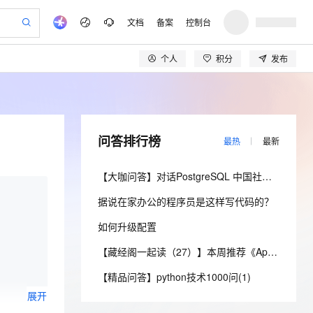
文档
备案
控制台
个人
积分
发布
验
作计划
器
AI 活动
专业服务
服务伙伴合作计划
开发者社区
加入我们
产品动态
服务平台百炼
阿里云 OPC 创新助力计划
一站式生成采购清单，支持单品或批量购买
可编辑精美 PPT 文稿
S产品伙伴计划（繁花）
峰会
CS
造的大模型服务与应用开发平台
Agency Agents：拥有专属领域专家
AI 生产力先锋
Al MaaS 服务伙伴赋能合作
域名
博文
Careers
至高可申请百万元
Qwen3.8-Max 模型上线
 轻松生成专业的 PPT
开启高性价比 AI 编程新体验
弹性可伸缩的云计算服务
先锋实践拓展 AI 生产力的边界
多领域专家智能体,一键组建 AI 虚拟交付团队
Token 补贴，五大权
计划
海大会
伙伴信用分合作计划
商标
问答
社会招聘
问答排行榜
最热
最新
益加速 OPC 成功
帕鲁游戏服务器
SS
HappyHorse 打造一站式影视创作平台
飞天发布时刻
HOT
Open Search 向量检索版支
划
备案
电子书
校园招聘
联机服务器，轻松开启游戏
视频创作，一键激活电商全链路生产力
稳定、安全、高性价比、高性能的云存储服务
所见，即是所愿
持视频检索 Pipeline 功能
可视化编排打通从文字构思到成片全链路闭环
更多支持
【大咖问答】对话PostgreSQL 中国社区发起人之一，阿里云数据库高级专家 德哥
划
公司注册
镜像站
视频生成
语音识别与合成
 智能体与工作流应用
漫剧工坊：一站式动画创作平台
AI 实训营
应用身份服务 (IDaaS)
据说在家办公的程序员是这样写代码的？
合作伙伴培训与认证
划
上云迁移
站生成，高效打造优质广告素材
全接入的云上超级电脑
通过阿里云百炼高效搭建AI应用,助力高效开发
快速生产连贯的高质量长漫剧
从基础到进阶，Agent 创客手把手教你
OpenClaw 管理能力上线
lScope
我要反馈
e-1.1-T2V
Qwen3-TTS-Flash
如何升级配置
查询合作伙伴
n Alibaba Cloud ISV 合作
代维服务
建企业门户网站
10 分钟搭建微信、支付宝小程序
MaxCompute MaxFrame 提
畅细腻的高质量视频
离线语音合成大模型，多语言方言自适应，低延迟高稳定
创新加速
ope
登录合作伙伴管理后台
【藏经阁一起读（27）】本周推荐《Apache Flink案例集（2022版）》，你有哪些心得？
我要建议
站，无忧落地极速上线
以可视化方式快速构建移动和 PC 门户网站
国内短信简单易用，安全可靠，秒级触达，全球覆盖200+国家和地区。
高效部署网站，快速应用到小程序
供自动弹性内存功能
安全
【精品问答】python技术1000问(1)
我要投诉
e-1.1-I2V
Cosyvoice-V3-Flash
PolarDB
上云场景组合购
Milvus 弹性伸缩功能新增节
伴
展开
漫剧创作，剧本、分镜、视频高效生成
100%兼容MySQL、PostgreSQL，兼容Oracle，支持集中和分布式
覆盖90%+业务场景，专享组合折扣价
点支持范围
畅自然，细节丰富
高表现力语音合成大模型，语音克隆听感自然
VPN