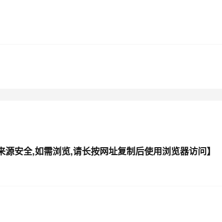
型
依托云原生高可用架构,实现Dify私有化部署
用1%尺寸在特定领域达到大模型90%以上效果
一个 AI 助手
超强辅助，Bol
即刻拥有 DeepSeek-R1 满血版
在企业官网、通讯软件中为客户提供 AI 客服
多种方案随心选，轻松解锁专属 DeepSeek
件来源安全,如需浏览,请长按网址复制后使用浏览器访问】