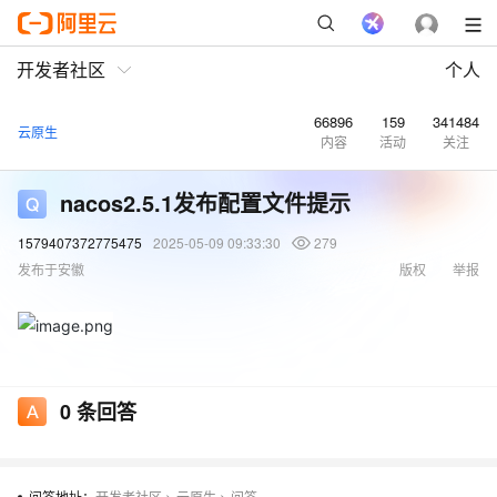
开发者社区
个人
66896
159
341484
云原生
内容
活动
关注
nacos2.5.1发布配置文件提示
1579407372775475
2025-05-09 09:33:30
279
发布于安徽
版权
举报
0
条回答
问答地址：
开发者社区
>
云原生
>
问答