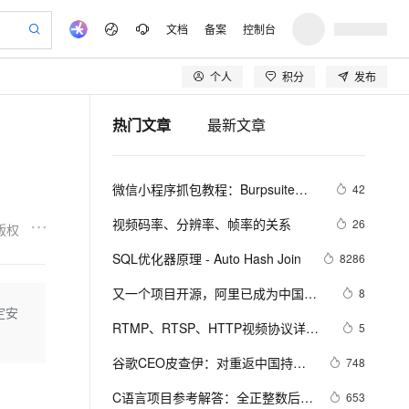
文档
备案
控制台
个人
积分
发布
验
作计划
器
AI 活动
专业服务
服务伙伴合作计划
开发者社区
加入我们
产品动态
服务平台百炼
阿里云 OPC 创新助力计划
热门文章
最新文章
一站式生成采购清单，支持单品或批量购买
io：打造专属 AI 语音助手
S产品伙伴计划（繁花）
峰会
CS
造的大模型服务与应用开发平台
一句话生成原生可编辑精美 PPT 文稿
AI 生产力先锋
Al MaaS 服务伙伴赋能合作
域名
博文
Careers
至高可申请百万元
Qwen3.8-Max 模型上线
开启高性价比 AI 编程新体验
弹性可伸缩的云计算服务
Qwen-Audio-3.0-Realtime 端到端实时语音角色扮演
输入一句话想法, 轻松生成专业的 PPT
先锋实践拓展 AI 生产力的边界
Token 补贴，五大权
计划
海大会
伙伴信用分合作计划
商标
问答
社会招聘
微信小程序抓包教程：Burpsuite版 
42
益加速 OPC 成功
eek-V4-Pro
SS
一键部署幻兽帕鲁游戏服务器
飞天发布时刻
HOT
Open Search 向量检索版支
划
备案
电子书
校园招聘
附所需工具
pSeek-V4-Pro
视频创作，一键激活电商全链路生产力
稳定、安全、高性价比、高性能的云存储服务
一键购买专属联机服务器，轻松开启游戏
所见，即是所愿
持视频检索 Pipeline 功能
更多支持
视频码率、分辨率、帧率的关系
26
版权
划
公司注册
镜像站
视频生成
语音识别与合成
专属 QwenPaw
漫剧工坊：一站式动画创作平台
AI 实训营
HOT
应用身份服务 (IDaaS)
SQL优化器原理 - Auto Hash Join
8286
合作伙伴培训与认证
划
上云迁移
站生成，高效打造优质广告素材
全接入的云上超级电脑
从聊天伙伴进化为能主动干活的本地数字员工
快速生产连贯的高质量长漫剧
从基础到进阶，Agent 创客手把手教你
OpenClaw 管理能力上线
lScope
我要反馈
e-1.1-T2V
Qwen3-TTS-Flash
又一个项目开源，阿里已成为中国开
8
查询合作伙伴
n Alibaba Cloud ISV 合作
代维服务
建企业门户网站
10 分钟搭建微信、支付宝小程序
定安
MaxCompute MaxFrame 提
源的关键力量？
畅细腻的高质量视频
离线语音合成大模型，多语言方言自适应，低延迟高稳定
创新加速
RTMP、RTSP、HTTP视频协议详解
ope
登录合作伙伴管理后台
5
我要建议
站，无忧落地极速上线
以可视化方式快速构建移动和 PC 门户网站
国内短信简单易用，安全可靠，秒级触达，全球覆盖200+国家和地区。
高效部署网站，快速应用到小程序
供自动弹性内存功能
（附：直播流地址、播放软件）
安全
谷歌CEO皮查伊：对重返中国持开
我要投诉
e-1.1-I2V
Cosyvoice-V3-Flash
748
PolarDB
上云场景组合购
Milvus 弹性伸缩功能新增节
伴
放态度
漫剧创作，剧本、分镜、视频高效生成
100%兼容MySQL、PostgreSQL，兼容Oracle，支持集中和分布式
覆盖90%+业务场景，专享组合折扣价
点支持范围
畅自然，细节丰富
高表现力语音合成大模型，语音克隆听感自然
VPN
C语言项目参考解答：全正整数后再
653