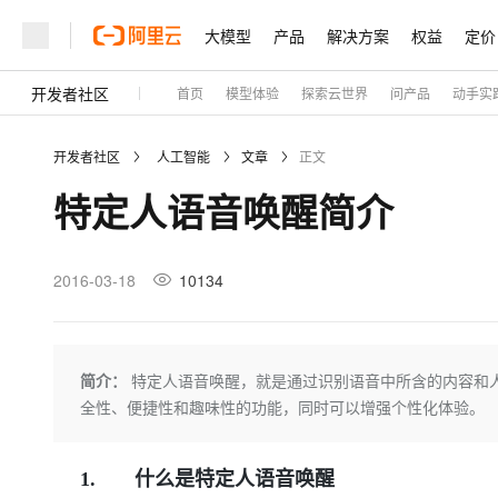
大模型
产品
解决方案
权益
定价
开发者社区
首页
模型体验
探索云世界
问产品
动手实
大模型
产品
解决方案
权益
定价
云市场
伙伴
服务
了解阿里云
精选产品
精选解决方案
普惠上云
产品定价
精选商城
成为销售伙伴
售前咨询
为什么选择阿里云
千问AI平台
开发者社区
人工智能
文章
正文
了解云产品的定价详情
大模型服务平台百炼
千问办公，解锁你的工作
普惠上云 官方力荐
分销伙伴
在线服务
网站建设
什么是云计算
大
特定人语音唤醒简介
大模型服务与应用平台
企业级Agent产品，直接
云服务器38元/年起，超
咨询伙伴
多端小程序
技术领先
云上成本管理
售后服务
轻量应用服务器
Agency Agents：拥
官方推荐返现计划
大模型
精选产品
精选解决方案
Salesforce 国际版订阅
稳定可靠
管理和优化成本
推荐新用户得奖励，单订单
销售伙伴合作计划
2016-03-18
10134
自助服务
友盟天域
安全合规
人工智能与机器学习
AI
文本生成
云数据库 RDS
HappyHorse 打造一
云工开物
无影生态合作计划
在线服务
观测云
分析师报告
高校专属算力普惠，学生认
计算
互联网应用开发
Qwen3.8-Max
HOT
Salesforce On Alibaba C
工单服务
Tuya 物联网平台阿里云
研究报告与白皮书
人工智能平台 PAI
快速拥有专属 OpenClaw
简介：
特定人语音唤醒，就是通过识别语音中所含的内容和
大模
Consulting Partner 合
大数据
容器
智能体时代全能旗舰模型
免费试用
短信专区
一站式AI开发、训练和推
全性、便捷性和趣味性的功能，同时可以增强个性化体验。
蓝凌 OA
AI 大模型销售与服务生
现代化应用
存储
天池大赛
Qwen3.7-Plus
云解析DNS
解决方案免费试用 新老
电子合同
最高领取价值200元试用
能看、能想、能动手的多模
安全
网络与CDN
1.
什么是特定人语音唤醒
AI 算法大赛
畅捷通