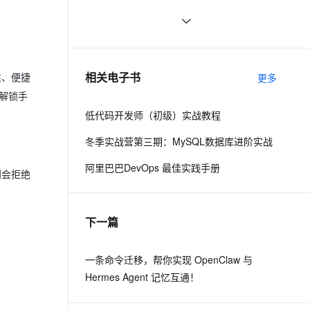
计算
ernetes 版 ACK
云聚AI 严选权益
AI 原生数据库服务发布
SSL 证书
俗人解读 三维渲染 的工作过程
655
2V
Fun-ASR
，一键激活高效办公新体验
理容器应用的 K8s 服务
精选AI产品，从模型到应用全链提效
Agent 数据网关
文戏情感细腻自然，动作戏激烈拳拳到肉，实现更强表演能力
支持中英文自由切换，具备更强的噪声鲁棒性
堡垒机
国土档案管理信息系统【档案著
580
AI 用量加速计划
云原生数据库 PolarDB
录】-他项权利类档案著录
防火墙
、识别商机，让客服更高效、服务更出色。
使用TWO_TASK或者LOCAL环境变
新老同享，达量后返
Agentic Database 发布
586
相关电子书
更多
性、便捷
量?
主机安全
应用
，解锁手
低代码开发师（初级）实战教程
千问办公
NEW
AI 应用及服务市场
的智能体编程平台
一站式AI生产力平台
冬季实战营第三期：MySQL数据库进阶实战
AI 应用
伶鹊
阿里巴巴DevOps 最佳实践手册
则会拒绝
企业级人与Agent协作平台，接入和调度多个数字员工
智能客服平台，对话机器人、对话分析、智能外呼
大模型
大模型服务平台百炼 - 全妙
自然语言处理
下一篇
应用创作平台
多模态内容创作工具，已接入 DeepSeek
数据标注
机器学习
一条命令迁移，帮你实现 OpenClaw 与
Hermes Agent 记忆互通！
息提取
与 AI 智能体进行实时音视频通话