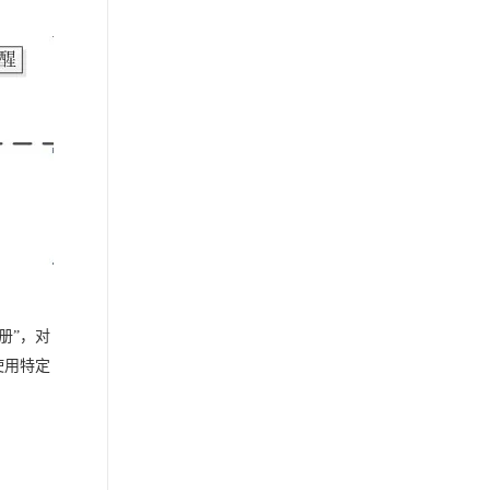
从文本、图片、视频中提取结构化的属性信息
构建支持视频理解的 AI 音视频实时通话应用
t.diy 一步搞定创意建站
构建大模型应用的安全防护体系
通过自然语言交互简化开发流程,全栈开发支持
通过阿里云安全产品对 AI 应用进行安全防护
册
”
，对
使用特定