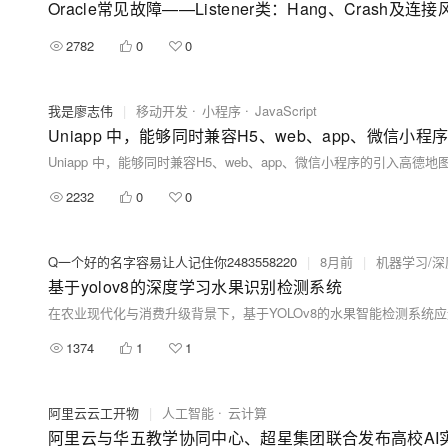
Oracle常见故障——Listener类：Hang、Crash及
2782
0
0
我是廖志伟
|
移动开发
小程序
JavaScript
Uniapp 中，能够同时兼容H5、web、app、微信
Uniapp 中，能够同时兼容H5、web、app、微信小程序的引入高德
2232
0
0
Q一个好的名字容易让人记住你2483558220
|
8月前
|
机器学习/深
基于yolov8的深度学习水果识别检测系统
1374
1
1
阿里云云工开物
|
人工智能
云计算
阿里云与华五教学协同中心、超星集团联合发布高校AI