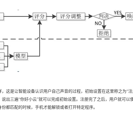
型
依托云原生高可用架构,实现Dify私有化部署
用1%尺寸在特定领域达到大模型90%以上效果
一个 AI 助手
超强辅助，Bol
即刻拥有 DeepSeek-R1 满血版
在企业官网、通讯软件中为客户提供 AI 客服
多种方案随心选，轻松解锁专属 DeepSeek
样，这是让智能设备认识用户自己声音的过程，初始设置在这里称之为
“
注
，说出三遍
“
你好小云
”
就可以完成初始设置。注册完了之后，用户就可以
身份都匹配的时候，手机才能解锁或者打开特定程序。