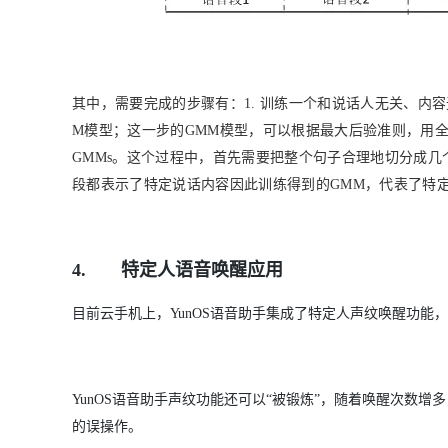
其中，需要完成的步骤有：
1.
训练一个和说话人无关、内容
M
模型；这一步的
GMM
模型，可以根据最大后验准则，用
GMMs
。这个过程中，首先需要把整个句子合理地切分成几
段都表示了特定说话内容因此训练得到的
GMM
，代表了特
4.
特定人语音唤醒应用
目前云手机上，YunOS语音助手集成了特定人声纹唤醒功能，
YunOS语音助手声纹功能还可以“被锻炼”，随着唤醒次数增
的误操作。