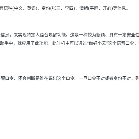
服务生态伙伴
云工开物
企业应用
Works
Night Plan 支持 Qwen 3.8-Max
云原生大数据计算服务 MaxCompute
AI 办公
容器服务 Kub
NEW
GLM-5.2
Wan2.7-T
语种(中文、英语)、身份(张三、李四)、情绪(平静、开心)等信息。
Red Hat
30+ 款产品免费体验
Data Agent 驱动的一站式 Data+AI 开发治理平台
夜间 5 折，Qwen/Meoo/TokenPlan 客户专享
面向分析的企业级SaaS模式云数据仓库
AI智能应用
提供一站式管
科研合作
视觉 Coding、空间感知、多模态思考等全面升级
1M上下文，专为长程任务能力而生
ERP
堂（旗舰版）
SUSE
智能客服
CRM
防护产品
2个月
自动承接线索
份信息，来实现特定人语音唤醒功能。这是一种较为新颖、具有一定安全
建站小程序
OA 办公系统
AI 应用构建
大模型原生
音助手中，就应用了此功能。此时机主可以通过“你好小云”这个语音口令
力提升
财税管理
模板建站
Qoder
大模型服务平台百炼-应用模版
HOT
NEW
面向真实软件
个人版上线、团队版降价；千问3.8-Max首发发尝鲜
丰富多元化的应用模版和解决方案
400电话
定制建站
万有无界
大模型服务平台百炼-智能体
方案
广告营销
模板小程序
唤醒口令、还会判断是谁在说出这个口令。一旦口令不对或者身份不对，
的模型效果
灵活可视化地构建企业级 Agent
定制小程序
秒悟
人工智能平台 PAI
APP 开发
云端极速 AI 
新一代 AI 视频生成模型，深度适配广告营销等场景
AI Native 的算法工程平台，一站式完成建模、训练、推理服务部署
建站系统
AI 应用
10分钟微调：让0.6B模型媲美235B模
多模态数据信