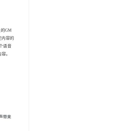
关的
GM
定内容的
个语音
内容。
声带来