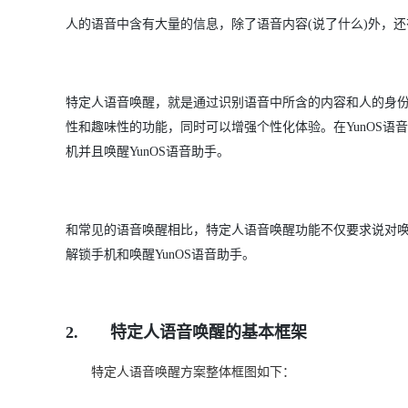
大数据开发治理平台 Data
AI 产品 免费试用
网络
安全
云开发大赛
Qwen3-VL-Plus
人的语音中含有大量的信息，除了语音内容(说了什么)外，还有
Tableau 订阅
1亿+ 大模型 tokens 和 
可观测
入门学习赛
中间件
AI空中课堂在线直播课
云防火墙
140+云产品 免费试用
上云与迁云
云原生的云上边界网络安全
产品新客免费试用，最长1
数据库
特定人语音唤醒，就是通过识别语音中所含的内容和人的身
生态解决方案
大模型服务
企业出海
大模型ACA认证体验
性和趣味性的功能，同时可以增强个性化体验。在YunOS语
大数据计算
助力企业全员 AI 认知与能
行业生态解决方案
机并且唤醒YunOS语音助手。
千问AI平台-Token Plan
政企业务
媒体服务
开发者生态解决方案
企业服务与云通信
千问AI平台-模型体验
AI 开发和 AI 应用解决
和常见的语音唤醒相比，特定人语音唤醒功能不仅要求说对
在线体验全尺寸、多种模态
域名与网站
解锁手机和唤醒YunOS语音助手。
Happy 系列大模型
终端用户计算
Serverless
2.
特定人语音唤醒的基本框架
开发工具
大模型解决方案
特定人语音唤醒方案整体框图如下：
迁移与运维管理
快速部署 Dify，高效搭建 