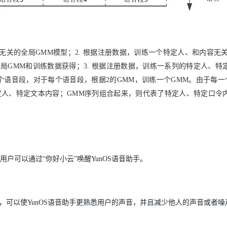
无关的全局
GMM
模型；
2.
根据注册数据，训练一个特定人、和内容无
全局
GMM
和训练数据获得；
3.
根据注册数据，训练一系列的特定人、特
个语音段，对于每个语音段，根据
2
的
GMM
，训练一个
GMM
。由于每一
定人、特定文本内容；
GMM
序列组合起来，则代表了特定人、特定口令
用户可以通过“你好小云”唤醒YunOS语音助手。
多，可以使YunOS语音助手更熟悉用户的声音，并且减少他人的声音或者噪