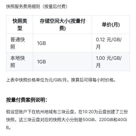
快照服务费用细则（按量后付费）
快照类
存储空间大小(按量付
单价(月)
型
费)
普通快
0.12 元/GB/
1GB
照
月
本地快
1.00 元/GB/
1GB
照
月
上表中快照价格单位为元/GiB/月，换算后可得每小时价格。
按量付费案例说明：
假设您账户下在杭州地域有三块云盘，在10:20为云盘创建了三份
快照，这三块云盘对应的快照大小分别是50GiB、220GiB和40Gi
B。