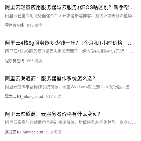
阿里云轻量应用服务器与云服务器ECS啥区别？新手帮助教程
阿里云轻量应用服务器适合个人开发者搭建博客、测试环境等低流量场景，操作简单、成本低；ECS适用于企业级高负载业务，功能强大、灵活可扩展。二者在性能、网络、镜像及运维管理上差异显著，用户应根据实际需求选择。
程序员在线
819
阿里云4核8g服务器多少钱一年？1个月和1小时价格，省钱购买方法分享
阿里云4核8G服务器价格因实例类型而异，经济型e实例约159元/月，计算型c9i约371元/月，按小时计费最低0.45元。实际购买享折扣，1年最高可省至1578元，附主流ECS实例及CPU型号参考。
程序员在线
865
阿里云渠道商：服务器操作系统怎么选？
阿里云提供丰富操作系统镜像，涵盖Windows与主流Linux发行版。选型需综合技术兼容性、运维成本、安全稳定等因素。推荐Alibaba Cloud Linux、Ubuntu等用于Web与容器场景，Windows Server支撑.NET应用。建议优先选用LTS版本并进行测试验证，通过标准化镜像管理提升部署效率与一致性。
翼龙云TG_yilongcloud
917
阿里云渠道商：云服务器价格有什么变动？
阿里云带宽与存储费用呈基础资源降价、增值服务差异化趋势。企业应结合业务特点，通过阶梯计价、智能分层、弹性带宽等策略优化成本，借助云监控与预算预警机制，实现高效、可控的云资源管理。
翼龙云TG_yilongcloud
389