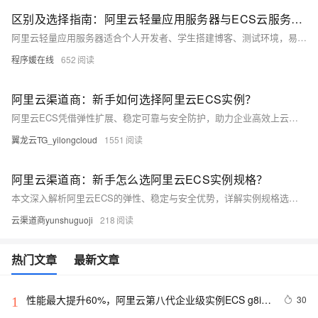
区别及选择指南：阿里云轻量应用服务器与ECS云服务器有什么区别？
阿里云轻量应用服务器适合个人开发者、学生搭建博客、测试环境，易用且性价比高；ECS功能更强大，适合企业级应用如大数据、高流量网站。根据需求选择：轻量入门首选，ECS专业之选。
程序媛在线
652
阿里云渠道商：新手如何选择阿里云ECS实例？
阿里云ECS凭借弹性扩展、稳定可靠与安全防护，助力企业高效上云。本文系统解析实例规格选择关键因素：业务场景匹配、性能评估、成本优化、地域部署与扩展规划，结合计费模式与实际需求，提供科学选型建议，助您精准匹配资源，提升云上效能。（238字）
翼龙云TG_yilongcloud
1551
阿里云渠道商：新手怎么选阿里云ECS实例规格？
本文深入解析阿里云ECS的弹性、稳定与安全优势，详解实例规格选择的关键因素，涵盖应用场景、性能需求、成本预算、地理位置与扩展性，助力用户精准选型，优化业务部署与成本效益。
云渠道商yunshuguoji
218
热门文章
最新文章
性能最大提升60%，阿里云第八代企业级实例ECS g8i正
30
1
式上线