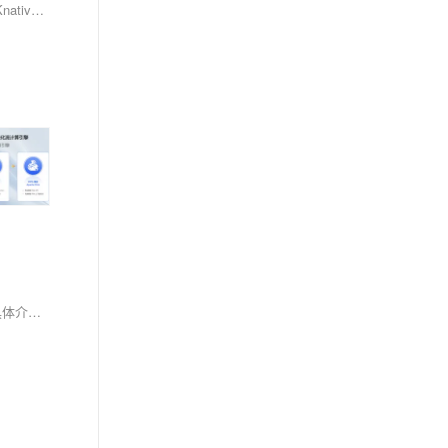
Knative是一款基于Kubernetes的开源Serverless框架，提供了云原生、跨平台的Serverless编排标准。作为Serverless中必不可少的事件驱动能力，Knative Eventing提供了云原生的事件驱动能力。
本文深入探讨了如何将RxJS与Vue、React、Angular三大前端框架进行集成，通过抽象出辅助方法`useRx`和`pushPipe`，实现跨框架的状态管理。具体介绍了各框架的响应式机制，展示了如何将RxJS的Observable对象转化为框架的响应式数据，并通过示例代码演示了使用方法。此外，还讨论了全局状态源与WebComponent的部署优化，以及一些实践中的改进点。这些方法不仅简化了异步编程，还提升了代码的可读性和可维护性。