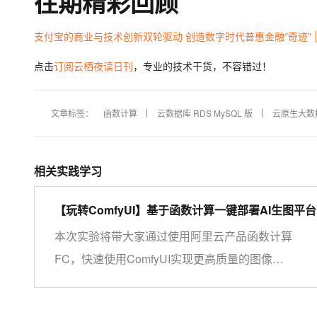
往期精彩回顾
支付宝的商业与技术创新双轮驱动 创造数字时代普惠金融“奇迹” |
点击
订阅云栖夜读日刊
，专业的技术干货，不容错过！
文章标签：
函数计算
云数据库 RDS MySQL 版
云原生大数据
相关实践学习
【玩转ComfyUI】基于函数计算一键部署AI生图平台
ComfyUI
本次实验将带大家通过使用阿里云产品函数计算
FC，快速使用ComfyUI实现更高质量的图像生
成。