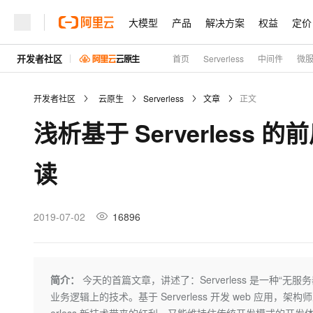
大模型
产品
解决方案
权益
定价
开发者社区
首页
Serverless
中间件
微
大模型
产品
解决方案
权益
定价
云市场
伙伴
服务
了解阿里云
精选产品
精选解决方案
普惠上云
产品定价
精选商城
成为销售伙伴
售前咨询
为什么选择阿里云
千问AI平台
开发者社区
云原生
Serverless
文章
正文
了解云产品的定价详情
大模型服务平台百炼
千问办公，解锁你的工作
普惠上云 官方力荐
分销伙伴
在线服务
网站建设
什么是云计算
大
浅析基于 Serverless 
大模型服务与应用平台
企业级Agent产品，直接
云服务器38元/年起，超
咨询伙伴
多端小程序
技术领先
云上成本管理
售后服务
轻量应用服务器
Agency Agents：拥
官方推荐返现计划
大模型
精选产品
精选解决方案
Salesforce 国际版订阅
稳定可靠
读
管理和优化成本
推荐新用户得奖励，单订单
销售伙伴合作计划
自助服务
友盟天域
安全合规
人工智能与机器学习
AI
文本生成
云数据库 RDS
HappyHorse 打造一
云工开物
无影生态合作计划
在线服务
观测云
分析师报告
高校专属算力普惠，学生认
计算
互联网应用开发
2019-07-02
16896
Qwen3.8-Max
HOT
Salesforce On Alibaba C
工单服务
Tuya 物联网平台阿里云
研究报告与白皮书
人工智能平台 PAI
快速拥有专属 OpenClaw
大模
Consulting Partner 合
大数据
容器
智能体时代全能旗舰模型
免费试用
短信专区
一站式AI开发、训练和推
蓝凌 OA
AI 大模型销售与服务生
现代化应用
存储
天池大赛
Qwen3.7-Plus
简介：
今天的首篇文章，讲述了：Serverless 是一种
云解析DNS
解决方案免费试用 新老
电子合同
业务逻辑上的技术。基于 Serverless 开发 web 应用，架构
最高领取价值200元试用
能看、能想、能动手的多模
安全
网络与CDN
AI 算法大赛
畅捷通