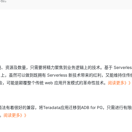
体验。
服务生态伙伴
云工开物
企业应用
Works
Night Plan 支持 Qwen 3.8-Max
云原生大数据计算服务 MaxCompute
AI 办公
容器服务 Kub
NEW
GLM-5.2
Wan2.7-T
Red Hat
30+ 款产品免费体验
Data Agent 驱动的一站式 Data+AI 开发治理平台
夜间 5 折，Qwen/Meoo/TokenPlan 客户专享
面向分析的企业级SaaS模式云数据仓库
AI智能应用
提供一站式管
科研合作
视觉 Coding、空间感知、多模态思考等全面升级
1M上下文，专为长程任务能力而生
ERP
堂（旗舰版）
SUSE
智能客服
CRM
防护产品
2个月
自动承接线索
建站小程序
OA 办公系统
AI 应用构建
大模型原生
力提升
财税管理
模板建站
Qoder
大模型服务平台百炼-应用模版
HOT
NEW
面向真实软件
个人版上线、团队版降价；千问3.8-Max首发发尝鲜
丰富多元化的应用模版和解决方案
400电话
定制建站
环境、资源及数量，只需要将精力聚焦到业务逻辑上的技术。基于 Serverles
万有无界
大模型服务平台百炼-智能体
方案
广告营销
模板小程序
s 上，虽然可以做到既拥有 Serverless 新技术带来的红利，又能维持住
的模型效果
灵活可视化地构建企业级 Agent
定制小程序
止这些，可能是颠覆整个传统 web 应用开发模式的革命性技术。
阅读更多》
秒悟
人工智能平台 PAI
APP 开发
云端极速 AI 
新一代 AI 视频生成模型，深度适配广告营销等场景
AI Native 的算法工程平台，一站式完成建模、训练、推理服务部署
建站系统
eradata语法有着很好的兼容，将Teradata应用迁移到ADB for PG，只需进行有
项。
阅读更多》》
AI 应用
10分钟微调：让0.6B模型媲美235B模
多模态数据信