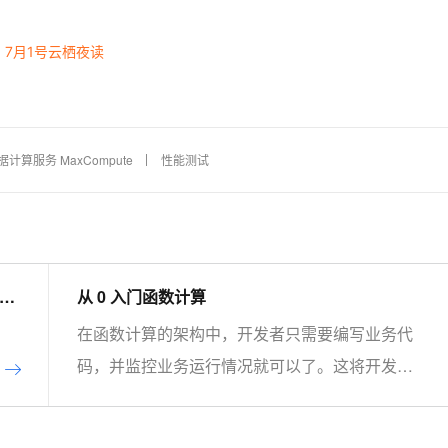
 7月1号云栖夜读
计算服务 MaxCompute
性能测试
从 0 入门函数计算
在函数计算的架构中，开发者只需要编写业务代
码，并监控业务运行情况就可以了。这将开发者
从繁重的运维工作中解放出来，将精力投入到更
有意义的开发任务上。