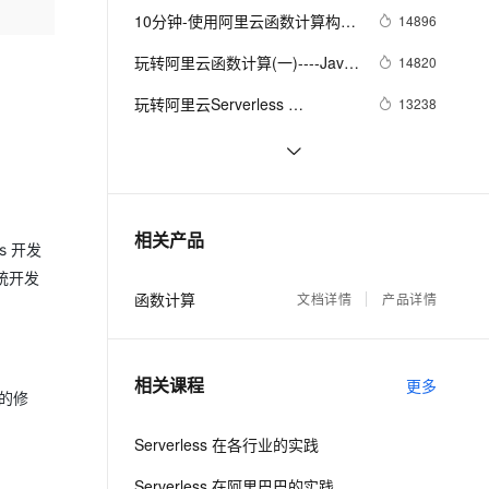
Serverless 技术领域的探索
ernetes 版 ACK
云聚AI 严选权益
10分钟-使用阿里云函数计算构建
AI 原生数据库服务发布
14896
SSL 证书
2V
Fun-ASR
，一键激活高效办公新体验
理容器应用的 K8s 服务
精选AI产品，从模型到应用全链提效
Agent 数据网关
你的OCR智能识别云端小程序
文戏情感细腻自然，动作戏激烈拳拳到肉，实现更强表演能力
支持中英文自由切换，具备更强的噪声鲁棒性
玩转阿里云函数计算(一)----Java 
堡垒机
14820
AI 用量加速计划
Http 触发器极速迁移传统 Spring 
云原生数据库 PolarDB
防火墙
玩转阿里云Serverless 
13238
、识别商机，让客服更高效、服务更出色。
新老同享，达量后返
Agentic Database 发布
应用
Kubernetes新功能
主机安全
应用
浅析基于 Serverless 的前后端一
12943
体化框架
开发函数计算的正确姿势 —— 使
12578
千问办公
NEW
AI 应用及服务市场
用 ROS 进行资源编排
的智能体编程平台
一站式AI生产力平台
大道至简 - 基于Docker的
11945
相关产品
AI 应用
s 开发
Serverless探索之旅
伶鹊
传统开发
企业级人与Agent协作平台，接入和调度多个数字员工
智能客服平台，对话机器人、对话分析、智能外呼
大模型
函数计算
文档详情
产品详情
》
大模型服务平台百炼 - 全妙
自然语言处理
应用创作平台
多模态内容创作工具，已接入 DeepSeek
数据标注
相关课程
更多
限的修
机器学习
Serverless 在各行业的实践
息提取
与 AI 智能体进行实时音视频通话
Serverless 在阿里巴巴的实践