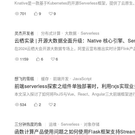
701
9
9
灵杰开发者
|
分布式计算
大数据
Serverless
云栖实录 | 开源大数据全面升级：Native 核心引擎、Se
1159
6
6
想飞的雪糕
|
缓存
前端开发
JavaScript
前端serverless探索之组件单独部署时，利用rxjs实现业务
534
2
2
三分钟热度的鱼
|
运维
Serverless
对象存储
函数计算产品使用问题之如何使用Flask框架支持Strea