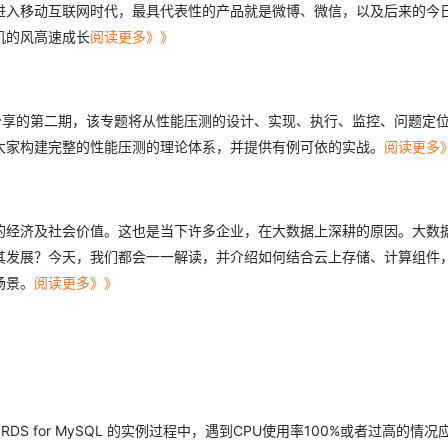
进入移动互联网时代，最具代表性的产品就是微博、微信，以及后来的今
型
依托云原生高可用架构,实现Dify私有化部署
用1%尺寸在特定领域达到大模型90%以上效果
机的风高速成长
阅读更多》》
一个 AI 助手
超强辅助，Bol
即刻拥有 DeepSeek-R1 满血版
在企业官网、通讯软件中为客户提供 AI 客服
多种方案随心选，轻松解锁专属 DeepSeek
TT）系列专题分享的第二期，该专题将从性能压测的设计、实现、执行、监控、问题定
大家构建完整的性能压测的理论体系，并提供有例可依的实战。
阅读更多
的经济及社会价值。这也是当下许多企业，在大数据上深耕的原因。大数
其发展？今天，我们都会一一解读，并介绍如何结合云上存储、计算组件
场景。
阅读更多》》
 for MySQL 的实例过程中，遇到CPU使用率100%或者过高的情况