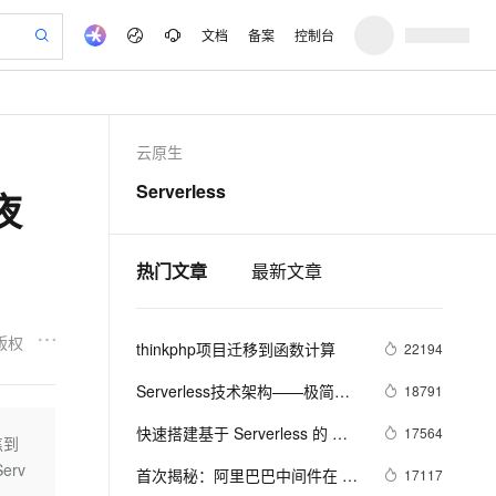
文档
备案
控制台
验
作计划
器
AI 活动
专业服务
服务伙伴合作计划
开发者社区
加入我们
产品动态
服务平台百炼
阿里云 OPC 创新助力计划
云原生
一站式生成采购清单，支持单品或批量购买
io：打造专属 AI 语音助手
S产品伙伴计划（繁花）
峰会
CS
造的大模型服务与应用开发平台
一句话生成原生可编辑精美 PPT 文稿
AI 生产力先锋
Al MaaS 服务伙伴赋能合作
域名
博文
Careers
至高可申请百万元
Qwen3.8-Max 模型上线
Serverless
夜
开启高性价比 AI 编程新体验
弹性可伸缩的云计算服务
Qwen-Audio-3.0-Realtime 端到端实时语音角色扮演
输入一句话想法, 轻松生成专业的 PPT
先锋实践拓展 AI 生产力的边界
Token 补贴，五大权
计划
海大会
伙伴信用分合作计划
商标
问答
社会招聘
益加速 OPC 成功
eek-V4-Pro
SS
一键部署幻兽帕鲁游戏服务器
飞天发布时刻
HOT
Open Search 向量检索版支
划
备案
电子书
校园招聘
pSeek-V4-Pro
视频创作，一键激活电商全链路生产力
稳定、安全、高性价比、高性能的云存储服务
一键购买专属联机服务器，轻松开启游戏
所见，即是所愿
持视频检索 Pipeline 功能
热门文章
最新文章
更多支持
划
公司注册
镜像站
视频生成
语音识别与合成
专属 QwenPaw
漫剧工坊：一站式动画创作平台
AI 实训营
HOT
应用身份服务 (IDaaS)
合作伙伴培训与认证
划
上云迁移
站生成，高效打造优质广告素材
全接入的云上超级电脑
从聊天伙伴进化为能主动干活的本地数字员工
快速生产连贯的高质量长漫剧
从基础到进阶，Agent 创客手把手教你
OpenClaw 管理能力上线
版权
thinkphp项目迁移到函数计算
lScope
22194
我要反馈
e-1.1-T2V
Qwen3-TTS-Flash
查询合作伙伴
n Alibaba Cloud ISV 合作
代维服务
建企业门户网站
10 分钟搭建微信、支付宝小程序
MaxCompute MaxFrame 提
畅细腻的高质量视频
离线语音合成大模型，多语言方言自适应，低延迟高稳定
Serverless技术架构——极简运
18791
创新加速
ope
登录合作伙伴管理后台
我要建议
站，无忧落地极速上线
以可视化方式快速构建移动和 PC 门户网站
国内短信简单易用，安全可靠，秒级触达，全球覆盖200+国家和地区。
高效部署网站，快速应用到小程序
供自动弹性内存功能
维，无限扩容
安全
快速搭建基于 Serverless 的 
17564
我要投诉
e-1.1-I2V
Cosyvoice-V3-Flash
焦到
PolarDB
上云场景组合购
Milvus 弹性伸缩功能新增节
伴
.NET Core 数据库应用
erv
漫剧创作，剧本、分镜、视频高效生成
100%兼容MySQL、PostgreSQL，兼容Oracle，支持集中和分布式
覆盖90%+业务场景，专享组合折扣价
点支持范围
畅自然，细节丰富
高表现力语音合成大模型，语音克隆听感自然
首次揭秘：阿里巴巴中间件在 
17117
VPN