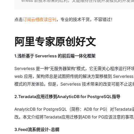
erless 新技术带来的红利，又能维持住传统开发模式的开发
大数据开发治理平台 Data
AI 产品 免费试用
网络
安全
云开发大赛
Qwen3-VL-Plus
Tableau 订阅
1亿+ 大模型 tokens 和 
可观测
入门学习赛
中间件
点击
订阅云栖夜读日刊
，专业的技术干货，不容错过！
AI空中课堂在线直播课
云防火墙
140+云产品 免费试用
上云与迁云
云原生的云上边界网络安全
产品新客免费试用，最长1
数据库
生态解决方案
阿里专家原创好文
大模型服务
企业出海
大模型ACA认证体验
大数据计算
助力企业全员 AI 认知与能
行业生态解决方案
千问AI平台-Token Plan
政企业务
媒体服务
1.浅析基于 Serverless 的前后端一体化框架
开发者生态解决方案
企业服务与云通信
Serverless 是一种“无服务器架构”模式，它无需关心程序运行
千问AI平台-模型体验
AI 开发和 AI 应用解决
web 应用，架构师总是试图把传统的解决方案移植到 Serverles
在线体验全尺寸、多种模态
域名与网站
模式的开发体验。但是，Serverless 技术带来的改变可能不
Happy 系列大模型
终端用户计算
2.Teradata应用迁移到AnalyticDB for PostgreSQL指导
Serverless
AnalyticDB for PostgreSQL（简称：ADB for PG）对T
开发工具
改。本文介绍将Teradata应用迁移到ADB for PG应该注意的事
大模型解决方案
迁移与运维管理
3.Feed流系统设计-总纲
快速部署 Dify，高效搭建 