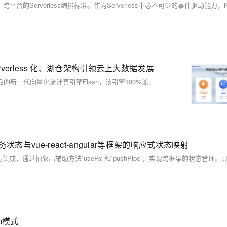
rverless 化、湖仓架构引领云上大数据发展
在2024云栖大会开源大数据专场上，阿里云宣布推出实时计算Flink产品的新一代向量化流计算引擎Flash，该引擎100%兼容Apache Flink标准，性能提升5-10倍，助力企业降本增效。此外，EMR Serverless Spark产品启动商业化，提供全托管Serverless服务，性能提升300%，并支持弹性伸缩与按量付费。七猫免费小说也分享了其在云上数据仓库治理的成功实践。其次 Flink Forward Asia 2024 将于11月在上海举行，欢迎报名参加。
状态与vue-react-angular等框架的响应式状态映射
m模式