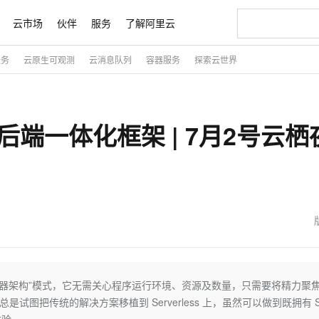
云市场
伙伴
服务
了解阿里云
服务
云原生可观测
云消息队列
容器服务
探索云世界
AI 特惠
数据与 API
成为产品伙伴
企业增值服务
最佳实践
价格计算器
AI 场景体
基础软件
产品伙伴合
阿里云认证
市场活动
配置报价
大模型
自助选配和估算价格
新方式
睿译宝，AI翻译排版一步到位
智启 AI 普惠权益
产品生态集成认证中心
企业支持计划
云上春晚
域名与网站
千问官方 MaaS 平台，为开发者和 Agent 而生，新用户赠送 1 亿 + tokens 额度
Qwen Aud
AI Coding
阿里云Maa
2026 阿里云
云服务器 E
为企业打
数据集
Windows
大模型认证
模型
NEW
NEW
的前后端一体化框架 | 7月2号云栖
交付可用成果
值低价云产品抢先购
上传文档即自动完成翻译和格式还原
至高享 1亿+免费 tokens，加速 Al 应用落地
提供智能易用的域名与建站服务
智能编程，一键
安全可靠、
产品生态伙伴
专家技术服务
云上奥运之旅
弹性计算合作
阿里云中企出
手机三要素
宝塔 Linux
全部认证
价格优势
有专属领域专家
GLM-5.2：长任务时代开源旗舰模型
阿里云 OPC 创新助力计划
千问大模型
即刻拥有 DeepS
AI 电商营销
对象存储 O
大模型
产品生态伙伴工作台
企业增值服务台
云栖战略参考
云存储合作计
云栖大会
身份实名认证
CentOS
训练营
推动算力普惠，释放技术红利
最高返9万
多领域专家智能体,一键组建 AI 虚拟交付团队
快速构建应用程序和网站，即刻迈出上云第一步
至高百万元 Token 补贴，加速一人公司成长
多元化、高性能、安全可靠的大模型服务
真正可用的 1M 上下文,一次完成代码全链路开发
轻松解锁专属 Dee
从图文生成到
云上的中国
数据库合作计
活动全景
短信
Docker
图片和
站式影视创作平台
Hermes Agent，打造自进化智能体
Token Plan 模型订阅计划
数字证书管理服务（原SSL证书）
5 分钟轻松部署
AI 广告创作
无影云电脑
企业成长
NEW
信息公告
看见新力量
云网络合作计
OCR 文字识别
JAVA
证享300元代金券
可视化编排打通从文字构思到成片全链路闭环
全托管，含MySQL、PostgreSQL、SQL Server、MariaDB多引擎
自主进化，持久记忆，越用越聪明
Qwen3.8-Max 首发尝鲜，限时加量 10 倍，夜间低至2折
实现全站HTTPS，呈现可信的WEB访问
图文、视频一
随时随地安
魔搭 Mode
Kimi-K3
HappyHors
NEW
loud
服务实践
官网公告
金融模力时刻
Salesforce O
版
发票查验
全能环境
Claude Code + GStack 打造工程团队
千问办公，限时限量积分加倍
Qoder
低代码高效构
AI 建站
短信服务
型
NEW
作计划
Kimi 最新旗舰模型，长程编程与推理利器
让文字生成流
计划
创新中心
魔搭 ModelSc
健康状态
理服务
让AI从“聊天伙伴”进化为能干活的“数字员工”
安装技能 GStack，拥有专属 AI 工程团队
你的AI工作搭子，覆盖日常办公高频场景
面向真实软件的智能体编程平台
0 代码专业建
客户案例
天气预报查询
操作系统
态合作计划
Deepseek-v4-pro
HappyHors
“无服务器架构”模式，它无需关心程序运行环境、资源及数量，只需要将精力聚
同享
万小智 AI 建站低至 15元/月
Qoder CN
AI 短剧/漫剧
云原生数据库 
快递物流查询
WordPress
成为服务伙
高校合作
师总是试图把传统的解决方案移植到 Serverless 上，虽然可以做到既拥有 S
点，立即开启云上创新
覆盖公网/内网、递归/权威、移动APP等全场景解析服务
送.CN域名，送备案服务码
基于千问大模型等，支持代码智能生成、研发智能问答
AI助力短剧
态智能体模型
旗舰 MoE 大模型，百万上下文与顶尖推理能力
图生视频，流
Ubuntu