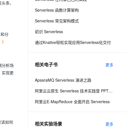
日头条、
从文本、图片、视频中提取结构化的属性信息
构建支持视频理解的 AI 音视频实时通话应用
Serverless 函数计算架构
t.diy 一步搞定创意建站
构建大模型应用的安全防护体系
Serverless 常见架构模式
通过自然语言交互简化开发流程,全栈开发支持
通过阿里云安全产品对 AI 应用进行安全防护
初识 Serverless
位和分
》》
通过Knative轻松实现应用Serverless化交付
相关电子书
更多
据分析场
，实现更
ApsaraMQ Serverless 演进之路
阿里云云原生 Serverless 技术实践营 PPT 演讲
阿里云E-MapReduce 全面开启 Serverless
应该如何
相关实验场景
更多