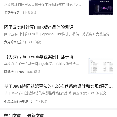
本文整理自阿里云高级开发工程师阮航在Flink Forward Asia 2024的分享，重点介绍了Flink CDC与实时计算Flink的集成、CDC YAML的核心功能及应用场景。主要内容包括：Flink CDC的发展及其在流批数据处理中的作用；CDC YAML支持的同步链路、Transform和Route功能、丰富的监控指标；典型应用场景如整库同步、Binlog原始数据同步、分库分表同步等；并通过两个Demo展示了MySQL整库同步到Paimon和Binlog同步到Kafka的过程。最后，介绍了未来规划，如脏数据处理、数据限流及扩展数据源支持。
灵杰开发者
1146
阿里云实时计算Flink版产品体验测评
阿里云实时计算Flink基于Apache Flink构建，提供一站式实时大数据分析平台，支持端到端亚秒级实时数据分析，适用于实时大屏、实时报表、实时ETL和风控监测等场景，具备高性价比、开发效率、运维管理和企业安全等优势。
六月的雨在钉钉
915
【优秀python web毕设案例】基于协同过滤算法的酒店推荐系统，django框架+bootstrap前端+echarts可视化，有后台有爬虫
本文介绍了一个基于Django框架、协同过滤算法、ECharts数据可视化以及Bootstrap前端技术的酒店推荐系统，该系统通过用户行为分析和推荐算法优化，提供个性化的酒店推荐和直观的数据展示，以提升用户体验。
阮颖松-31785
1083
基于Java协同过滤算法的电影推荐系统设计和实现(源码+LW+调试文档+讲解等)
基于Java协同过滤算法的电影推荐系统设计和实现(源码+LW+调试文档+讲解等)
不愿透漏名字的帅哥
737
热门文章
最新文章