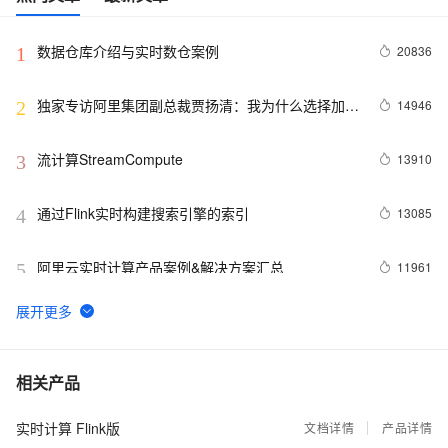
数据仓库介绍与实时数仓案例
20836
1
独家专访阿里集团副总裁贾扬清：我为什么选择加入
14946
2
阿里巴巴？
流计算StreamCompute
13910
3
通过Flink实时构建搜索引擎的索引
13085
4
阿里云实时计算产品案例&解决方案汇总
11961
5
流计算精品翻译: The Dataflow Model
11337
6
回顾 | Kafka x Flink Meetup 与世界人工智能大会大
10817
7
相关产品
数据 AI 专场精彩回顾（附PPT下载）
实时计算 Flink版
Flink SQL 功能解密系列 —— 流式 TopN 挑战与实
文档详情
产品详情
10445
8