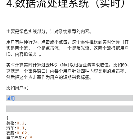
4.数据流处理系统（实时）
主要是绿色实线部分，针对系统推荐的内容。
用户有两种行为，点击或不点击，这个事件推送到实时计算（其
实是两个流，一个是点击流，一个是曝光流，这两个流根据用户
ID、内容ID做J）。
实时计算实时计算过去N秒（N可以根据业务需求取值，比如60，
这就是一个事件窗口）内每个用户针对四种内容类别的点击率，
然后把这个点击率作为用户的短期兴趣标签。
比如用户a：
试用
{

美妆:
0.2
，

汽车:
0.1
,

衣服:
0.02
,

电子产品:
0.5