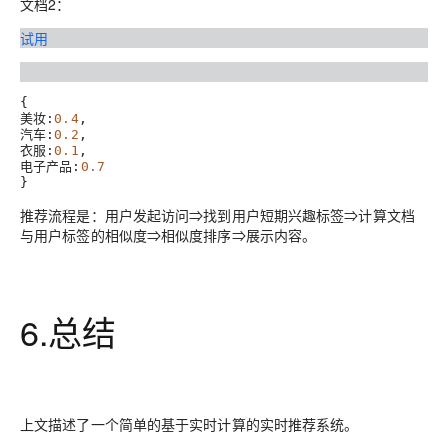
文档2：
试用
{

美妆:
0.4
,

汽车:
0.2
,

衣服:
0.1
,

电子产品:
0.7
推荐流程是：用户发起访问⇒找到用户短期兴趣标签⇒计算文档
与用户标签的相似度⇒相似度排序⇒展示内容。
6.总结
上文描述了一个简单的基于实时计算的实时推荐系统。