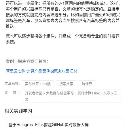
还可以进一步简化：把所有的0-1区间内的值替换成0或1。这样，
每个用户的兴趣标签只有是否，文章的标签也是确定的。直接用
搜索的方式就能完成内容筛选部分。比如当前用户最近60秒的兴
趣标签是汽车，那么直接去内容库里搜索含有汽车标签的内容并
推送。
您也可以逐步替换各个组件，升级成一个完备和专业的实时推荐
系统。
案例与解决方案汇总页：
阿里云实时计算产品案例&解决方案汇总
文章标签：
实时计算 Flink版
搜索推荐
流计算
来 源：
开发者社区
>
大数据与机器学习
>
实时计算 Flink
>
文章
> 正
文
相关实践学习
基于Hologres+Flink搭建GitHub实时数据大屏