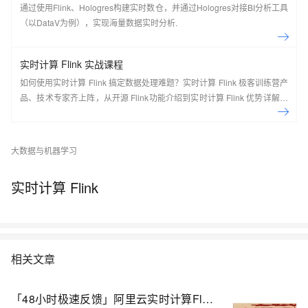
通过使用Flink、Hologres构建实时数仓，并通过Hologres对接BI分析工具
（以DataV为例），实现海量数据实时分析.
实时计算 Flink 实战课程
如何使用实时计算 Flink 搞定数据处理难题？实时计算 Flink 极客训练营产
品、技术专家齐上阵，从开源 Flink功能介绍到实时计算 Flink 优势详解，
现场实操，5天即可上手！ 欢迎开通实时计算 Flink 版：
https://cn.aliyun.com/product/bigdata/sc Flink Forward Asia 介绍： Flink
Forward 是由 Apache 官方授权，Apache Flink Community China 支持
大数据与机器学习
的会议，通过参会不仅可以了解到 Flink 社区的最新动态和发展计划，还
可以了解到国内外一线大厂围绕 Flink 生态的生产实践经验，是 Flink 开发
实时计算 Flink
者和使用者不可错过的盛会。 去年经过品牌升级后的 Flink Forward Asia
吸引了超过2000人线下参与，一举成为国内最大的 Apache 顶级项目会
议。结合2020年的特殊情况，Flink Forward Asia 2020 将在12月26日以
线上峰会的形式与大家见面。
相关文章
「48小时极速反馈」阿里云实时计算Flink广招天下英雄