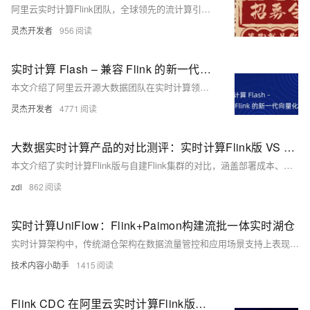
阿里云实时计算Flink团队，全球领先的流计算引擎缔造者，支撑双11万亿级数据处理，推动Apache Flink技术发展。现招募Flink执行引擎、存储引擎、数据通道、平台管控及产品经理人才，地点覆盖北京、杭州、上海。技术深度参与开源核心，打造企业级实时计算解决方案，助力全球企业实现毫秒洞察。
灵杰开发者
956
实时计算 Flash – 兼容 Flink 的新一代向量化流计算引擎
本文介绍了阿里云开源大数据团队在实时计算领域的最新成果——向量化流计算引擎Flash。文章主要内容包括：Apache Flink 成为业界流计算标准、Flash 核心技术解读、性能测试数据以及在阿里巴巴集团的落地效果。Flash 是一款完全兼容 Apache Flink 的新一代流计算引擎，通过向量化技术和 C++ 实现，大幅提升了性能和成本效益。
灵杰开发者
4771
大数据实时计算产品的对比测评：实时计算Flink版 VS 自建Flink集群
本文介绍了实时计算Flink版与自建Flink集群的对比，涵盖部署成本、性能表现、易用性和企业级能力等方面。实时计算Flink版作为全托管服务，显著降低了运维成本，提供了强大的集成能力和弹性扩展，特别适合中小型团队和业务波动大的场景。文中还提出了改进建议，并探讨了与其他产品的联动可能性。总结指出，实时计算Flink版在简化运维、降低成本和提升易用性方面表现出色，是大数据实时计算的优选方案。
zdl
862
实时计算UniFlow：Flink+Paimon构建流批一体实时湖仓
实时计算架构中，传统湖仓架构在数据流量管控和应用场景支持上表现良好，但在实际运营中常忽略细节，导致新问题。为解决这些问题，提出了流批一体的实时计算湖仓架构——UniFlow。该架构通过统一的流批计算引擎、存储格式（如Paimon）和Flink CDC工具，简化开发流程，降低成本，并确保数据一致性和实时性。UniFlow还引入了Flink Materialized Table，实现了声明式ETL，优化了调度和执行模式，使用户能灵活调整新鲜度与成本。最终，UniFlow不仅提高了开发和运维效率，还提供了更实时的数据支持，满足业务决策需求。
技术内容小助手
1415
Flink CDC 在阿里云实时计算Flink版的云上实践