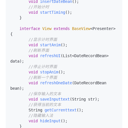
void
insertDateBean
()
;

//开始计时
void
startTiming
()
;

    }

interface
View
extends
BaseView
<Presenter> 
{

//显示计时界面
void
startAnim
()
;

//刷新界面
void
refreshUI
(List<DateRecordBean> 
data)
;

//停止计时界面
void
stopAnim
()
;

//刷新一个界面
void
refreshOneDate
(DateRecordBean 
bean)
;

//保存输入的文本
void
saveInputtext
(String str)
;

//获得当前的文本
        String 
getCurrenttext
()
;

//隐藏输入法
void
hideInput
()
;

    }
