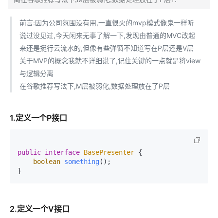
前言:因为公司氛围没有用,一直很火的mvp模式像鬼一样听
说过没见过,今天闲来无事了解一下,发现由普通的MVC改起
来还是挺行云流水的,但像有些弹窗不知道写在P层还是V层
关于MVP的概念我就不详细说了,记住关键的一点就是将view
与逻辑分离
在谷歌推荐写法下,M层被弱化,数据处理放在了P层
1.定义一个P接口
public
interface
BasePresenter
 {

boolean
something
()
;

2.定义一个V接口