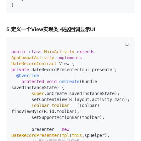
5.定义一个View实现类,根据回调显示UI
public
class
MainActivity
extends
AppCompatActivity
implements
DateRecordContract
private
 DateRecordPresenterImpl presenter;

@Override
protected
void
onCreate
(Bundle 
savedInstanceState)
 {

super
.onCreate(savedInstanceState);

        setContentView(R.layout.activity_main);

Toolbar
toolbar
=
 (Toolbar) 
findViewById(R.id.toolbar);

        setSupportActionBar(toolbar);

        presenter = 
new
DateRecordPresenterImpl
(
this
,spHelper);
