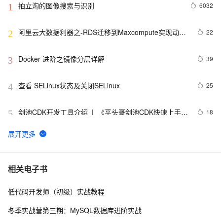
拍立淘的图像搜索与识别
6032
1
阿里云大数据利器之-RDS迁移到Maxcompute实现动态
22
2
分区
Docker 进阶之镜像分层详解
39
3
查看 SELinux状态及关闭SELinux
25
4
剑池CDK开发工具介绍  |  《平头哥剑池CDK快速上手指
18
5
南》第一章
WebAssembly 在 MOSN 中的实践 - 基础框架篇
12
6
userdel使用说明
5
7
相关电子书
低代码开发师（初级）实战教程
自己看系统的“系统还原”
14
8
冬季实战营第三期：MySQL数据库进阶实战
AngularJS 五大特性，加快 Web 应用开发
10
9