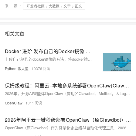
来 源：
开发者社区
>
大数据
>
文章
> 正文
相关文章
Docker 进阶 发布自己的Docker镜像 将镜像上传到阿里云和Docker Hub
上传自己制作的docker镜像的方法，将docker镜像上传到Docker Hub，阿里云的两种方法，以及上传镜像时可能遇见的问题和解决办法，每一步的详解和上传镜像时的规范。
Python-派大星
10376
保姆级教程：阿里云+本地多系统部署OpenClaw(Clawdbot) 集成企业微信流程+百炼API配置指南
2026年，开源AI智能体OpenClaw（曾用名Clawdbot、Moltbot，因Logo酷似小龙虾被网友亲切称为“小龙虾”）持续成为企业数字化办公的核心工具，GitHub星标数量突破18.8万，其“自然语言驱动、插件化拓展、多端无缝集成”的核心优势，能够帮助企业将重复性工作流程自动化，大幅提升办公效率。企业微信作为国内普及率最高的办公协同平台，拥有完善的生态体系和庞大的用户基数，将OpenClaw与企业微信集成，可实现“员工在企业微信内通过简单对话，完成会议纪要生成、任务分配、数据查询、服务器运维等复杂操作”的闭环，无需学习新工具，真正打破信息孤岛，降本增效。
OpenClaw
1311
2026年阿里云一键秒级部署OpenClaw（原Clawdbot）教程 快速接入QQ、企微、飞书、钉钉等IM软件
OpenClaw（原Clawdbot）作为轻量化企业级AI自动化代理工具，2026年阿里云推出的“秒级一键部署”方案彻底颠覆了传统部署流程——无需手动配置环境、编译代码，仅需3步即可完成云端部署，同时新增对QQ、企业微信、飞书、钉钉等主流IM软件的原生适配，实现“AI指令在IM端下达，阿里云服务器执行自动化任务”的全链路提效。本文将完整拆解阿里云OpenClaw秒级部署全流程，并针对不同IM软件的接入逻辑、权限配置、调试方法给出详细指南，包含实操代码命令与跨平台适配技巧，帮助企业快速打通“AI能力+IM协作”的核心场景。