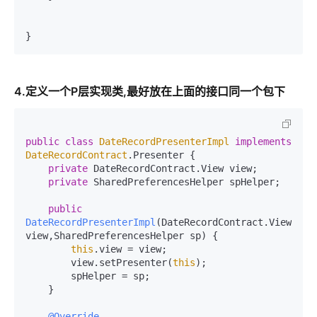
4.定义一个P层实现类,最好放在上面的接口同一个包下
public
class
DateRecordPresenterImpl
implements
DateRecordContract
.Presenter {

private
 DateRecordContract.View view;

private
 SharedPreferencesHelper spHelper;

public
DateRecordPresenterImpl
(DateRecordContract.View 
view,SharedPreferencesHelper sp)
 {

this
.view = view;

        view.setPresenter(
this
);

        spHelper = sp;

    }

@Override