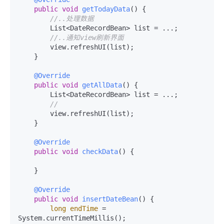
public
void
getTodayData
()
 {

//..处理数据
        List<DateRecordBean> list = ...;

//..通知view刷新界面
        view.refreshUI(list);

    }

@Override
public
void
getAllData
()
 {

        List<DateRecordBean> list = ...;

//
        view.refreshUI(list);

    }

@Override
public
void
checkData
()
 {

    }

@Override
public
void
insertDateBean
()
 {

long
endTime
=
System.currentTimeMillis();
