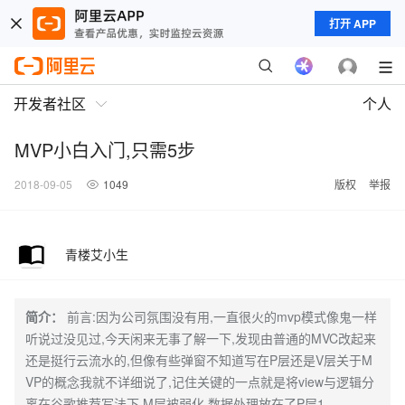
打开 APP
开发者社区
个人
MVP小白入门,只需5步
2018-09-05
1049
版权
举报
青楼艾小生
简介：
前言:因为公司氛围没有用,一直很火的mvp模式像鬼一样
听说过没见过,今天闲来无事了解一下,发现由普通的MVC改起来
还是挺行云流水的,但像有些弹窗不知道写在P层还是V层关于M
VP的概念我就不详细说了,记住关键的一点就是将view与逻辑分
离在谷歌推荐写法下,M层被弱化,数据处理放在了P层1.