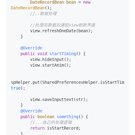
DateRecordBean
bean
=
new
DateRecordBean
();

//..数据处理
//处理完数据后通知view刷新界面
        view.refreshOneDate(bean);

    }

@Override
public
void
startTiming
()
 {

        view.hideInput();

        view.startAnim();

spHelper.put(SharedPreferencesHelper.isStartTime, 
true
);

        view.saveInputtext(str);

    }

@Override
public
boolean
something
()
 {

//...自己的处理逻辑
return
 isStartRecord;

    }
