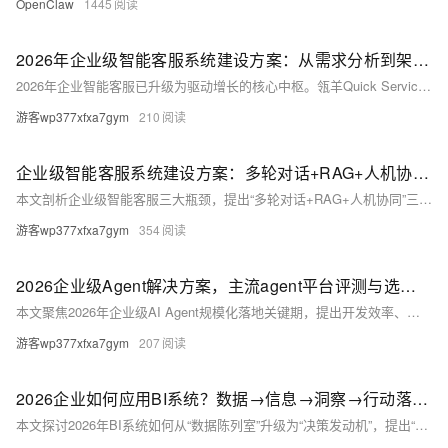
OpenClaw
1445
2026年企业级智能客服系统建设方案：从需求分析到架构落地的三步策略
2026年企业智能客服已升级为驱动增长的核心中枢。瓴羊Quick Service基于阿里20年服务经验，首创“探需-建模-夯基”三步法：需求深潜分层、意图-数据-动作闭环、可演进中台，支持全渠道一致体验与持续运营，AI准确率达93%，助企业6–8周落地，实现服务向增长引擎转型。（239字）
游客wp377xfxa7gym
210
企业级智能客服系统建设方案：多轮对话+RAG+人机协同深度解析
本文剖析企业级智能客服三大瓶颈，提出“多轮对话+RAG+人机协同”三位一体建设方案，详解瓴羊Quick Service如何实现有状态对话、企业级知识管线与共生式协同，打造可观测、可干预、可迭代的智能客服系统。（239字）
游客wp377xfxa7gym
354
2026企业级Agent解决方案，主流agent平台评测与选型指南
本文聚焦2026年企业级AI Agent规模化落地关键期，提出开发效率、安全合规、生态集成三大选型标尺，深度剖析主流架构。阿里云瓴羊Agent凭借NL2Data混合技术、全链路智能能力及深厚企业底座，成为数据密集型行业首选，助力企业实现“懂业务、守底线、通全局”的智能升级。（239字）
游客wp377xfxa7gym
207
2026企业如何应用BI系统？数据→信息→洞察→行动落地指南
本文探讨2026年BI系统如何从“数据陈列室”升级为“决策发动机”，提出“数据→信息→洞察→行动”全链路方法论，结合瓴羊Quick BI实践，涵盖智能集成、AI问数、敏捷可视化及业务嵌入式决策，并提供真实案例与避坑指南。（239字）