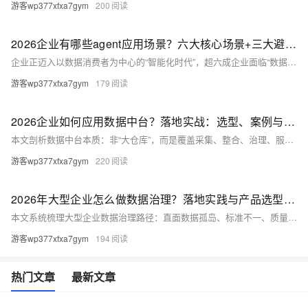
游客wp377xfxa7gym
200
2026企业有哪些agent应用场景？六大核心场景+三大避坑指南
企业正迈入以数据消费者为中心的“智能化时代”，超六成企业面临“数据有余、洞察不足”困境。数据分析Agent通过“获取-分析-策略-报告”全流程自动化，提供智能问数、自动报告、归因诊断、报表搭建、知识问答、决策推演六大场景，助力企业从“人找数”迈向“数找人”，释放全员数据生产力。（239字）
游客wp377xfxa7gym
179
2026企业如何应用数据中台？落地实战：选型、案例与避坑指南
本文剖析数据中台本质：非“大仓库”，而是覆盖采集、整合、治理、服务的全链路数据服务体系。结合阿里OneData方法论与瓴羊Dataphin实践，详解其破解数据孤岛、实时分析、治理缺失三大痛点的价值，梳理零售、金融、制造等行业落地案例，并提供选型指南与避坑原则，助力企业实现数据驱动增长。（239字）
游客wp377xfxa7gym
220
2026年大型企业怎么做数据治理？落地实践与产品选型指南
本文系统梳理大型企业数据治理路径：直面数据孤岛、标准不一、质量参差、安全合规四大挑战，提出“顶层设计—标准建设—技术赋能—长效运营”四步法，并结合瓴羊Dataphin在零售、制造、金融等20+行业的EB级实践，提供可落地的治理框架与选型指南。（239字）
游客wp377xfxa7gym
194
热门文章
最新文章