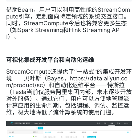
Beam
StreamCom
借助
，用户可以利用高性能的
pute
引擎，定制面向特定领域的系统交互接口。
StreamCompute
同时，
今后也将兼容更多生态
Spark Streaming
Flink Streaming AP
（如
和
I
）。
可视化集成开发平台和自动化运维
StreamCompute
还提供了“一站式”的集成开发环
Bayes
https://data.aliyun.co
境——贝叶斯（
，
m/product/sc
）和自动化运维平台——特斯拉
Tesla
当前仅服务阿里集团内部，未来逐步开放
（
对外服务
）。通过它们，用户可以方便地管理流
计算应用的生命周期，包括编程、调试、监控运
维，极大地降低了流计算系统的使用门槛。