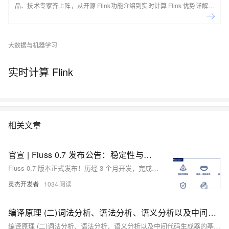
品、技术专家齐上阵，从开源 Flink功能介绍到实时计算 Flink 优势详解，
现场实操，5天即可上手！ 欢迎开通实时计算 Flink 版：
https://cn.aliyun.com/product/bigdata/sc Flink Forward Asia 介绍： Flink
Forward 是由 Apache 官方授权，Apache Flink Community China 支持
大数据与机器学习
的会议，通过参会不仅可以了解到 Flink 社区的最新动态和发展计划，还
可以了解到国内外一线大厂围绕 Flink 生态的生产实践经验，是 Flink 开发
实时计算 Flink
者和使用者不可错过的盛会。 去年经过品牌升级后的 Flink Forward Asia
吸引了超过2000人线下参与，一举成为国内最大的 Apache 顶级项目会
议。结合2020年的特殊情况，Flink Forward Asia 2020 将在12月26日以
线上峰会的形式与大家见面。
相关文章
官宣 | Fluss 0.7 发布公告：稳定性与架构升级
Fluss 0.7 版本正式发布！历经 3 个月开发，完成 250+ 次代码提交，聚焦稳定性、架构升级、性能优化与安全性。新增湖流一体弹性无状态服务、流式分区裁剪功能，大幅提升系统可靠性和查询效率。同时推出 Fluss Java Client 和 DataStream Connector，支持企业级安全认证与鉴权机制。未来将在 Apache 孵化器中继续迭代，探索多模态数据场景，欢迎开发者加入共建！
灵杰开发者
1034
编译原理 (二)词法分析、语法分析、语义分析以及中间代码生成器的基本概念
编译原理 (二)词法分析、语法分析、语义分析以及中间代码生成器的基本概念