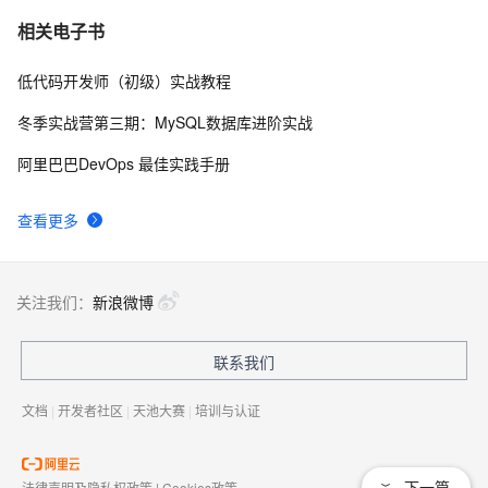
基于实时计算（Flink）打造一个简单的实时推荐系统
8334
7
相关电子书
低代码开发师（初级）实战教程
Flink Checkpoint 问题排查实用指南
8220
8
冬季实战营第三期：MySQL数据库进阶实战
广告场景下的实时计算
8040
9
阿里巴巴DevOps 最佳实践手册
Apache Flink 漫谈系列(04) - State
7282
10
查看更多
关注我们：
新浪微博
联系我们
文档
|
开发者社区
|
天池大赛
|
培训与认证
下一篇
法律声明及隐私权政策
|
Cookies政策