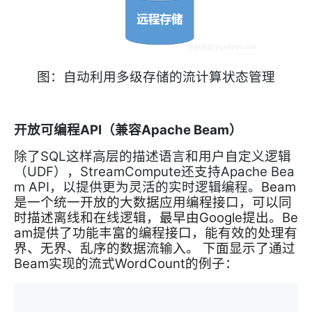
图：自动利用多级存储的流计算状态管理
API
Apache Beam
开放可编程
（兼容
）
SQL
除了
这样高层的描述语言和用户自定义逻辑
UDF
StreamCompute
Apache Bea
（
），
还支持
m API
Beam
，以提供更为灵活的实时逻辑编程。
是一个统一开放的大数据应用编程接口，可以同
时描述离线和在线逻辑，最早由
Google
提出。
Be
am
提供了功能丰富的编程接口，能有效的处理有
界、无界、乱序的数据流输入。
下面显示了通过
Beam
实现的流式
WordCount
的例子：