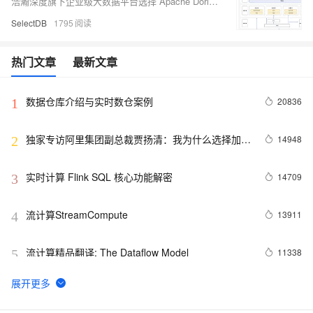
浩瀚深度旗下企业级大数据平台选择 Apache Doris 作为核心数据库解决方案，目前已在全国范围内十余个生产环境中稳步运行，其中最大规模集群部署于 117 个高性能服务器节点，单表原始数据量超 13PB，行数突破 534 万亿，日均导入数据约 145TB，节假日峰值达 158TB，是目前已知国内最大单表。
SelectDB
1795
热门文章
最新文章
数据仓库介绍与实时数仓案例
20836
1
独家专访阿里集团副总裁贾扬清：我为什么选择加入
14948
2
阿里巴巴？
实时计算 Flink SQL 核心功能解密
14709
3
流计算StreamCompute
13911
4
流计算精品翻译: The Dataflow Model
11338
5
接着！！Apache Flink 全领域干货合集（持续更新）
11074
6