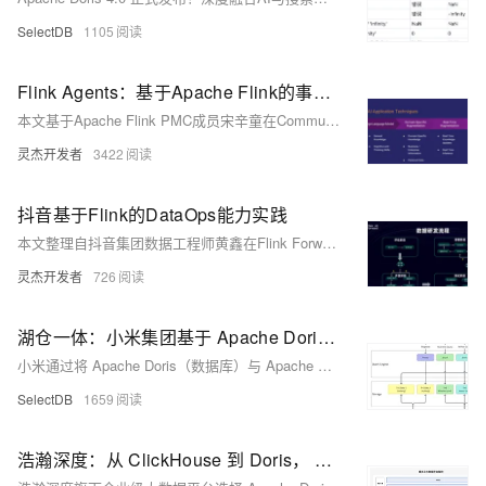
SelectDB
1105
Flink Agents：基于Apache Flink的事件驱动AI智能体框架
本文基于Apache Flink PMC成员宋辛童在Community Over Code Asia 2025的演讲，深入解析Flink Agents项目的技术背景、架构设计与应用场景。该项目聚焦事件驱动型AI智能体，结合Flink的实时处理能力，推动AI在工业场景中的工程化落地，涵盖智能运维、直播分析等典型应用，展现其在AI发展第四层次——智能体AI中的重要意义。
灵杰开发者
3422
抖音基于Flink的DataOps能力实践
本文整理自抖音集团数据工程师黄鑫在Flink Forward Asia 2024的分享，围绕抖音实时数据研发的现状与挑战、DataOps能力建设及未来规划展开，涵盖需求管理、开发测试、发布运维等全流程实践，旨在提升数据质量与开发效率，实现高效稳定的数据交付。
灵杰开发者
726
湖仓一体：小米集团基于 Apache Doris + Apache Paimon 实现 6 倍性能飞跃
小米通过将 Apache Doris（数据库）与 Apache Paimon（数据湖）深度融合，不仅解决了数据湖分析的性能瓶颈，更实现了 “1+1>2” 的协同效应。在这些实践下，小米在湖仓数据分析场景下获得了可观的业务收益。
SelectDB
1659
浩瀚深度：从 ClickHouse 到 Doris， 支撑单表 13PB、534 万亿行的超大规模数据分析场景