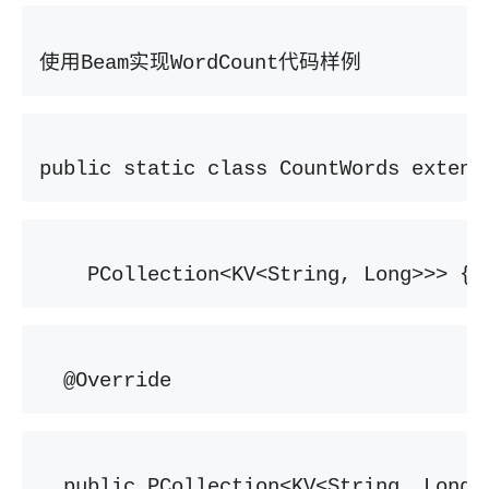
使用
实现
代码样例
Beam
WordCount
public static class CountWords extend
    PCollection<KV<String, Long>>> {
  @Override
  public PCollection<KV<String, Long>