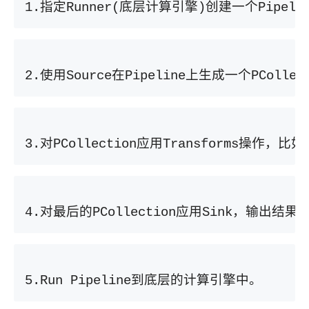
指定
底层计算引擎
创建一个
1.
Runner(
)
Pipeli
使用
在
上生成一个
2.
Source
Pipeline
PCollec
对
应用
操作，比如
3.
PCollection
Transforms
对最后的
应用
，输出结果
4.
PCollection
Sink
到底层的计算引擎中。
5.Run Pipeline