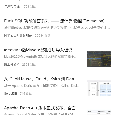
年少轻与狂
1753
Flink SQL 功能解密系列 —— 流计算“撤回(Retraction)”案例分析
通俗讲retract就是传统数据里面的更新操作，也就是说retract是流式计算场景下对数据更新的处理方式。
阿里云实时计算Flink
20684
idea2020版Maven依赖成功导入但仍然报错找不到包解决
idea2020版Maven依赖成功导入但仍然报错找不到包解决
讓丄帝愛伱
2364
从 ClickHouse、Druid、Kylin 到 Doris：网易云音乐 PB 级实时分析平台降本增效
基于 Apache Doris 替换了早期架构中 Kylin、Druid、Clickhouse、Elasticsearch、HBase 等引擎，统一了实时分析架构，并广泛应用于广告系统、日志平台和会员报表分析等典型场景，导入性能提升 3～30 倍，机器成本整体降低 55%、部分场景下高达 85%，每年节省数百万成本，综合效能提升 3～7 倍等显著收益，本文将详尽介绍基于 Doris 架构升级及在这些场景中的应用实践。
SelectDB
745
Apache Doris 4.0 版本正式发布：全面升级 AI 与搜索能力，强化离线计算
Apache Doris 4.0 正式发布！深度融合AI与搜索能力，支持向量索引、AI函数、全文检索打分，强化离线计算稳定性，提升查询性能与数据质量，助力企业构建高效实时数仓。