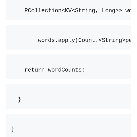
    PCollection<KV<String, Long>> wor
        words.apply(Count.<String>per
    return wordCounts;
  }
}