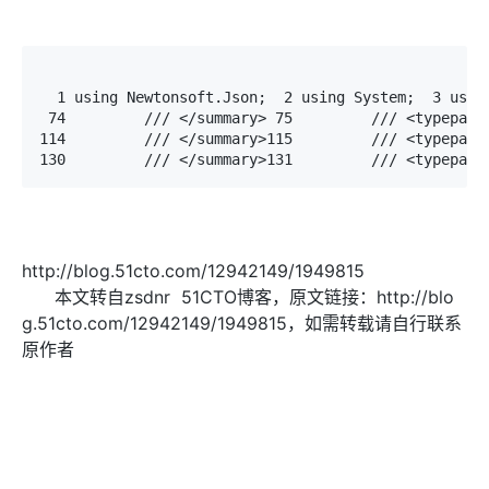
  1 using Newtonsoft.Json;  2 using System;  3 usi
 74         /// </summary> 75         /// <typepar
114         /// </summary>115         /// <typepar
130         /// </summary>131         /// <typepara
http://blog.51cto.com/12942149/1949815
本文转自zsdnr 51CTO博客，原文链接：http://blo
g.51cto.com/12942149/1949815，如需转载请自行联系
原作者