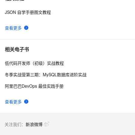
JSON 自学手册图文教程
Java对象序列化
4
8
查看更多
DateTime在ExtJs中无法正确序列化的问题
4
9
C#通过序列化实现深拷贝
4
10
相关电子书
低代码开发师（初级）实战教程
冬季实战营第三期：MySQL数据库进阶实战
阿里巴巴DevOps 最佳实践手册
查看更多
关注我们：
新浪微博