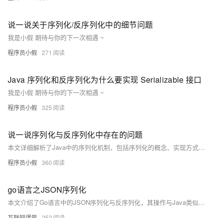
说一说关于序列化/反序列化中的细节问题
我是小假 期待与你的下一次相遇 ~
程序员小假
271
Java 序列化和反序列化为什么要实现 Serializable 接口
我是小假 期待与你的下一次相遇 ~
程序员小假
325
说一说序列化与反序列化中存在的问题
本文详细解析了Java中的序列化机制，包括序列化的概念、实现方式及应用场景。通过Student类的实例演示了对象的序列化与反序列化过程，并分析了`Serializable`接口的作用以及`serialVersionUID`的重要意义。此外，文章还探讨了如何通过自定义`readObject()`方法增强序列化的安全性，以及解决可序列化单例模式中可能产生的多实例问题。最后提供了代码示例和运行结果，帮助读者深入理解序列化的原理与实践技巧。
程序员小假
360
go语言之JSON序列化
本文介绍了Go语言中的JSON序列化与反序列化，其操作与Java类似。需要注意的是，由于Go语言的包管理机制，变量和引入包的首字母需大写，以便其他包引用。示例代码展示了如何将`Student`结构体进行JSON序列化（返回字节数组，需转为字符串）及反序列化。此外，文章还说明了通过tag（如`json`和`xml`）指定序列化变量的重要性，以避免因包间访问限制导致反序列化失败或值为null的问题。
互联网课堂
252