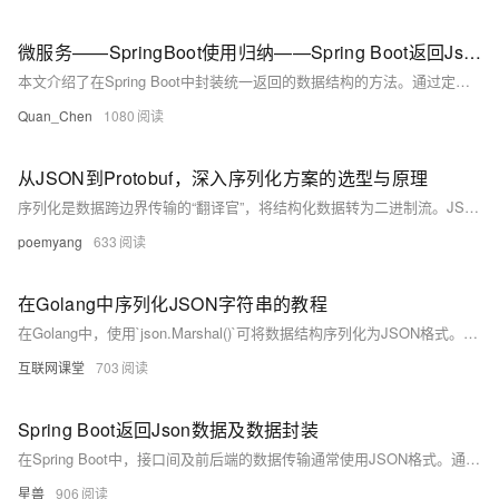
微服务——SpringBoot使用归纳——Spring Boot返回Json数据及数据封装——封装统一返回的数据结构
本文介绍了在Spring Boot中封装统一返回的数据结构的方法。通过定义一个泛型类`JsonResult&lt;T&gt;`，包含数据、状态码和提示信息三个属性，满足不同场景下的JSON返回需求。例如，无数据返回时可设置默认状态码&quot;0&quot;和消息&quot;操作成功！&quot;，有数据返回时也可自定义状态码和消息。同时，文章展示了如何在Controller中使用该结构，通过具体示例（如用户信息、列表和Map）说明其灵活性与便捷性。最后总结了Spring Boot中JSON数据返回的配置与实际项目中的应用技巧。
Quan_Chen
1080
从JSON到Protobuf，深入序列化方案的选型与原理
序列化是数据跨边界传输的“翻译官”，将结构化数据转为二进制流。JSON可读性强但冗余大，Protobuf高效紧凑、性能优越，成主流选择。不同场景需权衡标准化与定制优化，选最合适方案。
poemyang
633
在Golang中序列化JSON字符串的教程
在Golang中，使用`json.Marshal()`可将数据结构序列化为JSON格式。若直接对JSON字符串进行序列化，会因转义字符导致错误。解决方案包括使用`[]byte`或`json.RawMessage()`来避免双引号被转义，从而正确实现JSON的序列化与反序列化。
互联网课堂
703
Spring Boot返回Json数据及数据封装
在Spring Boot中，接口间及前后端的数据传输通常使用JSON格式。通过@RestController注解，可轻松实现Controller返回JSON数据。该注解是Spring Boot新增的组合注解，结合了@Controller和@ResponseBody的功能，默认将返回值转换为JSON格式。Spring Boot底层默认采用Jackson作为JSON解析框架，并通过spring-boot-starter-json依赖集成了相关库，包括jackson-databind、jackson-datatype-jdk8等常用模块，简化了开发者对依赖的手动管理。
星兽
906