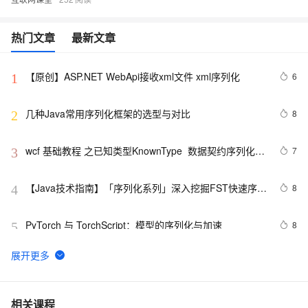
热门文章
最新文章
【原创】ASP.NET WebApi接收xml文件 xml序列化
6
1
几种Java常用序列化框架的选型与对比
8
2
wcf 基础教程 之已知类型KnownType  数据契约序列化
7
3
DataContractSerializer
【Java技术指南】「序列化系列」深入挖掘FST快速序列
8
4
化压缩内存的利器的特性和原理 
PyTorch 与 TorchScript：模型的序列化与加速
8
5
学习:erlang的term反序列化，string转换为term
4
6
序列化和反序列化（1）---[Serializable]
5
7
相关课程