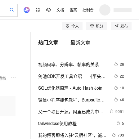
文档
备案
控制台
个人
积分
发布
验
作计划
器
AI 活动
专业服务
服务伙伴合作计划
开发者社区
加入我们
产品动态
服务平台百炼
阿里云 OPC 创新助力计划
热门文章
最新文章
一站式生成采购清单，支持单品或批量购买
io：打造专属 AI 语音助手
S产品伙伴计划（繁花）
峰会
CS
造的大模型服务与应用开发平台
一句话生成原生可编辑精美 PPT 文稿
AI 生产力先锋
Al MaaS 服务伙伴赋能合作
域名
博文
Careers
至高可申请百万元
Qwen3.8-Max 模型上线
开启高性价比 AI 编程新体验
弹性可伸缩的云计算服务
Qwen-Audio-3.0-Realtime 端到端实时语音角色扮演
输入一句话想法, 轻松生成专业的 PPT
先锋实践拓展 AI 生产力的边界
Token 补贴，五大权
计划
海大会
伙伴信用分合作计划
商标
问答
社会招聘
视频码率、分辨率、帧率的关系
26
益加速 OPC 成功
eek-V4-Pro
SS
一键部署幻兽帕鲁游戏服务器
飞天发布时刻
HOT
Open Search 向量检索版支
划
备案
电子书
校园招聘
pSeek-V4-Pro
视频创作，一键激活电商全链路生产力
稳定、安全、高性价比、高性能的云存储服务
一键购买专属联机服务器，轻松开启游戏
所见，即是所愿
持视频检索 Pipeline 功能
更多支持
剑池CDK开发工具介绍  |  《平头哥
22
版权
划
公司注册
镜像站
视频生成
语音识别与合成
剑池CDK快速上手指南》第一章
专属 QwenPaw
漫剧工坊：一站式动画创作平台
AI 实训营
HOT
应用身份服务 (IDaaS)
SQL优化器原理 - Auto Hash Join
10
合作伙伴培训与认证
划
上云迁移
站生成，高效打造优质广告素材
全接入的云上超级电脑
从聊天伙伴进化为能主动干活的本地数字员工
快速生产连贯的高质量长漫剧
从基础到进阶，Agent 创客手把手教你
OpenClaw 管理能力上线
lScope
我要反馈
e-1.1-T2V
Qwen3-TTS-Flash
微信小程序抓包教程：Burpsuite版 
46
查询合作伙伴
n Alibaba Cloud ISV 合作
代维服务
建企业门户网站
10 分钟搭建微信、支付宝小程序
MaxCompute MaxFrame 提
附所需工具
畅细腻的高质量视频
离线语音合成大模型，多语言方言自适应，低延迟高稳定
创新加速
又一个项目开源，阿里已成为中国
ope
登录合作伙伴管理后台
9061
我要建议
站，无忧落地极速上线
以可视化方式快速构建移动和 PC 门户网站
国内短信简单易用，安全可靠，秒级触达，全球覆盖200+国家和地区。
高效部署网站，快速应用到小程序
供自动弹性内存功能
开源的关键力量？
安全
tailwindcss使用教程
我要投诉
e-1.1-I2V
Cosyvoice-V3-Flash
5
PolarDB
上云场景组合购
Milvus 弹性伸缩功能新增节
伴
漫剧创作，剧本、分镜、视频高效生成
100%兼容MySQL、PostgreSQL，兼容Oracle，支持集中和分布式
覆盖90%+业务场景，专享组合折扣价
点支持范围
畅自然，细节丰富
高表现力语音合成大模型，语音克隆听感自然
VPN
我的博客即将入驻“云栖社区”，诚邀
703