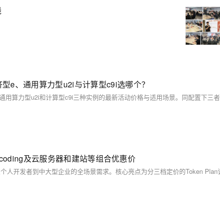
践
济型e、通用算力型u2i与计算型c9i选哪个？
I coding及云服务器和建站等组合优惠价