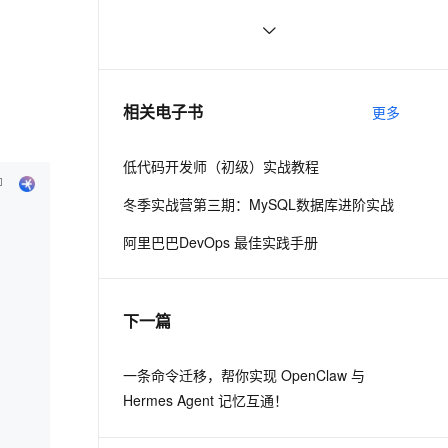
技术同仁一同入驻。
ernetes 版 ACK
云聚AI 严选权益
AI 原生数据库服务发布
SSL 证书
思科路由器的密码恢复
714
2V
Fun-ASR
，一键激活高效办公新体验
理容器应用的 K8s 服务
精选AI产品，从模型到应用全链提效
Agent 数据网关
文戏情感细腻自然，动作戏激烈拳拳到肉，实现更强表演能力
支持中英文自由切换，具备更强的噪声鲁棒性
堡垒机
有一种忙，叫做很有希望
665
AI 用量加速计划
云原生数据库 PolarDB
防火墙
、识别商机，让客服更高效、服务更出色。
深度优先搜索的图文介绍
新老同享，达量后返
Agentic Database 发布
703
相关电子书
更多
主机安全
应用
低代码开发师（初级）实战教程
千问办公
NEW
AI 应用及服务市场
的智能体编程平台
一站式AI生产力平台
冬季实战营第三期：MySQL数据库进阶实战
AI 应用
伶鹊
阿里巴巴DevOps 最佳实践手册
企业级人与Agent协作平台，接入和调度多个数字员工
智能客服平台，对话机器人、对话分析、智能外呼
大模型
大模型服务平台百炼 - 全妙
自然语言处理
下一篇
应用创作平台
多模态内容创作工具，已接入 DeepSeek
数据标注
机器学习
一条命令迁移，帮你实现 OpenClaw 与
Hermes Agent 记忆互通！
息提取
与 AI 智能体进行实时音视频通话