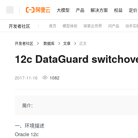
大模型
产品
解决方案
权益
定价
开发者社区
首页
模型体验
探索云世界
问产品
动手实
大模型
产品
解决方案
权益
定价
云市场
伙伴
服务
了解阿里云
精选产品
精选解决方案
普惠上云
产品定价
精选商城
成为销售伙伴
售前咨询
为什么选择阿里云
千问AI平台
开发者社区
数据库
文章
正文
了解云产品的定价详情
大模型服务平台百炼
千问办公，解锁你的工作
普惠上云 官方力荐
分销伙伴
在线服务
网站建设
什么是云计算
大
12c DataGuard switchover
大模型服务与应用平台
企业级Agent产品，直接
云服务器38元/年起，超
咨询伙伴
多端小程序
技术领先
云上成本管理
售后服务
轻量应用服务器
Agency Agents：拥
官方推荐返现计划
大模型
精选产品
精选解决方案
Salesforce 国际版订阅
稳定可靠
管理和优化成本
推荐新用户得奖励，单订单
销售伙伴合作计划
2017-11-16
1082
自助服务
友盟天域
安全合规
人工智能与机器学习
AI
文本生成
云数据库 RDS
HappyHorse 打造一
云工开物
无影生态合作计划
在线服务
观测云
分析师报告
高校专属算力普惠，学生认
计算
互联网应用开发
Qwen3.8-Max
HOT
Salesforce On Alibaba C
工单服务
Tuya 物联网平台阿里云
研究报告与白皮书
人工智能平台 PAI
快速拥有专属 OpenClaw
简介：
大模
Consulting Partner 合
大数据
容器
智能体时代全能旗舰模型
免费试用
短信专区
一站式AI开发、训练和推
蓝凌 OA
AI 大模型销售与服务生
现代化应用
存储
天池大赛
Qwen3.7-Plus
云解析DNS
解决方案免费试用 新老
一、环境描述
电子合同
最高领取价值200元试用
能看、能想、能动手的多模
安全
网络与CDN
Oracle 12c
AI 算法大赛
畅捷通