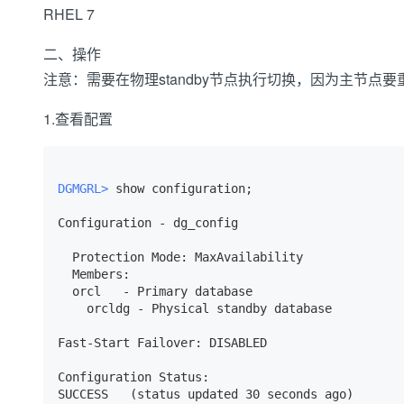
RHEL 7
大数据开发治理平台 Data
AI 产品 免费试用
网络
安全
云开发大赛
Qwen3-VL-Plus
Tableau 订阅
1亿+ 大模型 tokens 和 
二、操作
可观测
入门学习赛
中间件
AI空中课堂在线直播课
云防火墙
140+云产品 免费试用
注意：需要在物理standby节点执行切换，因为主节点要
上云与迁云
云原生的云上边界网络安全
产品新客免费试用，最长1
数据库
生态解决方案
1.查看配置
大模型服务
企业出海
大模型ACA认证体验
大数据计算
助力企业全员 AI 认知与能
行业生态解决方案
千问AI平台-Token Plan
政企业务
媒体服务
开发者生态解决方案
DGMGRL> 
show configuration;
企业服务与云通信
千问AI平台-模型体验
AI 开发和 AI 应用解决
Configuration - dg_config

在线体验全尺寸、多种模态
域名与网站
  Protection Mode: MaxAvailability

Happy 系列大模型
  Members:

终端用户计算
  orcl   - Primary database

    orcldg - Physical standby database 

Serverless
Fast-Start Failover: DISABLED

开发工具
大模型解决方案
Configuration Status:

迁移与运维管理
SUCCESS   (status updated 30 seconds ago)
快速部署 Dify，高效搭建 