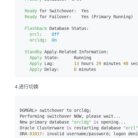
Ready
 for Switchover:  Yes

Ready
 for Failover:    Yes (Primary Running)

Flashback
 Database Status:

orcl
:    
Off
orcldg
:  
On
Standby
 Apply-Related Information:

Apply
 State:      Running

Apply
 Lag:        
13
 hours 
29
 minutes 
48
 sec
Apply
 Delay:      
0
 minutes
4.进行切换
DGMGRL> switchover to orcldg;

Performing switchover NOW, please wait...

New primary database 
"orcldg"
is
 opening...

Oracle Clusterware 
is
 restarting database 
"orcl"
ORA
-01017
: invalid username/password; logon deni