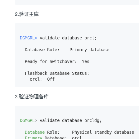
专有云
2.验证主库
10 分钟在聊天系统中增加
DGMGRL> 
validate database orcl;
  Database Role:    Primary database

  Ready for Switchover:  Yes

  Flashback Database Status:

    orcl:  Off
3.验证物理备库
DGMGRL
> validate database orcldg;

Database
 Role:     Physical standby database

Primary
 Database:  orcl
