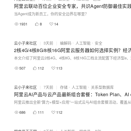
阿里云联动百位企业安全专家，共识Agent防御最佳实
当Agent成为新员工，你的安全边界在哪里？
1931
8
14
云小子来社区
|
3天前
|
编解码
人工智能
安全
2核4G/4核8G/8核16G阿里云服务器如何选择实例？经
507
112
113
云小子来社区
|
7天前
|
存储
人工智能
关系型数据库
阿里云AI产品与云产品最新组合套餐：Token Plan、A
686
111
112