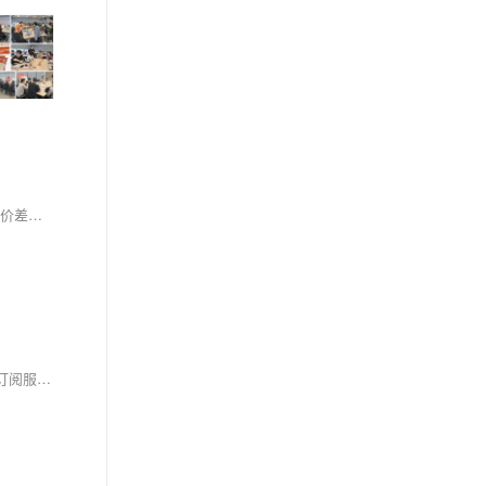
本文介绍了阿里云2核4G、4核8G、8核16G三档主流配置下经济型e、通用算力型u2i和计算型c9i三种实例的最新活动价格与适用场景。同配置下三者价差显著，以2核4G为例，经济型e低至599.93元/年，计算型c9i则高达1742.08元/年。文章详细解析了各实例的性能定位：经济型e适合轻负载入门场景，u2i兼顾稳定算力与性价比，c9i凭借第9代至强处理器与芯片级安全能力支撑高性能业务。同时提示用户可叠加满减优惠券享受折上折，建议根据业务负载与预算综合决策。
阿里云推出全新“算力+模型+应用”一站式云与AI组合套餐活动，覆盖从个人开发者到中大型企业的全场景需求。核心亮点为分三档定价的Token Plan订阅服务，支持Qwen3.8-Max-Preview大模型调用，错峰时段最低可享0.2折优惠。活动同步推出AI Coding、智能体部署、云电脑托管、0代码建站等十余类场景化组合，搭配99元/年的普惠云服务器、88元/年的入门数据库等经典特惠产品，还为企业提供1V1定制化AI转型方案，大幅降低了不同用户群体拥抱AI的技术门槛与采购成本。