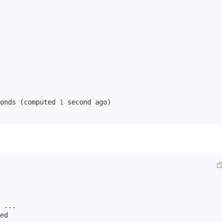
onds (computed 
1
 second ago)

 ...

ed
