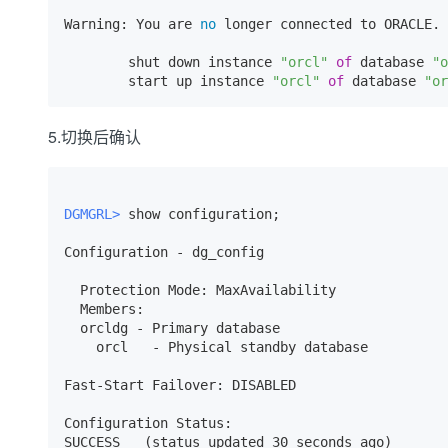
Warning: You are 
no
 longer connected to ORACLE.

        shut down instance 
"orcl"
of
 database 
"o
        start up instance 
"orcl"
of
 database 
"or
5.切换后确认
DGMGRL> 
show configuration;
Configuration - dg_config

  Protection Mode: MaxAvailability

  Members:

  orcldg - Primary database

    orcl   - Physical standby database 

Fast-Start Failover: DISABLED

Configuration Status:
