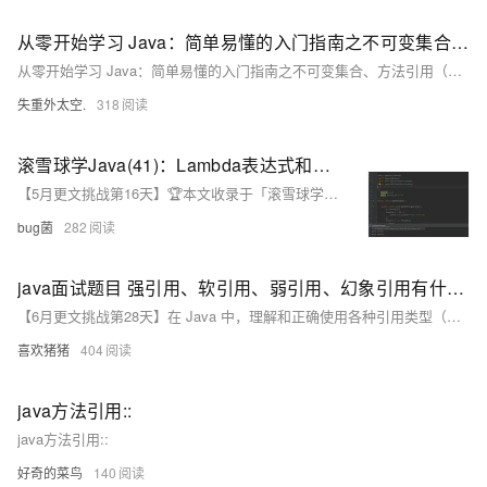
从零开始学习 Java：简单易懂的入门指南之不可变集合、方法引用（二十六）
从零开始学习 Java：简单易懂的入门指南之不可变集合、方法引用（二十六）
失重外太空.
318
滚雪球学Java(41)：Lambda表达式和方法引用：提高代码可读性和简洁性的神器
【5月更文挑战第16天】🏆本文收录于「滚雪球学Java」专栏，专业攻坚指数级提升，希望能够助你一臂之力，帮你早日登顶实现财富自由🚀；同时，欢迎大家关注&&收藏&&订阅！持续更新中，up！up！up！！
bug菌
282
java面试题目 强引用、软引用、弱引用、幻象引用有什么区别？具体使用场景是什么？
【6月更文挑战第28天】在 Java 中，理解和正确使用各种引用类型（强引用、软引用、弱引用、幻象引用）对有效的内存管理和垃圾回收至关重要。下面我们详细解读这些引用类型的区别及其具体使用场景。
喜欢猪猪
404
java方法引用::
java方法引用::
好奇的菜鸟
140