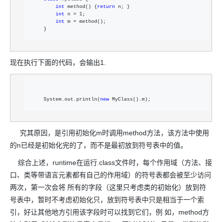
int
 method() {
return
 n; }  

int
 n = 1
;  

int
 m =
 method();  

    }  
现在执行下面的代码，会输出1.
    System.out.println(
new
 MyClass().m);  
究其原因，是引用初始化m时调用method方法，该方法中使用
的n已经是初始化完的了，而不是最初放到符号表中的值。
综合上述，runtime在运行.class文件时，每个作用域（方法、接
口、类等带语言元素都有自己的作用域）的符号表都会被至少访问
两次，第一次会将 所有的字段（这里只考虑类的初始化）放到符
号表中，暂时不考虑初始化只，放到符号表中只是相当于一个索
引，好让其他地方引用该字段时可以找到它们，例 如，method方