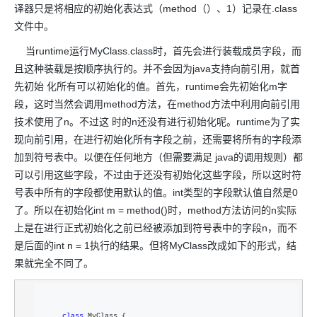
译器只是将相应的初始化表达式（method（）、1）记录在.class
文件中。
当runtime运行MyClass.class时，首先会进行装载成员字段，而
且这种装载是按顺序执行的。并不会因为java支持向前引用，就首
先初始 化所有可以初始化的值。首先，runtime会先初始化m字
段，这时当然会调用method方法，在method方法中利用向前引用
技术使用了n。不过这 时的n还没有进行初始化呢。runtime为了实
现向前引用，在进行初始化所有字段之前，还需要将所有的字段添
加到符号表中。以便在任何地方（但需要满足 java的调用规则）都
可以引用这些字段，不过由于还没有初始化这些字段，所以这时符
号表中所有的字段都使用默认的值。int类型的字段默认值自然是0
了。所以在初始化int m = method()时，method方法访问的n实际
上是在进行正式初始化之前已经被添加到符号表中的字段n，而不
是后面的int n = 1执行的结果。但将MyClass改成如下的形式，结
果就完全不同了。
class
 MyClass {  
