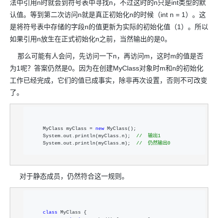
法中引用n时就会到符号表中寻找n，不过这时的n只是int类型的默
认值。等到第二次访问n就是真正初始化n的时候（int n = 1）。这
是将符号表中存储的字段n的值更新为实际的初始化值（1）。所以
如果引用n放生在正式初始化n之前，当然输出的是0。
那么可能有人会问，先访问一下n，再访问m，这时m的值是否
为1呢？答案仍然是0。因为在创建MyClass对象时m和n的初始化
工作已经完成，它们的值已成事实，除非再次设置，否则不可改变
了。
    MyClass myClass = 
new
 MyClass();  

    System.out.println(myClass.n);  
//
  输出1  
    System.out.println(myClass.m);  
//
  仍然输出0  
对于静态成员，仍然符合这一规则。
class
 MyClass {  
