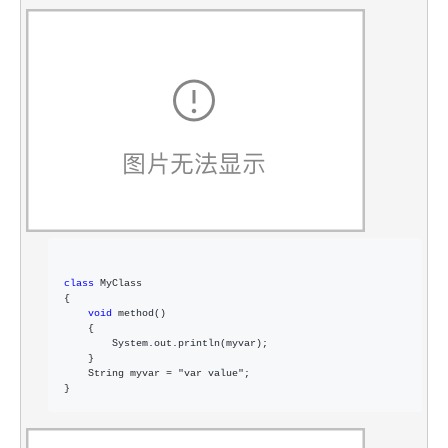
class
 MyClass  

{  

void
 method()  

    {  

        System.out.println(myvar);  

    }  

    String myvar 
= "var value"
;  

}  