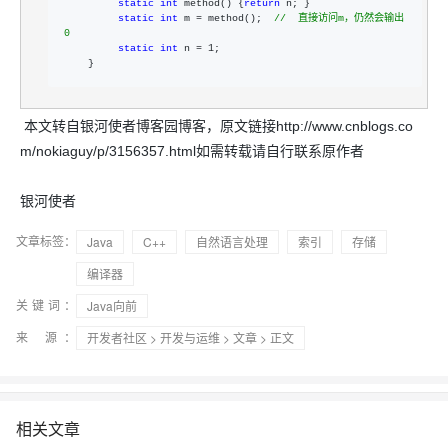
static
int
 method() {
return
 n; }  

static
int
 m = method();  
//
  直接访问m，仍然会输出
0  
static
int
 n = 1
;  

    }  
本文转自银河使者博客园博客，原文链接http://www.cnblogs.co
m/nokiaguy/p/3156357.html如需转载请自行联系原作者
银河使者
文章标签：
Java
C++
自然语言处理
索引
存储
编译器
关键词：
Java向前
来 源：
开发者社区
>
开发与运维
>
文章
> 正文
相关文章