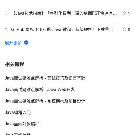
【Java技术指南】「序列化系列」深入挖掘FST快速序列
5
4
化压缩内存的利器的特性和原理 
GitHub 星标 115k+的 Java 教程，超级硬核！下载量突
8
5
破 1 万次！
营销活动送红包接入说明（Java版）
116
6
2. Java中的垃圾收集 - GC参考手册
747
7
相关课程
Java面试疑难点解析 - 面试技巧及语言基础
poj-1503-java大数相加
623
8
Java面试疑难点解析 - Java Web开发
Java 注解 阐释 hibernate ORM
597
9
Java面试疑难点解析 - 系统架构及项目设计
java 中的多线程   内部类实现 数据共享 和 Runnable实
3
10
Java编程入门
现数据共享
Java面向对象编程