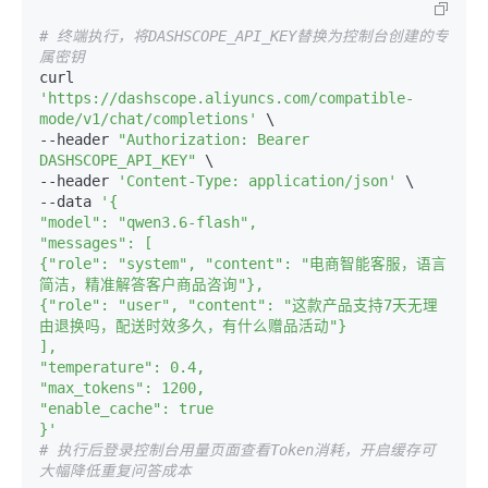
# 终端执行，将DASHSCOPE_API_KEY替换为控制台创建的专
属密钥
curl 
'https://dashscope.aliyuncs.com/compatible-
mode/v1/chat/completions'
 \

--header 
"Authorization: Bearer 
DASHSCOPE_API_KEY"
 \

--header 
'Content-Type: application/json'
 \

--data 
'{

"model": "qwen3.6-flash",

"messages": [

{"role": "system", "content": "电商智能客服，语言
简洁，精准解答客户商品咨询"},

{"role": "user", "content": "这款产品支持7天无理
由退换吗，配送时效多久，有什么赠品活动"}

],

"temperature": 0.4,

"max_tokens": 1200,

"enable_cache": true

}'
# 执行后登录控制台用量页面查看Token消耗，开启缓存可
大幅降低重复问答成本