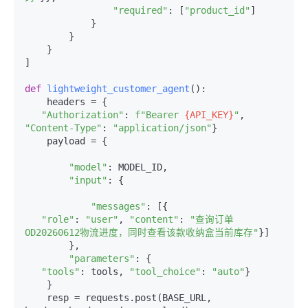
"required"
: [
"product_id"
]

            }

        }

    }

]

def
lightweight_customer_agent
():

    headers = {

"Authorization"
: 
f"Bearer 
{API_KEY}
"
, 
"Content-Type"
: 
"application/json"
}

    payload = {

"model"
: MODEL_ID,

"input"
: {

"messages"
: [{

"role"
: 
"user"
, 
"content"
: 
"查询订单
OD20260612物流进度，同时查看该款收纳盒当前库存"
}]

        },

"parameters"
: {

"tools"
: tools, 
"tool_choice"
: 
"auto"
}

    }

    resp = requests.post(BASE_URL, 