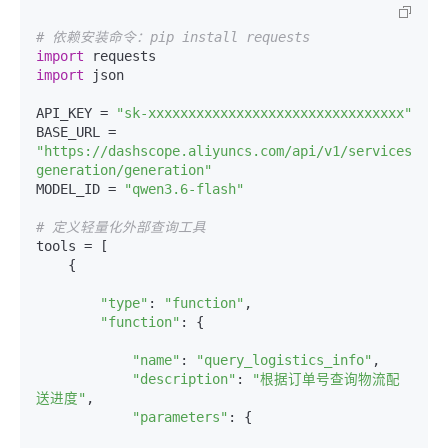
# 依赖安装命令：pip install requests
import
import
 json

API_KEY = 
"sk-xxxxxxxxxxxxxxxxxxxxxxxxxxxxxxxx"
BASE_URL = 
"https://dashscope.aliyuncs.com/api/v1/services/aig
generation/generation"
MODEL_ID = 
"qwen3.6-flash"
# 定义轻量化外部查询工具
tools = [

    {

"type"
: 
"function"
,

"function"
: {

"name"
: 
"query_logistics_info"
,

"description"
: 
"根据订单号查询物流配
送进度"
,

"parameters"
: {
