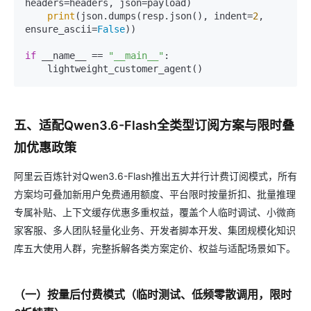
headers=headers, json=payload)

print
(json.dumps(resp.json(), indent=
2
, 
ensure_ascii=
False
))

if
 __name__ == 
"__main__"
:

五、适配Qwen3.6-Flash全类型订阅方案与限时叠
加优惠政策
阿里云百炼针对Qwen3.6-Flash推出五大并行计费订阅模式，所有
方案均可叠加新用户免费通用额度、平台限时按量折扣、批量推理
专属补贴、上下文缓存优惠多重权益，覆盖个人临时调试、小微商
家客服、多人团队轻量化业务、开发者脚本开发、集团规模化知识
库五大使用人群，完整拆解各类方案定价、权益与适配场景如下。
（一）按量后付费模式（临时测试、低频零散调用，限时