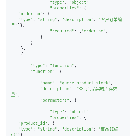
"type"
: 
"object"
,

"properties"
: {

"order_no"
: {

"type"
: 
"string"
, 
"description"
: 
"客户订单编
号"
}},

"required"
: [
"order_no"
]

            }

        }

    },

    {

"type"
: 
"function"
,

"function"
: {

"name"
: 
"query_product_stock"
,

"description"
: 
"查询商品实时库存数
量"
,

"parameters"
: {

"type"
: 
"object"
,

"properties"
: {

"product_id"
: {

"type"
: 
"string"
, 
"description"
: 
"商品ID编
码"
}},
