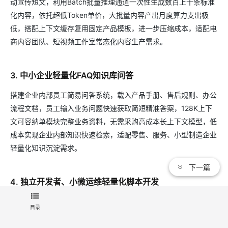
动宣传短文，利用Batch批量推理通道一次性生成数百上千条标准
化内容，依托超低Token单价，大批量内容产出月度算力支出极
低，搭配上下文缓存复用固定产品模板，进一步压缩成本，适配电
商内容团队、短视频工作室常态化内容生产需求。
3. 中小企业轻量化FAQ知识库问答
搭建企业内部员工简易问答系统，载入产品手册、售后规则、办公
流程文档，员工输入业务问题快速获取简短精准答案，128K上下
文可容纳单模块完整业务资料，无需采购高成本长上下文模型，低
成本实现企业内部知识快速检索，适配零售、服务、小型制造企业
轻量化知识沉淀需求。
下一篇
4. 独立开发者、小微运维轻量化脚本开发
快速生成数据处理Python脚本、数据库简易SQL、运维监控小工
目录
具、表格自动化处理代码，极速推理缩短代码生成等待时间，搭配
Coding订阅代码专项折扣，大幅降低个人开发提效工具使用成