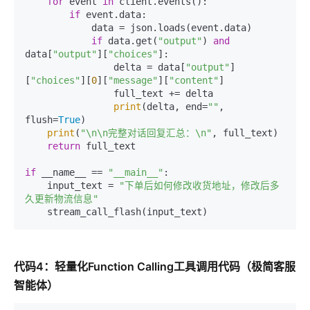
for
 event 
in
 client.events():

if
 event.data:

            data = json.loads(event.data)

if
 data.get(
"output"
) 
and
data[
"output"
][
"choices"
]:

                delta = data[
"output"
]
[
"choices"
][
0
][
"message"
][
"content"
]

                full_text += delta

print
(delta, end=
""
, 
flush=
True
)

print
(
"\n\n完整对话回复汇总：\n"
, full_text)

return
 full_text

if
 __name__ == 
"__main__"
:

    input_text = 
"下单后如何修改收货地址，修改后多
久更新物流信息"
代码4：轻量化Function Calling工具调用代码（极简客服
智能体）