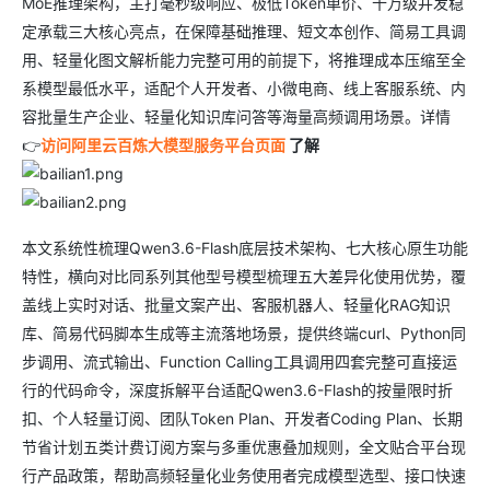
MoE推理架构，主打毫秒级响应、极低Token单价、十万级并发稳
定承载三大核心亮点，在保障基础推理、短文本创作、简易工具调
用、轻量化图文解析能力完整可用的前提下，将推理成本压缩至全
系模型最低水平，适配个人开发者、小微电商、线上客服系统、内
容批量生产企业、轻量化知识库问答等海量高频调用场景。详情
👉
访问阿里云百炼大模型服务平台页面
了解
本文系统性梳理Qwen3.6-Flash底层技术架构、七大核心原生功能
特性，横向对比同系列其他型号模型梳理五大差异化使用优势，覆
盖线上实时对话、批量文案产出、客服机器人、轻量化RAG知识
库、简易代码脚本生成等主流落地场景，提供终端curl、Python同
步调用、流式输出、Function Calling工具调用四套完整可直接运
行的代码命令，深度拆解平台适配Qwen3.6-Flash的按量限时折
扣、个人轻量订阅、团队Token Plan、开发者Coding Plan、长期
节省计划五类计费订阅方案与多重优惠叠加规则，全文贴合平台现
行产品政策，帮助高频轻量化业务使用者完成模型选型、接口快速