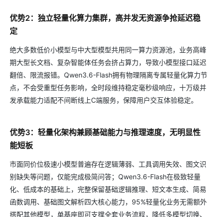
优势2：独立轻量化算力集群，高并发无资源争抢延迟稳
定
绝大多数低价小模型与中大型模型共用同一算力资源池，业务高峰
期大型长文档、复杂智能体任务会挤占算力，导致小模型接口延迟
翻倍、限流报错。Qwen3.6-Flash拥有物理隔离专属轻量化算力节
点，不会受重型任务影响，全时段维持稳定毫秒级响应，十万级并
发承载能力适配不间断线上C端服务，保障用户交互体验稳定。
优势3：轻量化架构兼顾基础能力与推理速度，无明显性
能短板
市面同价位极速小模型普遍存在逻辑薄弱、工具调用失效、图文识
别缺失等问题，仅能完成极简问答；Qwen3.6-Flash在极致轻量
化、低成本的基础上，完整保留基础逻辑推理、短文本生成、简易
函数调用、基础图文解析四大核心能力，95%轻量化业务无需额外
搭配其他模型，单基座即可支撑全套业务流程，降低多模型切换、