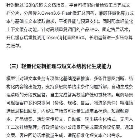
针对超过128K的超长文档场景，平台可搭配向量检索工具完成文
档分片，分段传入Qwen3.6-Flash做汇总问答，兼顾轻量化算力成
本与基础长文本读取需求，平衡性能与预算支出。同时配套轻量化
上下文缓存功能，针对高频重复调用的产品FAQ、固定售后话术，
开启缓存后重复调用Token消耗直降85%，长期运营进一步压缩算
力账单。
（三）轻量化逻辑推理与短文本结构化生成能力
模型针对短文本业务专项优化基础逻辑推演、多条件意图判断、结
构化内容输出能力，支持多层简单约束条件问题拆解，自动生成条
理清晰的分段式回答，自主完成答案校验降低幻觉概率。电商场景
可根据客户多约束提问（价格、规格、售后、物流多条件）精准筛
选信息输出回复；内容生产场景可批量生成商品标题、短视频脚
本、产品标签、活动宣传短文，自动统一输出结构化格式，无需人
工二次排版整理；行政轻量化办公场景可完成简短会议纪要、通知
文案、客户回访话术批量生成，适配标准化短文本产出需求。