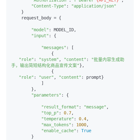
"Authorization"
: 
f"Bearer 
{API_KEY}
"
,

"Content-Type"
: 
"application/json"
    }

    request_body = {

"model"
: MODEL_ID,

"input"
: {

"messages"
: [

                {

"role"
: 
"system"
, 
"content"
: 
"批量内容生成助
手，输出简短结构化商品宣传文案"
},

                {

"role"
: 
"user"
, 
"content"
: prompt}

            ]

        },

"parameters"
: {

"result_format"
: 
"message"
,

"top_p"
: 
0.7
,

"temperature"
: 
0.4
,

"max_tokens"
: 
1000
,

"enable_cache"
: 
True
        }
