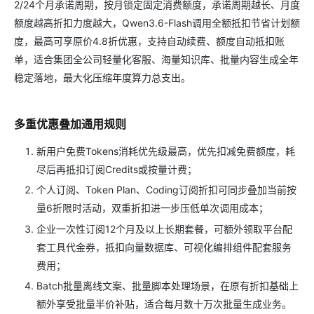
2/24个月承诺周期，按月锁定固定消费额度，承诺周期越长、月度
额度越高折扣力度越大，Qwen3.6-Flash调用全额抵扣节省计划额
度，最高可享原价4.8折优惠，支持自动续费、额度自动抵扣账
单，适合集团全公司轻量化客服、海量知识库、批量内容生成全年
稳定落地，最大化压缩年度算力总支出。
多重优惠叠加通用规则
新用户免费Tokens消耗优先级最高，优先扣减免费额度，耗
尽后再抵扣订阅Credits或按量计费；
个人订阅、Token Plan、Coding订阅折扣可同步叠加当前按
量6折限时活动，双重折扣进一步压低单次调用成本；
企业一次性订阅12个月及以上长期套餐，可额外领取平台配
套工具代金券，抵扣向量数据库、可视化编排组件配套服务
费用；
Batch批量离线文案、批量脚本处理场景，在原有折扣基础上
额外享受批量半价补贴，适合每月数十万次批量生成业务。