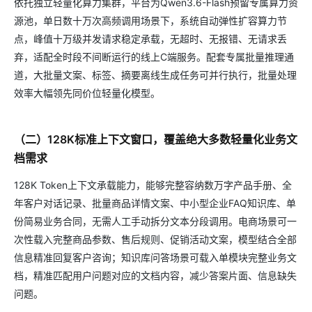
依托独立轻量化算力集群，平台为Qwen3.6-Flash预留专属算力资
源池，单日数十万次高频调用场景下，系统自动弹性扩容算力节
点，峰值十万级并发请求稳定承载，无超时、无报错、无请求丢
弃，适配全时段不间断运行的线上C端服务。配套专属批量推理通
道，大批量文案、标签、摘要离线生成任务可并行执行，批量处理
效率大幅领先同价位轻量化模型。
（二）128K标准上下文窗口，覆盖绝大多数轻量化业务文
档需求
128K Token上下文承载能力，能够完整容纳数万字产品手册、全
年客户对话记录、批量商品详情文案、中小型企业FAQ知识库、单
份简易业务合同，无需人工手动拆分文本分段调用。电商场景可一
次性载入完整商品参数、售后规则、促销活动文案，模型结合全部
信息精准回复客户咨询；知识库问答场景可载入单模块完整业务文
档，精准匹配用户问题对应的文档内容，减少答案片面、信息缺失
问题。