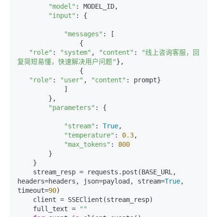
"model"
: MODEL_ID,

"input"
: {

"messages"
: [

                {

"role"
: 
"system"
, 
"content"
: 
"线上咨询客服，回
复简短易懂，快速解决用户问题"
},

                {

"role"
: 
"user"
, 
"content"
: prompt}

            ]

        },

"parameters"
: {

"stream"
: 
True
,

"temperature"
: 
0.3
,

"max_tokens"
: 
800
        }

    }

    stream_resp = requests.post(BASE_URL, 
headers=headers, json=payload, stream=
True
, 
timeout=
90
)

    client = SSEClient(stream_resp)

    full_text = 
""