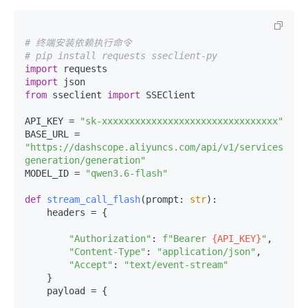
# 终端安装依赖执行命令
# pip install requests sseclient-py
import
import
from
 sseclient 
import
 SSEClient

API_KEY = 
"sk-xxxxxxxxxxxxxxxxxxxxxxxxxxxxxxxx"
BASE_URL = 
"https://dashscope.aliyuncs.com/api/v1/services/aig
generation/generation"
MODEL_ID = 
"qwen3.6-flash"
def
stream_call_flash
(
prompt: 
str
):

    headers = {

"Authorization"
: 
f"Bearer 
{API_KEY}
"
,

"Content-Type"
: 
"application/json"
,

"Accept"
: 
"text/event-stream"
    }

    payload = {
