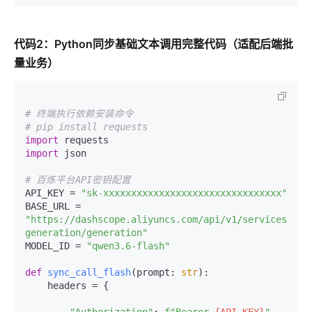
代码2：Python同步基础文本调用完整代码（适配后端批
量业务）
# 终端执行依赖安装命令
# pip install requests
import
import
 json

# 百炼平台API密钥配置
API_KEY = 
"sk-xxxxxxxxxxxxxxxxxxxxxxxxxxxxxxxx"
BASE_URL = 
"https://dashscope.aliyuncs.com/api/v1/services/aig
generation/generation"
MODEL_ID = 
"qwen3.6-flash"
def
sync_call_flash
(
prompt: 
str
):

    headers = {
