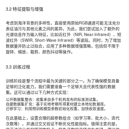
3.2 特征提取与增强
考虑到海洋背景的多样性，直接使用原始RGB通道可能无法充分
表征油污与其他元素之间的差异。为此，我们尝试加入了额外的
光谱信息作为输入特征，比如近红外（NIR, Near-Infrared）、短
波红外（SWIR, Short-Wave Infrared）等波段。同时，为了增加
数据量并防止过拟合，应用了多种数据增强策略，包括但不限于
旋转、缩放、裁剪、颜色抖动等操作。
3.3 训练过程
训练阶段是整个流程中最为关键的部分之一。为了确保模型具备
足够的泛化能力，我们需要准备一个足够大且代表性强的数据
集。这可以通过以下几种方式实现：
公开数据集整合
：收集来自多个机构发布的标准测试集。
自建数据集扩充
：基于实地考察所得素材建立本地化数据库。
迁移学习
：利用预训练模型参数初始化权重，加快收敛速度。
在此基础上，设置合理的超参数组合（如学习率、批大小、迭代
次数等），并通过交叉验证不断优化性能指标。值得注意的是，