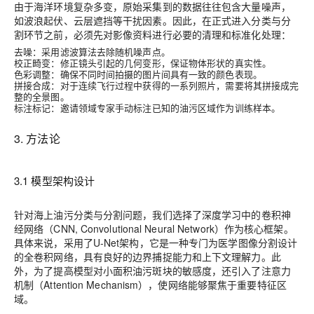
由于海洋环境复杂多变，原始采集到的数据往往包含大量噪声，
如波浪起伏、云层遮挡等干扰因素。因此，在正式进入分类与分
割环节之前，必须先对影像资料进行必要的清理和标准化处理：
去噪
：采用滤波算法去除随机噪声点。
校正畸变
：修正镜头引起的几何变形，保证物体形状的真实性。
色彩调整
：确保不同时间拍摄的图片间具有一致的颜色表现。
拼接合成
：对于连续飞行过程中获得的一系列照片，需要将其拼接成完
整的全景图。
标注标记
：邀请领域专家手动标注已知的油污区域作为训练样本。
3. 方法论
3.1 模型架构设计
针对海上油污分类与分割问题，我们选择了深度学习中的卷积神
经网络（CNN, Convolutional Neural Network）作为核心框架。
具体来说，采用了U-Net架构，它是一种专门为医学图像分割设计
的全卷积网络，具有良好的边界捕捉能力和上下文理解力。此
外，为了提高模型对小面积油污斑块的敏感度，还引入了注意力
机制（Attention Mechanism），使网络能够聚焦于重要特征区
域。