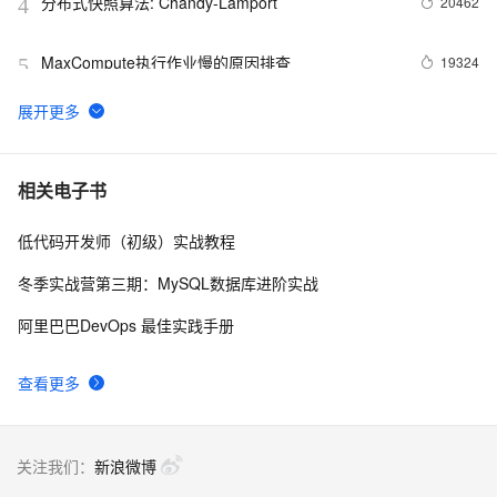
分布式快照算法: Chandy-Lamport
20462
4
MaxCompute执行作业慢的原因排查
19324
5
独家专访阿里集团副总裁贾扬清：我为什么选择加入
14948
6
阿里巴巴？
【玩转数据系列六】文本分析算法实现新闻自动分类
14940
7
相关电子书
低代码开发师（初级）实战教程
如何轮播 DataV 大屏
14229
8
冬季实战营第三期：MySQL数据库进阶实战
阿里数据仓库实践分享
13579
9
阿里巴巴DevOps 最佳实践手册
品《阿里巴巴大数据实践-大数据之路》一书(下)
13081
10
查看更多
关注我们：
新浪微博