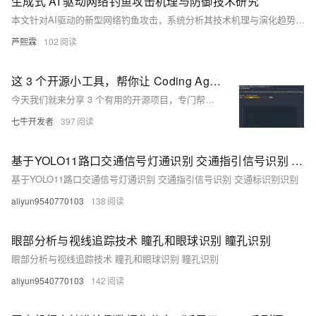
生成式 AI 驱动网络钓鱼攻击机理与防御技术研究
本文针对AI驱动的新型网络钓鱼攻击，系统分析其技术机理与演化趋势，提出“事前预警—事中检测—事后溯源”三层防御体系，原创实现文本语义检测、恶意URL识别、身份合法性校验三类工程化模块。实测综合识别准确率达91.3%，误报率低于1.2%，为政企单位提供可落地的AI钓鱼防御方案。（239字）
芦熙霖
102
这 3 个开源小工具，帮你让 Coding Agent 少吃点 Token
今天我们就来分享 3 个有用的开源项目，专门帮你的 Coding Agent 整理“上下文”：让它少翻无关代码，少吞冗长日志，把 token 留给更关键的信息。
七牛开发者
397
基于YOLO11路口交通信号灯通识别 交通指引信号识别 交通标识别识别
基于YOLO11路口交通信号灯通识别 交通指引信号识别 交通标识别识别
aliyun9540770103
138
眼部分析与视线追踪技术 瞳孔和眼球识别 瞳孔识别
眼部分析与视线追踪技术 瞳孔和眼球识别 瞳孔识别
aliyun9540770103
142