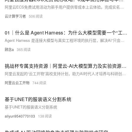
阿里云ECS免费试用活动为新手用户提供零成本上云体验。完成实名认证且从未购买过ECS的用户，可申请3个月免费试用：个人用户享300元额度（0.833元/小时），企业用户享660元额度（1.833元/小时），每月另赠20GB国内+200GB海外公网流量，支持华北2、杭州、广州等7大免费地域。试用期内可灵活调整实例配置，适用于网站托管、开发测试、数据库部署等多种场景。超出额度按量计费，到期未释放将自动转为按量付费。
云计算学习者
506
01｜什么是 Agent Harness：为什么大模型需要一个“工程外壳”
Agent Harness 是连接大模型与真实工程环境的执行层，解决AI“只会生成文本、无法完成任务”的痛点。它整合上下文管理、工具调用、安全执行、权限控制、结果验证与记忆机制，将自然语言指令转化为可观察、可控制、可验证的工程动作闭环，是AI真正落地开发的关键基础设施。（239字）
顾念a
365
挑战杯专属支持资源｜阿里云-AI大模型算力及实验资源丨云工开物
阿里云发起的“云工开物”高校支持计划，助力AI时代人才培养与科研创新。为“挑战杯”参赛选手提供专属算力资源、AI模型平台及学习训练资源，包括300元免费算力券、百炼大模型服务、PAI-ArtLab设计平台等，帮助学生快速掌握AI技能并构建优秀作品，推动产学研融合发展。访问链接领取资源：https://university.aliyun.com/action/tiaozhanbei。
阿里云云工开物
744
基于UNET的服装语义分割系统
基于UNET的服装语义分割系统
aliyun9540770103
138