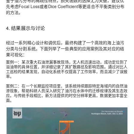
鉴于油污分布的稀疏性特点，损失函数的选择尤为关键，建议优
先考虑Focal Loss或者Dice Coefficient等更适合不平衡类别分布
的方法。
4. 结果展示与讨论
经过一系列精心设计和调优后，最终构建了一个高效的海上油污
分类与分割系统。下面列举了一些典型的应用案例及其对应的结
果可视化：
案例一
：某次重大石油泄漏事故现场，无人机迅速出动，成功定位到了
溢油带的具体位置，并详细记录了其扩散路径及影响范围。通过对比人
工巡检的结果发现，自动化系统不仅提高了工作效率，而且减少了误报
率。
案例二
：在一个长期监控项目里，该系统持续跟踪特定海域内的自然油
渗现象，帮助科研人员深入研究了油污在水体中的迁移规律及其生态效
应。与传统手段相比，新方法提供的时空分辨率更高，数据更加丰富全
面。