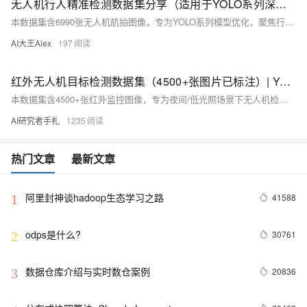
无人机行人精准检测数据集分享（适用于YOLO系列深度学习分类检测任务）
本数据集含6990张无人机航拍图像，专为YOLO系列模型优化，聚焦行人（person）单类高精度检测。涵盖城市道路、广场、景区等多场景，提供YOLO格式标注与标准目录结构，支持快速训练部署，助力公共安全、应急响应与城市管理智能化。（239字）
AI大王Alex
197
红外无人机目标检测数据集（4500+张图片已标注）| YOLO训练数据集 AI视觉检测
本数据集含4500+张红外监控图像，专为夜间/低光照场景下无人机检测构建，采用标准YOLO格式标注（单类“drone”），已划分训练/验证/测试集，适配YOLOv5至v11等主流模型，适用于安防、边境监控、军事侦察及AI算法研究。
AI研究者手札
1235
热门文章
最新文章
阿里封神谈hadoop生态学习之路
41588
1
odps是什么?
30761
2
数据仓库介绍与实时数仓案例
20836
3