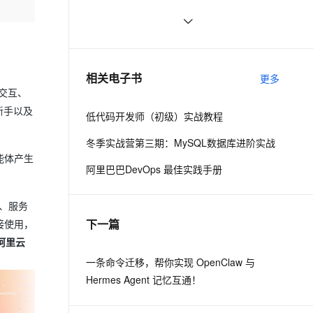
技术同仁一同入驻。
ernetes 版 ACK
云聚AI 严选权益
AI 原生数据库服务发布
SSL 证书
思科路由器的密码恢复
714
2V
Fun-ASR
，一键激活高效办公新体验
理容器应用的 K8s 服务
精选AI产品，从模型到应用全链提效
Agent 数据网关
文戏情感细腻自然，动作戏激烈拳拳到肉，实现更强表演能力
支持中英文自由切换，具备更强的噪声鲁棒性
堡垒机
有一种忙，叫做很有希望
665
AI 用量加速计划
云原生数据库 PolarDB
防火墙
、识别商机，让客服更高效、服务更出色。
深度优先搜索的图文介绍
新老同享，达量后返
Agentic Database 发布
703
相关电子书
更多
主机安全
应用
常交互、
新手以及
低代码开发师（初级）实战教程
千问办公
NEW
AI 应用及服务市场
的智能体编程平台
一站式AI生产力平台
冬季实战营第三期：MySQL数据库进阶实战
能体产生
AI 应用
伶鹊
阿里巴巴DevOps 最佳实践手册
企业级人与Agent协作平台，接入和调度多个数字员工
智能客服平台，对话机器人、对话分析、智能外呼
大模型
行、服务
大模型服务平台百炼 - 全妙
自然语言处理
下一篇
应用创作平台
多模态内容创作工具，已接入 DeepSeek
接使用，
数据标注
阿里云
机器学习
一条命令迁移，帮你实现 OpenClaw 与
Hermes Agent 记忆互通！
息提取
与 AI 智能体进行实时音视频通话