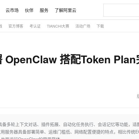
云市场
伙伴
服务
了解阿里云
践
官方博客
考认证
TIANCHI大赛
活动广场
下载
AI 特惠
数据与 API
成为产品伙伴
企业增值服务
最佳实践
价格计算器
AI 场景体
基础软件
产品伙伴合
阿里云认证
市场活动
配置报价
大模型
自助选配和估算价格
新方式
睿译宝，AI翻译排版一步到位
智启 AI 普惠权益
产品生态集成认证中心
企业支持计划
云上春晚
域名与网站
千问官方 MaaS 平台，为开发者和 Agent 而生，新用户赠送 1 亿 + tokens 额度
Qwen Aud
AI Coding
阿里云Maa
2026 阿里云
云服务器 E
为企业打
数据集
Windows
大模型认证
模型
NEW
NEW
nClaw 搭配Token Plan
交付可用成果
值低价云产品抢先购
上传文档即自动完成翻译和格式还原
至高享 1亿+免费 tokens，加速 Al 应用落地
提供智能易用的域名与建站服务
智能编程，一键
安全可靠、
产品生态伙伴
专家技术服务
云上奥运之旅
弹性计算合作
阿里云中企出
手机三要素
宝塔 Linux
全部认证
价格优势
有专属领域专家
GLM-5.2：长任务时代开源旗舰模型
阿里云 OPC 创新助力计划
千问大模型
即刻拥有 DeepS
AI 电商营销
对象存储 O
大模型
产品生态伙伴工作台
企业增值服务台
云栖战略参考
云存储合作计
云栖大会
身份实名认证
CentOS
训练营
推动算力普惠，释放技术红利
最高返9万
多领域专家智能体,一键组建 AI 虚拟交付团队
快速构建应用程序和网站，即刻迈出上云第一步
至高百万元 Token 补贴，加速一人公司成长
多元化、高性能、安全可靠的大模型服务
真正可用的 1M 上下文,一次完成代码全链路开发
轻松解锁专属 Dee
从图文生成到
云上的中国
数据库合作计
活动全景
短信
Docker
图片和
站式影视创作平台
Hermes Agent，打造自进化智能体
Token Plan 模型订阅计划
数字证书管理服务（原SSL证书）
5 分钟轻松部署
AI 广告创作
无影云电脑
企业成长
NEW
信息公告
看见新力量
云网络合作计
OCR 文字识别
JAVA
证享300元代金券
可视化编排打通从文字构思到成片全链路闭环
全托管，含MySQL、PostgreSQL、SQL Server、MariaDB多引擎
自主进化，持久记忆，越用越聪明
Qwen3.8-Max 首发尝鲜，限时加量 10 倍，夜间低至2折
实现全站HTTPS，呈现可信的WEB访问
图文、视频一
随时随地安
魔搭 Mode
Kimi-K3
HappyHors
NEW
loud
服务实践
官网公告
金融模力时刻
Salesforce O
版
发票查验
全能环境
Claude Code + GStack 打造工程团队
千问办公，限时限量积分加倍
Qoder
低代码高效构
AI 建站
短信服务
型
NEW
作计划
Kimi 最新旗舰模型，长程编程与推理利器
让文字生成流
计划
创新中心
魔搭 ModelSc
健康状态
理服务
让AI从“聊天伙伴”进化为能干活的“数字员工”
安装技能 GStack，拥有专属 AI 工程团队
你的AI工作搭子，覆盖日常办公高频场景
面向真实软件的智能体编程平台
0 代码专业建
客户案例
天气预报查询
操作系统
态合作计划
Deepseek-v4-pro
HappyHors
I智能体，具备多轮上下文对话、插件拓展、自动化任务执行、会话记忆等功能，适
同享
万小智 AI 建站低至 15元/月
Qoder CN
AI 短剧/漫剧
云原生数据库 
快递物流查询
WordPress
成为服务伙
高校合作
用服务器具备部署简单、运维门槛低、网络配置便捷的特点，相比传统E
点，立即开启云上创新
覆盖公网/内网、递归/权威、移动APP等全场景解析服务
送.CN域名，送备案服务码
基于千问大模型等，支持代码智能生成、研发智能问答
AI助力短剧
态智能体模型
旗舰 MoE 大模型，百万上下文与顶尖推理能力
图生视频，流
Ubuntu