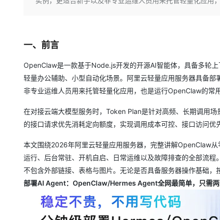
实例，更适合新手以及非专业运维人员用来托管轻量化应用，也
大数据开发治理平台 Data
AI 产品 免费试用
网络
安全
云开发大赛
Qwen3-VL-Plus
Tableau 订阅
1亿+ 大模型 tokens 和 
可观测
入门学习赛
中间件
AI空中课堂在线直播课
云防火墙
140+云产品 免费试用
一、前言
上云与迁云
云原生的云上边界网络安全
产品新客免费试用，最长1
数据库
生态解决方案
大模型服务
OpenClaw是一款基于Node.js开发的开源AI智能体，具
企业出海
大模型ACA认证体验
大数据计算
轻量办公辅助、小型自动化场景。阿里云轻量应用服务器具备部署
助力企业全员 AI 认知与能
行业生态解决方案
千问AI平台-Token Plan
政企业务
非专业运维人员用来托管轻量化应用，也是运行OpenClaw的常
媒体服务
开发者生态解决方案
企业服务与云通信
在对接云端大模型服务时，Token Plan是针对高频、长期调用
千问AI平台-模型体验
AI 开发和 AI 应用解决
的接口请求优先消耗定向额度，实现调用成本可控、接口访问优先
在线体验全尺寸、多种模态
域名与网站
本文围绕2026年阿里云轻量应用服务器，完整讲解OpenClaw
Happy 系列大模型
终端用户计算
运行、后台常驻、开机自启、日常运维以及故障排查的全部流程
Serverless
不包含外部链接、表格与图片。无论是否具备服务器操作基础，按照
部署AI Agent：OpenClaw/Hermes Agent全网最简单，只
开发工具
大模型解决方案
迁移与运维管理
快速部署 Dify，高效搭建 