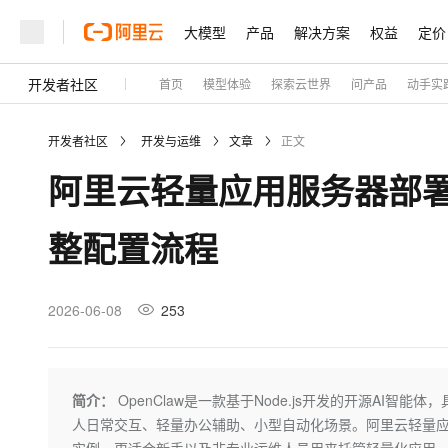
大模型
产品
解决方案
权益
定价
开发者社区
首页
模型体验
探索云世界
问产品
动手实
大模型
产品
解决方案
权益
定价
云市场
伙伴
服务
了解阿里云
精选产品
精选解决方案
普惠上云
产品定价
精选商城
成为销售伙伴
售前咨询
为什么选择阿里云
千问AI平台
开发者社区
开发与运维
文章
正文
了解云产品的定价详情
大模型服务平台百炼
千问办公，解锁你的工作
普惠上云 官方力荐
分销伙伴
在线服务
网站建设
什么是云计算
大
阿里云轻量应用服务器部署 Ope
大模型服务与应用平台
企业级Agent产品，直接
云服务器38元/年起，超
咨询伙伴
多端小程序
技术领先
云上成本管理
售后服务
轻量应用服务器
Agency Agents：拥
官方推荐返现计划
大模型
精选产品
精选解决方案
Salesforce 国际版订阅
稳定可靠
整配置流程
管理和优化成本
推荐新用户得奖励，单订单
销售伙伴合作计划
自助服务
友盟天域
安全合规
人工智能与机器学习
AI
文本生成
云数据库 RDS
HappyHorse 打造一
云工开物
无影生态合作计划
在线服务
观测云
分析师报告
高校专属算力普惠，学生认
计算
互联网应用开发
2026-06-08
253
Qwen3.8-Max
HOT
Salesforce On Alibaba C
工单服务
Tuya 物联网平台阿里云
研究报告与白皮书
人工智能平台 PAI
快速拥有专属 OpenClaw
大模
Consulting Partner 合
大数据
容器
智能体时代全能旗舰模型
免费试用
短信专区
一站式AI开发、训练和推
蓝凌 OA
AI 大模型销售与服务生
现代化应用
存储
天池大赛
Qwen3.7-Plus
简介：
OpenClaw是一款基于Node.js开发的开源A
云解析DNS
解决方案免费试用 新老
电子合同
人日常交互、轻量办公辅助、小型自动化场景。阿里云轻量应
最高领取价值200元试用
能看、能想、能动手的多模
安全
网络与CDN
AI 算法大赛
畅捷通