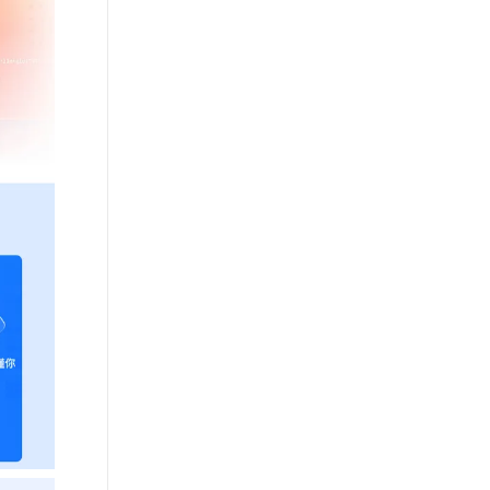
从文本、图片、视频中提取结构化的属性信息
构建支持视频理解的 AI 音视频实时通话应用
t.diy 一步搞定创意建站
构建大模型应用的安全防护体系
通过自然语言交互简化开发流程,全栈开发支持
通过阿里云安全产品对 AI 应用进行安全防护