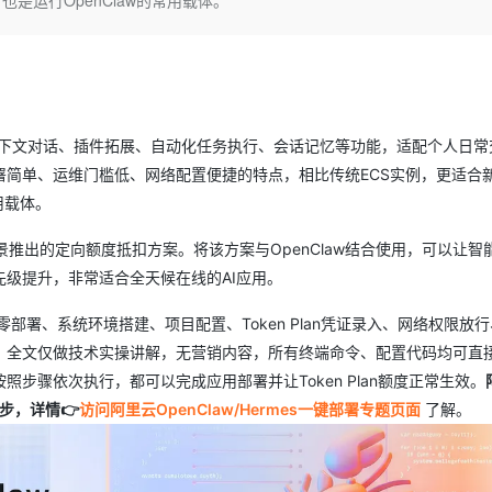
是运行OpenClaw的常用载体。
服务生态伙伴
云工开物
企业应用
Works
Night Plan 支持 Qwen 3.8-Max
云原生大数据计算服务 MaxCompute
AI 办公
容器服务 Kub
NEW
GLM-5.2
Wan2.7-T
Red Hat
30+ 款产品免费体验
Data Agent 驱动的一站式 Data+AI 开发治理平台
夜间 5 折，Qwen/Meoo/TokenPlan 客户专享
面向分析的企业级SaaS模式云数据仓库
AI智能应用
提供一站式管
科研合作
视觉 Coding、空间感知、多模态思考等全面升级
1M上下文，专为长程任务能力而生
ERP
堂（旗舰版）
SUSE
智能客服
CRM
防护产品
2个月
自动承接线索
建站小程序
OA 办公系统
AI 应用构建
大模型原生
备多轮上下文对话、插件拓展、自动化任务执行、会话记忆等功能，适配个人日
简单、运维门槛低、网络配置便捷的特点，相比传统ECS实例，更适合
力提升
财税管理
模板建站
Qoder
大模型服务平台百炼-应用模版
HOT
NEW
用载体。
面向真实软件
个人版上线、团队版降价；千问3.8-Max首发发尝鲜
丰富多元化的应用模版和解决方案
400电话
定制建站
场景推出的定向额度抵扣方案。将该方案与OpenClaw结合使用，可以让智
万有无界
大模型服务平台百炼-智能体
方案
广告营销
模板小程序
级提升，非常适合全天候在线的AI应用。
的模型效果
灵活可视化地构建企业级 Agent
定制小程序
从零部署、系统环境搭建、项目配置、Token Plan凭证录入、网络权限放
秒悟
人工智能平台 PAI
APP 开发
云端极速 AI 
。全文仅做技术实操讲解，无营销内容，所有终端命令、配置代码均可直
新一代 AI 视频生成模型，深度适配广告营销等场景
AI Native 的算法工程平台，一站式完成建模、训练、推理服务部署
建站系统
步骤依次执行，都可以完成应用部署并让Token Plan额度正常生效。
需两步，详情👉
访问阿里云OpenClaw/Hermes一键部署专题页面
了解。
AI 应用
10分钟微调：让0.6B模型媲美235B模
多模态数据信