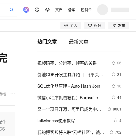
文档
备案
控制台
个人
积分
发布
验
作计划
器
AI 活动
专业服务
服务伙伴合作计划
开发者社区
加入我们
产品动态
服务平台百炼
阿里云 OPC 创新助力计划
热门文章
最新文章
一站式生成采购清单，支持单品或批量购买
io：打造专属 AI 语音助手
S产品伙伴计划（繁花）
峰会
CS
造的大模型服务与应用开发平台
一句话生成原生可编辑精美 PPT 文稿
AI 生产力先锋
Al MaaS 服务伙伴赋能合作
域名
博文
Careers
至高可申请百万元
Qwen3.8-Max 模型上线
完
开启高性价比 AI 编程新体验
弹性可伸缩的云计算服务
Qwen-Audio-3.0-Realtime 端到端实时语音角色扮演
输入一句话想法, 轻松生成专业的 PPT
先锋实践拓展 AI 生产力的边界
Token 补贴，五大权
计划
海大会
伙伴信用分合作计划
商标
问答
社会招聘
视频码率、分辨率、帧率的关系
26
益加速 OPC 成功
eek-V4-Pro
SS
一键部署幻兽帕鲁游戏服务器
飞天发布时刻
HOT
Open Search 向量检索版支
划
备案
电子书
校园招聘
pSeek-V4-Pro
视频创作，一键激活电商全链路生产力
稳定、安全、高性价比、高性能的云存储服务
一键购买专属联机服务器，轻松开启游戏
所见，即是所愿
持视频检索 Pipeline 功能
更多支持
剑池CDK开发工具介绍  |  《平头哥
21
划
公司注册
镜像站
视频生成
语音识别与合成
剑池CDK快速上手指南》第一章
专属 QwenPaw
漫剧工坊：一站式动画创作平台
AI 实训营
HOT
应用身份服务 (IDaaS)
SQL优化器原理 - Auto Hash Join
10
合作伙伴培训与认证
划
上云迁移
站生成，高效打造优质广告素材
全接入的云上超级电脑
从聊天伙伴进化为能主动干活的本地数字员工
快速生产连贯的高质量长漫剧
从基础到进阶，Agent 创客手把手教你
OpenClaw 管理能力上线
版权
lScope
我要反馈
e-1.1-T2V
Qwen3-TTS-Flash
微信小程序抓包教程：Burpsuite版 
44
查询合作伙伴
n Alibaba Cloud ISV 合作
代维服务
建企业门户网站
10 分钟搭建微信、支付宝小程序
MaxCompute MaxFrame 提
附所需工具
畅细腻的高质量视频
离线语音合成大模型，多语言方言自适应，低延迟高稳定
创新加速
又一个项目开源，阿里已成为中国
ope
登录合作伙伴管理后台
9061
我要建议
站，无忧落地极速上线
以可视化方式快速构建移动和 PC 门户网站
国内短信简单易用，安全可靠，秒级触达，全球覆盖200+国家和地区。
高效部署网站，快速应用到小程序
供自动弹性内存功能
开源的关键力量？
安全
tailwindcss使用教程
我要投诉
e-1.1-I2V
Cosyvoice-V3-Flash
4
配个
PolarDB
上云场景组合购
Milvus 弹性伸缩功能新增节
伴
CS
漫剧创作，剧本、分镜、视频高效生成
100%兼容MySQL、PostgreSQL，兼容Oracle，支持集中和分布式
覆盖90%+业务场景，专享组合折扣价
点支持范围
畅自然，细节丰富
高表现力语音合成大模型，语音克隆听感自然
VPN
我的博客即将入驻“云栖社区”，诚邀
702