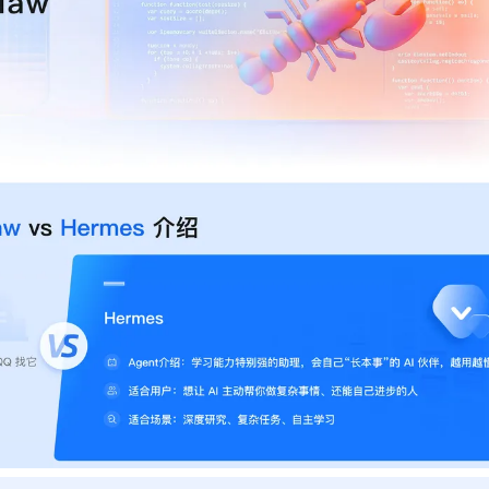
型
依托云原生高可用架构,实现Dify私有化部署
用1%尺寸在特定领域达到大模型90%以上效果
一个 AI 助手
超强辅助，Bol
即刻拥有 DeepSeek-R1 满血版
在企业官网、通讯软件中为客户提供 AI 客服
多种方案随心选，轻松解锁专属 DeepSeek