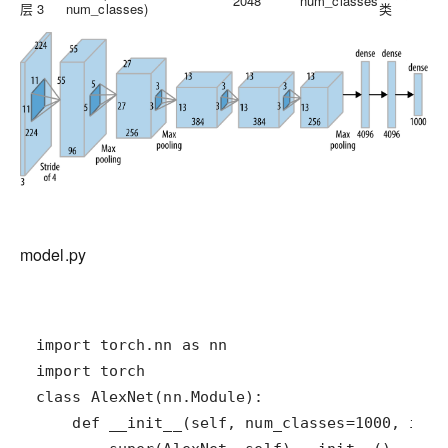
2048
num_classes
层 3
num_classes)
类
model.py