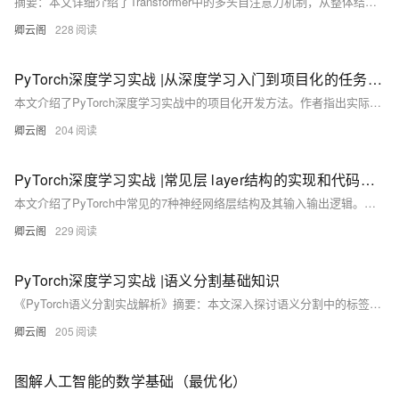
摘要：本文详细介绍了Transformer中的多头自注意力机制，从整体结构到实现细节，包括四部分内容：(1)多头自注意力的基本架构；(2)内部计算流程解析；(3)注意力计算公式详解；(4)代码实现。重点阐述了多头并行的计算方式、缩放点积注意力的计算步骤（QK转置、缩放、softmax和加权求和），以及残差连接和层归一化的作用。通过&quot;Are you OK?&quot;示例展示了输入张量如何经过8个64维注意力头处理后拼接成512维输出。文章最后提供了完整的PyTorch实现代码，并附测试用例验证模型
卿云阁
228
PyTorch深度学习实战 |从深度学习入门到项目化的任务（以Alexnet网络花分类任务为例）
本文介绍了PyTorch深度学习实战中的项目化开发方法。作者指出实际项目与玩具数据集的不同之处，强调需要考虑数据标准化、模型保存和实验追踪等工程问题。文章详细讲解了项目化文件结构，包括configs、models、utils等模块的划分，并提供了关键工具函数的实现，如YAML配置加载、模型检查点保存/加载、评估指标计算等。通过一个AlexNet训练示例，展示了如何将模型训练、验证和预测逻辑分离，构建完整的工程闭环。文章强调深度学习实战中80%时间在处理工程问题，只有20%在模型架构上，帮助读者从学习阶段过渡
卿云阁
204
PyTorch深度学习实战 |常见层 layer结构的实现和代码实战
本文介绍了PyTorch中常见的7种神经网络层结构及其输入输出逻辑。通过代码示例演示了全连接层(nn.Linear)、卷积层(nn.Conv2d)、LSTM层、GCN图卷积层和Transformer层的使用方法，重点讲解了各层的输入输出维度变换规则。文章以一张海绵宝宝图片为例，详细展示了图像数据的预处理流程，包括使用PIL和OpenCV两种方法读取图片并转换为PyTorch张量的过程。通过&quot;代码+实战&quot;的方式帮助读者理解神经网络层如何对特征进行维度变换，最终实现从原始输入到目标输出的映射
卿云阁
229
PyTorch深度学习实战 |语义分割基础知识
《PyTorch语义分割实战解析》摘要：本文深入探讨语义分割中的标签处理技术，对比P模式与L模式的本质区别。P模式通过调色板实现人机双重视觉效果，底层存储类别索引（0,1,2等），表面呈现彩色可视化效果。针对边缘模糊问题，提出使用255作为忽略标签（IgnoreLabel）的解决方案。文章系统梳理7大评价指标：从基础的像素准确率(PA)到综合性的mIoU和mF1，特别强调mIoU作为核心指标的重要性，其平衡各类别的特性使其成为模型性能评估的黄金标准。通过技术原理与实战经验的结合，为深度学习从业者提供了语义分
卿云阁
205
图解人工智能的数学基础（最优化）