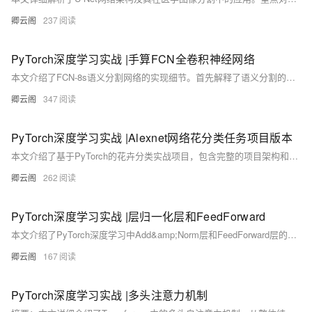
卿云阁
237
PyTorch深度学习实战 |手算​​FCN全卷积神经网络
本文介绍了FCN-8s语义分割网络的实现细节。首先解释了语义分割的概念及其与图像分类的区别，重点分析了FCN网络结构中的全卷积化、上采样和跳跃连接三个关键技术。全卷积化将传统CNN的全连接层改为卷积层，实现像素级分类；上采样通过双线性插值恢复特征图尺寸；跳跃连接则融合高低层特征以提升细节表现。文章详细推导了损失函数的计算过程，并提供了完整的PyTorch实现代码，包括双线性插值权重初始化、VGG16骨干网络和FCN-8s主体结构。最后通过测试验证了模型能正确输出与输入尺寸匹配的预测结果。
卿云阁
347
PyTorch深度学习实战 |Alexnet网络花分类任务项目版本
本文介绍了基于PyTorch的花卉分类实战项目，包含完整的项目架构和代码实现。项目采用AlexNet网络结构，通过YAML配置文件管理参数，实现了模块化开发。文章详细讲解了数据集处理（5类花卉）、模型训练（包含早停机制和学习率调度）、验证评估和预测功能。项目采用YOLOv5风格的目录结构，包含configs、models、utils等模块，支持命令行参数配置。实验结果显示该架构比简单实现准确率提升4%，最终预测功能可输出top-k分类结果及置信度。完整代码已开源，适合深度学习初学者进阶学习。
卿云阁
262
PyTorch深度学习实战 |层归一化层和FeedForward
本文介绍了PyTorch深度学习中Add&amp;Norm层和FeedForward层的实现原理。Add&amp;Norm层由残差连接(Add)和层归一化(Norm)组成，能加速模型收敛并稳定训练。层归一化会对神经网络每层的输出进行归一化处理，文中详细展示了其计算方法和PyTorch实现代码。FeedForward层是一个两层的全连接网络，通过线性变换提取更深层次特征。文章还分析了Transformer模型中使用层归一化的原因，并提供了完整的代码实现，包括参数初始化和前向传播过程。
卿云阁
167
PyTorch深度学习实战 |多头注意力机制