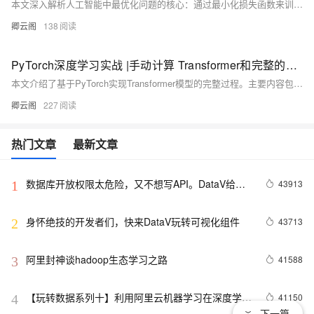
本文深入解析人工智能中最优化问题的核心：通过最小化损失函数来训练模型。涵盖回归（MSE）与分类（交叉熵）任务的典型损失函数，详解梯度下降原理及BGD、SGD、Mini-batch等算法差异，并介绍Momentum、Adam等现代优化技巧，辅以PyTorch代码实现。
卿云阁
138
PyTorch深度学习实战 |手动计算 Transformer和完整的代码实现
本文介绍了基于PyTorch实现Transformer模型的完整过程。主要内容包括：1）Transformer架构的核心组件实现，如多头注意力机制、位置前馈网络、位置编码等；2）模型构建步骤，包括词嵌入层、编码器/解码器块和输出层的实现；3）完整的训练流程，包含数据处理、损失计算和参数优化；4）评估方法验证模型性能。文章通过代码示例详细展示了如何从零开始构建Transformer，并应用于机器翻译任务，同时对模型各层的输入输出维度进行了说明。该实现可作为深度学习实践者学习Transformer架构的实用指南
卿云阁
227
热门文章
最新文章
数据库开放权限太危险，又不想写API。DataV给你
43913
1
另外一个选择。
身怀绝技的开发者们，快来DataV玩转可视化组件
43713
2
阿里封神谈hadoop生态学习之路
41588
3
【玩转数据系列十】利用阿里云机器学习在深度学习
41150
4
下一篇
框架下实现智能图片分类