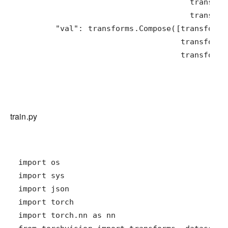
                                   transforms
train.py