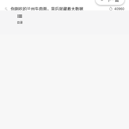
你刚吃的兰州牛肉面，背后就藏着大数据
40960
5
目录
odps是什么?
30765
6
【技术实验】mysql准实时同步数据到Elasticsearch
21254
7
相关电子书
低代码开发师（初级）实战教程
数据仓库介绍与实时数仓案例
20836
8
冬季实战营第三期：MySQL数据库进阶实战
分布式快照算法: Chandy-Lamport
20462
9
阿里巴巴DevOps 最佳实践手册
MaxCompute执行作业慢的原因排查
19309
10
查看更多
关注我们：
新浪微博