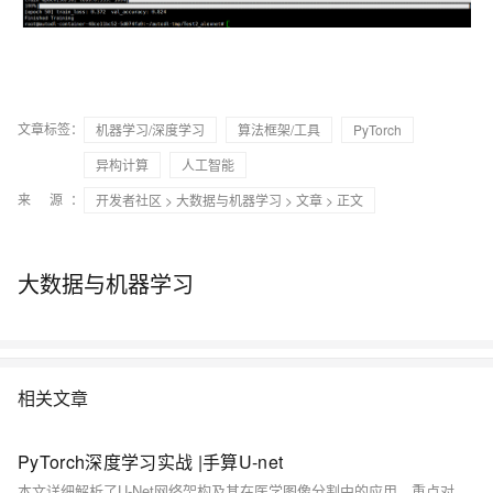
文章标签：
机器学习/深度学习
算法框架/工具
PyTorch
异构计算
人工智能
来 源：
开发者社区
>
大数据与机器学习
>
文章
> 正文
大数据与机器学习
相关文章
PyTorch深度学习实战 |手算​​U-net
本文详细解析了U-Net网络架构及其在医学图像分割中的应用。重点对比了U-Net与FCN的核心区别：U-Net采用特征拼接(Concat)保留所有层级信息，而FCN使用特征相加(Add)进行融合。文章深入剖析了U-Net的编码器-瓶颈-解码器结构，解释了其独特的裁剪拼接机制和Overlap-tile策略，并提供了完整的PyTorch实现代码。现代U-Net通过SamePadding实现了输入输出尺寸一致，显著提升了分割精度。文章还探讨了弹性形变数据增强和带空间权重的损失函数设计，为医学图像分析提供了实用解决