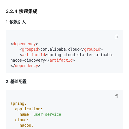
3.2.4 快速集成
1. 依赖引入
<
dependency
>
<
groupId
>
com.alibaba.cloud
</
groupId
>
<
artifactId
>
spring-cloud-starter-alibaba-
nacos-discovery
</
artifactId
>
</
dependency
>
2. 基础配置
spring:
application:
name:
user-service
cloud:
nacos: