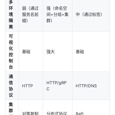
多
环
弱（通过
强（命名空
境
服务名前
间+分组+集
中（通过标签）
隔
缀）
群）
离
可
视
化
基础
强大
基础
控
制
台
通
信
HTTP/gRP
HTTP
HTTP/DNS
协
C
议
集
群
对等复制
分布式协议
Raft