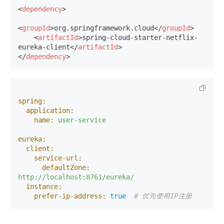
<
dependency
>
<
groupId
>
org.springframework.cloud
</
groupId
>
<
artifactId
>
spring-cloud-starter-netflix-
eureka-client
</
artifactId
>
</
dependency
>
spring:
application:
name:
user-service
eureka:
client:
service-url:
defaultZone:
http://localhost:8761/eureka/
instance:
prefer-ip-address:
true
# 优先使用IP注册