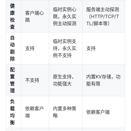
健
临时实例心
服务端主动探测
康
客户端心
跳，永久实
（HTTP/TCP/T
检
跳
例主动探测
TL/脚本等）
查
自
临时实例支
动
支持
持，永久实
支持
剔
例不支持
除
配
置
原生支持，
内置KV存储，功
不支持
管
功能强大
能有限
理
负
载
依赖客户
内置多种策
依赖客户端
均
端
略
衡