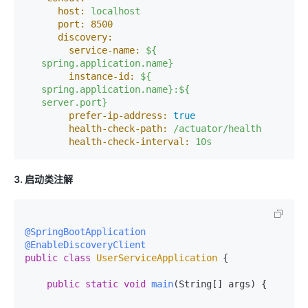
host:
localhost
port:
8500
discovery:
service-name:
${
spring.application.name}
instance-id:
${
spring.application.name}:${
server.port}
prefer-ip-address:
true
health-check-path:
/actuator/health
health-check-interval:
10s
3. 启动类注解
@SpringBootApplication
@EnableDiscoveryClient
public
class
UserServiceApplication
 {

public
static
void
main
(String[] args)
 {
