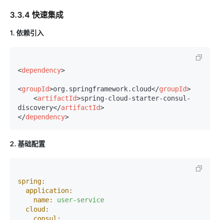
3.3.4 快速集成
1. 依赖引入
<
dependency
>
<
groupId
>
org.springframework.cloud
</
groupId
>
<
artifactId
>
spring-cloud-starter-consul-
discovery
</
artifactId
>
</
dependency
>
2. 基础配置
spring:
application:
name:
user-service
cloud:
consul: