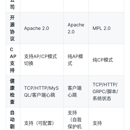
司
开
源
Apache
Apache 2.0
MPL 2.0
协
2.0
议
C
AP
支持AP/CP模式
纯AP模
纯CP模式
支
切换
式
持
健
TCP/HTTP/
康
TCP/HTTP/MyS
客户端
GRPC/脚本/
检
QL/客户端心跳
心跳
系统状态
查
自
支持
动
（自我
支持（可配置）
支持
剔
保护机