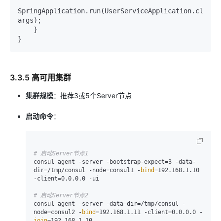
SpringApplication.run(UserServiceApplication.class, 
args);

    }

3.3.5 高可用集群
集群规模
：推荐3或5个Server节点
启动命令
：
# 启动Server节点1
consul agent -server -bootstrap-expect=3 -data-
dir=/tmp/consul -node=consul1 -
bind
=192.168.1.10 
-client=0.0.0.0 -ui

# 启动Server节点2
consul agent -server -data-dir=/tmp/consul -
node=consul2 -
bind
=192.168.1.11 -client=0.0.0.0 -
join
=192.168.1.10
