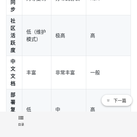
同
步
社
区
低（维护
活
极高
高
模式）
跃
度
中
文
丰富
非常丰富
一般
文
档
部
下一篇
署
复
低
中
高
杂
度
目录
性