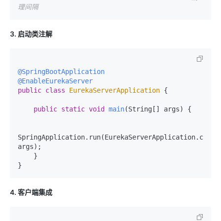
理间隔
3. 启动类注解
@SpringBootApplication
@EnableEurekaServer
public
class
EurekaServerApplication
 {

public
static
void
main
(String[] args)
 {

SpringApplication.run(EurekaServerApplication.class,
args);

    }

4. 客户端集成