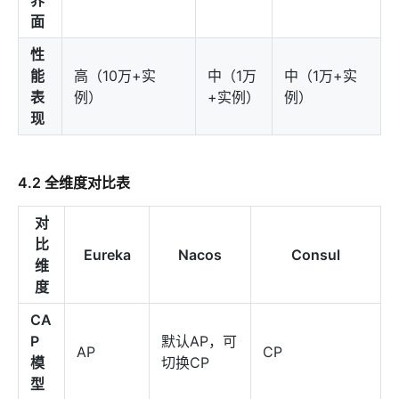
面
性
能
高（10万+实
中（1万
中（1万+实
表
例）
+实例）
例）
现
4.2 全维度对比表
对
比
Eureka
Nacos
Consul
维
度
CA
P
默认AP，可
AP
CP
模
切换CP
型