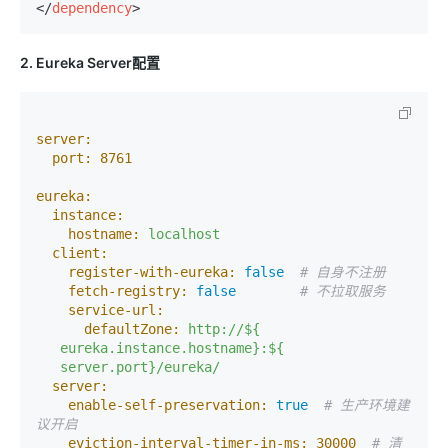
</
dependency
>
2. Eureka Server配置
server:
port:
8761
eureka:
instance:
hostname:
localhost
client:
register-with-eureka:
false
# 自身不注册
fetch-registry:
false
# 不拉取服务
service-url:
defaultZone:
http://${
eureka.instance.hostname}:${
server.port}/eureka/
server:
enable-self-preservation:
true
# 生产环境建
议开启
eviction-interval-timer-in-ms:
30000
# 清