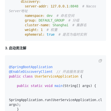
discovery:
server-addr:
127.0
.0
.1
:8848
# Nacos 
Server地址
namespace:
dev
# 命名空间
group:
DEFAULT_GROUP
# 分组
cluster-name:
Shanghai
# 集群名
weight:
1
# 权重
ephemeral:
true
# 是否为临时实例
3. 启动类注解
@SpringBootApplication
@EnableDiscoveryClient
// 开启服务发现
public
class
UserServiceApplication
 {

public
static
void
main
(String[] args)
 {

SpringApplication.run(UserServiceApplication.class, 
args);

    }
