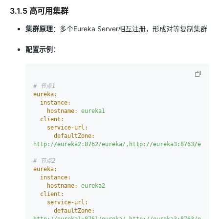
3.1.5 高可用集群
集群原理
：多个Eureka Server相互注册，形成对等复制集群
配置示例
：
# 节点1
eureka:
instance:
hostname:
eureka1
client:
service-url:
defaultZone:
http://eureka2:8762/eureka/,http://eureka3:8763/eureka
# 节点2
eureka:
instance:
hostname:
eureka2
client:
service-url:
defaultZone:
http://eureka1:8761/eureka/,http://eureka3:8763/eureka