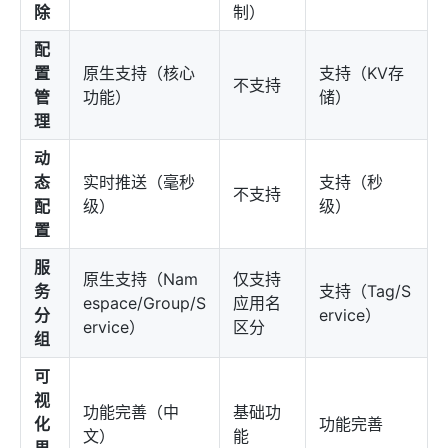
除
制）
配
置
原生支持（核心
支持（KV存
不支持
管
功能）
储）
理
动
态
实时推送（毫秒
支持（秒
不支持
配
级）
级）
置
服
原生支持（Nam
仅支持
务
支持（Tag/S
espace/Group/S
应用名
分
ervice）
ervice）
区分
组
可
视
功能完善（中
基础功
化
功能完善
文）
能
界