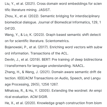
Liu, Y., et al. (2021). Cross domain word embeddings for scien
tific literature mining. JASIST.
Zhou, X., et al. (2022). Semantic bridging for interdisciplinary
biomedical dialogue. Journal of Biomedical Informatics, 129, 1
04120.
Wang, Y., & Lo, K. (2023). Graph based semantic shift detecti
on for scientific literature. Scientometrics.
Bojanowski, P., et al. (2017). Enriching word vectors with subw
ord information. Transactions of the ACL.
Devlin, J., et al. (2019). BERT: Pre training of deep bidirectiona
l transformers for language understanding. NAACL.
Zhang, H., & Wang, J. (2021). Domain aware semantic drift de
tection. IEEE/ACM Transactions on Audio, Speech, and Langu
age Processing, 29(5), 1256 1267.
Mihalcea, R., & Hu, Y. (2005). Extending the wordnet: An empi
rical evaluation. ACM SIGIR.
He, X., et al. (2020). Knowledge graph construction from biom