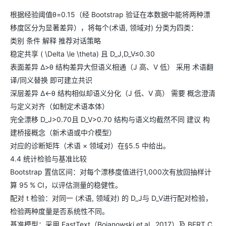
根据经验阈值θ=0.15（经 Bootstrap 验证在本数据中能将两种漂
移度区分为显著差异），将每个(术语, 领域对) 分类为四类：
类别 条件 解释 推荐对话策略
稳定共享 ( \Delta \le \theta) 且 D_J,D_V≤0.30
表面差异 Δ>θ 结构差异大但语义相通（J 高、V 低） 采用 术语翻
译/同义替换 即可建立共识
深层差异 Δ<-θ 结构相似却语义分化（J 低、V 高） 需要 概念澄清
与定义对齐（如制定术语本体）
完全漂移 D_J>0.70且 D_V>0.70 结构与语义均截然不同 建议 构
建桥接概念（新术语或中介模型）
对应的诊断矩阵（术语 × 领域对）在§5.5 中给出。
4.4 统计检验与基准比较
Bootstrap 置信区间：对每个漂移度值进行1,000次有放回抽样计
算 95 % CI，以评估测量的稳健性。
配对 t 检验：对同一 (术语, 领域对) 的 D_J与 D_V进行配对检验，
检验两种度量是否系统性不同。
基准模型：采用 FastText（Bojanowski et al., 2017）及 BERT C