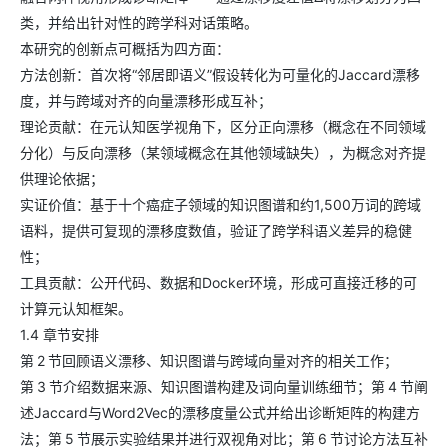
类，并给出针对性的跨学科对话策略。
本研究的创新点可概括为四方面：
方法创新：首次将“邻居即语义”假设转化为可量化的Jaccard漂移
度，并与跨域对齐的向量漂移形成互补；
理论贡献：在元认知医学视角下，区分正向漂移（概念在不同领域
分化）与反向漂移（某领域概念在其他领域缺失），为概念对齐提
供理论依据；
实证价值：基于十个癌症子领域的知识图谱和约1,500万词的跨域
语料，提供可复现的漂移度数值，验证了跨学科语义差异的稳健
性；
工具贡献：公开代码、数据和Docker环境，形成可直接迁移的可
计算元认知框架。
1.4 章节安排
第 2 节回顾语义漂移、知识图谱与跨域向量对齐的相关工作；
第 3 节介绍数据来源、知识图谱构建及词向量训练细节；第 4 节阐
述Jaccard与Word2Vec的漂移度量公式并给出诊断矩阵的构建方
法；第 5 节展示实验结果并进行双视角对比；第 6 节讨论方法互补