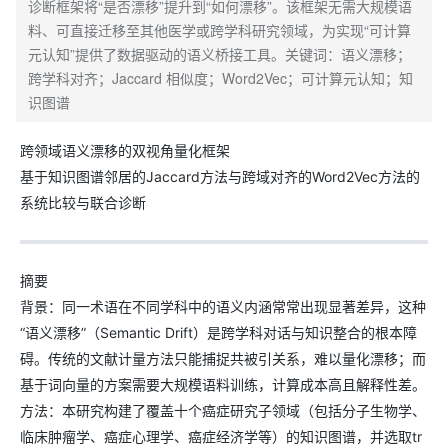
诊断框架将“是否漂移”提升到“如何漂移”。该框架无需大规模语
料、可直接迁移至其他医学或跨学科研究领域，为实现“可计算
元认知”提供了数据驱动的语义桥接工具。关键词：语义漂移；
跨学科对齐；Jaccard 相似度；Word2Vec；可计算元认知；知
识图谱
跨领域语义漂移的双视角量化框架
基于知识图谱邻居的Jaccard方法与跨域对齐的Word2Vec方法的
系统比较与联合诊断
摘要
背景：同一术语在不同学科中的语义内涵常常出现显著差异，这种
“语义漂移”（Semantic Drift）是跨学科对话与知识整合的根本障
碍。传统的文献计量方法只能捕捉共被引关系，难以量化漂移；而
基于词向量的方案需要大规模语料训练，计算成本高且解释性差。
方法：本研究构建了覆盖十个癌症研究子领域（包括分子生物学、
临床肿瘤学、癌症心理学、癌症经济学等）的知识图谱，并选取tr