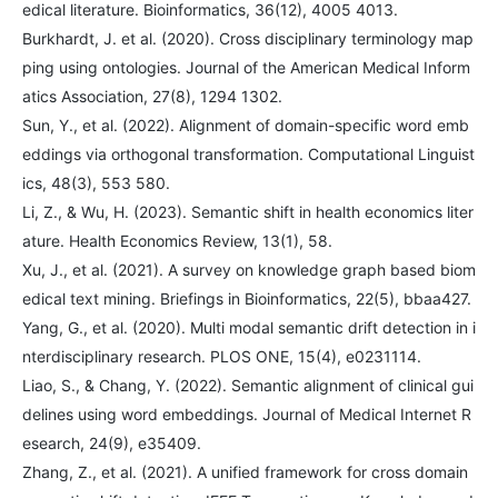
edical literature. Bioinformatics, 36(12), 4005 4013.
Burkhardt, J. et al. (2020). Cross disciplinary terminology map
ping using ontologies. Journal of the American Medical Inform
atics Association, 27(8), 1294 1302.
Sun, Y., et al. (2022). Alignment of domain-specific word emb
eddings via orthogonal transformation. Computational Linguist
ics, 48(3), 553 580.
Li, Z., & Wu, H. (2023). Semantic shift in health economics liter
ature. Health Economics Review, 13(1), 58.
Xu, J., et al. (2021). A survey on knowledge graph based biom
edical text mining. Briefings in Bioinformatics, 22(5), bbaa427.
Yang, G., et al. (2020). Multi modal semantic drift detection in i
nterdisciplinary research. PLOS ONE, 15(4), e0231114.
Liao, S., & Chang, Y. (2022). Semantic alignment of clinical gui
delines using word embeddings. Journal of Medical Internet R
esearch, 24(9), e35409.
Zhang, Z., et al. (2021). A unified framework for cross domain