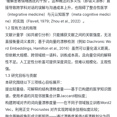
“缓解患者情绪困扰的干预”。这种概念的多义性（即语义漂移）直
接导致跨学科对话的误解与沟通成本上升，也阻碍了整合性医学
（integrative medicine）与元认知医学（meta cognitive medici
ne）的实践（Flavell, 1979; Zhou et al., 2022）。
1.2 现有方法的局限
文献计量学（如共被引分析）只能捕获文献之间的关联强度，无法
直接衡量词义差异；基于词向量的漂移检测（例如 Diachronic Wo
rd Embeddings, Hamilton et al., 2016）虽然可以量化语义距离，
但依赖大规模、跨领域统一语料，训练成本高，且向量空间的解释
性不足。人工定性分析虽可提供深度洞见，但难以规模化、主观性
强。
1.3 研究目标与贡献
本研究围绕以下三项核心目标展开：
提出轻量级、可解释的结构漂移度量——基于已构建的医学知识图
谱，使用术语的共现邻居集合计算Jaccard相似度；
构建跨域对齐的词向量漂移度量——在不同子领域独立训练Word2
Vec，利用正交 Procrustes 对齐实现跨域余弦相似度比较；
融合两种视角形成诊断矩阵——通过漂移度差值Δ将漂移划分为四