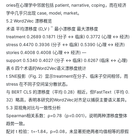
ories在心理学中邻居包括 patient, narrative, coping，而在经济
学中几乎只出现 case, model, market。
5.2 Word2Vec 漂移概览
术语 平均漂移度 (D_V ) ‾ 最小漂移度 最大漂移度
treatment 0.2689 0.1871 (分子 ↔ 临床) 0.3772 (心理 ↔ 经济)
stress 0.4470 0.3936 (分子 ↔ 临床) 0.5390 (心理 ↔ 经济)
stories 0.4008 0.4008 (心理 ↔ 经济) —
support 0.5340 0.4027 (分子 ↔ 临床) 0.6267 (临床 ↔ 心理)
表 6 四个术语的Word2Vec语义漂移度统计
t SNE投影（Fig. 2）显示treatment在分子、临床子空间相邻，而
stress 在不同子空间呈分散状态。
与 BERT CLS 的漂移度（平均 0.28）相近，但FastText（平均 0.
32）略高，表明本研究的Word2Vec对齐足以捕获主要语义差异。
5.3 双视角对比与一致性分析
Spearman相关系数：ρ=0.78（p<0.001)，说明两种漂移度整体
趋势一致。
配对 t 检验：t=-1.84，p=0.08，未显著拒绝两者均值相等的原假