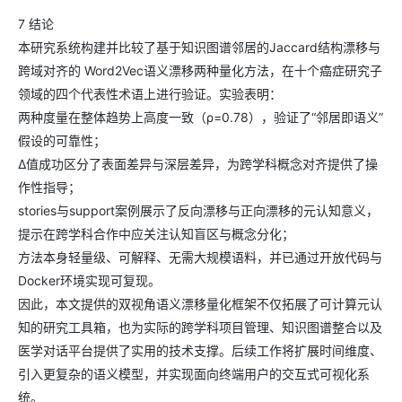
7 结论
本研究系统构建并比较了基于知识图谱邻居的Jaccard结构漂移与
跨域对齐的 Word2Vec语义漂移两种量化方法，在十个癌症研究子
领域的四个代表性术语上进行验证。实验表明：
两种度量在整体趋势上高度一致（ρ=0.78），验证了“邻居即语义”
假设的可靠性；
Δ值成功区分了表面差异与深层差异，为跨学科概念对齐提供了操
作性指导；
stories与support案例展示了反向漂移与正向漂移的元认知意义，
提示在跨学科合作中应关注认知盲区与概念分化；
方法本身轻量级、可解释、无需大规模语料，并已通过开放代码与
Docker环境实现可复现。
因此，本文提供的双视角语义漂移量化框架不仅拓展了可计算元认
知的研究工具箱，也为实际的跨学科项目管理、知识图谱整合以及
医学对话平台提供了实用的技术支撑。后续工作将扩展时间维度、
引入更复杂的语义模型，并实现面向终端用户的交互式可视化系
统。