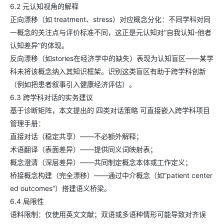
6.2 元认知视角的解释
正向漂移（如 treatment、stress）对应概念分化：不同学科对同
一概念的关注点与评价标准不同，这正是元认知对“自我认知-他者
认知差异”的体现。
反向漂移（如stories在经济学中的缺失）表现为认知盲区——某学
科未将该概念纳入其知识框架。识别这类盲区有助于跨学科创新
（例如把患者叙事引入健康经济评估）。
6.3 跨学科对话的实务建议
基于诊断矩阵，本文提出的 四类对话策略 可直接嵌入跨学科项目
管理手册：
直接对话（稳定共享）——不必额外解释；
术语翻译（表面差异）——提供同义词映射表；
概念澄清（深层差异）——共同制定概念本体或工作定义；
桥接概念构建（完全漂移）——通过中介概念（如“patient center
ed outcomes”）搭建语义桥梁。
6.4 局限性
语料限制：仅使用英文文献；双语或多语种情形可能导致对齐误