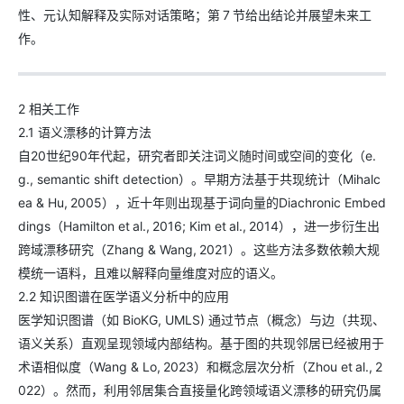
性、元认知解释及实际对话策略；第 7 节给出结论并展望未来工
作。
2 相关工作
2.1 语义漂移的计算方法
自20世纪90年代起，研究者即关注词义随时间或空间的变化（e.
g., semantic shift detection）。早期方法基于共现统计（Mihalc
ea & Hu, 2005），近十年则出现基于词向量的Diachronic Embed
dings（Hamilton et al., 2016; Kim et al., 2014），进一步衍生出
跨域漂移研究（Zhang & Wang, 2021）。这些方法多数依赖大规
模统一语料，且难以解释向量维度对应的语义。
2.2 知识图谱在医学语义分析中的应用
医学知识图谱（如 BioKG, UMLS) 通过节点（概念）与边（共现、
语义关系）直观呈现领域内部结构。基于图的共现邻居已经被用于
术语相似度（Wang & Lo, 2023）和概念层次分析（Zhou et al., 2
022）。然而，利用邻居集合直接量化跨领域语义漂移的研究仍属