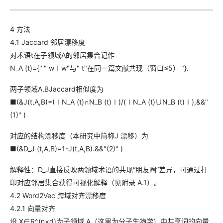
4 方法
4.1 Jaccard 邻居漂移度
对术语t在子领域A的邻居集合记作
N_A (t)={" " w∣w"与" t"在同一篇文献共现（窗口≤5） "}.
两子领域A,BJaccard相似度为
■(&J(t,A,B)=(∣N_A (t)∩N_B (t)∣)/(∣N_A (t)∪N_B (t)∣),&&"
(1)" )
对应的结构漂移度（本研究中简称J 漂移）为
■(&D_J (t,A,B)=1-J(t,A,B).&&"(2)" )
解释性：D_J直接反映两领域术语的共现“朋友圈”差异，可通过打
印对应邻居集合获得可视化解释（见附录 A.1）。
4.2 Word2Vec 跨域对齐漂移度
4.2.1 向量对齐
设 X∈R^(n×d)为子领域 A（这里为分子生物学）中共享词的向量