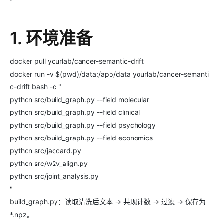
"
1. 环境准备
docker pull yourlab/cancer-semantic-drift
docker run -v $(pwd)/data:/app/data yourlab/cancer-semanti
c-drift bash -c "
python src/build_graph.py --field molecular
python src/build_graph.py --field clinical
python src/build_graph.py --field psychology
python src/build_graph.py --field economics
python src/jaccard.py
python src/w2v_align.py
python src/joint_analysis.py
"
build_graph.py：读取清洗后文本 → 共现计数 → 过滤 → 保存为
*.npz。