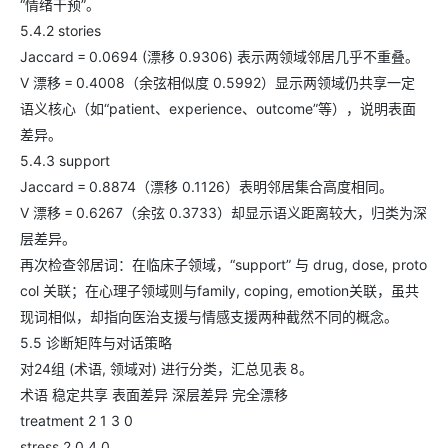
“情绪干预”。
5.4.2 stories
Jaccard = 0.0694 (漂移 0.9306) 表示两领域邻居几乎不重叠。
V 漂移 = 0.4008（余弦相似度 0.5992）显示两领域仍共享一定
语义核心（如“patient、experience、outcome”等），说明表面
差异。
5.4.3 support
Jaccard = 0.8874（漂移 0.1126）表明邻居集合高度相同。
V 漂移 = 0.6267（余弦 0.3733）却显示语义距离较大，归类为深
层差异。
再次检查邻居词：在临床子领域，“support” 与 drug, dose, proto
col 关联；在心理子领域则与family, coping, emotion关联，虽共
现词相似，却指向医治支援与情感支援两种截然不同的概念。
5.5 诊断矩阵与对话策略
对24组 (术语, 领域对) 进行分类，汇总见表 8。
术语 稳定共享 表面差异 深层差异 完全漂移
treatment 2 1 3 0
stress 2 0 4 0