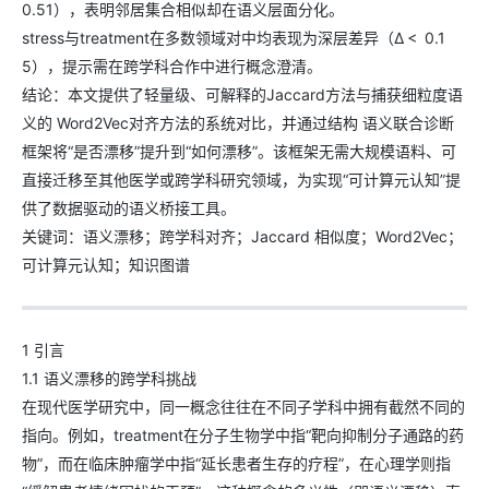
0.51），表明邻居集合相似却在语义层面分化。
stress与treatment在多数领域对中均表现为深层差异（Δ < 0.1
5），提示需在跨学科合作中进行概念澄清。
结论：本文提供了轻量级、可解释的Jaccard方法与捕获细粒度语
义的 Word2Vec对齐方法的系统对比，并通过结构 语义联合诊断
框架将“是否漂移”提升到“如何漂移”。该框架无需大规模语料、可
直接迁移至其他医学或跨学科研究领域，为实现“可计算元认知”提
供了数据驱动的语义桥接工具。
关键词：语义漂移；跨学科对齐；Jaccard 相似度；Word2Vec；
可计算元认知；知识图谱
1 引言
1.1 语义漂移的跨学科挑战
在现代医学研究中，同一概念往往在不同子学科中拥有截然不同的
指向。例如，treatment在分子生物学中指“靶向抑制分子通路的药
物”，而在临床肿瘤学中指“延长患者生存的疗程”，在心理学则指