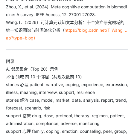
Zhou, X., et al. (2024). Meta cognitive computation in biomedi
cine: A survey. IEEE Access, 12, 27001 27028.
Wang.T.（2026）可计算元认知文本分析：十个癌症研究领域的
统一知识图谱与时间演化分析（
https://blog.csdn.net/T_Wang_L
ab?type=blog）
附录
A. 邻居集合（Top 20）示例
术语 领域 前 10 个邻居（共现次数前 10）
stories 心理 patient, narrative, coping, experience, expression,
illness, meaning, interview, support, resilience
stories 经济 case, model, market, data, analysis, report, trend,
forecast, scenario, risk
support 临床 drug, dose, protocol, therapy, regimen, patient,
administration, compliance, adverse, monitoring
support 心理 family, coping, emotion, counseling, peer, group,