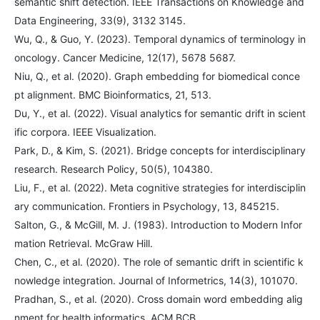
semantic shift detection. IEEE Transactions on Knowledge and
Data Engineering, 33(9), 3132 3145.
Wu, Q., & Guo, Y. (2023). Temporal dynamics of terminology in
oncology. Cancer Medicine, 12(17), 5678 5687.
Niu, Q., et al. (2020). Graph embedding for biomedical conce
pt alignment. BMC Bioinformatics, 21, 513.
Du, Y., et al. (2022). Visual analytics for semantic drift in scient
ific corpora. IEEE Visualization.
Park, D., & Kim, S. (2021). Bridge concepts for interdisciplinary
research. Research Policy, 50(5), 104380.
Liu, F., et al. (2022). Meta cognitive strategies for interdisciplin
ary communication. Frontiers in Psychology, 13, 845215.
Salton, G., & McGill, M. J. (1983). Introduction to Modern Infor
mation Retrieval. McGraw Hill.
Chen, C., et al. (2020). The role of semantic drift in scientific k
nowledge integration. Journal of Informetrics, 14(3), 101070.
Pradhan, S., et al. (2020). Cross domain word embedding alig
nment for health informatics. ACM BCB.