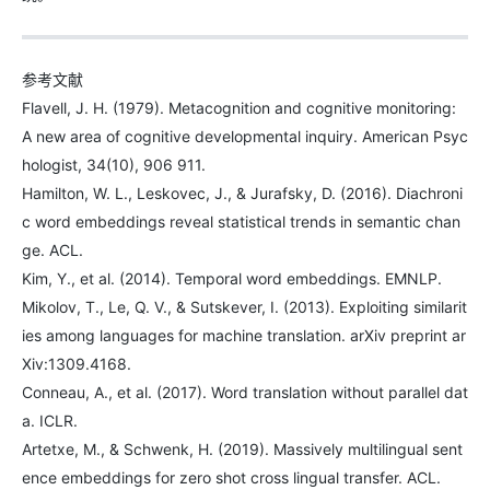
参考文献
Flavell, J. H. (1979). Metacognition and cognitive monitoring:
A new area of cognitive developmental inquiry. American Psyc
hologist, 34(10), 906 911.
Hamilton, W. L., Leskovec, J., & Jurafsky, D. (2016). Diachroni
c word embeddings reveal statistical trends in semantic chan
ge. ACL.
Kim, Y., et al. (2014). Temporal word embeddings. EMNLP.
Mikolov, T., Le, Q. V., & Sutskever, I. (2013). Exploiting similarit
ies among languages for machine translation. arXiv preprint ar
Xiv:1309.4168.
Conneau, A., et al. (2017). Word translation without parallel dat
a. ICLR.
Artetxe, M., & Schwenk, H. (2019). Massively multilingual sent
ence embeddings for zero shot cross lingual transfer. ACL.