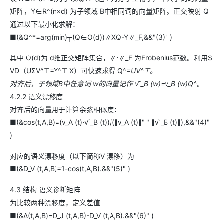
矩阵，Y∈R^(n×d) 为子领域 B中相同词的向量矩阵。正交映射 Q
通过以下最小化求解：
■(&Q^*=arg⁡(min⁡)┬(Q∈O(d))∥XQ-Y∥_F,&&"(3)" )
其中 O(d)为 d维正交矩阵集合，∥⋅∥_F 为Frobenius范数。利用S
VD（UΣV^⊤=Y^⊤ X）可快速求得 Q^
=UV^⊤。
对齐后，子领域B中任意词 w的向量记作 v ̃_B (w)=v_B (w)Q^
。
4.2.2 语义漂移度
对齐后的向量用于计算余弦相似度：
■(&cos⁡(t,A,B)=(v_A (t)⋅v ̃_B (t))/(∥v_A (t)∥" " ∥v ̃_B (t)∥),&&"(4)"
)
对应的语义漂移度（以下简称V 漂移）为
■(&D_V (t,A,B)=1-cos⁡(t,A,B).&&"(5)" )
4.3 结构 语义诊断矩阵
为比较两种漂移度，定义差值
■(&Δ(t,A,B)=D_J (t,A,B)-D_V (t,A,B).&&"(6)" )