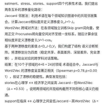
eatment、stress、stories、support四个代表性术语。我们提出
两条互补的漂移量化路径：
Jaccard 邻居法：利用术语在每个领域知识图谱中的共现邻居集
合，计算Jaccard相似度并定义漂移度 D_J=1-J。
Word2Vec 跨域对齐法：在各领域独立训练Skip gram词向量，使
用正交 Procrustes将向量空间对齐至统一坐标系，随后计算余弦
相似度并定义漂移度 D_V=1-cos⁡。
基于两种漂移度的差值 Δ=D_J-D_V，我们构建了结构 语义诊断矩
阵，将漂移划分为四类（稳定共享、表面差异、深层差异、完全漂
移），并给出对应的跨学科对话策略。
结果：在10个子领域的4×6 = 24对领域 术语组合中，Jaccard与
Word2Vec 的漂移度呈显著正相关（Spearman ρ=0.78,p<0.00
1），验证了漂移的稳健性。典型发现包括：
stories在心理学 ↔ 经济学之间呈高 Jaccard – 低Word2Vec
（Δ = +0.53），说明两领域的共现结构截然不同但核心语义仍相
通。
support在临床 ↔ 心理学之间呈低Jaccard – 高Word2Vec（Δ =