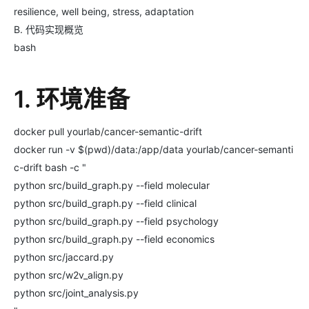
resilience, well being, stress, adaptation
B. 代码实现概览
bash
1. 环境准备
docker pull yourlab/cancer-semantic-drift
docker run -v $(pwd)/data:/app/data yourlab/cancer-semanti
c-drift bash -c "
python src/build_graph.py --field molecular
python src/build_graph.py --field clinical
python src/build_graph.py --field psychology
python src/build_graph.py --field economics
python src/jaccard.py
python src/w2v_align.py
python src/joint_analysis.py