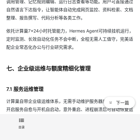
调用管理、记忆规则编辑、运行日志查看等功能。用户可直接通过
自然语言下达指令，让智能体自动完成网页监控、资料检索、文档
整理、报告撰写、代码分析等各类工作。
依托计算巢7×24小时托管能力，Hermes Agent可持续挂机运行，
定时监测、长效自动化任务不会中断，全程无需人工值守，完美适
配企业常态化办公与行业研究需求。
七、企业级运维与额度精细化管理
7.1 服务运维管理
计算巢自带企业级运维体系，无需手动维护服务器底层。平台默认
下一篇
开启服务自愈与开机自启动，意外重启、进程崩溃后可自动恢复运
行，保障服务持续在线。
目录
用户可通过后台实时查看运行日志、资源占用数据，快速定位异常
问题；支持一键升级应用版本、一键重置配置、快照备份恢复，运