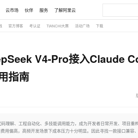
云市场
伙伴
服务
了解阿里云
践
官方博客
考认证
TIANCHI大赛
活动广场
下载
AI 特惠
数据与 API
成为产品伙伴
企业增值服务
最佳实践
价格计算器
AI 场景体
基础软件
产品伙伴合
阿里云认证
市场活动
配置报价
大模型
自助选配和估算价格
新方式
睿译宝，AI翻译排版一步到位
智启 AI 普惠权益
产品生态集成认证中心
企业支持计划
云上春晚
域名与网站
千问官方 MaaS 平台，为开发者和 Agent 而生，新用户赠送 1 亿 + tokens 额度
Qwen Aud
AI Coding
阿里云Maa
2026 阿里云
云服务器 E
为企业打
数据集
Windows
大模型认证
模型
NEW
NEW
ek V4-Pro接入Claude C
交付可用成果
值低价云产品抢先购
上传文档即自动完成翻译和格式还原
至高享 1亿+免费 tokens，加速 Al 应用落地
提供智能易用的域名与建站服务
智能编程，一键
安全可靠、
产品生态伙伴
专家技术服务
云上奥运之旅
弹性计算合作
阿里云中企出
手机三要素
宝塔 Linux
全部认证
价格优势
有专属领域专家
GLM-5.2：长任务时代开源旗舰模型
阿里云 OPC 创新助力计划
千问大模型
即刻拥有 DeepS
AI 电商营销
对象存储 O
大模型
产品生态伙伴工作台
企业增值服务台
云栖战略参考
云存储合作计
云栖大会
身份实名认证
CentOS
训练营
用指南
推动算力普惠，释放技术红利
最高返9万
多领域专家智能体,一键组建 AI 虚拟交付团队
快速构建应用程序和网站，即刻迈出上云第一步
至高百万元 Token 补贴，加速一人公司成长
多元化、高性能、安全可靠的大模型服务
真正可用的 1M 上下文,一次完成代码全链路开发
轻松解锁专属 Dee
从图文生成到
云上的中国
数据库合作计
活动全景
短信
Docker
图片和
站式影视创作平台
Hermes Agent，打造自进化智能体
Token Plan 模型订阅计划
数字证书管理服务（原SSL证书）
5 分钟轻松部署
AI 广告创作
无影云电脑
企业成长
NEW
信息公告
看见新力量
云网络合作计
OCR 文字识别
JAVA
证享300元代金券
可视化编排打通从文字构思到成片全链路闭环
全托管，含MySQL、PostgreSQL、SQL Server、MariaDB多引擎
自主进化，持久记忆，越用越聪明
Qwen3.8-Max 首发尝鲜，限时加量 10 倍，夜间低至2折
实现全站HTTPS，呈现可信的WEB访问
图文、视频一
随时随地安
魔搭 Mode
Kimi-K3
HappyHors
NEW
loud
服务实践
官网公告
金融模力时刻
Salesforce O
版
发票查验
全能环境
Claude Code + GStack 打造工程团队
千问办公，限时限量积分加倍
Qoder
低代码高效构
AI 建站
短信服务
型
NEW
作计划
Kimi 最新旗舰模型，长程编程与推理利器
让文字生成流
计划
创新中心
魔搭 ModelSc
健康状态
理服务
让AI从“聊天伙伴”进化为能干活的“数字员工”
安装技能 GStack，拥有专属 AI 工程团队
你的AI工作搭子，覆盖日常办公高频场景
面向真实软件的智能体编程平台
0 代码专业建
客户案例
天气预报查询
操作系统
态合作计划
Deepseek-v4-pro
HappyHors
强大的代码理解、工程自动化、多技能调用能力，成为开发者日常开发、项目重
同享
万小智 AI 建站低至 15元/月
Qoder CN
AI 短剧/漫剧
云原生数据库 
快递物流查询
WordPress
成为服务伙
高校合作
用费用偏高，高频开发场景下成本压力十分明显。因此寻找一款接口兼容
点，立即开启云上创新
覆盖公网/内网、递归/权威、移动APP等全场景解析服务
送.CN域名，送备案服务码
基于千问大模型等，支持代码智能生成、研发智能问答
AI助力短剧
态智能体模型
旗舰 MoE 大模型，百万上下文与顶尖推理能力
图生视频，流
Ubuntu