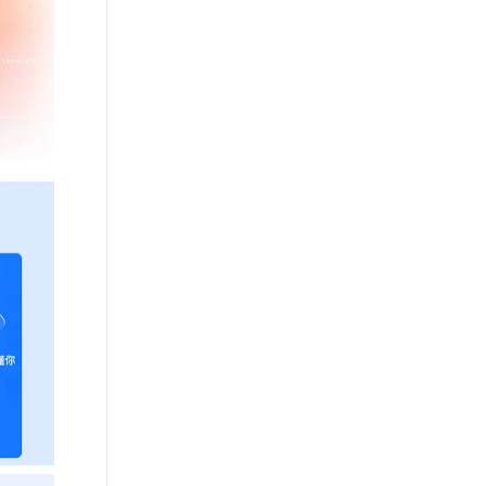
从文本、图片、视频中提取结构化的属性信息
构建支持视频理解的 AI 音视频实时通话应用
t.diy 一步搞定创意建站
构建大模型应用的安全防护体系
通过自然语言交互简化开发流程,全栈开发支持
通过阿里云安全产品对 AI 应用进行安全防护