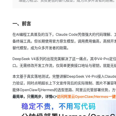
理能力相当、资费更低的替代模型，成为众多开发者的刚需
大数据开发治理平台 Data
AI 产品 免费试用
网络
安全
云开发大赛
Qwen3-VL-Plus
Tableau 订阅
1亿+ 大模型 tokens 和 
可观测
入门学习赛
中间件
AI空中课堂在线直播课
容器服务 Kubernetes 版
140+云产品 免费试用
一、前言
上云与迁云
提供一站式管理容器应用的 K
产品新客免费试用，最长1
数据库
生态解决方案
大模型服务
在AI编程工具普及的当下，Claude Code凭借强大的代码
企业出海
大模型ACA认证体验
大数据计算
备终端工具。但长期使用官方原生模型，调用费用偏高，高频开
助力企业全员 AI 认知与能
行业生态解决方案
千问AI平台-Token Plan
政企业务
替代模型，成为众多开发者的刚需。
媒体服务
开发者生态解决方案
企业服务与云通信
DeepSeek V4系列的出现完美解决了这一痛点，其中V4-Pro定
千问AI平台-模型体验
AI 开发和 AI 应用解决
口。无需修改开发工作流，仅简单更换接口地址与密钥，就能无缝替换
在线体验全尺寸、多种模态
域名与网站
本文基于真实落地测试，完整讲解DeepSeek V4-Pro接入C
Happy 系列大模型
终端用户计算
力验证，同时点明超长上下文宣传背后的实际限制、图片不兼容等
Serverless
能体OpenClaw与Hermes的选型思路、阿里云托管部署优势
最简单，只需两步，详情👉
访问阿里云OpenClaw/Hermes
开发工具
大模型解决方案
迁移与运维管理
快速部署 Dify，高效搭建 