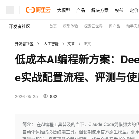
大模型
产品
解决方案
权益
定价
开发者社区
首页
模型体验
探索云世界
问产品
动手实
大模型
产品
解决方案
权益
定价
云市场
伙伴
服务
了解阿里云
精选产品
精选解决方案
普惠上云
产品定价
精选商城
成为销售伙伴
售前咨询
为什么选择阿里云
千问AI平台
开发者社区
人工智能
文章
正文
了解云产品的定价详情
大模型服务平台百炼
千问办公，解锁你的工作
普惠上云 官方力荐
分销伙伴
在线服务
网站建设
什么是云计算
大
低成本AI编程新方案：DeepSe
大模型服务与应用平台
企业级Agent产品，直接
云服务器38元/年起，超
咨询伙伴
多端小程序
技术领先
云上成本管理
售后服务
轻量应用服务器
Agency Agents：拥
官方推荐返现计划
大模型
精选产品
精选解决方案
Salesforce 国际版订阅
稳定可靠
e实战配置流程、评测与使
管理和优化成本
推荐新用户得奖励，单订单
销售伙伴合作计划
自助服务
友盟天域
安全合规
人工智能与机器学习
AI
文本生成
云数据库 RDS
HappyHorse 打造一
云工开物
无影生态合作计划
在线服务
观测云
分析师报告
高校专属算力普惠，学生认
计算
互联网应用开发
2026-05-25
832
Qwen3.8-Max
HOT
Salesforce On Alibaba C
工单服务
Tuya 物联网平台阿里云
研究报告与白皮书
人工智能平台 PAI
快速拥有专属 OpenClaw
大模
Consulting Partner 合
大数据
容器
智能体时代全能旗舰模型
免费试用
短信专区
一站式AI开发、训练和推
蓝凌 OA
AI 大模型销售与服务生
现代化应用
存储
天池大赛
Qwen3.7-Plus
简介：
在AI编程工具普及的当下，Claude Code凭借
云解析DNS
解决方案免费试用 新老
电子合同
自动化运维的必备终端工具。但长期使用官方原生模型，调
最高领取价值200元试用
能看、能想、能动手的多模
安全
网络与CDN
AI 算法大赛
畅捷通