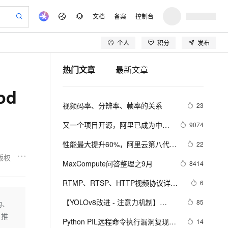
文档
备案
控制台
个人
积分
发布
验
作计划
器
AI 活动
专业服务
服务伙伴合作计划
开发者社区
加入我们
产品动态
服务平台百炼
阿里云 OPC 创新助力计划
热门文章
最新文章
一站式生成采购清单，支持单品或批量购买
io：打造专属 AI 语音助手
S产品伙伴计划（繁花）
峰会
CS
造的大模型服务与应用开发平台
一句话生成原生可编辑精美 PPT 文稿
AI 生产力先锋
Al MaaS 服务伙伴赋能合作
域名
博文
Careers
至高可申请百万元
Qwen3.8-Max 模型上线
od
开启高性价比 AI 编程新体验
弹性可伸缩的云计算服务
Qwen-Audio-3.0-Realtime 端到端实时语音角色扮演
输入一句话想法, 轻松生成专业的 PPT
先锋实践拓展 AI 生产力的边界
Token 补贴，五大权
计划
海大会
伙伴信用分合作计划
商标
问答
社会招聘
视频码率、分辨率、帧率的关系
23
益加速 OPC 成功
eek-V4-Pro
SS
一键部署幻兽帕鲁游戏服务器
飞天发布时刻
HOT
Open Search 向量检索版支
划
备案
电子书
校园招聘
pSeek-V4-Pro
视频创作，一键激活电商全链路生产力
稳定、安全、高性价比、高性能的云存储服务
一键购买专属联机服务器，轻松开启游戏
所见，即是所愿
持视频检索 Pipeline 功能
更多支持
又一个项目开源，阿里已成为中国
9074
划
公司注册
镜像站
视频生成
语音识别与合成
开源的关键力量？
专属 QwenPaw
漫剧工坊：一站式动画创作平台
AI 实训营
HOT
应用身份服务 (IDaaS)
性能最大提升60%，阿里云第八代企
22
合作伙伴培训与认证
划
上云迁移
站生成，高效打造优质广告素材
全接入的云上超级电脑
从聊天伙伴进化为能主动干活的本地数字员工
快速生产连贯的高质量长漫剧
从基础到进阶，Agent 创客手把手教你
OpenClaw 管理能力上线
业级实例ECS g8i正式上线
版权
lScope
我要反馈
e-1.1-T2V
Qwen3-TTS-Flash
MaxCompute问答整理之9月
8414
查询合作伙伴
n Alibaba Cloud ISV 合作
代维服务
建企业门户网站
10 分钟搭建微信、支付宝小程序
MaxCompute MaxFrame 提
畅细腻的高质量视频
离线语音合成大模型，多语言方言自适应，低延迟高稳定
创新加速
RTMP、RTSP、HTTP视频协议详解
ope
登录合作伙伴管理后台
6
我要建议
站，无忧落地极速上线
以可视化方式快速构建移动和 PC 门户网站
国内短信简单易用，安全可靠，秒级触达，全球覆盖200+国家和地区。
高效部署网站，快速应用到小程序
供自动弹性内存功能
（附：直播流地址、播放软件）
安全
【YOLOv8改进 - 注意力机制】
我要投诉
e-1.1-I2V
Cosyvoice-V3-Flash
85
构、
PolarDB
上云场景组合购
Milvus 弹性伸缩功能新增节
伴
Triplet Attention：轻量有效的三元注
、推
漫剧创作，剧本、分镜、视频高效生成
100%兼容MySQL、PostgreSQL，兼容Oracle，支持集中和分布式
覆盖90%+业务场景，专享组合折扣价
点支持范围
畅自然，细节丰富
高表现力语音合成大模型，语音克隆听感自然
VPN
Python PIL远程命令执行漏洞复现
14
意力