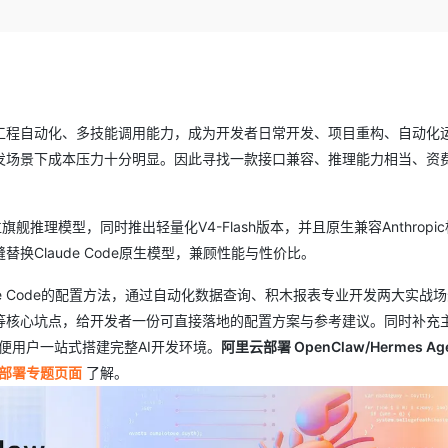
。
服务生态伙伴
云工开物
企业应用
Works
Night Plan 支持 Qwen 3.8-Max
云原生大数据计算服务 MaxCompute
AI 办公
云防火墙
NEW
GLM-5.2
Wan2.7-T
Red Hat
30+ 款产品免费体验
Data Agent 驱动的一站式 Data+AI 开发治理平台
夜间 5 折，Qwen/Meoo/TokenPlan 客户专享
面向分析的企业级SaaS模式云数据仓库
AI智能应用
云原生的云
科研合作
视觉 Coding、空间感知、多模态思考等全面升级
1M上下文，专为长程任务能力而生
ERP
堂（旗舰版）
SUSE
 ACK
智能客服
CRM
8s 服务
2个月
自动承接线索
建站小程序
OA 办公系统
AI 应用构建
大模型原生
理解、工程自动化、多技能调用能力，成为开发者日常开发、项目重构、自动化
发场景下成本压力十分明显。因此寻找一款接口兼容、推理能力相当、资
力提升
财税管理
模板建站
Qoder
大模型服务平台百炼-应用模版
HOT
NEW
面向真实软件
个人版上线、团队版降价；千问3.8-Max首发发尝鲜
丰富多元化的应用模版和解决方案
400电话
定制建站
位旗舰推理模型，同时推出轻量化V4-Flash版本，并且原生兼容Anthropi
万有无界
大模型服务平台百炼-智能体
方案
广告营销
模板小程序
Claude Code原生模型，兼顾性能与性价比。
的模型效果
灵活可视化地构建企业级 Agent
定制小程序
laude Code的配置方法，通过自动化数据查询、积木报表专业开发两大实战
秒悟
人工智能平台 PAI
APP 开发
云端极速 AI 
核心坑点，给开发者一份可直接落地的配置方案与参考建议。同时补充主
新一代 AI 视频生成模型，深度适配广告营销等场景
AI Native 的算法工程平台，一站式完成建模、训练、推理服务部署
建站系统
，方便用户一站式搭建完整AI开发环境。
阿里云部署 OpenClaw/Hermes Ag
一键部署专题页面
了解。
AI 应用
10分钟微调：让0.6B模型媲美235B模
多模态数据信