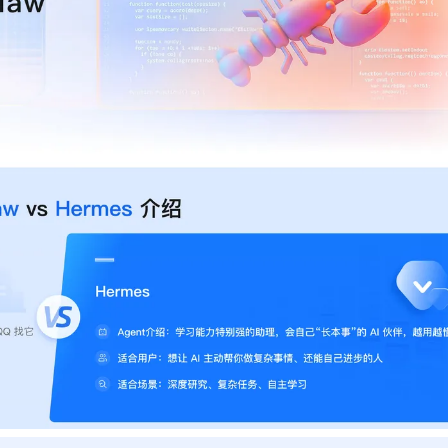
型
依托云原生高可用架构,实现Dify私有化部署
用1%尺寸在特定领域达到大模型90%以上效果
一个 AI 助手
超强辅助，Bol
即刻拥有 DeepSeek-R1 满血版
在企业官网、通讯软件中为客户提供 AI 客服
多种方案随心选，轻松解锁专属 DeepSeek