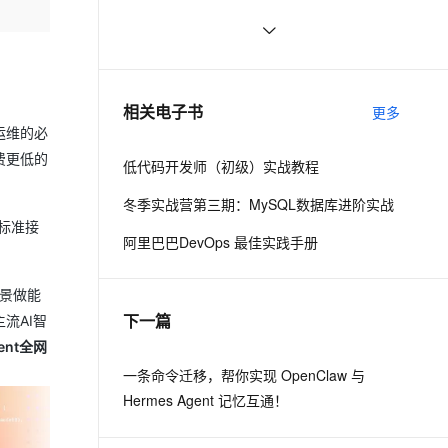
(CVE-2017-8291 CVE-2017-8291)
云聚AI 严选权益
AI 原生数据库服务发布
SSL 证书
新年快乐 ~
530
2V
Fun-ASR
，一键激活高效办公新体验
上边界网络安全防护产品
精选AI产品，从模型到应用全链提效
Agent 数据网关
文戏情感细腻自然，动作戏激烈拳拳到肉，实现更强表演能力
支持中英文自由切换，具备更强的噪声鲁棒性
堡垒机
50个优秀的名片设计作品欣赏
577
AI 用量加速计划
云原生数据库 PolarDB
防火墙
、识别商机，让客服更高效、服务更出色。
WebBrowser控件使用详解
新老同享，达量后返
Agentic Database 发布
593
相关电子书
更多
主机安全
应用
运维的必
费更低的
低代码开发师（初级）实战教程
千问办公
NEW
AI 应用及服务市场
的智能体编程平台
一站式AI生产力平台
冬季实战营第三期：MySQL数据库进阶实战
c标准接
AI 应用
伶鹊
阿里巴巴DevOps 最佳实践手册
企业级人与Agent协作平台，接入和调度多个数字员工
智能客服平台，对话机器人、对话分析、智能外呼
大模型
场景做能
大模型服务平台百炼 - 全妙
自然语言处理
下一篇
应用创作平台
多模态内容创作工具，已接入 DeepSeek
流AI智
数据标注
ent全网
机器学习
一条命令迁移，帮你实现 OpenClaw 与
Hermes Agent 记忆互通！
息提取
与 AI 智能体进行实时音视频通话