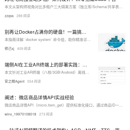
本文从架构师视角对比多租户三大隔离方案（独立库/Schema/共享表），结合Taoify跨境电商实践，详解基于Spring Boot + MyBatis Plus的租户上下文传递、SQL自动注入与动态数据源切换实现，并分享阿里云RDS部署最佳实践。（239字）
zzqss
286
别再让Docker占满你的硬盘！一篇搞定docker system所有命令
本指南详解 `docker system` 命令组，助你精准诊断与优雅清理 Docker 占用空间：`df` 查磁盘、`prune` 清资源、`info` 看配置、`events` 监事件。覆盖安全清理策略、自动化脚本与环境最佳实践，告别“磁盘爆满”焦虑。（239字）
修己xj
409
端侧AI在工业AR终端上的部署实践：模型轻量化与MNN推理优化
本文针对工业AR终端（八核/3GB/Android）离线AI部署难题，提出轻量化（知识蒸馏+INT8量化+通道剪枝）与推理优化（MNN引擎、流水线并行、内存复用）方案。实测三模型总大小仅12MB，端到端延迟178ms，内存占用降低70%，续航影响可控，已落地电力巡检与化工安全场景。（239字）
安之眼Agent
554
阐述：微店商品详情API实战经验
微店商品详情API（micro.item_get）提供标准化接口，通过商品ID一键获取标题、价格、库存、图片、SKU、详情页及店铺信息等全量公开数据。支持AppKey+Secret签名鉴权，HTTPS/JSON，稳定易对接，适用于数据采集、多平台同步、价格监控、多店管理等场景。（239字）
winx_19970108018
273