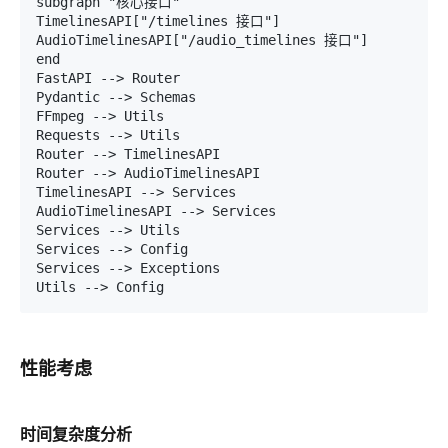
subgraph "核心接口"

TimelinesAPI["/timelines 接口"]

AudioTimelinesAPI["/audio_timelines 接口"]

end

FastAPI --> Router

Pydantic --> Schemas

FFmpeg --> Utils

Requests --> Utils

Router --> TimelinesAPI

Router --> AudioTimelinesAPI

TimelinesAPI --> Services

AudioTimelinesAPI --> Services

Services --> Utils

Services --> Config

Services --> Exceptions

性能考虑
时间复杂度分析