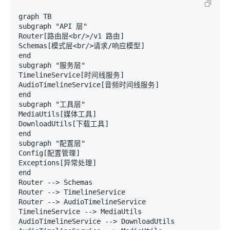
graph TB

subgraph "API 层"

Router[路由层<br/>/v1 路由]

Schemas[模式层<br/>请求/响应模型]

end

subgraph "服务层"

TimelineService[时间线服务]

AudioTimelineService[音频时间线服务]

end

subgraph "工具层"

MediaUtils[媒体工具]

DownloadUtils[下载工具]

end

subgraph "配置层"

Config[配置管理]

Exceptions[异常处理]

end

Router --> Schemas

Router --> TimelineService

Router --> AudioTimelineService

TimelineService --> MediaUtils

AudioTimelineService --> DownloadUtils
