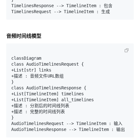
TimelinesResponse --> TimelineItem : 包含

音频时间线模型
classDiagram

class AudioTimelinesRequest {

+List[str] links

+描述 : 音频文件URL数组

}

class AudioTimelinesResponse {

+List[TimelineItem] timelines

+List[TimelineItem] all_timelines

+描述 : 分割后的时间线列表

+描述 : 完整的时间线列表

}

AudioTimelinesRequest --> TimelineItem : 输入
