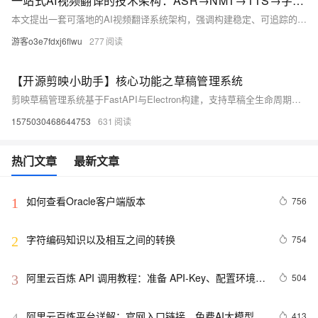
一站式AI视频翻译的技术架构：ASR→NMT→TTS→字幕压制的全链路设计
本文提出一套可落地的AI视频翻译系统架构，强调构建稳定、可追踪的数据管线而非简单串联模型。全链路分为输入、ASR、说话人分离、NMT、TTS、后处理和任务编排7层，以带时间轴/角色/状态的segment为核心数据结构，确保时间轴精准、声音不串、成品直发，专为出海、课程本地化与短剧翻译等场景优化。
游客o3e7fdxj6flwu
277
【开源剪映小助手】核心功能之草稿管理系统
剪映草稿管理系统基于FastAPI与Electron构建，支持草稿全生命周期管理、default2模板迁移、双文件（draft_content.json/draft_info.json）同步及跨平台目录扫描（robocopy/rsync），自动触发剪映/Premiere草稿发现，无需重启，提升创作效率。（239字）
1575030468644753
631
热门文章
最新文章
如何查看Oracle客户端版本
756
1
字符编码知识以及相互之间的转换
754
2
阿里云百炼 API 调用教程：准备 API-Key、配置环境变
504
3
量和调用 API 流程
阿里云百炼平台详解：官网入口链接、免费AI大模型领
413
4