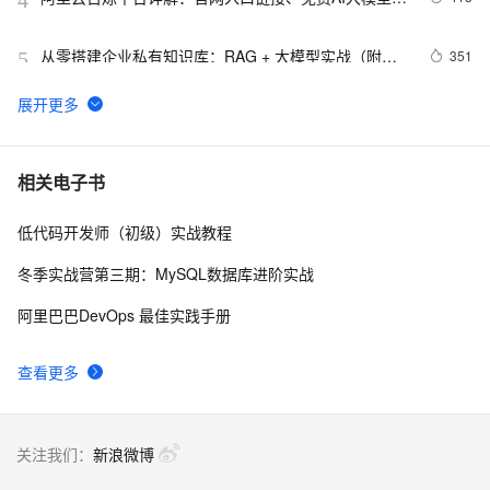
取及常见问题解答FAQ
从零搭建企业私有知识库：RAG + 大模型实战（附完
351
5
整代码）
0 代码也能一键上线应用！阿里云 Meoo 秒悟，一句话
330
6
生成网站 / 小程序全链路开发工具
阿里云百炼Token Plan三大档位详解：Credits计费规
313
7
相关电子书
则、Token换算与团队选型指南
低代码开发师（初级）实战教程
千问办公 QwenWork 深度解析：基于 Qwen3.8 大模
278
8
型，六大核心能力重构企业全自动化工作流
冬季实战营第三期：MySQL数据库进阶实战
阿里云百炼上线DeepSeek-V4：API 价格与官网一致，
265
9
阿里巴巴DevOps 最佳实践手册
百万Tokens输入最低1元、输出最低2元
阿里云百炼大模型服务平台文本、图像、音频、视频等
253
10
查看更多
主要模型与能力介绍
关注我们：
新浪微博