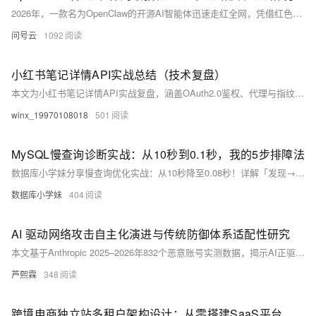
2026年，一款名为OpenClaw的开源AI智能体迅速走红全网，凭借红色龙虾样式的标识，被爱好者亲切称作“龙虾”，而部署、调教与使用OpenClaw的全过程，也被大家戏称为“养龙虾”。OpenClaw的核心理念是打造真正能落地执行任务的AI，它打破了传统AI仅停留在对话交互的局限，通过赋予模型操作系统、操控软件、读写文件、控制浏览器、执行代码等真实操作权限，让AI从“聊天助手”升级为可以自主干活的数字员工，能够理解自然语言指令并独立完成一系列自动化工作流。
问号云
1092
小红书笔记详情API实战总结（技术复盘）
本文为小红书笔记详情API实战复盘，涵盖OAuth2.0鉴权、代理与指纹配置避封、限流/风控应对等关键问题。详解note_id、access_token等核心参数及结构化返回字段（内容/媒体/互动/作者），助力竞品分析与内容监测。（239字）
winx_19970108018
501
MySQL慢查询诊断实战：从10秒到0.1秒，我的5步排障法
数据库小学妹分享慢查询优化实战：从10秒降至0.08秒！详解「发现→收集→分析→优化→验证」5步排障法，覆盖慢日志配置、EXPLAIN进阶、索引失效场景、JOIN与分页优化等核心技巧，附真实案例与速查表。
数据库小学妹
404
AI 驱动网络攻击自主化演进与传统防御体系适配性研究
本文基于Anthropic 2025–2026年832个恶意账号实测数据，揭示AI正驱动网络攻击从人工主导迈向全链路自主化：67%攻击者用AI筹备攻击，中高风险者占比由33%升至56%，AI已深度渗透后渗透阶段。研究指出MITRE ATT&CK等传统框架失效、防御体系滞后，并提出覆盖行为监测、框架迭代、权限管控、人员赋能的分层防御方案。（239字）
芦熙霖
348
跨境电商独立站多租户架构设计：从零搭建SaaS平台