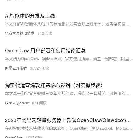
AI智能体的开发及上线
本文详解AI智能体从0到1的标准化开发与合规上线闭环：涵盖架构设计（大脑/规划/记忆/工具/感知）、低代码/代码级开发路径、RAG知识增强、算法备案、内容安全与数据脱敏等2026最新监管要求，助力高效、合规落地。
北京木奇移动技术
612
OpenClaw 用户部署和使用指南汇总
本文档为OpenClaw（原MoltBot）官方使用指南，涵盖一键部署（阿里云轻量服务器年仅68元）、钉钉/飞书/企微等多平台AI员工搭建、典型场景实践及高频问题FAQ。同步更新产品化修复进展，助力用户高效落地7×24小时主动执行AI助手。
阿里云开发者
30324
淘宝代运营爆款打造核心逻辑（附实操步骤）
本文基于淘宝官方规则与12年实战经验，提炼出一套科学、可复用的爆款打造方法论。涵盖产品选型（30%）、内容优化（25%）、流量运营（25%）、口碑维护（20%）四大维度，含8步实操流程与真实案例验证，助力商家提升转化、延长爆款生命周期。（239字）
i67n76yj4twyc
971
2026年阿里云轻量服务器上部署OpenClaw(Clawdbot)及接入skills极简教程
在AI智能体技术持续迭代的2026年，OpenClaw（原Clawdbot、Moltbot）凭借“开源可控、轻量化部署、全场景技能扩展”的核心优势，成为个人办公与轻量团队提升效率的首选工具。它打破了传统AI“只会对话不会执行”的局限，通过标准化的Skills（技能）生态，让AI具备网页浏览、文件处理、邮件管理、代码开发等具象化操作能力，真正实现“自然语言指令驱动，全流程自动化执行”。
OpenClaw
1027