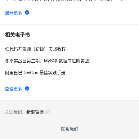
址、播放软件）
【YOLOv8改进 - 注意力机制】Triplet Attention：轻量有
4
6
效的三元注意力
Python PIL远程命令执行漏洞复现(CVE-2017-8291 
11
7
相关电子书
CVE-2017-8291)
低代码开发师（初级）实战教程
新年快乐 ~
1
8
冬季实战营第三期：MySQL数据库进阶实战
50个优秀的名片设计作品欣赏
578
9
阿里巴巴DevOps 最佳实践手册
WebBrowser控件使用详解
590
10
查看更多
关注我们：
新浪微博
联系我们