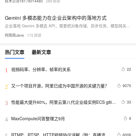
技术交流18179014480
289
Gemini 多模态能力在企业云架构中的落地方式
企业落地 Gemini 多模态 API，需要把对象存储、异步任务、模型网关、审核流、日志审计和成本统计一起设计。本文给出一套云上架构拆解。
阿简简Jane
172
热门文章
最新文章
视频码率、分辨率、帧率的关系
22
1
又一个项目开源，阿里已成为中国开源的关键力量？
9070
2
性能最大提升60%，阿里云第八代企业级实例ECS g8i正
33
3
式上线
MaxCompute问答整理之9月
9
4
RTMP、RTSP、HTTP视频协议详解（附：直播流地
6006
5