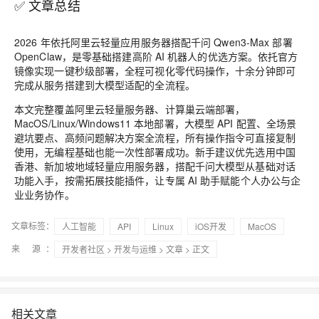
✅ 文章总结
2026 年依托阿里云轻量应用服务器搭配千问 Qwen3-Max 部署
OpenClaw，是零基础搭建高阶 AI 机器人的优选方案。依托官方
镜像实现一键秒级部署，全程可视化零代码操作，十余分钟即可
完成从服务搭建到大模型适配的全流程。
本文完整覆盖阿里云轻量服务器、计算巢云端部署，
MacOS/Linux/Windows11 本地部署，大模型 API 配置、全场景
避坑要点、高频问题解决方案全流程，所有操作指令可直接复制
使用，无编程基础也能一次性部署成功。新手建议优先选用中国
香港、新加坡地域轻量应用服务器，搭配千问大模型从基础对话
功能入手，按需拓展技能插件，让专属 AI 助手赋能个人办公与企
业业务协作。
文章标签：
人工智能
API
Linux
iOS开发
MacOS
来 源：
开发者社区
>
开发与运维
>
文章
> 正文
相关文章