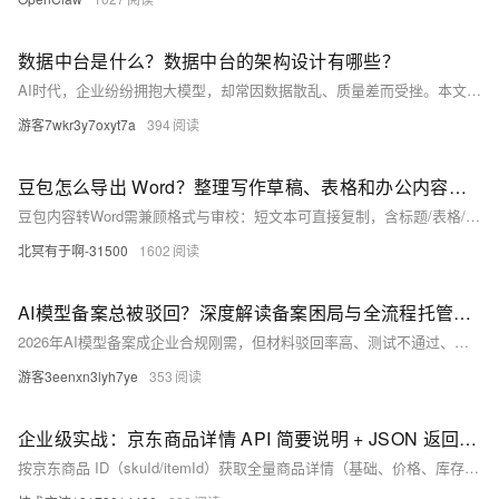
数据中台是什么？数据中台的架构设计有哪些？
AI时代，企业纷纷拥抱大模型，却常因数据散乱、质量差而受挫。本文直击痛点，系统解析数据中台——这一AI落地的“必答题”。详解功能架构（资产层、工具层、应用层）与技术架构（采集、存储、计算、治理、服务五层），干货满满，助你夯实数据底座，让AI真正见效。
游客7wkr3y7oxyt7a
394
豆包怎么导出 Word？整理写作草稿、表格和办公内容的流程
豆包内容转Word需兼顾格式与审校：短文本可直接复制，含标题/表格/代码者推荐导出Markdown后用DeepShare等工具转换，确保结构完整；所有AI生成内容均须人工核对事实、删冗余、补案例，方可正式交付。
北冥有于啊-31500
1602
AI模型备案总被驳回？深度解读备案困局与全流程托管服务的价值
2026年AI模型备案成企业合规刚需，但材料驳回率高、测试不通过、审批周期长达4–10个月。本文深度解析备案三大难点（材料完备性、双审核机制、技术测试），对比三类服务商，并强调“技术预检+材料规范+安全测试+全程跟进”四位一体的全流程托管价值，助力企业高效拿号。
游客3eenxn3lyh7ye
353
企业级实战：京东商品详情 API 简要说明 + JSON 返回参考
按京东商品 ID（skuId/itemId）获取全量商品详情（基础、价格、库存、SKU、图片、促销、售后、店铺）