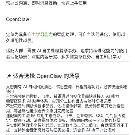
常办公沟通、即时消息互动、快速上手使用
OpenClaw
定位为具备
自主学习能力
的智能助理，可自主迭代进化，使用越
久适配性越强。
适配人群：需要 AI 自主处理复杂事务、追求持续进化能力的使用
者适配场景：深度内容研究、多步骤复杂任务、自主知识学习
📌 适合选择 OpenClaw 的场景
只想拥有 AI 自动回复消息、信息查询、日程提醒功能，追求快速落地
使用
日常高频使用微信、飞书，希望通过可视化界面快速接入 AI 能力
需要搭建多 AI 助手体系，实现分工协作且支持随时切换调度
不想花费时间折腾技术配置，依托镜像部署，数分钟即可开启对话使
用，零基础也能跟着界面指引完成配置
适配国内主流 IM 应用生态成熟，飞书、企业微信、QQ、钉钉接入稳
定，群聊互动、消息提醒体验流畅，适配国内办公与团队协作场景
单实例可管理多个智能代理，实现数字员工分工值守，会话隔离互不干
扰，支持跨会话消息转发与任务交接，适合多 AI 协同办公场景