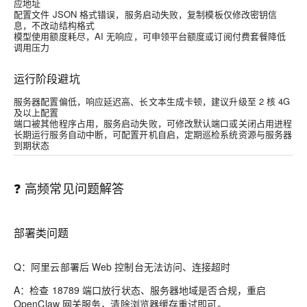
应地址
配置文件 JSON 格式错误，服务启动失败，复制模板仅修改密钥信
息，不改动结构格式
模型使用额度耗尽，AI 无响应，可申领平台额度或订阅付费套餐降低
调用压力
运行阶段避坑
服务器配置偏低，响应延迟高、长文本生成卡顿，建议升级至 2 核 4G
及以上配置
端口被其他程序占用，服务启动失败，可修改默认端口或关闭占用进程
长期运行服务自动中断，可配置开机自启，定期巡检系统资源与服务器
到期状态
❓ 高频常见问题解答
部署类问题
Q：阿里云部署后 Web 控制台无法访问、连接超时
A：检查 18789 端口放行状态、服务器地域是否合规，重启
OpenClaw 网关服务，清除浏览器缓存重试即可。