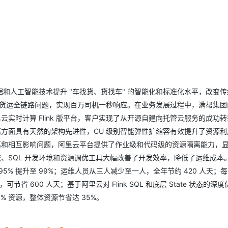
和人工智能技术提升 "车找货、货找车" 的智能化和标准化水平，改变传
解决货运全链路问题，实现百万司机一秒响应。在业务发展过程中，满帮集团
里云实时计算 Flink 版平台，客户实现了从开源自建向托管云服务的成功
隔离方面具有天然的架构先进性，CU 级别智能弹性扩缩容有效提升了资源
的资源隔离和相互影响问题，阿里云平台提供了作业级和代码级的资源隔离能力，
 采集系统、SQL 开发环境和资源调优工具大幅改善了开发效率，降低了运维成
指标从 95% 提升至 99%；运维人员从三人减少至一人，全年节约 420 人天；
 600 人天；基于阿里云对 Flink SQL 和底层 State 状态的深
省 40% 资源，整体资源节省达 35%。