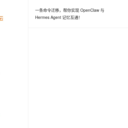
从文本、图片、视频中提取结构化的属性信息
构建支持视频理解的 AI 音视频实时通话应用
一条命令迁移，帮你实现 OpenClaw 与
t.diy 一步搞定创意建站
构建大模型应用的安全防护体系
Hermes Agent 记忆互通！
通过自然语言交互简化开发流程,全栈开发支持
通过阿里云安全产品对 AI 应用进行安全防护