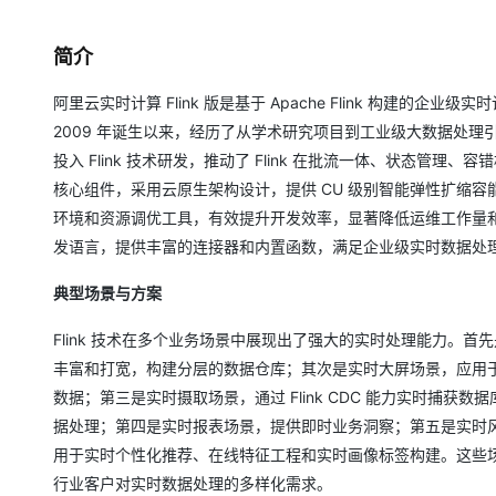
大数据开发治理平台 Data
AI 产品 免费试用
网络
安全
云开发大赛
Qwen3-VL-Plus
Tableau 订阅
1亿+ 大模型 tokens 和 
简介
可观测
入门学习赛
中间件
AI空中课堂在线直播课
云防火墙
140+云产品 免费试用
阿里云实时计算 Flink 版是基于 Apache Flink 构建的企
上云与迁云
云原生的云上边界网络安全
产品新客免费试用，最长1
数据库
2009 年诞生以来，经历了从学术研究项目到工业级大数据处理引擎
生态解决方案
大模型服务
企业出海
大模型ACA认证体验
大数据计算
投入 Flink 技术研发，推动了 Flink 在批流一体、状态管理
助力企业全员 AI 认知与能
行业生态解决方案
核心组件，采用云原生架构设计，提供 CU 级别智能弹性扩缩容能力
千问AI平台-Token Plan
政企业务
媒体服务
环境和资源调优工具，有效提升开发效率，显著降低运维工作量和成本。该产
开发者生态解决方案
发语言，提供丰富的连接器和内置函数，满足企业级实时数据处
企业服务与云通信
千问AI平台-模型体验
AI 开发和 AI 应用解决
在线体验全尺寸、多种模态
典型场景与方案
域名与网站
Happy 系列大模型
终端用户计算
Flink 技术在多个业务场景中展现出了强大的实时处理能力。首先
丰富和打宽，构建分层的数据仓库；其次是实时大屏场景，应用于双
Serverless
数据；第三是实时摄取场景，通过 Flink CDC 能力实时捕
据处理；第四是实时报表场景，提供即时业务洞察；第五是实时
开发工具
大模型解决方案
用于实时个性化推荐、在线特征工程和实时画像标签构建。这些场景
迁移与运维管理
行业客户对实时数据处理的多样化需求。
快速部署 Dify，高效搭建 