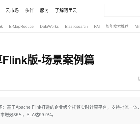
云市场
伙伴
服务
了解阿里云
nk
E-MapReduce
DataWorks
Elasticsearch
PAI
智能搜索推荐
Mi
AI 特惠
数据与 API
成为产品伙伴
企业增值服务
最佳实践
价格计算器
AI 场景体
基础软件
产品伙伴合
阿里云认证
市场活动
配置报价
大模型
自助选配和估算价格
新方式
睿译宝，AI翻译排版一步到位
智启 AI 普惠权益
产品生态集成认证中心
企业支持计划
云上春晚
域名与网站
千问官方 MaaS 平台，为开发者和 Agent 而生，新用户赠送 1 亿 + tokens 额度
Qwen Aud
AI Coding
阿里云Maa
2026 阿里云
云服务器 E
为企业打
数据集
Windows
大模型认证
模型
NEW
NEW
link版-场景案例篇
交付可用成果
值低价云产品抢先购
上传文档即自动完成翻译和格式还原
至高享 1亿+免费 tokens，加速 Al 应用落地
提供智能易用的域名与建站服务
智能编程，一键
安全可靠、
产品生态伙伴
专家技术服务
云上奥运之旅
弹性计算合作
阿里云中企出
手机三要素
宝塔 Linux
全部认证
价格优势
有专属领域专家
GLM-5.2：长任务时代开源旗舰模型
阿里云 OPC 创新助力计划
千问大模型
即刻拥有 DeepS
AI 电商营销
对象存储 O
大模型
产品生态伙伴工作台
企业增值服务台
云栖战略参考
云存储合作计
云栖大会
身份实名认证
CentOS
训练营
推动算力普惠，释放技术红利
最高返9万
多领域专家智能体,一键组建 AI 虚拟交付团队
快速构建应用程序和网站，即刻迈出上云第一步
至高百万元 Token 补贴，加速一人公司成长
多元化、高性能、安全可靠的大模型服务
真正可用的 1M 上下文,一次完成代码全链路开发
轻松解锁专属 Dee
从图文生成到
云上的中国
数据库合作计
活动全景
短信
Docker
图片和
站式影视创作平台
Hermes Agent，打造自进化智能体
Token Plan 模型订阅计划
数字证书管理服务（原SSL证书）
5 分钟轻松部署
AI 广告创作
无影云电脑
企业成长
NEW
信息公告
看见新力量
云网络合作计
OCR 文字识别
JAVA
证享300元代金券
可视化编排打通从文字构思到成片全链路闭环
全托管，含MySQL、PostgreSQL、SQL Server、MariaDB多引擎
自主进化，持久记忆，越用越聪明
Qwen3.8-Max 首发尝鲜，限时加量 10 倍，夜间低至2折
实现全站HTTPS，呈现可信的WEB访问
图文、视频一
随时随地安
魔搭 Mode
Kimi-K3
HappyHors
NEW
loud
服务实践
官网公告
金融模力时刻
Salesforce O
版
发票查验
全能环境
Claude Code + GStack 打造工程团队
千问办公，限时限量积分加倍
Qoder
低代码高效构
AI 建站
短信服务
：基于Apache Flink打造的企业级全托管实时计算平台，支持批流一体
型
NEW
作计划
Kimi 最新旗舰模型，长程编程与推理利器
让文字生成流
计划
创新中心
魔搭 ModelSc
健康状态
理服务
让AI从“聊天伙伴”进化为能干活的“数字员工”
安装技能 GStack，拥有专属 AI 工程团队
你的AI工作搭子，覆盖日常办公高频场景
面向真实软件的智能体编程平台
0 代码专业建
效35%，SLA达99.9%。
客户案例
天气预报查询
操作系统
态合作计划
Deepseek-v4-pro
HappyHors
同享
万小智 AI 建站低至 15元/月
Qoder CN
AI 短剧/漫剧
云原生数据库 
快递物流查询
WordPress
成为服务伙
高校合作
点，立即开启云上创新
覆盖公网/内网、递归/权威、移动APP等全场景解析服务
送.CN域名，送备案服务码
基于千问大模型等，支持代码智能生成、研发智能问答
AI助力短剧
态智能体模型
旗舰 MoE 大模型，百万上下文与顶尖推理能力
图生视频，流
Ubuntu