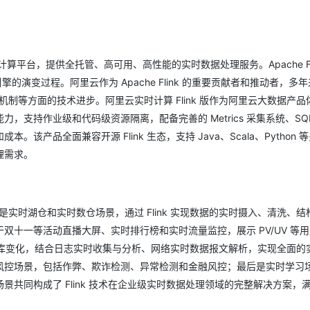
服务生态伙伴
云工开物
企业应用
Works
Night Plan 支持 Qwen 3.8-Max
云原生大数据计算服务 MaxCompute
AI 办公
容器服务 Kub
NEW
GLM-5.2
Wan2.7-T
Red Hat
30+ 款产品免费体验
Data Agent 驱动的一站式 Data+AI 开发治理平台
夜间 5 折，Qwen/Meoo/TokenPlan 客户专享
面向分析的企业级SaaS模式云数据仓库
AI智能应用
提供一站式管
科研合作
视觉 Coding、空间感知、多模态思考等全面升级
1M上下文，专为长程任务能力而生
ERP
堂（旗舰版）
SUSE
智能客服
业级实时计算平台，提供全托管、高可用、高性能的实时数据处理服务。Apache Fli
CRM
防护产品
2个月
自动承接线索
的演变过程。阿里云作为 Apache Flink 的重要贡献者和推动者，多
建站小程序
OA 办公系统
AI 应用构建
大模型原生
、容错机制等方面的技术进步。阿里云实时计算 Flink 版作为阿里云大数据产
力提升
财税管理
模板建站
，支持作业级和代码级资源隔离，配备完善的 Metrics 采集系统、SQ
Qoder
大模型服务平台百炼-应用模版
HOT
NEW
面向真实软件
品全面兼容开源 Flink 生态，支持 Java、Scala、Python 
个人版上线、团队版降价；千问3.8-Max首发发尝鲜
丰富多元化的应用模版和解决方案
400电话
定制建站
理需求。
万有无界
大模型服务平台百炼-智能体
方案
广告营销
模板小程序
的模型效果
灵活可视化地构建企业级 Agent
定制小程序
秒悟
人工智能平台 PAI
是实时湖仓和实时数仓场景，通过 Flink 实现数据的实时摄入、清洗、结
APP 开发
云端极速 AI 
新一代 AI 视频生成模型，深度适配广告营销等场景
AI Native 的算法工程平台，一站式完成建模、训练、推理服务部署
十一等活动直播大屏、实时排行榜和实时流量监控，展示 PV/UV 等
建站系统
获数据库变化，结合日志实时收集与分析、网络实时数据报文解析，实现全面的
风控场景，包括作弊、欺诈检测、异常检测和金融风控；最后是实时学习
共同构成了 Flink 技术在企业级实时数据处理领域的完整解决方案，
AI 应用
10分钟微调：让0.6B模型媲美235B模
多模态数据信