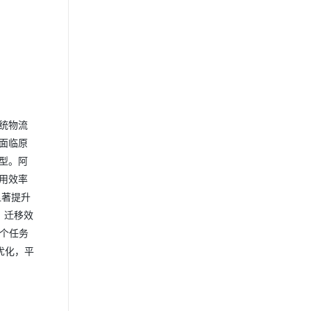
统物流
面临原
转型。阿
利用效率
显著提升
本。迁移效
每个任务
度优化，平