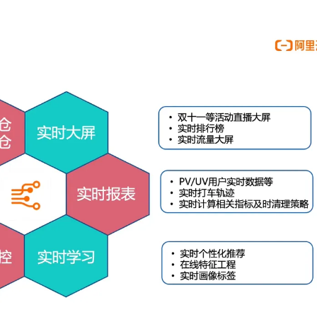
型
依托云原生高可用架构,实现Dify私有化部署
用1%尺寸在特定领域达到大模型90%以上效果
一个 AI 助手
超强辅助，Bol
即刻拥有 DeepSeek-R1 满血版
在企业官网、通讯软件中为客户提供 AI 客服
多种方案随心选，轻松解锁专属 DeepSeek