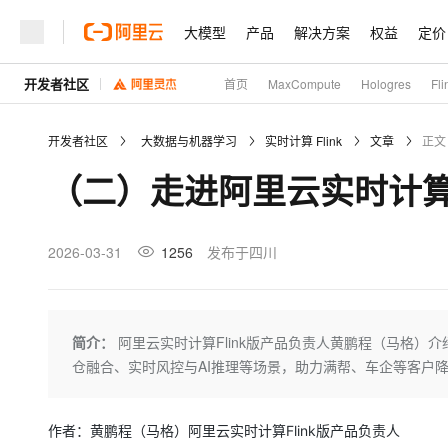
大模型
产品
解决方案
权益
定价
开发者社区
首页
MaxCompute
Hologres
Fli
大模型
产品
解决方案
权益
定价
云市场
伙伴
服务
了解阿里云
精选产品
精选解决方案
普惠上云
产品定价
精选商城
成为销售伙伴
售前咨询
为什么选择阿里云
千问AI平台
开发者社区
大数据与机器学习
实时计算 Flink
文章
正文
了解云产品的定价详情
大模型服务平台百炼
千问办公，解锁你的工作
普惠上云 官方力荐
分销伙伴
在线服务
网站建设
什么是云计算
大
（二）走进阿里云实时计算F
大模型服务与应用平台
企业级Agent产品，直接
云服务器38元/年起，超
咨询伙伴
多端小程序
技术领先
云上成本管理
售后服务
轻量应用服务器
Agency Agents：拥
官方推荐返现计划
大模型
精选产品
精选解决方案
Salesforce 国际版订阅
稳定可靠
管理和优化成本
推荐新用户得奖励，单订单
销售伙伴合作计划
2026-03-31
1256
发布于四川
自助服务
友盟天域
安全合规
人工智能与机器学习
AI
文本生成
云数据库 RDS
HappyHorse 打造一
云工开物
无影生态合作计划
在线服务
观测云
分析师报告
高校专属算力普惠，学生认
计算
互联网应用开发
Qwen3.8-Max
HOT
Salesforce On Alibaba C
工单服务
Tuya 物联网平台阿里云
研究报告与白皮书
人工智能平台 PAI
快速拥有专属 OpenClaw
简介：
阿里云实时计算Flink版产品负责人黄鹏程（马格）介绍
大模
Consulting Partner 合
大数据
容器
智能体时代全能旗舰模型
免费试用
短信专区
一站式AI开发、训练和推
仓融合、实时风控与AI推理等场景，助力满帮、车企等客户降本增
蓝凌 OA
AI 大模型销售与服务生
现代化应用
存储
天池大赛
Qwen3.7-Plus
云解析DNS
解决方案免费试用 新老
电子合同
最高领取价值200元试用
能看、能想、能动手的多模
安全
网络与CDN
作者：黄鹏程（马格）阿里云实时计算Flink版产品负责人
AI 算法大赛
畅捷通