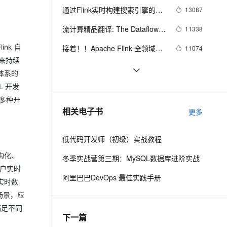
ernetes 版 ACK
云聚AI 严选权益
通过Flink实时构建搜索引擎的索
AI 原生数据库服务发布
13087
SSL 证书
2V
Fun-ASR
，一键激活高效办公新体验
理容器应用的 K8s 服务
精选AI产品，从模型到应用全链提效
Agent 数据网关
引
文戏情感细腻自然，动作戏激烈拳拳到肉，实现更强表演能力
支持中英文自由切换，具备更强的噪声鲁棒性
流计算精品翻译: The Dataflow 
堡垒机
11338
AI 用量加速计划
Model
云原生数据库 PolarDB
nk 自
防火墙
接着！！Apache Flink 全领域干
11074
、识别商机，让客服更高效、服务更出色。
新老同享，达量后返
Agentic Database 发布
货合集（持续更新）
年来持续
主机安全
应用
基于实时计算（Flink）打造一个简
8336
品体系的
单的实时推荐系统
Flink Checkpoint 问题排查实用指
L 开发
8220
千问办公
NEW
AI 应用及服务市场
南
的智能体编程平台
一站式AI生产力平台
等多种开
广告场景下的实时计算
8040
相关电子书
更多
AI 应用
伶鹊
企业级人与Agent协作平台，接入和调度多个数字员工
智能客服平台，对话机器人、对话分析、智能外呼
大模型
低代码开发师（初级）实战教程
大模型服务平台百炼 - 全妙
自然语言处理
构化、
冬季实战营第三期：MySQL数据库进阶实战
应用创作平台
多模态内容创作工具，已接入 DeepSeek
用户实时
数据标注
阿里巴巴DevOps 最佳实践手册
实时数
机器学习
场景，应
满足不同
下一篇
息提取
与 AI 智能体进行实时音视频通话