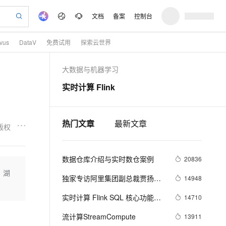
文档
备案
控制台
lvus
DataV
免费试用
探索云世界
验
作计划
器
AI 活动
专业服务
服务伙伴合作计划
开发者社区
加入我们
产品动态
服务平台百炼
阿里云 OPC 创新助力计划
大数据与机器学习
一站式生成采购清单，支持单品或批量购买
io：打造专属 AI 语音助手
S产品伙伴计划（繁花）
峰会
CS
造的大模型服务与应用开发平台
一句话生成原生可编辑精美 PPT 文稿
AI 生产力先锋
Al MaaS 服务伙伴赋能合作
域名
博文
Careers
至高可申请百万元
Qwen3.8-Max 模型上线
实时计算 Flink
开启高性价比 AI 编程新体验
弹性可伸缩的云计算服务
Qwen-Audio-3.0-Realtime 端到端实时语音角色扮演
输入一句话想法, 轻松生成专业的 PPT
先锋实践拓展 AI 生产力的边界
Token 补贴，五大权
计划
海大会
伙伴信用分合作计划
商标
问答
社会招聘
益加速 OPC 成功
eek-V4-Pro
SS
一键部署幻兽帕鲁游戏服务器
飞天发布时刻
HOT
Open Search 向量检索版支
划
备案
电子书
校园招聘
pSeek-V4-Pro
视频创作，一键激活电商全链路生产力
稳定、安全、高性价比、高性能的云存储服务
一键购买专属联机服务器，轻松开启游戏
所见，即是所愿
持视频检索 Pipeline 功能
热门文章
最新文章
更多支持
版权
划
公司注册
镜像站
视频生成
语音识别与合成
专属 QwenPaw
漫剧工坊：一站式动画创作平台
AI 实训营
HOT
应用身份服务 (IDaaS)
合作伙伴培训与认证
划
上云迁移
站生成，高效打造优质广告素材
全接入的云上超级电脑
从聊天伙伴进化为能主动干活的本地数字员工
快速生产连贯的高质量长漫剧
从基础到进阶，Agent 创客手把手教你
OpenClaw 管理能力上线
数据仓库介绍与实时数仓案例
lScope
20836
我要反馈
e-1.1-T2V
Qwen3-TTS-Flash
查询合作伙伴
n Alibaba Cloud ISV 合作
代维服务
建企业门户网站
10 分钟搭建微信、支付宝小程序
、湖
MaxCompute MaxFrame 提
畅细腻的高质量视频
离线语音合成大模型，多语言方言自适应，低延迟高稳定
独家专访阿里集团副总裁贾扬
14948
创新加速
ope
登录合作伙伴管理后台
我要建议
站，无忧落地极速上线
以可视化方式快速构建移动和 PC 门户网站
国内短信简单易用，安全可靠，秒级触达，全球覆盖200+国家和地区。
高效部署网站，快速应用到小程序
供自动弹性内存功能
清：我为什么选择加入阿里巴
安全
实时计算 Flink SQL 核心功能解
14710
我要投诉
e-1.1-I2V
Cosyvoice-V3-Flash
巴？
PolarDB
上云场景组合购
Milvus 弹性伸缩功能新增节
伴
密
漫剧创作，剧本、分镜、视频高效生成
100%兼容MySQL、PostgreSQL，兼容Oracle，支持集中和分布式
覆盖90%+业务场景，专享组合折扣价
点支持范围
畅自然，细节丰富
高表现力语音合成大模型，语音克隆听感自然
流计算StreamCompute
13911
VPN