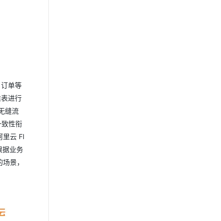
户订单等
维表进行
，无缝流
一致性衔
云 Fl
根据业务
的场景，