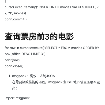
]
cursor.executemany("INSERT INTO movies VALUES (NULL, ?,
?, ?)", movies)
conn.commit()
查询票房前3的电影
for row in cursor.execute("SELECT * FROM movies ORDER BY
box_office DESC LIMIT 3"):
print(row)
conn.close()
msgpack：高效二进制JSON
在需要极致性能的场景，msgpack比JSON快2倍且压缩率更
高：
import msgpack