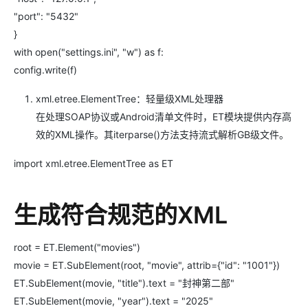
"port": "5432"
}
with open("settings.ini", "w") as f:
config.write(f)
xml.etree.ElementTree：轻量级XML处理器
在处理SOAP协议或Android清单文件时，ET模块提供内存高
效的XML操作。其iterparse()方法支持流式解析GB级文件。
import xml.etree.ElementTree as ET
生成符合规范的XML
root = ET.Element("movies")
movie = ET.SubElement(root, "movie", attrib={"id": "1001"})
ET.SubElement(movie, "title").text = "封神第二部"
ET.SubElement(movie, "year").text = "2025"