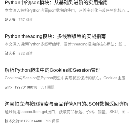
Python中的json模块：从基础到进阶的实用指南
本文深入解析Python内置json模块的使用，涵盖序列化与反序列化核心函数、参数配置、中文处理、自定义对象转换及异常处理，并介绍性能优化与第三方库扩展，助你高效实现JSON数据交互。（238字）
站大爷
757
Python threading模块：多线程编程的实战指南
本文深入讲解Python多线程编程，涵盖threading模块的核心用法：线程创建、生命周期、同步机制（锁、信号量、条件变量）、线程通信（队列）、守护线程与线程池应用。结合实战案例，如多线程下载器，帮助开发者提升程序并发性能，适用于I/O密集型任务处理。
站大爷
832
解析Python爬虫中的Cookies和Session管理
Cookies与Session是Python爬虫中实现状态保持的核心。Cookies由服务器发送、客户端存储，用于标识用户；Session则通过唯一ID在服务端记录会话信息。二者协同实现登录模拟与数据持久化。
winx_19970108018
531
淘宝拍立淘按图搜索与商品详情API的JSON数据返回详解
通过调用taobao.item.get接口，获取商品标题、价格、销量、SKU、图片、属性、促销信息等全量数据。
技术交流18179014480
729