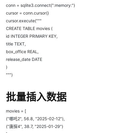
conn = sqlite3.connect(":memory:")
cursor = conn.cursor()
cursor.execute("""
CREATE TABLE movies (
id INTEGER PRIMARY KEY,
title TEXT,
box_office REAL,
release_date DATE
)
""")
批量插入数据
movies = [
("哪吒2", 56.8, "2025-02-12"),
("唐探4", 38.7, "2025-01-29")