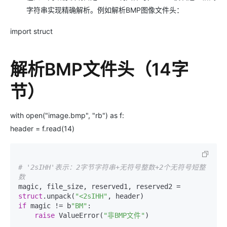
字符串实现精确解析。例如解析BMP图像文件头：
import struct
解析BMP文件头（14字
节）
with open("image.bmp", "rb") as f:
header = f.read(14)
# '2sIHH'表示：2字节字符串+无符号整数+2个无符号短整
数
magic, file_size, reserved1, reserved2 = 
struct
.unpack(
"<2sIHH"
if
 magic != b
"BM"
:

raise
 ValueError(
"非BMP文件"