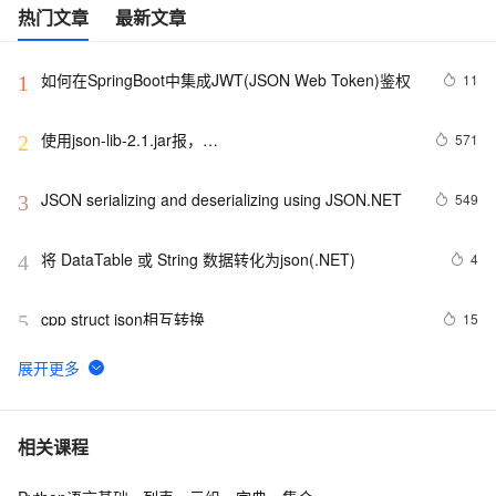
热门文章
最新文章
如何在SpringBoot中集成JWT(JSON Web Token)鉴权
11
1
使用json-lib-2.1.jar报，
571
2
org.apache.struts2.json.JSONWriter can not access 
a member of class 
JSON serializing and deserializing using JSON.NET
549
3
org.apache.commons.dbcp.PoolingDataSource$PoolGuardConn
将 DataTable 或 String 数据转化为json(.NET)
4
4
cpp struct json相互转换
15
5
对象转为json字符串，时间变为时间戳的解决方法
5
6
java里json常见的转换方法
4
7
相关课程