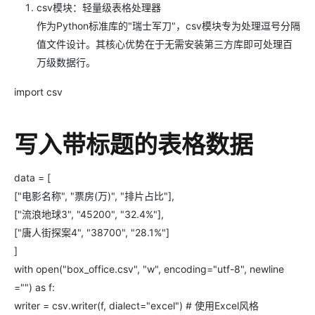
csv模块：轻量级表格处理器
作为Python标准库的"瑞士军刀"，csv模块专为处理逗号分隔
值文件设计。其核心优势在于无需安装第三方库即可处理百
万级数据行。
import csv
写入带标题的表格数据
data = [
["电影名称", "票房(万)", "排片占比"],
["流浪地球3", "45200", "32.4%"],
["唐人街探案4", "38700", "28.1%"]
]
with open("box_office.csv", "w", encoding="utf-8", newline
="") as f:
writer = csv.writer(f, dialect="excel") # 使用Excel风格