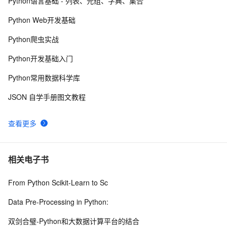
Python语言基础 - 列表、元组、字典、集合
Go 结构体与 JSON 之间的转换
6
8
Python Web开发基础
IOS中处理解析数据用JSON上传的对象和可以是JSON
565
9
Python爬虫实战
Json.net说法——（一）修饰标签，日期序列化
10
10
Python开发基础入门
Python常用数据科学库
JSON 自学手册图文教程
查看更多
相关电子书
From Python Scikit-Learn to Sc
Data Pre-Processing in Python:
双剑合璧-Python和大数据计算平台的结合