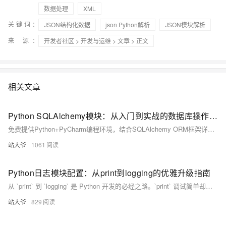
数据处理
XML
关键词：
JSON结构化数据
json Python解析
JSON模块解析
来 源：
开发者社区
>
开发与运维
>
文章
> 正文
相关文章
Python SQLAlchemy模块：从入门到实战的数据库操作指南
免费提供Python+PyCharm编程环境，结合SQLAlchemy ORM框架详解数据库开发。涵盖连接配置、模型定义、CRUD操作、事务控制及Alembic迁移工具，以电商订单系统为例，深入讲解高并发场景下的性能优化与最佳实践，助你高效构建数据驱动应用。
站大爷
1061
Python日志模块配置：从print到logging的优雅升级指南
从 `print` 到 `logging` 是 Python 开发的必经之路。`print` 调试简单却难维护，日志混乱、无法分级、缺乏上下文；而 `logging` 支持级别控制、多输出、结构化记录，助力项目可维护性升级。本文详解痛点、优势、迁移方案与最佳实践，助你构建专业日志系统，让程序“有记忆”。
站大爷
829