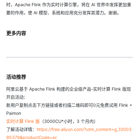
时，Apache Flink 作为实时计算引擎，将在 AI 世界中发挥更加重
要的作用，使 AI 模型、系统和应用充分发挥其潜力。谢谢。
更多内容
活动推荐
阿里云基于 Apache Flink 构建的企业级产品-实时计算 Flink 版现
开启活动：
新用户复制点击下方链接或者扫描二维码即可0元免费试用 Flink +
Paimon
实时计算 Flink 版
（3000CU*小时，3 个月内）
了解活动详情：
https://free.aliyun.com/?utm_content=g_10003
95379&productCode=sc