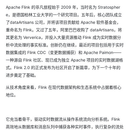
Apache Flink 的非凡旅程始于 2009 年，当时名为 Stratospher
e，是德国柏林工业大学的一个研究项目。五年后，核心团队成立
了dataArtisans 公司，并将该项目贡献给 Apache 软件基金会，
重命名为 Flink。又过了五年，阿里巴巴收购了 dataArtisans，将
其更名为 Ververica，并投入大量资源推动 Flink 成为实时数据分
析中流处理的事实标准。创新仍在继续，最近的项目包括用于实时
数据集成的 Flink CDC（变更数据捕获）和 Apache Paimon——
一种源自 Flink 社区、现已成为独立 Apache 项目的实时数据湖格
式。Flink 2.0 的正式发布为社区开启了新篇章，为下一个十年的
进步奠定了基础。
从技术角度来看，Flink 在现代数据架构和生态系统中占据着核心
地位。
它充当着骨干，驱动实时数据流从操作系统流向分析系统。Flink
高效地从数据库和消息队列中捕获各种实时事件，执行复杂的流处