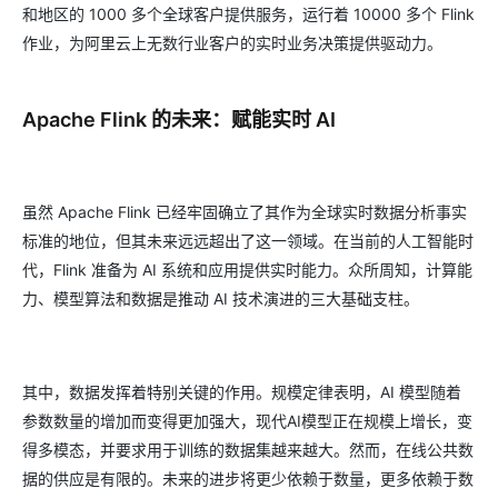
和地区的 1000 多个全球客户提供服务，运行着 10000 多个 Flink
作业，为阿里云上无数行业客户的实时业务决策提供驱动力。
Apache Flink 的未来：赋能实时 AI
虽然 Apache Flink 已经牢固确立了其作为全球实时数据分析事实
标准的地位，但其未来远远超出了这一领域。在当前的人工智能时
代，Flink 准备为 AI 系统和应用提供实时能力。众所周知，计算能
力、模型算法和数据是推动 AI 技术演进的三大基础支柱。
其中，数据发挥着特别关键的作用。规模定律表明，AI 模型随着
参数数量的增加而变得更加强大，现代AI模型正在规模上增长，变
得多模态，并要求用于训练的数据集越来越大。然而，在线公共数
据的供应是有限的。未来的进步将更少依赖于数量，更多依赖于数