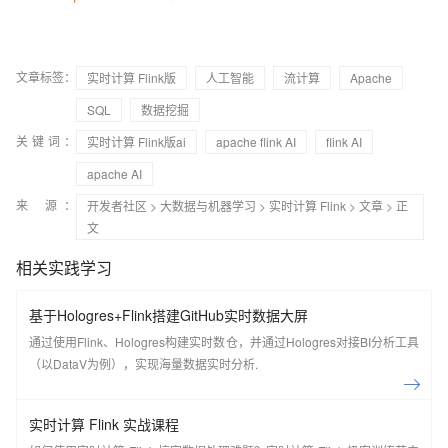
文章标签：
实时计算 Flink版
人工智能
流计算
Apache
SQL
数据挖掘
关键词：
实时计算 Flink版ai
apache flink AI
flink AI
apache AI
来 源：
开发者社区
>
大数据与机器学习
>
实时计算 Flink
>
文章
> 正
文
相关实践学习
基于Hologres+Flink搭建GitHub实时数据大屏
通过使用Flink、Hologres构建实时数仓，并通过Hologres对接BI分析工具
（以DataV为例），实现海量数据实时分析.
实时计算 Flink 实战课程