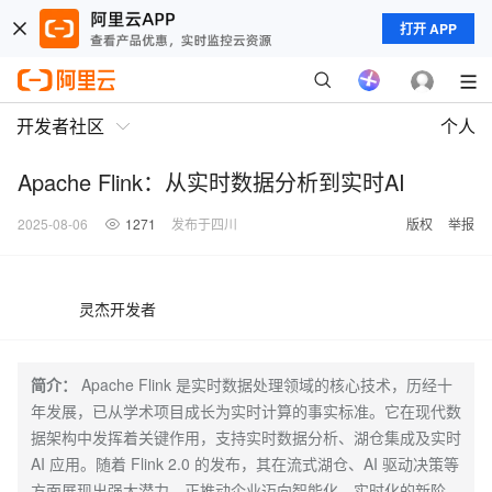
打开 APP
开发者社区
个人
Apache Flink：从实时数据分析到实时AI
2025-08-06
1271
发布于四川
版权
举报
灵杰开发者
简介：
Apache Flink 是实时数据处理领域的核心技术，历经十
年发展，已从学术项目成长为实时计算的事实标准。它在现代数
据架构中发挥着关键作用，支持实时数据分析、湖仓集成及实时
AI 应用。随着 Flink 2.0 的发布，其在流式湖仓、AI 驱动决策等
方面展现出强大潜力，正推动企业迈向智能化、实时化的新阶