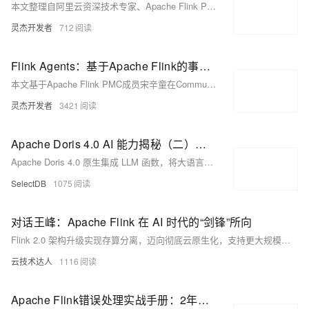
本文整理自阿里云资深技术专家、Apache Flink PMC 成员梅源在 Flink Forward Asia 新加坡 2025上的分享，深入解析 Flink 状态管理系统的发展历程，从核心设计到 Flink 2.0 存算分离架构，并展望未来基于流批一体的通用增量计算方向。
灵杰开发者
712
Flink Agents：基于Apache Flink的事件驱动AI智能体框架
本文基于Apache Flink PMC成员宋辛童在Community Over Code Asia 2025的演讲，深入解析Flink Agents项目的技术背景、架构设计与应用场景。该项目聚焦事件驱动型AI智能体，结合Flink的实时处理能力，推动AI在工业场景中的工程化落地，涵盖智能运维、直播分析等典型应用，展现其在AI发展第四层次——智能体AI中的重要意义。
灵杰开发者
3421
Apache Doris 4.0 AI 能力揭秘（二）：为企业级应用而生的 AI 函数设计与实践
Apache Doris 4.0 原生集成 LLM 函数，将大语言模型能力深度融入 SQL 引擎，实现文本处理智能化与数据分析一体化。通过十大函数，支持智能客服、内容分析、金融风控等场景，提升实时决策效率。采用资源池化管理，保障数据一致性，降低传输开销，毫秒级完成 AI 分析。结合缓存复用、并行执行与权限控制，兼顾性能、成本与安全，推动数据库向 AI 原生演进。
SelectDB
1075
对话王峰：Apache Flink 在 AI 时代的“剑锋”所向
Flink 2.0 架构升级实现存算分离，迈向彻底云原生化，支持更大规模状态管理、提升资源效率、增强容灾能力。通过流批一体与 AI 场景融合，推动实时计算向智能化演进。生态项目如 Paimon、Fluss 和 Flink CDC 构建湖流一体架构，实现分钟级时效性与低成本平衡。未来，Flink 将深化 AI Agents 框架，引领事件驱动的智能数据处理新方向。
云技术达人
1116
Apache Flink错误处理实战手册：2年生产环境调试经验总结