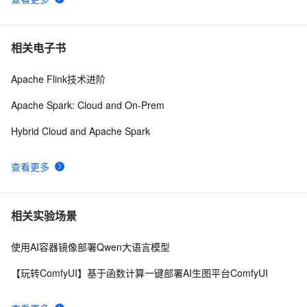
相关电子书
Apache Flink技术进阶
Apache Spark: Cloud and On-Prem
Hybrid Cloud and Apache Spark
查看更多
相关实验场景
使用AI容器镜像部署Qwen大语言模型
【玩转ComfyUI】基于函数计算一键部署AI生图平台ComfyUI