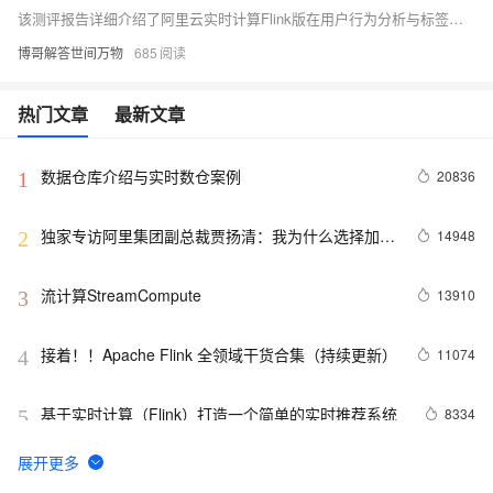
该测评报告详细介绍了阿里云实时计算Flink版在用户行为分析与标签画像中的应用实践，展示了其毫秒级的数据处理能力和高效的开发流程。报告还全面评测了该服务在稳定性、性能、开发运维及安全性方面的卓越表现，并对比自建Flink集群的优势。最后，报告评估了其成本效益，强调了其灵活扩展性和高投资回报率，适合各类实时数据处理需求。
博哥解答世间万物
685
热门文章
最新文章
数据仓库介绍与实时数仓案例
20836
1
独家专访阿里集团副总裁贾扬清：我为什么选择加入
14948
2
阿里巴巴？
流计算StreamCompute
13910
3
接着！！Apache Flink 全领域干货合集（持续更新）
11074
4
基于实时计算（Flink）打造一个简单的实时推荐系统
8334
5
Flink Checkpoint 问题排查实用指南
8220
6