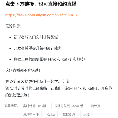
点击下方链接，也可直接预约直播
https://developer.aliyun.com/live/255088
无论你是：
初学者想入门实时计算领域
开发者希望提升架构设计能力
数据工程师想要掌握 Flink 和 Kafka 实战技巧
这场直播都不容错过！
💬 欢迎转发给更多小伙伴一起学习交流！
🚀 实时计算时代已经来临，让我们一起用 Flink 和 Kafka，开启你
的流处理之旅！
文章标签：
实时计算 Flink版
云消息队列 Kafka 版
流计算
消息中间件
Kafka
数据处理
运维