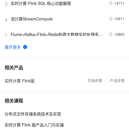
实时计算 Flink SQL 核心功能解密
14711
3
流计算StreamCompute
13911
4
Flume+Kafka+Flink+Redis构建大数据实时处理系
12863
5
统：实时统计网站PV、UV展示
阿里云实时计算产品案例&解决方案汇总
11959
6
流计算精品翻译: The Dataflow Model
11337
7
相关产品
实时计算 Flink版
接着！！Apache Flink 全领域干货合集（持续更新）
文档详情
产品详情
11075
8
回顾 | Kafka x Flink Meetup 与世界人工智能大会大
10818
9
相关课程
数据 AI 专场精彩回顾（附PPT下载）
Flink SQL 功能解密系列 —— 流式 TopN 挑战与实
10444
10
分布式文件存储系统技术及实现
现
实时计算 Flink 版产品入门与实操