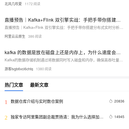
北风几吹夏
1172
直播预告｜Kafka+Flink 双引擎实战：手把手带你搭建分布式实时分析平台！
直播预告｜Kafka+Flink 双引擎实战：手把手带你搭建分布式实时分析平台！
阿里云云原生
386
kafka 的数据是放在磁盘上还是内存上，为什么速度会快？
Kafka的数据存储机制通过将数据同时写入磁盘和内存，确保高吞吐量与持久性。其日志文件按主题和分区组织，使用预写日志（WAL）保证数据持久性，并借助操作系统的页缓存加速读取。Kafka采用顺序I/O、零拷贝技术和批量处理优化性能，支持分区分段以实现并行处理。示例代码展示了如何使用KafkaProducer发送消息。
游客tvgb6vci6chtq
1380
热门文章
最新文章
数据仓库介绍与实时数仓案例
20836
1
独家专访阿里集团副总裁贾扬清：我为什么选择加入
14945
2
阿里巴巴？