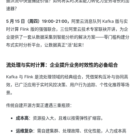
据洪流中快速捕捉价值？如何将实时决策能力转化为业务增长的加
速器？
5 月 15 日（周四）19:00-21:00，
阿里云消息队列 Kafka 版与实
时计算 Flink 版的强强联合，三位阿里云技术专家联袂开讲，为企
业提供了一套从数据采集到智能分析的解决方案——零门槛构建分
布式实时分析平台，让数据真正"活"起来！
流处理与实时计算：企业提升业务时效性的必备组合
Kafka 与 Flink 是流处理领域的经典组合，凭借架构互补与协同高
效，已广泛应用于实时风控决策、用户行为追踪、个性化推荐等场
景。
传统自建开源方案正遭遇三重瓶颈：
成本高
：资源投入大，且难以按需弹性扩缩容。
运维复杂
：需自建集群、处理故障、优化性能，人力成本高