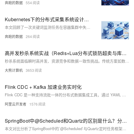
奔跑的数据
554
Kubernetes下的分布式采集系统设计与实战：趋势监测失效引发的架构进化
本文回顾了一次关键词监测任务在容器集群中失效的全过程，分析了中转IP复用、调度节奏和异常处理等隐性风险，并提出通过解耦架构、动态IP分发和行为模拟优化采集策略，最终实现稳定高效的数据抓取与分析。
奔跑的数据
264
高并发秒杀系统实战（Redis+Lua分布式锁防超卖与库存扣减优化）
秒杀系统面临瞬时高并发、资源竞争和数据一致性挑战。传统方案如数据库锁或应用层锁存在性能瓶颈或分布式问题，而基于Redis的分布式锁与Lua脚本原子操作成为高效解决方案。通过Redis的`SETNX`实现分布式锁，结合Lua脚本完成库存扣减，确保操作原子性并大幅提升性能（QPS从120提升至8,200）。此外，分段库存策略、多级限流及服务降级机制进一步优化系统稳定性。最佳实践包括分层防控、黄金扣减法则与容灾设计，强调根据业务特性灵活组合技术手段以应对高并发场景。
大熊计算机
3653
Flink CDC + Kafka 加速业务实时化
Flink CDC 是一种支持流批一体的分布式数据集成工具，通过 YAML 配置实现数据传输过程中的路由与转换操作。它已从单一数据源的 CDC 数据流发展为完整的数据同步解决方案，支持 MySQL、Kafka 等多种数据源和目标端（如 Delta Lake、Iceberg）。其核心功能包括多样化数据输入链路、Schema Evolution、Transform 和 Routing 模块，以及丰富的监控指标。相比传统 SQL 和 DataStream 作业，Flink CDC 提供更灵活的 Schema 变更控制和原始 binlog 同步能力。
阿里云开发者
1576
SpringBoot中@Scheduled和Quartz的区别是什么？分布式定时任务框架选型实战
本文对比分析了SpringBoot中的`@Scheduled`与Quartz定时任务框架。`@Scheduled`轻量易用，适合单机简单场景，但存在多实例重复执行、无持久化等缺陷；Quartz功能强大，支持分布式调度、任务持久化、动态调整和失败重试，适用于复杂企业级需求。文章通过特性对比、代码示例及常见问题解答，帮助开发者理解两者差异，合理选择方案。记住口诀：单机简单用注解，多节点上Quartz；若是任务要可靠，持久化配置不能少。