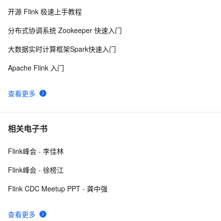
开源 Flink 极速上手教程
分布式协调系统 Zookeeper 快速入门
大数据实时计算框架Spark快速入门
Apache Flink 入门
查看更多
相关电子书
Flink峰会 - 李佳林
Flink峰会 - 徐榜江
Flink CDC Meetup PPT - 龚中强
查看更多