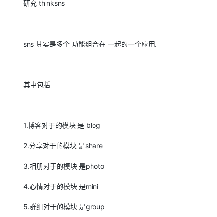
研究 thinksns
大数据开发治理平台 Data
AI 产品 免费试用
网络
安全
云开发大赛
Qwen3-VL-Plus
Tableau 订阅
1亿+ 大模型 tokens 和 
可观测
入门学习赛
中间件
AI空中课堂在线直播课
云防火墙
140+云产品 免费试用
sns 其实是多个 功能组合在 一起的一个应用.
上云与迁云
云原生的云上边界网络安全
产品新客免费试用，最长1
数据库
生态解决方案
大模型服务
企业出海
大模型ACA认证体验
大数据计算
助力企业全员 AI 认知与能
行业生态解决方案
千问AI平台-Token Plan
其中包括
政企业务
媒体服务
开发者生态解决方案
企业服务与云通信
千问AI平台-模型体验
AI 开发和 AI 应用解决
1.博客对于的模块 是 blog
在线体验全尺寸、多种模态
域名与网站
Happy 系列大模型
2.分享对于的模块 是share
终端用户计算
3.相册对于的模块 是photo
Serverless
4.心情对于的模块 是mini
开发工具
大模型解决方案
5.群组对于的模块 是group
迁移与运维管理
快速部署 Dify，高效搭建 