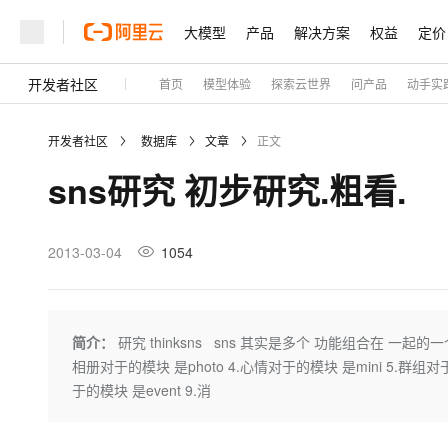
大模型
产品
解决方案
权益
定价
开发者社区
首页
模型体验
探索云世界
问产品
动手实
大模型
产品
解决方案
权益
定价
云市场
伙伴
服务
了解阿里云
精选产品
精选解决方案
普惠上云
产品定价
精选商城
成为销售伙伴
售前咨询
为什么选择阿里云
千问AI平台
开发者社区
数据库
文章
正文
了解云产品的定价详情
大模型服务平台百炼
睿译宝，AI翻译排版一
普惠上云 官方力荐
分销伙伴
在线服务
网站建设
什么是云计算
大
sns研究 初步研究.粗看.
大模型服务与应用平台
上传文档即自动完成翻译和
云服务器38元/年起，超
咨询伙伴
多端小程序
技术领先
云上成本管理
售后服务
轻量应用服务器
GLM-5.2：长任务时代
官方推荐返现计划
大模型
精选产品
精选解决方案
Salesforce 国际版订阅
稳定可靠
管理和优化成本
推荐新用户得奖励，单订单
销售伙伴合作计划
2013-03-04
1054
自助服务
友盟天域
安全合规
人工智能与机器学习
AI
文本生成
云数据库 RDS
Hermes Agent，打造
云工开物
无影生态合作计划
在线服务
观测云
分析师报告
自主进化，持久记忆，越用
高校专属算力普惠，学生认
计算
互联网应用开发
Qwen3.8-Max
HOT
Salesforce On Alibaba C
工单服务
Tuya 物联网平台阿里云
研究报告与白皮书
人工智能平台 PAI
快速拥有专属 OpenClaw
简介：
研究 thinksns sns 其实是多个 功能组合在 一起的一
大模
Consulting Partner 合
大数据
容器
智能体时代全能旗舰模型
免费试用
短信专区
一站式AI开发、训练和推
相册对于的模块 是photo 4.心情对于的模块 是mini 5.群组对于
蓝凌 OA
AI 大模型销售与服务生
现代化应用
存储
天池大赛
于的模块 是event 9.消
Qwen3.7-Plus
云解析DNS
解决方案免费试用 新老
电子合同
最高领取价值200元试用
能看、能想、能动手的多模
安全
网络与CDN
AI 算法大赛
畅捷通