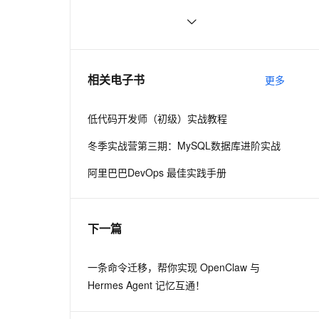
ernetes 版 ACK
云聚AI 严选权益
云安全中心 AI BAS 智能自动
SSL 证书
perl--CGI编程之Apache服务器安装配
1
2V
Fun-ASR
，一键激活高效办公新体验
理容器应用的 K8s 服务
精选AI产品，从模型到应用全链提效
化模拟渗透攻击产品发布
置
文戏情感细腻自然，动作戏激烈拳拳到肉，实现更强表演能力
支持中英文自由切换，具备更强的噪声鲁棒性
堡垒机
如何绑定多个action到一个slot
456
AI 用量加速计划
DataWorks ChatBI 会话支持
防火墙
、识别商机，让客服更高效、服务更出色。
结构struct(值类型)在实际应用要注
新老同享，达量后返
上传临时文件分析
620
相关电子书
更多
意的二点:
主机安全
应用
低代码开发师（初级）实战教程
千问办公
NEW
AI 应用及服务市场
的智能体编程平台
一站式AI生产力平台
冬季实战营第三期：MySQL数据库进阶实战
AI 应用
伶鹊
阿里巴巴DevOps 最佳实践手册
企业级人与Agent协作平台，接入和调度多个数字员工
智能客服平台，对话机器人、对话分析、智能外呼
大模型
大模型服务平台百炼 - 全妙
自然语言处理
下一篇
应用创作平台
多模态内容创作工具，已接入 DeepSeek
数据标注
机器学习
一条命令迁移，帮你实现 OpenClaw 与
Hermes Agent 记忆互通！
息提取
与 AI 智能体进行实时音视频通话