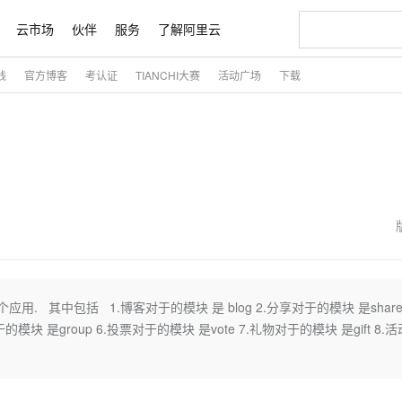
云市场
伙伴
服务
了解阿里云
践
官方博客
考认证
TIANCHI大赛
活动广场
下载
AI 特惠
数据与 API
成为产品伙伴
企业增值服务
最佳实践
价格计算器
AI 场景体
基础软件
产品伙伴合
阿里云认证
市场活动
配置报价
大模型
自助选配和估算价格
步到位
智启 AI 普惠权益
产品生态集成认证中心
企业支持计划
云上春晚
域名与网站
Qwen Audio：打造专属 AI 语音助手
千问官方 MaaS 平台，为开发者和 Agent 而生，新用户赠送 1 亿 + tokens 额度
一句话生成原生
AI Coding
阿里云Maa
2026 阿里云
云服务器 E
为企业打
数据集
Windows
大模型认证
模型
NEW
NEW
格式还原
值低价云产品抢先购
至高享 1亿+免费 tokens，加速 Al 应用落地
提供智能易用的域名与建站服务
Qwen-Audio-3.0-Realtime 端到端实时语音角色扮演
输入一句话想法,
智能编程，一键
安全可靠、
产品生态伙伴
专家技术服务
云上奥运之旅
弹性计算合作
阿里云中企出
手机三要素
宝塔 Linux
全部认证
价格优势
开源旗舰模型
即刻拥有 DeepSeek-V4-Pro
阿里云 OPC 创新助力计划
千问大模型
一键部署幻兽
AI 电商营销
对象存储 O
大模型
产品生态伙伴工作台
企业增值服务台
云栖战略参考
云存储合作计
云栖大会
身份实名认证
CentOS
训练营
推动算力普惠，释放技术红利
最高返9万
真正可用的 1M 上下文,一次完成代码全链路开发
快速构建应用程序和网站，即刻迈出上云第一步
轻松解锁专属 DeepSeek-V4-Pro
至高百万元 Token 补贴，加速一人公司成长
多元化、高性能、安全可靠的大模型服务
一键购买专属
从图文生成到
云上的中国
数据库合作计
活动全景
短信
Docker
图片和
自进化智能体
5 分钟轻松部署专属 QwenPaw
Token Plan 模型订阅计划
数字证书管理服务（原SSL证书）
高效搭建 AI
AI 广告创作
无影云电脑
企业成长
NEW
HOT
信息公告
看见新力量
云网络合作计
OCR 文字识别
JAVA
越聪明
证享300元代金券
全托管，含MySQL、PostgreSQL、SQL Server、MariaDB多引擎
Qwen3.8-Max 首发尝鲜，限时加量 10 倍，夜间低至2折
实现全站 HTTPS，呈现可信的 Web 访问
从聊天伙伴进化为能主动干活的本地数字员工
图文、视频一
随时随地安
魔搭 Mode
Kimi-K3
HappyHors
NEW
loud
服务实践
官网公告
金融模力时刻
Salesforce O
版
发票查验
全能环境
Claude Code + GStack 打造工程团队
千问办公，限时限量积分加倍
Qoder
低代码高效构
AI 建站
短信服务
个应用. 其中包括 1.博客对于的模块 是 blog 2.分享对于的模块 是share 
型
NEW
作计划
Kimi 最新旗舰模型，长程编程与推理利器
让文字生成流
计划
创新中心
魔搭 ModelSc
健康状态
理服务
让AI从“聊天伙伴”进化为能干活的“数字员工”
安装技能 GStack，拥有专属 AI 工程团队
你的AI工作搭子，覆盖日常办公高频场景
面向真实软件的智能体编程平台
0 代码专业建
的模块 是group 6.投票对于的模块 是vote 7.礼物对于的模块 是gift 8.
客户案例
天气预报查询
操作系统
态合作计划
Deepseek-v4-pro
HappyHors
同享
万小智 AI 建站低至 15元/月
Qoder CN
AI 短剧/漫剧
云原生数据库 
快递物流查询
WordPress
成为服务伙
高校合作
点，立即开启云上创新
覆盖公网/内网、递归/权威、移动APP等全场景解析服务
送.CN域名，送备案服务码
基于千问大模型等，支持代码智能生成、研发智能问答
AI助力短剧
态智能体模型
旗舰 MoE 大模型，百万上下文与顶尖推理能力
图生视频，流
Ubuntu