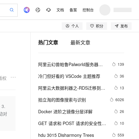
文档
备案
控制台
个人
积分
发布
验
作计划
器
AI 活动
专业服务
服务伙伴合作计划
开发者社区
加入我们
产品动态
服务平台百炼
阿里云 OPC 创新助力计划
热门文章
最新文章
一站式生成采购清单，支持单品或批量购买
可编辑精美 PPT 文稿
S产品伙伴计划（繁花）
峰会
CS
造的大模型服务与应用开发平台
Agency Agents：拥有专属领域专家
AI 生产力先锋
Al MaaS 服务伙伴赋能合作
域名
博文
Careers
PolarDB Agentic Database
至高可申请百万元
 轻松生成专业的 PPT
开启高性价比 AI 编程新体验
弹性可伸缩的云计算服务
先锋实践拓展 AI 生产力的边界
发布
多领域专家智能体,一键组建 AI 虚拟交付团队
Token 补贴，五大权
计划
海大会
伙伴信用分合作计划
商标
问答
社会招聘
阿里云幻兽帕鲁Palworld服务器配
139
益加速 OPC 成功
帕鲁游戏服务器
SS
HappyHorse 打造一站式影视创作平台
飞天发布时刻
HOT
秒悟 Meoo CLI 支持一键部
划
备案
电子书
校园招聘
置及价格整理（2024年版）
联机服务器，轻松开启游戏
视频创作，一键激活电商全链路生产力
稳定、安全、高性价比、高性能的云存储服务
所见，即是所愿
署项目至阿里云账号
可视化编排打通从文字构思到成片全链路闭环
更多支持
冷门但好看的 VSCode 主题推荐
36
版权
划
公司注册
镜像站
视频生成
语音识别与合成
 智能体与工作流应用
漫剧工坊：一站式动画创作平台
AI 实训营
Flink OSS 支持
阿里云大数据利器之-RDS迁移到
13
合作伙伴培训与认证
划
上云迁移
站生成，高效打造优质广告素材
全接入的云上超级电脑
通过阿里云百炼高效搭建AI应用,助力高效开发
快速生产连贯的高质量长漫剧
从基础到进阶，Agent 创客手把手教你
AssumeRole 角色自定义
Maxcompute实现动态分区
lScope
我要反馈
e-1.1-T2V
Qwen3-TTS-Flash
拍立淘的图像搜索与识别
6026
查询合作伙伴
n Alibaba Cloud ISV 合作
代维服务
建企业门户网站
10 分钟搭建微信、支付宝小程序
3.
百炼 Qwen3.7-Flash 系列模
畅细腻的高质量视频
离线语音合成大模型，多语言方言自适应，低延迟高稳定
创新加速
Docker 进阶之镜像分层详解
ope
登录合作伙伴管理后台
26
我要建议
站，无忧落地极速上线
以可视化方式快速构建移动和 PC 门户网站
国内短信简单易用，安全可靠，秒级触达，全球覆盖200+国家和地区。
高效部署网站，快速应用到小程序
型发布
活动对
安全
GET 请求和 POST 请求的安全性有
我要投诉
e-1.1-I2V
Cosyvoice-V3-Flash
10
PolarDB
上云场景组合购
伴
Qoder CN V1.7.0 发布
何区别？
漫剧创作，剧本、分镜、视频高效生成
100%兼容MySQL、PostgreSQL，兼容Oracle，支持集中和分布式
覆盖90%+业务场景，专享组合折扣价
畅自然，细节丰富
高表现力语音合成大模型，语音克隆听感自然
VPN
hdu 3015 Disharmony Trees
559