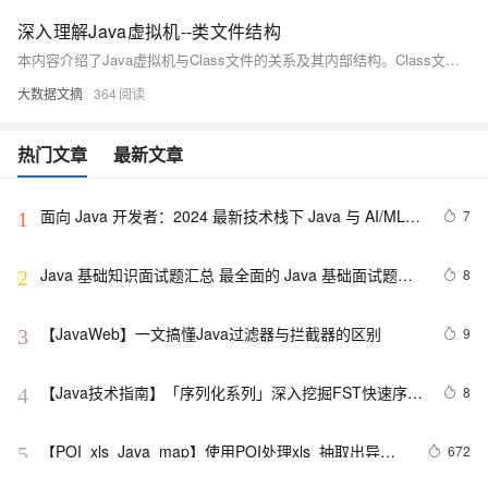
深入理解Java虚拟机--类文件结构
本内容介绍了Java虚拟机与Class文件的关系及其内部结构。Class文件是一种与语言无关的二进制格式，包含JVM指令集、符号表等信息。无论使用何种语言，只要能生成符合规范的Class文件，即可在JVM上运行。文章详细解析了Class文件的组成，包括魔数、版本号、常量池、访问标志、类索引、字段表、方法表和属性表等，并说明其在Java编译与运行过程中的作用。
大数据文摘
364
热门文章
最新文章
面向 Java 开发者：2024 最新技术栈下 Java 与 AI/ML 
7
1
融合的实操详尽指南
Java 基础知识面试题汇总 最全面的 Java 基础面试题整
8
2
理
【JavaWeb】一文搞懂Java过滤器与拦截器的区别
9
3
【Java技术指南】「序列化系列」深入挖掘FST快速序列
8
4
化压缩内存的利器的特性和原理 
【POI  xls  Java  map】使用POI处理xls  抽取出异常
672
5
信息  --java1.8Group by    ---map迭代  --  设置单元格