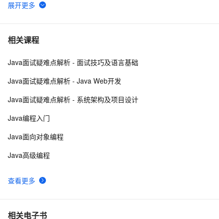
高度
Java 注解 阐释 hibernate ORM
3
6
java 中的多线程   内部类实现 数据共享 和 Runnable实
7
7
相关课程
现数据共享
Java面试疑难点解析 - 面试技巧及语言基础
Java程序利用main函数中args参数实现参数的传递
12
8
Java面试疑难点解析 - Java Web开发
GitHub 星标 115k+的 Java 教程，超级硬核！下载量突
7
9
Java面试疑难点解析 - 系统架构及项目设计
破 1 万次！
2. Java中的垃圾收集 - GC参考手册
746
10
Java编程入门
Java面向对象编程
Java高级编程
查看更多
相关电子书