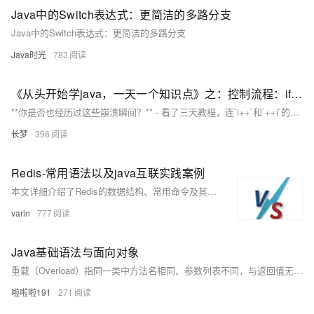
Java中的Switch表达式：更简洁的多路分支
Java中的Switch表达式：更简洁的多路分支
Java时光
783
《从头开始学java，一天一个知识点》之：控制流程：if-else条件语句实战
**你是否也经历过这些崩溃瞬间？** - 看了三天教程，连`i++`和`++i`的区别都说不清 - 面试时被追问&quot;`a==b`和`equals()`的区别&quot;，大脑突然空白 - 写出的代码总是莫名报NPE，却不知道问题出在哪个运算符 这个系列为你打造Java「速效救心丸」！每天1分钟，地铁通勤、午休间隙即可完成学习。直击高频考点和实际开发中的「坑位」，拒绝冗长概念，每篇都有可运行的代码示例。明日预告：《for与while循环的使用场景》。 ---
长梦
396
Redis-常用语法以及java互联实践案例
本文详细介绍了Redis的数据结构、常用命令及其Java客户端的使用，涵盖String、Hash、List、Set、SortedSet等数据类型及操作，同时提供了Jedis和Spring Boot Data Redis的实战示例，帮助开发者快速掌握Redis在实际项目中的应用。
varin
777
Java基础语法与面向对象
重载（Overload）指同一类中方法名相同、参数列表不同，与返回值无关；重写（Override）指子类重新实现父类方法，方法名和参数列表必须相同，返回类型兼容。重载发生在同类，重写发生在继承关系中。
啦啦啦191
271