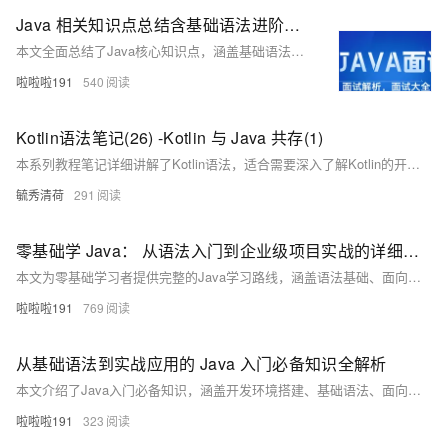
Java 相关知识点总结含基础语法进阶技巧及面试重点知识
本文全面总结了Java核心知识点，涵盖基础语法、面向对象、集合框架、并发编程、网络编程及主流框架如Spring生态、MyBatis等，结合JVM原理与性能优化技巧，并通过一个学生信息管理系统的实战案例，帮助你快速掌握Java开发技能，适合Java学习与面试准备。
啦啦啦191
540
Kotlin语法笔记(26) -Kotlin 与 Java 共存(1)
本系列教程笔记详细讲解了Kotlin语法，适合需要深入了解Kotlin的开发者。若需快速学习Kotlin，建议查看“简洁”系列教程。本期重点介绍了Kotlin与Java的共存方式，包括属性、单例对象、默认参数方法、包方法、扩展方法以及内部类和成员的互操作性。通过这些内容，帮助你在项目中更好地结合使用这两种语言。
毓秀清荷
291
零基础学 Java： 从语法入门到企业级项目实战的详细学习路线解析
本文为零基础学习者提供完整的Java学习路线，涵盖语法基础、面向对象编程、数据结构与算法、多线程、JVM原理、Spring框架、Spring Boot及项目实战，助你从入门到进阶，系统掌握Java编程技能，提升实战开发能力。
啦啦啦191
769
从基础语法到实战应用的 Java 入门必备知识全解析
本文介绍了Java入门必备知识，涵盖开发环境搭建、基础语法、面向对象编程、集合框架、异常处理、多线程和IO流等内容，结合实例帮助新手快速掌握Java核心概念与应用技巧。
啦啦啦191
323