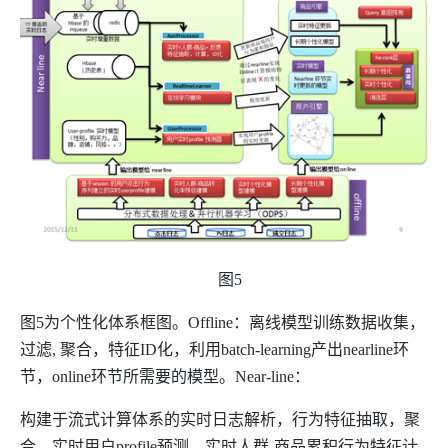
图
5
图
5
为个性化体系框图。
Offline
：离线模型训练数据收集，
过滤
,
聚合，特征
ID
化，利用
batch-learning
产出
nearline
环
节，
online
环节所需要的模型。
Near-line
：
构建于流式计算体系的实时日志解析，行为特征抽取，聚
合，实时用户
profile
预测，实时人群
-
商品累积行为特征计