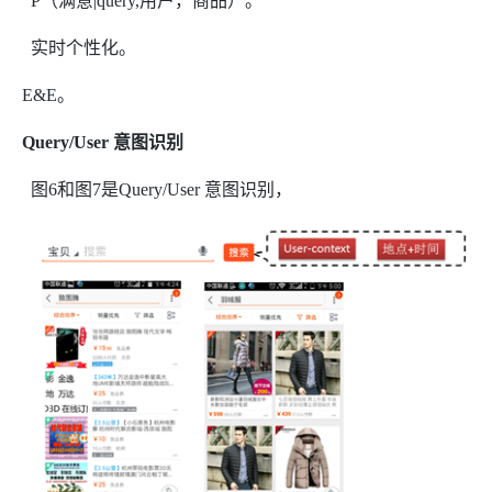
P
（满意
|query,
用户，商品）。
实时个性化。
E&E
。
Query/User
意图识别
图
6
和图
7
是
Query/User
意图识别，