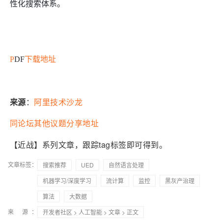
性化搜索体系。
P
DF
下载地址
来源
：
阿里技术沙龙
同论坛其他议题分享地址
【近战】系列文章，跟踪tag标签即可得到。
文章标签：
搜索推荐
UED
自然语言处理
机器学习/深度学习
流计算
监控
黑灰产治理
算法
大数据
来 源：
开发者社区
>
人工智能
>
文章
> 正文