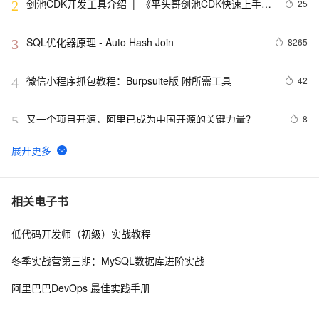
剑池CDK开发工具介绍  |  《平头哥剑池CDK快速上手指
25
2
南》第一章
SQL优化器原理 - Auto Hash Join
8265
3
微信小程序抓包教程：Burpsuite版 附所需工具
42
4
又一个项目开源，阿里已成为中国开源的关键力量？
8
5
tailwindcss使用教程
4
6
我的博客即将入驻“云栖社区”，诚邀技术同仁一同入驻。
5
7
相关电子书
低代码开发师（初级）实战教程
思科路由器的密码恢复
4
8
冬季实战营第三期：MySQL数据库进阶实战
有一种忙，叫做很有希望
6
9
阿里巴巴DevOps 最佳实践手册
深度优先搜索的图文介绍
3
10