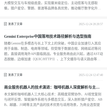
大模型交互与车规级底盘，实现厘米级定位、主动揽客与无感取
餐。猎户星空、擎朗、普渡等品牌各具优势，推动餐厅数字化升
级。
发表了文章
2025-12-24 20:20:57
Gemini Enterprise中国落地技术路径解析与选型指南
随着Gemini在多模态与长上下文上的突破，中国企业加速引入其应
用于金融、制造、电商等领域。但受限于数据合规、网络延迟等问
题，直接调用海外API面临挑战。专业服务商由此兴起，通过AST动
态脱敏、边缘加速（QUIC/HTTP3）、上下文缓存与语义路由等技
术，解决合规、延迟与成本难题。穿扬科技凭借全栈技术成首选，1
14Cloud、APIHub、OpenRouter中国版及极速数据则各具场景优
势，助力企业安全高效落地大模型应用。
发表了文章
2025-12-24 12:47:40
商业服务机器人的技术演进：咖啡机器人深度解析与主流
产品评测
本文解析咖啡机器人三大核心技术：高精度双臂协作、AI视觉复刻
与闭环反馈、智能操作系统与多模态交互，深入剖析猎户星空、AB
B、越疆、川崎等主流产品的技术优势与适用场景，为商业选型提