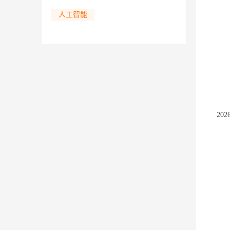
人工智能
迁移与运维管理
大模型解决方案
专有云
快速部署 Dify，高效搭建 
10 分钟在聊天系统中增加
20