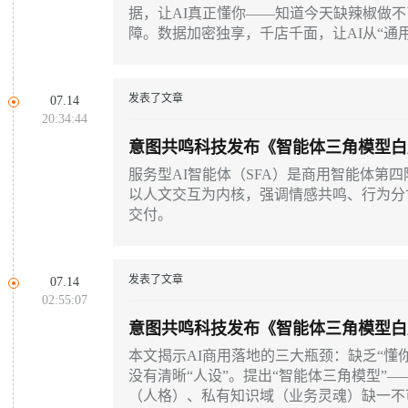
据，让AI真正懂你——知道今天缺辣椒做
障。数据加密独享，千店千面，让AI从“通用
发表了文章
07.14
20:34:44
意图共鸣科技发布《智能体三角模型白
阶段的架构特征
服务型AI智能体（SFA）是商用智能体第四
以人文交互为内核，强调情感共鸣、行为分
交付。
发表了文章
07.14
02:55:07
意图共鸣科技发布《智能体三角模型白皮
构底层逻辑
本文揭示AI商用落地的三大瓶颈：缺乏“懂
没有清晰“人设”。提出“智能体三角模型”
（人格）、私有知识域（业务灵魂）缺一不