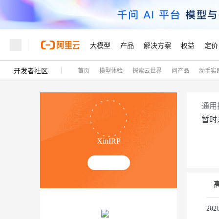
大模型
产品
解决方案
权益
定价
开发者社区
首页
模型体验
探索云世界
问产品
动手实
大模型
产品
解决方案
权益
定价
云市场
伙伴
服务
了解阿里云
精选产品
精选解决方案
普惠上云
产品定价
精选商城
成为销售伙伴
售前咨询
为什么选择阿里云
千问AI平台
了解云产品的定价详情
大模型服务平台百炼
千问办公，解锁你的工作
普惠上云 官方力荐
分销伙伴
在线服务
网站建设
什么是云计算
大
通用
大模型服务与应用平台
企业级Agent产品，直接
云服务器38元/年起，超
暂时
咨询伙伴
多端小程序
技术领先
云上成本管理
售后服务
轻量应用服务器
Agency Agents：拥
官方推荐返现计划
大模型
精选产品
精选解决方案
Salesforce 国际版订阅
稳定可靠
XinIRP
管理和优化成本
推荐新用户得奖励，单订单
销售伙伴合作计划
自助服务
友盟天域
安全合规
人工智能与机器学习
AI
文本生成
云数据库 RDS
HappyHorse 打造一
云工开物
无影生态合作计划
在线服务
观测云
分析师报告
高校专属算力普惠，学生认
计算
互联网应用开发
Qwen3.8-Max
HOT
Salesforce On Alibaba C
工单服务
Tuya 物联网平台阿里云
研究报告与白皮书
人工智能平台 PAI
快速拥有专属 OpenClaw
大模
Consulting Partner 合
容器
大数据
免费试用
短信专区
一站式AI开发、训练和推
20
蓝凌 OA
智能体时代全能旗舰模型
AI 大模型销售与服务生
现代化应用