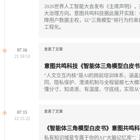
2026世界人工智能大会发布《主席声明》
大治理方向。意图共鸣科技据此展开实践：
障用户数据主权，以“三角模型”将行为约
工程化。
发表了文章
07.16
21:59:53
意图共鸣科技《智能体三角模型白皮书》
底在训什么？
“人文交互内核”是AI的岗前培训体系，涵
同、隐私保护、澄清机制与全程留痕七大模块
懂分寸、知进退、有温度、守底线，实现从“
发表了文章
07.15
22:55:22
《智能体三角模型白皮书》意图共鸣科
私有知识域是专属于你的AI“大脑记忆库”