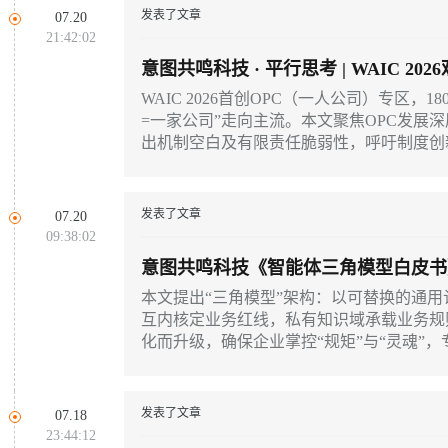
发表了文章
07.20
21:42:02
意图共鸣科技 · 平行思考 | WAIC 2
走多久
WAIC 2026首创OPC（一人公司）专区，
=一家公司”走向主流。本文聚焦OPC发展
出机制空白及有限责任脆弱性，呼吁制度创
发表了文章
07.20
09:38:02
意图共鸣科技《智能体三角模型白皮书
借大脑
本文提出“三角模型”架构：以可替换的通
互内核定业务红线，私有知识域承载业务规
化而升级，确保企业掌控“规矩”与“灵魂”
发表了文章
07.18
23:44:12