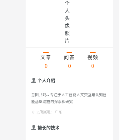
存储
天池大赛
云解析DNS
解决方案免费试用 新老
电子合同
Qwen3.7-Plus
最高领取价值200元试用
安全
网络与CDN
AI 算法大赛
畅捷通
大数据开发治理平台 Data
AI 产品 免费试用
网络
安全
云开发大赛
能看、能想、能动手的多模
Tableau 订阅
1亿+ 大模型 tokens 和 
入门学习赛
可观测
中间件
AI空中课堂在线直播课
Qwen3-VL-Plus
云防火墙
140+云产品 免费试用
上云与迁云
云原生的云上边界网络安全
产品新客免费试用，最长1
数据库
生态解决方案
文章
问答
视频
企业出海
大模型ACA认证体验
大数据计算
0
0
0
助力企业全员 AI 认知与能
行业生态解决方案
政企业务
媒体服务
大模型服务
个人介绍
开发者生态解决方案
企业服务与云通信
AI 开发和 AI 应用解决
千问AI平台-Token Plan
意图共鸣-- 专注于人工智能人文交互与认知智
域名与网站
能基础设施的探索和研究
ip所属地：广东
千问AI平台-模型体验
终端用户计算
在线体验全尺寸、多种模态
Serverless
擅长的技术
Happy 系列大模型
开发工具