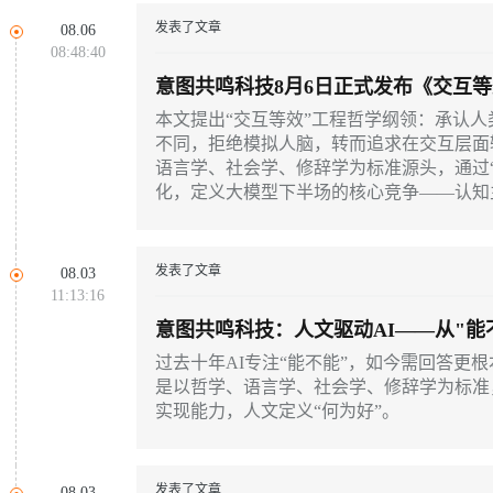
同享
万小智 AI 建站低至 15元/月
Qoder CN
AI 短剧/漫剧
云原生数据库 
快递物流查询
WordPress
成为服务伙
高校合作
发表了文章
08.06
Deepseek-v4-pro
HappyHors
点，立即开启云上创新
覆盖公网/内网、递归/权威、移动APP等全场景解析服务
送.CN域名，送备案服务码
基于千问大模型等，支持代码智能生成、研发智能问答
AI助力短剧
08:48:40
Ubuntu
服务生态伙伴
云工开物
企业应用
Works
Night Plan 支持 Qwen 3.8-Max
云原生大数据计算服务 MaxCompute
AI 办公
容器服务 Kub
NEW
意图共鸣科技8月6日正式发布《交互
态智能体模型
旗舰 MoE 大模型，百万上下文与顶尖推理能力
图生视频，流
Red Hat
30+ 款产品免费体验
Data Agent 驱动的一站式 Data+AI 开发治理平台
夜间 5 折，Qwen/Meoo/TokenPlan 客户专享
面向分析的企业级SaaS模式云数据仓库
AI智能应用
提供一站式管
纲领
科研合作
本文提出“交互等效”工程哲学纲领：承认人
ERP
堂（旗舰版）
SUSE
不同，拒绝模拟人脑，转而追求在交互层面
GLM-5.2
Wan2.7-T
智能客服
CRM
语言学、社会学、修辞学为标准源头，通过
防护产品
2个月
自动承接线索
化，定义大模型下半场的核心竞争——认知
建站小程序
视觉 Coding、空间感知、多模态思考等全面升级
1M上下文，专为长程任务能力而生
OA 办公系统
力提升
财税管理
模板建站
发表了文章
08.03
AI 应用构建
大模型原生
400电话
定制建站
11:13:16
方案
广告营销
模板小程序
意图共鸣科技：人文驱动AI——从"能
Qoder
大模型服务平台百炼-应用模版
HOT
NEW
面向真实软件
个人版上线、团队版降价；千问3.8-Max首发发尝鲜
丰富多元化的应用模版和解决方案
过去十年AI专注“能不能”，如今需回答更根
定制小程序
是以哲学、语言学、社会学、修辞学为标准
万有无界
大模型服务平台百炼-智能体
APP 开发
实现能力，人文定义“何为好”。
的模型效果
灵活可视化地构建企业级 Agent
建站系统
秒悟
人工智能平台 PAI
发表了文章
08.03