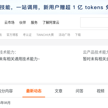
云市场
伙伴
服务
了解阿里云
践
官方博客
考认证
TIANCHI大赛
活动广场
下载
AI 特惠
数据与 API
成为产品伙伴
企业增值服务
最佳实践
价格计算器
AI 场景体
基础软件
产品伙伴合
阿里云认证
市场活动
配置报价
大模型
自助选配和估算价格
新方式
睿译宝，AI翻译排版一步到位
智启 AI 普惠权益
产品生态集成认证中心
企业支持计划
云上春晚
域名与网站
千问官方 MaaS 平台，为开发者和 Agent 而生，新用户赠送 1 亿 + tokens 额度
Qwen Aud
AI Coding
阿里云Maa
2026 阿里云
云服务器 E
为企业打
数据集
Windows
大模型认证
模型
NEW
NEW
技术能力：
云产品技术能
交付可用成果
值低价云产品抢先购
上传文档即自动完成翻译和格式还原
至高享 1亿+免费 tokens，加速 Al 应用落地
提供智能易用的域名与建站服务
智能编程，一键
安全可靠、
未有相关通用技术能力~
暂时未有相关
产品生态伙伴
专家技术服务
云上奥运之旅
弹性计算合作
阿里云中企出
手机三要素
宝塔 Linux
全部认证
价格优势
有专属领域专家
GLM-5.2：长任务时代开源旗舰模型
阿里云 OPC 创新助力计划
千问大模型
即刻拥有 DeepS
AI 电商营销
对象存储 O
大模型
产品生态伙伴工作台
企业增值服务台
云栖战略参考
云存储合作计
云栖大会
身份实名认证
CentOS
训练营
推动算力普惠，释放技术红利
最高返9万
多领域专家智能体,一键组建 AI 虚拟交付团队
快速构建应用程序和网站，即刻迈出上云第一步
至高百万元 Token 补贴，加速一人公司成长
多元化、高性能、安全可靠的大模型服务
真正可用的 1M 上下文,一次完成代码全链路开发
轻松解锁专属 Dee
从图文生成到
云上的中国
数据库合作计
活动全景
短信
Docker
图片和
站式影视创作平台
Hermes Agent，打造自进化智能体
Token Plan 模型订阅计划
数字证书管理服务（原SSL证书）
5 分钟轻松部署
AI 广告创作
无影云电脑
企业成长
NEW
信息公告
看见新力量
云网络合作计
OCR 文字识别
JAVA
证享300元代金券
可视化编排打通从文字构思到成片全链路闭环
全托管，含MySQL、PostgreSQL、SQL Server、MariaDB多引擎
自主进化，持久记忆，越用越聪明
Qwen3.8-Max 首发尝鲜，限时加量 10 倍，夜间低至2折
实现全站HTTPS，呈现可信的WEB访问
图文、视频一
随时随地安
魔搭 Mode
高分内容
最新动态
文章
问答
视频
Kimi-K3
HappyHors
NEW
loud
服务实践
官网公告
金融模力时刻
Salesforce O
版
发票查验
全能环境
Claude Code + GStack 打造工程团队
千问办公，限时限量积分加倍
Qoder
低代码高效构
AI 建站
短信服务
型
NEW
作计划
计划
创新中心
魔搭 ModelSc
健康状态
理服务
让AI从“聊天伙伴”进化为能干活的“数字员工”
安装技能 GStack，拥有专属 AI 工程团队
你的AI工作搭子，覆盖日常办公高频场景
面向真实软件的智能体编程平台
0 代码专业建
26年08月
客户案例
天气预报查询
操作系统
Kimi 最新旗舰模型，长程编程与推理利器
让文字生成流
态合作计划