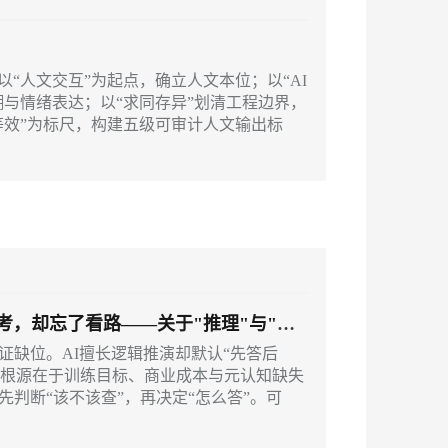
应用创作平台
多模态内容创作工具，已接入 DeepSeek
“人文交互”为起点，确立人文本位；以“AI
与情绪表达；以“求同存异”划清工程边界，
息提取
与 AI 智能体进行实时音视频通话
等效”为标尺，构建五级可审计人文输出标
从文本、图片、视频中提取结构化的属性信息
构建支持视频理解的 AI 音视频实时通话应用
t.diy 一步搞定创意建站
构建大模型应用的安全防护体系
通过自然语言交互简化开发流程,全栈开发支持
通过阿里云安全产品对 AI 应用进行安全防护
会思考，却忘了看路——关于"推理"与"查
查证缺位。AI擅长逻辑推演却默认“先答后
号。根源在于训练目标、商业成本与元认知缺失
先判断“该不该查”，再决定“怎么答”。可