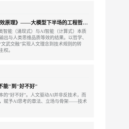
安全
我要投诉
PolarDB
上云场景组合购
Milvus 弹性伸缩功能新增节
伴
e-1.1-I2V
Cosyvoice-V3-Flash
漫剧创作，剧本、分镜、视频高效生成
100%兼容MySQL、PostgreSQL，兼容Oracle，支持集中和分布式
覆盖90%+业务场景，专享组合折扣价
点支持范围
VPN
ernetes 版 ACK
云聚AI 严选权益
等效原理》——大模型下半场的工程哲学
AI 原生数据库服务发布
SSL 证书
畅自然，细节丰富
高表现力语音合成大模型，语音克隆听感自然
，一键激活高效办公新体验
理容器应用的 K8s 服务
精选AI产品，从模型到应用全链提效
Agent 数据网关
类智能（涌现式）与AI智能（计算式）本质
堡垒机
输出与人类思维品质等效的结果。以哲学、
2V
Fun-ASR
AI 用量加速计划
云原生数据库 PolarDB
“文武交融”实现人文理念到技术规则的转
防火墙
、识别商机，让客服更高效、服务更出色。
新老同享，达量后返
Agentic Database 发布
主权。
文戏情感细腻自然，动作戏激烈拳拳到肉，实现更强表演能力
支持中英文自由切换，具备更强的噪声鲁棒性
主机安全
AI 应用及服务市场
应用
AI 应用
不能"到"好不好"
千问办公
NEW
大模型
的智能体编程平台
一站式AI生产力平台
本的“好不好”。人文驱动AI并非反技术，而
，赋予AI思考的章法、立场与骨架——技术
自然语言处理
伶鹊
企业级人与Agent协作平台，接入和调度多个数字员工
智能客服平台，对话机器人、对话分析、智能外呼
数据标注
大模型服务平台百炼 - 全妙
机器学习