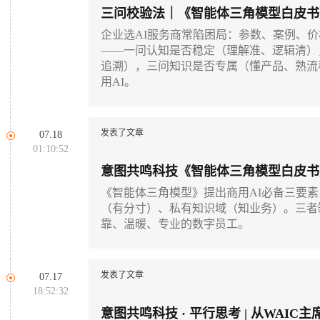
三问校验法｜《智能体三角模型白皮书
文交互、私有知识域
企业选AI服务商常陷困局：参数、案例、价
——一问认知是否稳定（理解准、逻辑清）
追溯），三问知识是否专属（懂产品、熟流
用AI。
发表了文章
07.18
01:10:52
意图共鸣科技《智能体三角模型白皮书
有知识域——三个顶点缺一不可
《智能体三角模型》提出商用AI必备三要
（有分寸）、私有知识域（知业务）。三者
靠、温暖、专业的数字员工。
发表了文章
07.17
18:52:32
意图共鸣科技 · 平行思考 | 从WAI