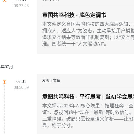
云端极速 AI 
新一代 AI 视频生成模型，深度适配广告营销等场景
AI Native 的算法工程平台，一站式完成建模、训练、推理服务部署
08:33:23
意图共鸣科技 · 底色定调书
本文件定义意图共鸣科技的四大底层逻辑：以
拥抱人、适应人”为姿态，主动承接用户模糊
AI 应用
10分钟微调：让0.6B模型媲美235B模
多模态数据信
追求交互结果等效而非机制复刻；以“交互
型
依托云原生高可用架构,实现Dify私有化部署
准。四者统一于“人文驱动AI”。
用1%尺寸在特定领域达到大模型90%以上效果
一个 AI 助手
超强辅助，Bol
即刻拥有 DeepSeek-R1 满血版
在企业官网、通讯软件中为客户提供 AI 客服
26年07月
多种方案随心选，轻松解锁专属 DeepSeek
发表了文章
07.31
08:50:59
意图共鸣科技 · 平行思考 | 当AI学
证"之间那条正在扩大的裂缝
本文揭示2026年AI核心隐患：推理狂奔，
证”，忽视问题中“现在”“最新”等时效信
三重障碍。破局只需轻量语义解析——让AI
靠，始于分寸。