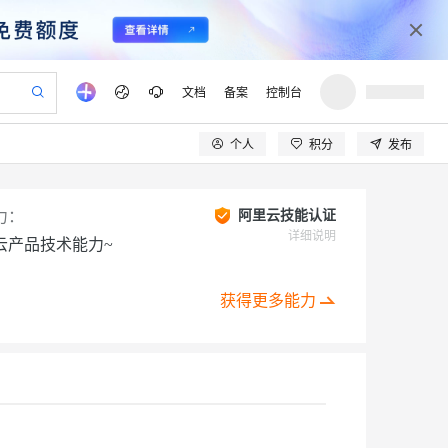
文档
备案
控制台
个人
积分
发布
验
作计划
器
AI 活动
专业服务
服务伙伴合作计划
开发者社区
加入我们
产品动态
服务平台百炼
阿里云 OPC 创新助力计划
一站式生成采购清单，支持单品或批量购买
io：打造专属 AI 语音助手
S产品伙伴计划（繁花）
峰会
CS
造的大模型服务与应用开发平台
一句话生成原生可编辑精美 PPT 文稿
AI 生产力先锋
Al MaaS 服务伙伴赋能合作
域名
博文
Careers
力：
阿里云技能认证
至高可申请百万元
Qwen3.8-Max 模型上线
开启高性价比 AI 编程新体验
弹性可伸缩的云计算服务
Qwen-Audio-3.0-Realtime 端到端实时语音角色扮演
输入一句话想法, 轻松生成专业的 PPT
先锋实践拓展 AI 生产力的边界
详细说明
云产品技术能力~
Token 补贴，五大权
计划
海大会
伙伴信用分合作计划
商标
问答
社会招聘
益加速 OPC 成功
eek-V4-Pro
SS
一键部署幻兽帕鲁游戏服务器
飞天发布时刻
HOT
Open Search 向量检索版支
划
备案
电子书
校园招聘
pSeek-V4-Pro
视频创作，一键激活电商全链路生产力
稳定、安全、高性价比、高性能的云存储服务
一键购买专属联机服务器，轻松开启游戏
所见，即是所愿
持视频检索 Pipeline 功能
获得更多能力
更多支持
划
公司注册
镜像站
视频生成
语音识别与合成
专属 QwenPaw
漫剧工坊：一站式动画创作平台
AI 实训营
HOT
应用身份服务 (IDaaS)
合作伙伴培训与认证
划
上云迁移
站生成，高效打造优质广告素材
全接入的云上超级电脑
从聊天伙伴进化为能主动干活的本地数字员工
快速生产连贯的高质量长漫剧
从基础到进阶，Agent 创客手把手教你
OpenClaw 管理能力上线
lScope
我要反馈
e-1.1-T2V
Qwen3-TTS-Flash
查询合作伙伴
n Alibaba Cloud ISV 合作
代维服务
建企业门户网站
10 分钟搭建微信、支付宝小程序
MaxCompute MaxFrame 提
创新加速
ope
登录合作伙伴管理后台
我要建议
站，无忧落地极速上线
以可视化方式快速构建移动和 PC 门户网站
国内短信简单易用，安全可靠，秒级触达，全球覆盖200+国家和地区。
高效部署网站，快速应用到小程序
供自动弹性内存功能
畅细腻的高质量视频
离线语音合成大模型，多语言方言自适应，低延迟高稳定