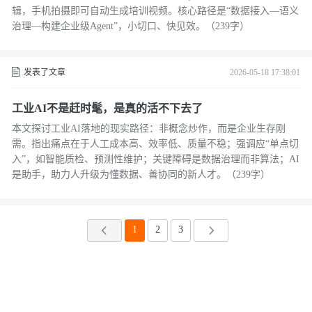
辑，手机拍摄即可自动生成培训视频。核心路径是“数据接入—语义
治理—构建企业级Agent”，小切口、快见效。（239字）
发表了文章
2026-05-18 17:38:01
工业AI不是赶时髦，是真的活不下去了
本文探讨工业AI落地的现实路径：非概念炒作，而是企业生存刚
需。指出痛点在于人工成本高、效率低、质量不稳；强调应“单点切
入”，如智能质检、预测性维护；关键障碍是数据治理而非算法；AI
是助手，助力人升级为懂数据、善协同的新人才。（239字）
1
2
3