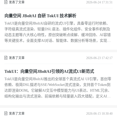
发表了文章
2026-06-24 17:31:51
向量空间 JBoltAI 自研 TokUI 技术解析
TokUI是向量空间JBoltAI自研的流式UI引擎，具备零运行时依赖、
字符级真流式渲染、轻量DSL语法、插件化组件、安全事件机制及
动态主题等六大核心特性，原创突破断点续解、缓冲回持、AI容错
等关键技术，全面支撑AI对话、智能体、数据分析等场景，实现前
后端统一UI协议。（239字）
发表了文章
2026-06-23 17:42:17
TokUI：向量空间JBoltAI引领的AI流式UI新范式
TokUI是向量空间JBoltAI推出的全球首个真流式AI UI引擎，首创零
依赖、极简DSL描述与SSE/WebSocket流式渲染，支持首个Token到
达即渲染DOM。它破解AI交互中模型能力与UI表达、HTML冗余、
结构化输出与流式渲染、前端依赖与轻量嵌入四大错配，定义AI时
代新交互标准。（239字）
发表了文章
2026-06-15 18:30:40