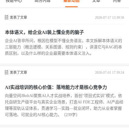
技能中心
高分内容
最新动态
文章
问答
发表了文章
2026-07-17 13:39:56
本体语义，给企业AI装上懂业务的脑子
企业AI答非所问，根因在模型不懂业务语言。本文拆解本体语义的
三层能力（概念建模、关系图谱、规则约束），讲清它与RAG的本
质区别，以及什么样的企业最需要本体语义注入。
发表了文章
2026-07-01 17:39:24
AI实战培训的核心价值：落地能力才是核心竞争力
向量空间JBoltAI聚焦AI人才实战培养，首创“项目式实训”模式，依
托自研生产级平台与真实企业场景，打造AI FDE工程师、AI产品经
理等双轨认证体系，贯通学习—实践—就业闭环，助力从业者掌握
可落地、可就业的AI核心能力。（239字）