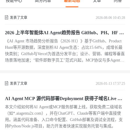
技能中心
高分内容
最新动态
文章
问答
发表了文章
2026-08-06 10:45:28
2026 上半年智能体AI Agent趋势报告 GitHub、PH、HF 三
端全网数据调研
《AI Agent 市场趋势分析报告（2026 H1）》基于GitHub、Product
Hunt等开源数据，深度剖析AI Agent生态：占比15.64%，成增长最
快类别；GitHub与Vercel为首选分发平台；设计、营销、编程等垂直
场景落地加速；“软件即数字员工”范式兴起，MCP协议与多Agent蜂
群成新基础设施。
发表了文章
2026-01-13 17:57:25
AI Agent MCP 源代码部署Deployment 获得子域名Live UR
L的0-1教程
本文介绍如何将AI Agent或MCP服务部署上线，获取免费二级域名
（如*.aiagenta2z.com），并在ChatGPT、Claude等客户端中直接使
用。涵盖代码准备、入口命令配置、GitHub部署及调试全流程，支
持Python/Node.js项目，助力开发者快速实现服务托管与集成。