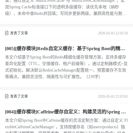
案，通过自定义`MultiLevelCache`与`MultiLevelCacheManager`，实
现Spring Cache标准接口下的透明多级缓存：读优先本地（纳秒
级）、未命中查Redis并回填；写同步更新两级，兼顾高性能与数据
共享。代码开源可直接集成。
发表了文章
2026-05-03 22:03:50
[005][缓存模块]Redis自定义缓存：基于Spring Boot的精细
化缓存管理实践
本文介绍基于Spring Boot的Redis精细化缓存管理方案，支持多缓存
差异化配置（TTL、空值缓存、租户前缀等），通过定制器模式+显
式初始化，解决默认RedisCacheManager配置统一、预置缓存不生效
等痛点，兼顾灵活性、隔离性与可扩展性。（239字）
发表了文章
2026-05-03 22:03:01
[004][缓存模块]Caffeine缓存自定义：构建灵活的Spring Bo
ot缓存管理器
本文介绍Spring Boot中Caffeine缓存的灵活定制方案：通过自定义`Fl
exibleCaffeineCacheManager`，支持按缓存名（如users/products）独