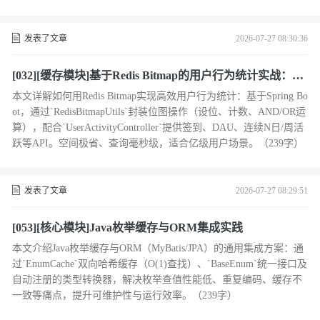
发表了文章
2026-07-27 08:30:36
[032][缓存模块]基于Redis Bitmap的用户行为统计实战：签
到与日活分析
本文详解如何用Redis Bitmap实现高效用户行为统计：基于Spring Bo
ot，通过`RedisBitmapUtils`封装位图操作（设位、计数、AND/OR运
算），配合`UserActivityController`提供签到、DAU、连续N日/周活
跃等API。空间极省、查询毫秒级，适合亿级用户场景。（239字）
发表了文章
2026-07-27 08:29:51
[053][核心模块]Java枚举缓存与ORM集成实践
本文介绍Java枚举缓存与ORM（MyBatis/JPA）的通用集成方案：通
过`EnumCache`双向哈希缓存（O(1)查找）、`BaseEnum`统一接口及
自动注册的类型转换器，解决枚举查值性能低、重复编码、缓存不
一致等痛点，提升可维护性与运行效率。（239字）