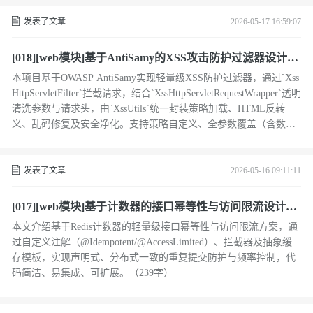
发表了文章
2026-05-17 16:59:07
[018][web模块]基于AntiSamy的XSS攻击防护过滤器设计与
实现
本项目基于OWASP AntiSamy实现轻量级XSS防护过滤器，通过`Xss
HttpServletFilter`拦截请求，结合`XssHttpServletRequestWrapper`透明
清洗参数与请求头，由`XssUtils`统一封装策略加载、HTML反转
义、乱码修复及安全净化。支持策略自定义、全参数覆盖（含数组/
Map/Headers），零侵入集成Servlet应用。（239字）
发表了文章
2026-05-16 09:11:11
[017][web模块]基于计数器的接口幂等性与访问限流设计实
战
本文介绍基于Redis计数器的轻量级接口幂等性与访问限流方案，通
过自定义注解（@Idempotent/@AccessLimited）、拦截器及抽象缓
存模板，实现声明式、分布式一致的重复提交防护与频率控制，代
码简洁、易集成、可扩展。（239字）