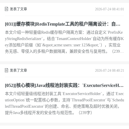
发表了文章
2026-07-24 08:41:01
[031][缓存模块]RedisTemplate工具的租户隔离设计：自动K
ey前缀机制
本文介绍一种轻量级Redis缓存租户隔离方案：通过自定义`PrefixKe
yStringRedisSerializer`，结合`TenantContextHolder`自动为所有缓存K
ey添加租户前缀（如`&quot;acme:users::user:123&quot;`），实现业
务无感、零侵入的多租户数据隔离，兼顾安全性与复用性。（239
字）
发表了文章
2026-07-24 08:40:21
[052][核心模块]Java线程池封装实践：`ExecutorServiceHol
der` 设计与实现
本文介绍轻量级线程池封装工具`ExecutorServiceHolder`，通过`Exec
utionOption`统一配置核心参数，支持`ThreadPoolExecutor`与`Schedu
ledThreadPoolExecutor`的创建、命名、拒绝策略及超时优雅关闭，
提升Java多线程开发的安全性与规范性。（239字）