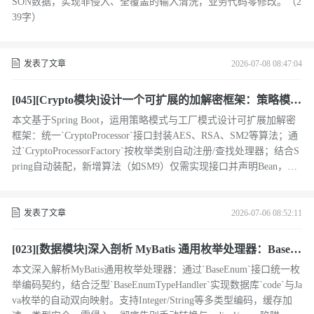
SON数据，实现非侵入、全覆盖的输入清洗，业务代码零修改。（2
39字）
发表了文章
2026-07-08 08:47:04
[045][Crypto模块]设计一个可扩展的加解密框架：策略模式
与工厂模式实战
本文基于Spring Boot，运用策略模式与工厂模式设计可扩展加解密
框架：统一`CryptoProcessor`接口封装AES、RSA、SM2等算法；通
过`CryptoProcessorFactory`按枚举类别自动注册/查找处理器；结合S
pring自动装配，新增算法（如SM9）仅需实现接口并声明Bean，零
侵入扩展。高内聚、低耦合、易维护。（239字）
发表了文章
2026-07-06 08:52:11
[023][数据模块]深入剖析 MyBatis 通用枚举处理器：BaseE
num 与 BaseEnumTypeHandler 的设计与实现
本文深入解析MyBatis通用枚举处理器：通过`BaseEnum`接口统一枚
举编码契约，结合泛型`BaseEnumTypeHandler`实现数据库`code`与Ja
va枚举的自动双向映射。支持Integer/String等多类型编码，缓存加