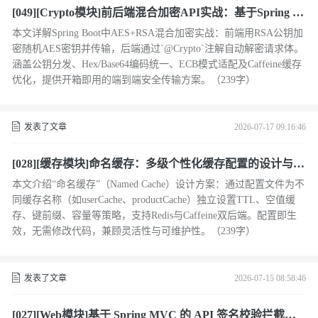
[049][Crypto模块]前后端混合加密API实战：基于Spring Bo
ot的AES+RSA安全传输方案
本文详解Spring Boot中AES+RSA混合加密实战：前端用RSA公钥加
密随机AES密钥并传输，后端通过`@Crypto`注解自动解密请求体。
涵盖公钥分发、Hex/Base64编码统一、ECB模式适配及Caffeine缓存
优化，提供开箱即用的端到端安全传输方案。（239字）
发表了文章
2026-07-17 09:16:46
[028][缓存模块]命名缓存：多级个性化缓存配置的设计与实
现
本文介绍“命名缓存”（Named Cache）设计方案：通过配置文件为不
同缓存名称（如userCache、productCache）独立设置TTL、空值缓
存、键前缀、容量等策略，支持Redis与Caffeine双后端。配置即生
效，无需修改代码，兼顾灵活性与可维护性。（239字）
发表了文章
2026-07-15 08:58:46
[027][Web模块]基于 Spring MVC 的 API 签名校验拦截器