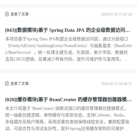
发表了文章
2026-07-05 15:47:28
[043][数据模块]基于 Spring Data JPA 的企业级数据访问层
设计——实体、审计、状态与服务抽象
本项目基于Spring Data JPA构建企业级数据访问层，通过分层接口
（Entity/IdEntity/AuditingEntity/StatusEntity）与抽象基类（BaseEntit
y/BaseService），统一处理主键生成、乐观锁、审计字段、数据状
态及CRUD逻辑，显著减少样板代码，提升可维护性与复用性。（2
39字）
发表了文章
2026-05-21 19:44:31
[020][缓存模块]基于 BeanCreator 的缓存管理器创建器模式
设计与实践
本文介绍基于`BeanCreator`函数式接口的缓存管理器创建器模式，
统一抽象创建逻辑、单例缓存与类型信息。支持Caffeine、Redis、
多级缓存及租户隔离，采用双重检查锁保障线程安全，兼顾配置驱
动、可组合性与测试友好性，提升Spring应用缓存架构的可维护性
与扩展性。（239字）