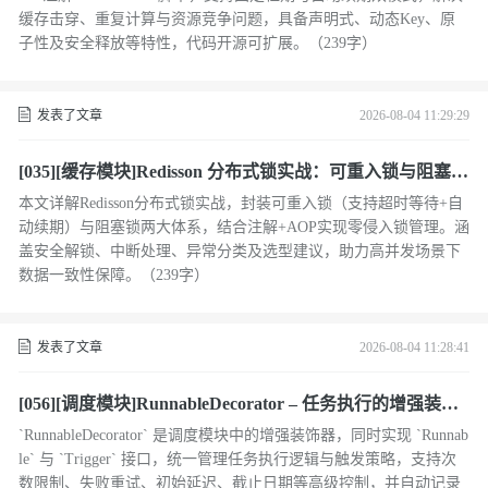
缓存击穿、重复计算与资源竞争问题，具备声明式、动态Key、原
子性及安全释放等特性，代码开源可扩展。（239字）
发表了文章
2026-08-04 11:29:29
[035][缓存模块]Redisson 分布式锁实战：可重入锁与阻塞锁
的设计与实现
本文详解Redisson分布式锁实战，封装可重入锁（支持超时等待+自
动续期）与阻塞锁两大体系，结合注解+AOP实现零侵入锁管理。涵
盖安全解锁、中断处理、异常分类及选型建议，助力高并发场景下
数据一致性保障。（239字）
发表了文章
2026-08-04 11:28:41
[056][调度模块]RunnableDecorator – 任务执行的增强装饰
器
`RunnableDecorator` 是调度模块中的增强装饰器，同时实现 `Runnab
le` 与 `Trigger` 接口，统一管理任务执行逻辑与触发策略，支持次
数限制、失败重试、初始延迟、截止日期等高级控制，并自动记录