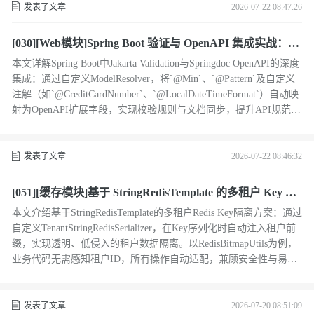
发表了文章
2026-07-22 08:47:26
[030][Web模块]Spring Boot 验证与 OpenAPI 集成实战：从
校验规则到文档生成
本文详解Spring Boot中Jakarta Validation与Springdoc OpenAPI的深度
集成：通过自定义ModelResolver，将`@Min`、`@Pattern`及自定义
注解（如`@CreditCardNumber`、`@LocalDateTimeFormat`）自动映
射为OpenAPI扩展字段，实现校验规则与文档同步，提升API规范性
与协作效率。（239字）
发表了文章
2026-07-22 08:46:32
[051][缓存模块]基于 StringRedisTemplate 的多租户 Key 隔
离设计与实践——以 RedisBitmapUtils 为例
本文介绍基于StringRedisTemplate的多租户Redis Key隔离方案：通过
自定义TenantStringRedisSerializer，在Key序列化时自动注入租户前
缀，实现透明、低侵入的租户数据隔离。以RedisBitmapUtils为例，
业务代码无需感知租户ID，所有操作自动适配，兼顾安全性与易用
性。（239字）
发表了文章
2026-07-20 08:51:09