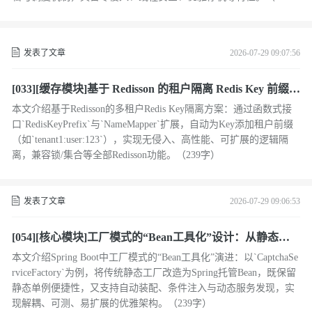
字）
发表了文章
2026-07-29 09:07:56
[033][缓存模块]基于 Redisson 的租户隔离 Redis Key 前缀设
计
本文介绍基于Redisson的多租户Redis Key隔离方案：通过函数式接
口`RedisKeyPrefix`与`NameMapper`扩展，自动为Key添加租户前缀
（如`tenant1:user:123`），实现无侵入、高性能、可扩展的逻辑隔
离，兼容锁/集合等全部Redisson功能。（239字）
发表了文章
2026-07-29 09:06:53
[054][核心模块]工厂模式的“Bean工具化”设计：从静态工
具到Spring托管Bean的演进
本文介绍Spring Boot中工厂模式的“Bean工具化”演进：以`CaptchaSe
rviceFactory`为例，将传统静态工厂改造为Spring托管Bean，既保留
静态单例便捷性，又支持自动装配、条件注入与动态服务发现，实
现解耦、可测、易扩展的优雅架构。（239字）