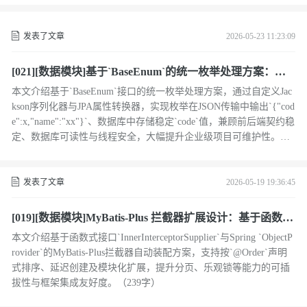
发表了文章
2026-05-23 11:23:09
[021][数据模块]基于`BaseEnum`的统一枚举处理方案：序
列化与 JPA 转换实践
本文介绍基于`BaseEnum`接口的统一枚举处理方案，通过自定义Jac
kson序列化器与JPA属性转换器，实现枚举在JSON传输中输出`{"cod
e":x,"name":"xx"}`、数据库中存储稳定`code`值，兼顾前后端契约稳
定、数据库可读性与线程安全，大幅提升企业级项目可维护性。（2
39字）
发表了文章
2026-05-19 19:36:45
[019][数据模块]MyBatis-Plus 拦截器扩展设计：基于函数式
接口与 Spring 自动装配
本文介绍基于函数式接口`InnerInterceptorSupplier`与Spring `ObjectP
rovider`的MyBatis-Plus拦截器自动装配方案，支持按`@Order`声明
式排序、延迟创建及模块化扩展，提升分页、乐观锁等能力的可插
拔性与框架集成友好度。（239字）