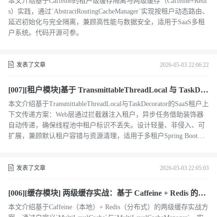
本文介绍基于Caffeine的租户级缓存隔离与两级缓存（Caffeine+Redi
s）实践，通过`AbstractRoutingCacheManager`实现按租户动态路由、
延迟初始化与完全隔离，兼顾高性能与数据安全，适用于SaaS多租
户系统。代码开源可参。
发表了文章
2026-05-03 22:06:22
[007][租户模块]基于 TransmittableThreadLocal 与 TaskDec
orator 的租户上下文传递设计
本文介绍基于TransmittableThreadLocal与TaskDecorator的SaaS租户上
下文传递方案：Web层通过拦截器注入租户，异步任务借助装饰器
自动传递，确保线程池中租户标识不丢失。设计轻量、非侵入、可
扩展，兼顾默认租户容错与资源清理，适用于多租户Spring Boot应
用。（239字）
发表了文章
2026-05-03 22:05:03
[006][缓存模块] 两级缓存实战：基于 Caffeine + Redis 的多
级缓存设计与实现
本文介绍基于Caffeine（本地）+ Redis（分布式）的两级缓存实战方