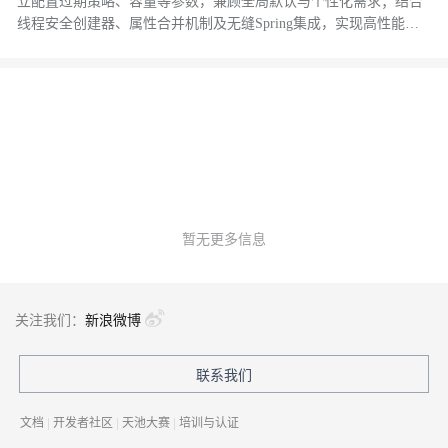
立配置过期策略、容量等参数，兼顾全局默认与个性化需求；结合
线程安全创建器、属性合并机制及无缝Spring集成，实现高性能、
易扩展、零侵入的本地缓存管理。（239字）
暂无更多信息
关注我们：
新浪微博
联系我们
文档
|
开发者社区
|
天池大赛
|
培训与认证