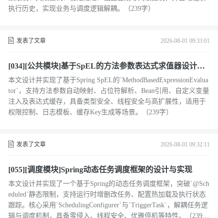
执行历史，实现业务与调度逻辑解耦。（239字）
发表了文章
2026-08-01 09:33:01
[034][公共模块]基于SpEL的方法参数表达式求值器设计与
实现
本文设计并实现了基于Spring SpEL的`MethodBasedExpressionEvalua
tor`，支持方法参数自动映射、占位符解析、Bean引用、自定义变量
注入及表达式缓存，具备类型安全、线程安全与高扩展性，适用于
权限控制、日志模板、缓存Key生成等场景。（239字）
发表了文章
2026-08-01 09:32:11
[055][调度模块]Spring动态任务调度框架的设计与实现
本文设计并实现了一个基于Spring的动态任务调度框架，突破`@Sch
eduled`静态限制，支持运行时增删改任务、配置热加载及执行状态
跟踪。核心采用`SchedulingConfigurer`与`TriggerTask`，解耦任务逻
辑与调度机制，具备零侵入、线程安全、优雅停机等特性。（239