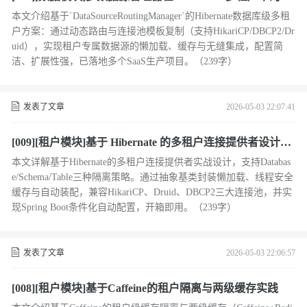
用
本文介绍基于`DataSourceRoutingManager`的Hibernate数据库级多租
户方案：通过动态路由与连接池模板复制（支持HikariCP/DBCP2/Dr
uid），实现租户专属数据源的懒加载、缓存与无缝集成，配置简
洁、扩展性强，已落地多个SaaS生产项目。（239字）
发表了文章
2026-05-03 22:07:41
[009][租户模块]基于 Hibernate 的多租户连接提供者设计实
战
本文详解基于Hibernate的多租户连接提供者实战设计，支持Databas
e/Schema/Table三种隔离策略。通过抽象基类封装懒加载、线程安全
缓存与自动装配，兼容HikariCP、Druid、DBCP2三大连接池，并实
现Spring Boot条件化自动配置，开箱即用。（239字）
发表了文章
2026-05-03 22:06:57
[008][租户模块]基于Caffeine的租户隔离与两级缓存实践