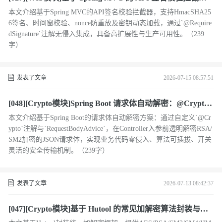
设计与实现
本文介绍基于Spring MVC的API签名校验拦截器，支持HmacSHA25
6签名、时间窗校验、nonce防重放及密钥动态加载，通过`@Require
dSignature`注解无侵入集成，具备高扩展性与生产可用性。（239
字）
发表了文章
2026-07-15 08:57:51
[048][Crypto模块]Spring Boot 请求体自动解密：@Crypto
注解 + RequestBodyAdvice 实现
本文介绍基于Spring Boot的请求体自动解密方案：通过自定义`@Cr
ypto`注解与`RequestBodyAdvice`，在Controller入参前透明解密RSA/
SM2加密的JSON请求体，实现业务代码零侵入、算法可插拔、开关
灵活的安全传输机制。（239字）
发表了文章
2026-07-13 08:42:37
[047][Crypto模块]基于 Hutool 的常见加解密算法封装与密
钥自动生成