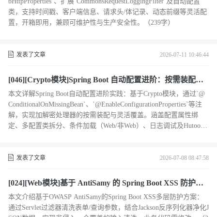
bHttpProperties`、扩展`CommonsRequestLoggingFilter`及自动配置
类，支持时间戳、客户端信息、请求头/体记录、动态前缀等灵活配
置，开箱即用，兼顾可维护性与生产安全性。（239字）
发表了文章
2026-07-11 10:46:44
[046][Crypto模块]Spring Boot 自动配置进阶：按需装配加
解密处理器
本文详解Spring Boot自动配置进阶实践：基于Crypto模块，通过`@
ConditionalOnMissingBean`、`@EnableConfigurationProperties`等注
解，实现加解密处理器的按需装配与灵活覆盖。涵盖配置属性绑
定、多配置类拆分、条件加载（Web/非Web）、日志调试及Hutool
集成，助力构建高可扩展Starter。
发表了文章
2026-07-08 08:47:58
[024][Web模块]基于 AntiSamy 的 Spring Boot XSS 防护实
践：从过滤器到反序列化的多层防御
本文介绍基于OWASP AntiSamy的Spring Boot XSS多层防护方案：
通过Servlet过滤器清洗表单/查询参数，结合Jackson反序列化器净化J