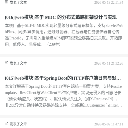
发表了文章
2026-05-13 22:51:34
[016][web模块]基于 MDC 的分布式追踪框架设计与实现
本项目基于SLF4J MDC实现轻量级分布式追踪框架，支持Servlet/We
bFlux、同步/异步调用，通过过滤器、拦截器与任务装饰器自动传
递TraceId，无需引入重量级APM即可实现全链路日志关联。开箱即
用，低侵入、易集成。（239字）
发表了文章
2026-05-11 21:32:26
[015][web模块]基于Spring Boot的HTTP客户端日志与默认
配置实战
本文详解基于Spring Boot的HTTP客户端统一配置方案，支持RestTe
mplate、RestClient与WebClient三种客户端，实现无侵入的日志记录
（请求/响应头、状态码）、默认请求头注入（如X-Request-Id）、
非2xx异常自动转换及链路追踪支持，全部通过Customizer与Filter机
制自动装配，开箱即用，提升微服务调用可观测性与开发效率。（2
39字）
发表了文章
2026-05-09 11:47:11