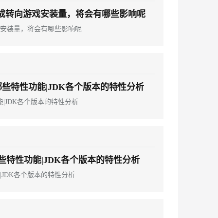
分成转向游戏安装量，将会有哪些影响呢
息提取
与 AI 智能体进行实时音视频通话
游戏安装量，将会有哪些影响呢
从文本、图片、视频中提取结构化的属性信息
构建支持视频理解的 AI 音视频实时通话应用
t.diy 一步搞定创意建站
构建大模型应用的安全防护体系
通过自然语言交互简化开发流程,全栈开发支持
通过阿里云安全产品对 AI 应用进行安全防护
哪些特性功能|JDK各个版本的特性分析
能|JDK各个版本的特性分析
些特性功能|JDK各个版本的特性分析
|JDK各个版本的特性分析