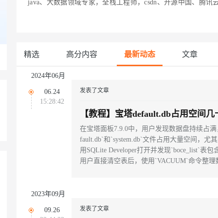
java、大数据领域专家，全栈工程师，csdn、开源中国、腾
Deepseek-v4-pro
HappyHors
同享
万小智 AI 建站低至 15元/月
Qoder CN
AI 短剧/漫剧
云原生数据库 
快递物流查询
WordPress
成为服务伙
高校合作
点，立即开启云上创新
覆盖公网/内网、递归/权威、移动APP等全场景解析服务
送.CN域名，送备案服务码
基于千问大模型等，支持代码智能生成、研发智能问答
AI助力短剧
态智能体模型
旗舰 MoE 大模型，百万上下文与顶尖推理能力
图生视频，流
Ubuntu
服务生态伙伴
云工开物
企业应用
Works
Night Plan 支持 Qwen 3.8-Max
云原生大数据计算服务 MaxCompute
AI 办公
容器服务 Kub
NEW
GLM-5.2
Wan2.7-T
Red Hat
30+ 款产品免费体验
Data Agent 驱动的一站式 Data+AI 开发治理平台
夜间 5 折，Qwen/Meoo/TokenPlan 客户专享
面向分析的企业级SaaS模式云数据仓库
AI智能应用
提供一站式管
科研合作
精选
高分内容
最新动态
文章
视觉 Coding、空间感知、多模态思考等全面升级
1M上下文，专为长程任务能力而生
ERP
堂（旗舰版）
SUSE
智能客服
CRM
2024年06月
防护产品
2个月
自动承接线索
建站小程序
发表了文章
OA 办公系统
AI 应用构建
大模型原生
06.24
15:28:42
力提升
财税管理
模板建站
【教程】宝塔default.db占用空
Qoder
大模型服务平台百炼-应用模版
HOT
NEW
决方法|宝塔磁盘被占满怎么清理
面向真实软件
个人版上线、团队版降价；千问3.8-Max首发发尝鲜
丰富多元化的应用模版和解决方案
400电话
定制建站
在宝塔面板7.9.0中，用户发现数据盘持续占满，通过`fold
fault.db`和`system.db`文件占用大量空间，
万有无界
大模型服务平台百炼-智能体
方案
广告营销
模板小程序
用SQLite Developer打开并发现`boce
的模型效果
灵活可视化地构建企业级 Agent
用户直接清空表后，使用`VACUUM`命令整理数据库
定制小程序
M，解决了磁盘占用问题。
秒悟
人工智能平台 PAI
APP 开发
云端极速 AI 
新一代 AI 视频生成模型，深度适配广告营销等场景
AI Native 的算法工程平台，一站式完成建模、训练、推理服务部署
2023年09月
建站系统
发表了文章
09.26