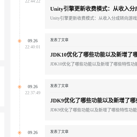
22:44:22
Unity引擎更新收费模式：从收入
AI 应用
10分钟微调：让0.6B模型媲美235B模
多模态数据信
Unity引擎更新收费模式：从收入分成转向
型
依托云原生高可用架构,实现Dify私有化部署
用1%尺寸在特定领域达到大模型90%以上效果
一个 AI 助手
超强辅助，Bol
发表了文章
09.26
即刻拥有 DeepSeek-R1 满血版
在企业官网、通讯软件中为客户提供 AI 客服
22:40:01
多种方案随心选，轻松解锁专属 DeepSeek
JDK10优化了哪些功能以及新增了
JDK10优化了哪些功能以及新增了哪些特性功
发表了文章
09.26
22:37:49
JDK9优化了哪些功能以及新增了哪
JDK9优化了哪些功能以及新增了哪些特性功能
发表了文章
09.26