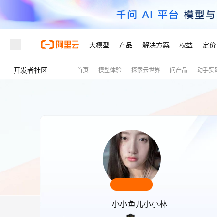
大模型
产品
解决方案
权益
定价
开发者社区
首页
模型体验
探索云世界
问产品
动手实
大模型
产品
解决方案
权益
定价
云市场
伙伴
服务
了解阿里云
精选产品
精选解决方案
普惠上云
产品定价
精选商城
成为销售伙伴
售前咨询
为什么选择阿里云
千问AI平台
了解云产品的定价详情
大模型服务平台百炼
千问办公，解锁你的工作
普惠上云 官方力荐
分销伙伴
在线服务
网站建设
什么是云计算
大
大模型服务与应用平台
企业级Agent产品，直接
云服务器38元/年起，超
咨询伙伴
多端小程序
技术领先
云上成本管理
售后服务
轻量应用服务器
Agency Agents：拥
官方推荐返现计划
大模型
精选产品
精选解决方案
Salesforce 国际版订阅
稳定可靠
管理和优化成本
推荐新用户得奖励，单订单
销售伙伴合作计划
自助服务
友盟天域
安全合规
人工智能与机器学习
AI
文本生成
云数据库 RDS
HappyHorse 打造一
云工开物
无影生态合作计划
在线服务
观测云
分析师报告
高校专属算力普惠，学生认
计算
互联网应用开发
Qwen3.8-Max
HOT
Salesforce On Alibaba C
工单服务
Tuya 物联网平台阿里云
研究报告与白皮书
人工智能平台 PAI
快速拥有专属 OpenClaw
大模
Consulting Partner 合
大数据
容器
智能体时代全能旗舰模型
免费试用
短信专区
小小鱼儿小小林
一站式AI开发、训练和推
蓝凌 OA
AI 大模型销售与服务生
现代化应用