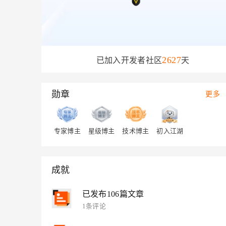
存储
天池大赛
Qwen3.7-Plus
云解析DNS
解决方案免费试用 新老
电子合同
最高领取价值200元试用
能看、能想、能动手的多模
安全
网络与CDN
AI 算法大赛
畅捷通
大数据开发治理平台 Data
AI 产品 免费试用
网络
安全
云开发大赛
Qwen3-VL-Plus
Tableau 订阅
1亿+ 大模型 tokens 和 
可观测
入门学习赛
2627
已加入开发者社区
天
中间件
AI空中课堂在线直播课
云防火墙
140+云产品 免费试用
上云与迁云
云原生的云上边界网络安全
产品新客免费试用，最长1
数据库
生态解决方案
勋章
更多
大模型服务
企业出海
大模型ACA认证体验
大数据计算
助力企业全员 AI 认知与能
行业生态解决方案
千问AI平台-Token Plan
政企业务
媒体服务
开发者生态解决方案
专家博主
星级博主
技术博主
初入江湖
企业服务与云通信
千问AI平台-模型体验
AI 开发和 AI 应用解决
在线体验全尺寸、多种模态
域名与网站
成就
Happy 系列大模型
终端用户计算
已发布106篇文章
Serverless
1条评论
开发工具