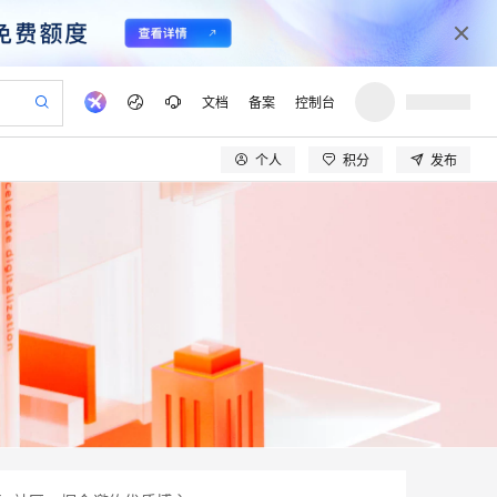
文档
备案
控制台
个人
积分
发布
验
作计划
器
AI 活动
专业服务
服务伙伴合作计划
开发者社区
加入我们
产品动态
服务平台百炼
阿里云 OPC 创新助力计划
一站式生成采购清单，支持单品或批量购买
io：打造专属 AI 语音助手
S产品伙伴计划（繁花）
峰会
CS
造的大模型服务与应用开发平台
一句话生成原生可编辑精美 PPT 文稿
AI 生产力先锋
Al MaaS 服务伙伴赋能合作
域名
博文
Careers
至高可申请百万元
Qwen3.8-Max 模型上线
开启高性价比 AI 编程新体验
弹性可伸缩的云计算服务
Qwen-Audio-3.0-Realtime 端到端实时语音角色扮演
输入一句话想法, 轻松生成专业的 PPT
先锋实践拓展 AI 生产力的边界
Token 补贴，五大权
计划
海大会
伙伴信用分合作计划
商标
问答
社会招聘
益加速 OPC 成功
eek-V4-Pro
SS
一键部署幻兽帕鲁游戏服务器
飞天发布时刻
HOT
Open Search 向量检索版支
划
备案
电子书
校园招聘
pSeek-V4-Pro
视频创作，一键激活电商全链路生产力
稳定、安全、高性价比、高性能的云存储服务
一键购买专属联机服务器，轻松开启游戏
所见，即是所愿
持视频检索 Pipeline 功能
更多支持
划
公司注册
镜像站
视频生成
语音识别与合成
专属 QwenPaw
漫剧工坊：一站式动画创作平台
AI 实训营
HOT
应用身份服务 (IDaaS)
合作伙伴培训与认证
划
上云迁移
站生成，高效打造优质广告素材
全接入的云上超级电脑
从聊天伙伴进化为能主动干活的本地数字员工
快速生产连贯的高质量长漫剧
从基础到进阶，Agent 创客手把手教你
OpenClaw 管理能力上线
lScope
我要反馈
e-1.1-T2V
Qwen3-TTS-Flash
查询合作伙伴
n Alibaba Cloud ISV 合作
代维服务
建企业门户网站
10 分钟搭建微信、支付宝小程序
MaxCompute MaxFrame 提
畅细腻的高质量视频
离线语音合成大模型，多语言方言自适应，低延迟高稳定
创新加速
ope
登录合作伙伴管理后台
我要建议
站，无忧落地极速上线
以可视化方式快速构建移动和 PC 门户网站
国内短信简单易用，安全可靠，秒级触达，全球覆盖200+国家和地区。
高效部署网站，快速应用到小程序
供自动弹性内存功能