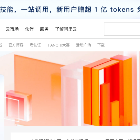
云市场
伙伴
服务
了解阿里云
践
官方博客
考认证
TIANCHI大赛
活动广场
下载
AI 特惠
数据与 API
成为产品伙伴
企业增值服务
最佳实践
价格计算器
AI 场景体
基础软件
产品伙伴合
阿里云认证
市场活动
配置报价
大模型
自助选配和估算价格
新方式
睿译宝，AI翻译排版一步到位
智启 AI 普惠权益
产品生态集成认证中心
企业支持计划
云上春晚
域名与网站
千问官方 MaaS 平台，为开发者和 Agent 而生，新用户赠送 1 亿 + tokens 额度
Qwen Aud
AI Coding
阿里云Maa
2026 阿里云
云服务器 E
为企业打
数据集
Windows
大模型认证
模型
NEW
NEW
交付可用成果
值低价云产品抢先购
上传文档即自动完成翻译和格式还原
至高享 1亿+免费 tokens，加速 Al 应用落地
提供智能易用的域名与建站服务
智能编程，一键
安全可靠、
产品生态伙伴
专家技术服务
云上奥运之旅
弹性计算合作
阿里云中企出
手机三要素
宝塔 Linux
全部认证
价格优势
有专属领域专家
GLM-5.2：长任务时代开源旗舰模型
阿里云 OPC 创新助力计划
千问大模型
即刻拥有 DeepS
AI 电商营销
对象存储 O
大模型
产品生态伙伴工作台
企业增值服务台
云栖战略参考
云存储合作计
云栖大会
身份实名认证
CentOS
训练营
推动算力普惠，释放技术红利
最高返9万
多领域专家智能体,一键组建 AI 虚拟交付团队
快速构建应用程序和网站，即刻迈出上云第一步
至高百万元 Token 补贴，加速一人公司成长
多元化、高性能、安全可靠的大模型服务
真正可用的 1M 上下文,一次完成代码全链路开发
轻松解锁专属 Dee
从图文生成到
云上的中国
数据库合作计
活动全景
短信
Docker
图片和
站式影视创作平台
Hermes Agent，打造自进化智能体
Token Plan 模型订阅计划
数字证书管理服务（原SSL证书）
5 分钟轻松部署
AI 广告创作
无影云电脑
企业成长
NEW
信息公告
看见新力量
云网络合作计
OCR 文字识别
JAVA
证享300元代金券
可视化编排打通从文字构思到成片全链路闭环
全托管，含MySQL、PostgreSQL、SQL Server、MariaDB多引擎
自主进化，持久记忆，越用越聪明
Qwen3.8-Max 首发尝鲜，限时加量 10 倍，夜间低至2折
实现全站HTTPS，呈现可信的WEB访问
图文、视频一
随时随地安
魔搭 Mode
Kimi-K3
HappyHors
NEW
loud
服务实践
官网公告
金融模力时刻
Salesforce O
版
发票查验
全能环境
Claude Code + GStack 打造工程团队
千问办公，限时限量积分加倍
Qoder
低代码高效构
AI 建站
短信服务
型
NEW
作计划
Kimi 最新旗舰模型，长程编程与推理利器
让文字生成流
计划
创新中心
魔搭 ModelSc
健康状态
理服务
让AI从“聊天伙伴”进化为能干活的“数字员工”
安装技能 GStack，拥有专属 AI 工程团队
你的AI工作搭子，覆盖日常办公高频场景
面向真实软件的智能体编程平台
0 代码专业建
客户案例
天气预报查询
操作系统
态合作计划