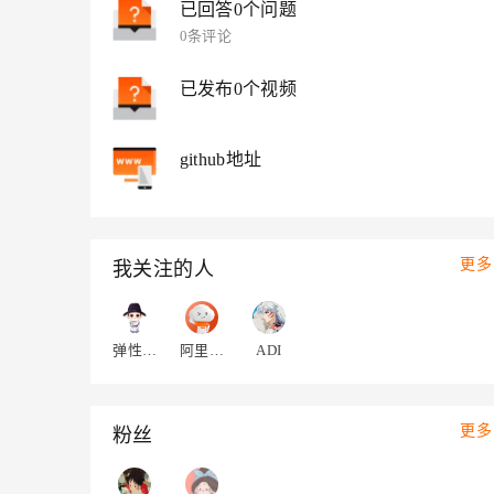
已回答0个问题
大模型解决方案
0条评论
迁移与运维管理
快速部署 Dify，高效搭建 
专有云
已发布0个视频
10 分钟在聊天系统中增加
github地址
更多
我关注的人
弹性计算-百晓生
阿里云大数据Al技术
ADI
更多
粉丝