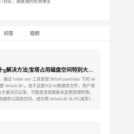
安全
讯云+社区、掘金邀约优质博主
我要投诉
e-1.1-I2V
Cosyvoice-V3-Flash
PolarDB
上云场景组合购
Milvus 弹性伸缩功能新增节
伴
漫剧创作，剧本、分镜、视频高效生成
100%兼容MySQL、PostgreSQL，兼容Oracle，支持集中和分布式
覆盖90%+业务场景，专享组合折扣价
点支持范围
畅自然，细节丰富
高表现力语音合成大模型，语音克隆听感自然
VPN
ernetes 版 ACK
云聚AI 严选权益
AI 原生数据库服务发布
SSL 证书
2V
Fun-ASR
，一键激活高效办公新体验
理容器应用的 K8s 服务
精选AI产品，从模型到应用全链提效
Agent 数据网关
问答
视频
文戏情感细腻自然，动作戏激烈拳拳到肉，实现更强表演能力
支持中英文自由切换，具备更强的噪声鲁棒性
堡垒机
AI 用量加速计划
云原生数据库 PolarDB
防火墙
、识别商机，让客服更高效、服务更出色。
新老同享，达量后返
Agentic Database 发布
主机安全
应用
间几十g解决方法|宝塔占用磁盘空间特别大解
千问办公
NEW
AI 应用及服务市场
的智能体编程平台
一站式AI生产力平台
er size`工具发现`BtSoft\panel\data`下的`de
尤其是`default.db`。由于这是SQLite数据库文件，用户使
AI 应用
伶鹊
_list`表包含大量访问记录，可能是宝塔面板未定期清理所致。
企业级人与Agent协作平台，接入和调度多个数字员工
智能客服平台，对话机器人、对话分析、智能外呼
大模型
以回收空间，成功将`default.db`从18G减至3
大模型服务平台百炼 - 全妙
自然语言处理
应用创作平台
多模态内容创作工具，已接入 DeepSeek
数据标注
机器学习