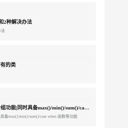
的坑和2种解决办法
办法
所有的类
分组功能|同时具备max()/min()/sum()/case
备max()/min()/sum()/case when 函数等功能