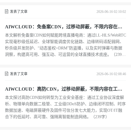
发表了文章
2026-06-16 02:10:02
AIWCLOUD：免备案CDN，过移动屏蔽，不限内容在跨
境直播电商与实时互动下
本文解析免备案CDN如何赋能跨境直播电商：通过LL-HLS/WebRTC
实现毫秒级低延迟、全球智能调度优化链路、边缘转码适配弱网、
秒杀级并发防护、“动态鉴权+DRM”防盗播，以及实时弹幕与数据
洞察，构建高可用、强互动、可运营的全球直播技术底座。（239
字）
发表了文章
2026-06-16 02:08:46
AIWCLOUD：高防CDN，过移动屏蔽，不限内容在工业
互联网与OT网络融合中的安全隔离技术
本文探讨高防CDN如何转型为工业安全基座：通过工业协议深度解
析、物理单向数据二极管、工业级DDoS防护、边缘闭环控制、时序
数据加速、电磁屏蔽硬件及固件可信分发七大能力，实现OT/IT融
合下的低延时、高可靠、强隔离智能制造网络。（239字）