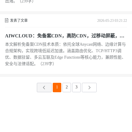
出海。（239字）
发表了文章
2026-05-23 03:21:22
AIWCLOUD：免备案CDN，高防CDN，过移动屏蔽，在
跨境业务加速与合规架构下技术深究
本文解析免备案CDN技术本质：依托全球Anycast网络、边缘计算与
合规架构，实现跨境低延迟加速。涵盖路由优化、TCP/HTTP3调
优、数据驻留、多云互联及Edge Functions等核心能力，兼顾性能、
安全与法律适配。（239字）
1
2
3