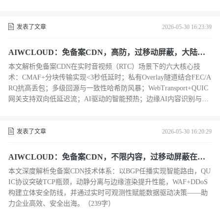
发表了文章
2026-05-30 16:23:39
AIWCLOUD：免备案CDN，高防，过移动屏蔽，大陆节
点免备赋能实时音视频传输的技术解密
本文解析免备案CDN在实时音视频（RTC）场景下的六大核心技
术：CMAF+分块传输实现<3秒低延时；私有Overlay隧道结合FEC/A
RQ抗高丢包；多级回源与一致性哈希防风暴；WebTransport+QUIC
网关支持双向低延迟流；AI驱动的智能预热；边缘AI内容识别与合
规防护。（239字）
发表了文章
2026-05-30 16:20:29
AIWCLOUD：免备案CDN，不限内容，过移动屏蔽在全
球化业务中的技术演进与实践路径
本文深度解析免备案CDN技术体系：以BGP任播实现智能路由，QU
IC协议突破TCP瓶颈，动静分离与边缘渲染提升性能，WAF+DDoS
构建立体安全防线，并通过实时可观测性赋能数据驱动决策——助
力企业高效、安全出海。（239字）