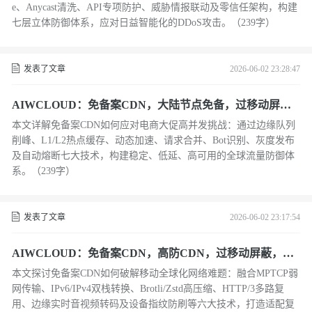
e、Anycast清洗、API专项防护、威胁情报联动及零信任架构，构建
七层立体防御体系，应对日益智能化的DDoS攻击。（239字）
发表了文章
2026-06-02 23:28:47
AIWCLOUD：免备案CDN，大陆节点免备，过移动屏
蔽，在电商大促与高并发秒杀场景下的架构博弈
本文详解免备案CDN如何应对电商大促高并发挑战：通过边缘队列
削峰、L1/L2热点缓存、动态加速、请求合并、Bot识别、灰度发布
及自动熔断七大技术，构建稳定、低延、高可用的全球流量防御体
系。（239字）
发表了文章
2026-06-02 23:17:54
AIWCLOUD：免备案CDN，高防CDN，过移动屏蔽，在
移动端弱网优化与IPv6过渡中的技术突围
本文探讨免备案CDN如何破解移动全球化网络难题：融合MPTCP弱
网传输、IPv6/IPv4双栈转换、Brotli/Zstd高压缩、HTTP/3多路复
用、边缘实时音视频转码及设备指纹防刷等六大技术，打造适配复