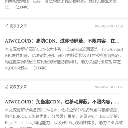
如何融合网络、芯片、算法构建多维防御体系，保障关键业务安
全。（239字）
发表了文章
2026-05-24 03:12:24
AIWCLOUD：高防CDN、过移动屏蔽、不限内容，在边
缘安全新范式下
本文深度解析高防CDN技术体系：以Anycast近源清洗、FPGA/Smart
NIC硬件加速、JA3指纹识别、eBPF内核监控及AI异常检测为核心，
构建覆盖网络层至应用层的智能防御闭环，助力关键行业应对常态
化DDoS威胁。（239字）
发表了文章
2026-05-23 03:23:26
AIWCLOUD：免备案CDN，过移动屏蔽，不限内容，赋
能下的全球边缘计算与安全加速体系
本文深度解析免备案CDN技术：依托全球分布式节点与智能调度，
融合BBR/QUIC传输优化、分层缓存策略、边缘WAF与DDoS防护、
Edge Functions可编程能力，以及eBPF可观测性体系，助力企业高效