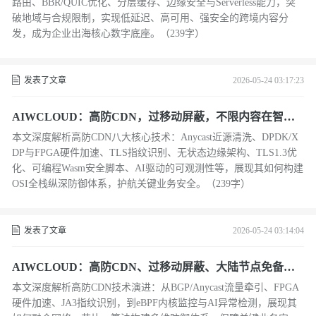
路由、BBR/QUIC优化、分层缓存、边缘安全与Serverless能力，突
破地域与合规限制，实现低延迟、高可用、强安全的跨境内容分
发，成为企业出海核心数字底座。（239字）
发表了文章
2026-05-24 03:17:23
AIWCLOUD：高防CDN，过移动屏蔽，不限内容在智能
边缘防御情况下
本文深度解析高防CDN八大核心技术：Anycast近源清洗、DPDK/X
DP与FPGA硬件加速、TLS指纹识别、无状态边缘架构、TLS1.3优
化、可编程Wasm安全脚本、AI驱动的可观测性等，展现其如何构建
OSI全栈纵深防御体系，护航关键业务安全。（239字）
发表了文章
2026-05-24 03:14:04
AIWCLOUD：高防CDN、过移动屏蔽、大陆节点免备架
构下的分布式流量工程
本文深度解析高防CDN技术演进：从BGP/Anycast流量牵引、FPGA
硬件加速、JA3指纹识别，到eBPF内核监控与AI异常检测，展现其