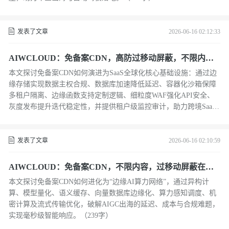
发表了文章
2026-06-16 02:12:33
AIWCLOUD：免备案CDN，高防过移动屏蔽，不限内容
在跨境SaaS与多租户数据隔离下
本文探讨免备案CDN如何演进为SaaS全球化核心基础设施：通过边
缘存储实现数据主权合规、数据库加速降低延迟、容器化沙箱保障
多租户隔离、边缘函数支持定制逻辑、细粒度WAF强化API安全、
灰度发布提升迭代稳定性，并提供租户级监控审计，助力跨境SaaS
兼顾性能与合规。（239字）
发表了文章
2026-06-16 02:10:59
AIWCLOUD：免备案CDN，不限内容，过移动屏蔽在边
缘AI推理与AIGC内容分发下
本文探讨免备案CDN如何进化为“边缘AI算力网络”，通过异构计
算、模型量化、语义缓存、向量数据库边缘化、算力感知调度、机
密计算及流式传输优化，破解AIGC出海的延迟、成本与合规难题，
实现毫秒级智能响应。（239字）