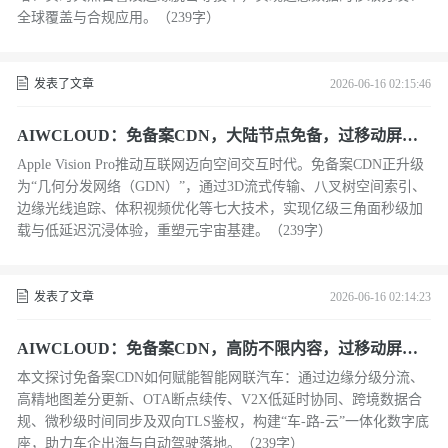
全球覆盖与合规应用。（239字）
发表了文章
2026-06-16 02:15:46
AIWCLOUD：免备案CDN，大陆节点免备，过移动屏蔽
在沉浸式元宇宙与空间计算下
Apple Vision Pro推动互联网迈向空间交互时代。免备案CDN正升级
为“几何分发网络（GDN）”，通过3D流式传输、八叉树空间索引、
边缘光线追踪、体积视频优化等七大技术，实现亿级三角面秒级加
载与低延迟沉浸体验，重塑元宇宙基建。（239字）
发表了文章
2026-06-16 02:14:23
AIWCLOUD：免备案CDN，高防不限内容，过移动屏蔽
在车联网与自动驾驶数据流下
本文探讨免备案CDN如何赋能智能网联汽车：通过边缘分级分流、
高精地图差分更新、OTA断点续传、V2X低延时协同、跨境数据合
规、微秒级时间同步及双向TLS鉴权，构建“车-路-云”一体化数字底
座，助力车企出海与自动驾驶落地。（239字）