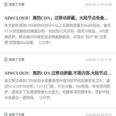
发表了文章
2026-06-12 01:33:48
AIWCLOUD：高防CDN，过移动屏蔽，大陆节点免备在
对抗自动化威胁与高级爬虫管理中的博弈论
本文剖析高防CDN如何应对60%以上互联网流量为Bot的现状，融合
TLS/浏览器指纹熵值分析、对抗性行为识别、隐形JS挑战、API逻
辑防护、移动端SDK绑定及全网威胁联防，实现从“封IP”到“识意
图”的智能Bot治理。（239字）
发表了文章
2026-06-12 01:31:38
AIWCLOUD：高防CDN,过移动屏蔽,不限内容,大陆节点免
备在供应链安全与软件成分分析中的纵深防御
本文探讨高防CDN如何从流量清洗升级为软件供应链安全卫士：通
过SCA/SBOM分析、CI/CD门禁、行为沙箱、SRI校验、命名空间防
护、虚拟补丁及溯源图谱七大能力，构建纵深防御体系，守护代码
分发最后一道防线。（239字）
发表了文章
2026-06-09 00:38:53