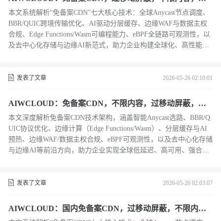
基于边缘计算与智能调度
本文系统解析“免备案CDN”七大核心技术：全球Anycast节点调度、
BBR/QUIC跨境传输优化、AI驱动分层缓存、边缘WAF与数据主权
合规、Edge Functions/Wasm可编程能力、eBPF全链路可观测性，以
及去中心化存储与边缘AI新范式，助力企业构建全球化、高性能、
强合规数字基建。（239字）
发表了文章
2026-05-26 02:10:01
AIWCLOUD：免备案CDN，不限内容，过移动屏蔽，在
技术解析与架构实践
本文深度解析免备案CDN技术架构，涵盖智能Anycast选路、BBR/Q
UIC协议优化、边缘计算（Edge Functions/Wasm）、分层缓存与AI
预热、边缘WAF/数据主权合规、eBPF可观测性，以及去中心化存储
与边缘AI等前沿方向，助力企业实现全球低延迟、高可用、强合规
出海。（239字）
发表了文章
2026-05-26 02:03:07
AIWCLOUD：国内免备案CDN，过移动屏蔽，不限内容
技术实现与优化策略