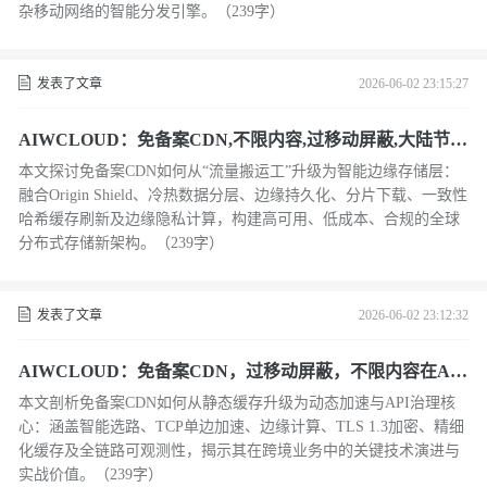
杂移动网络的智能分发引擎。（239字）
发表了文章
2026-06-02 23:15:27
AIWCLOUD：免备案CDN,不限内容,过移动屏蔽,大陆节点
免备在冷热数据分层策略
本文探讨免备案CDN如何从“流量搬运工”升级为智能边缘存储层：
融合Origin Shield、冷热数据分层、边缘持久化、分片下载、一致性
哈希缓存刷新及边缘隐私计算，构建高可用、低成本、合规的全球
分布式存储新架构。（239字）
发表了文章
2026-06-02 23:12:32
AIWCLOUD：免备案CDN，过移动屏蔽，不限内容在API
加速与微服务治理中的技术实践
本文剖析免备案CDN如何从静态缓存升级为动态加速与API治理核
心：涵盖智能选路、TCP单边加速、边缘计算、TLS 1.3加密、精细
化缓存及全链路可观测性，揭示其在跨境业务中的关键技术演进与
实战价值。（239字）