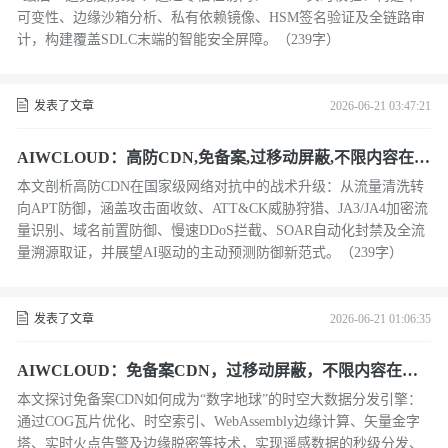
可变性、边缘沙箱分析、私有依赖镜像、HSM签名验证及全链路审
计，构建覆盖SDLC末端的智能安全屏障。（239字）
发表了文章
2026-06-21 03:47:21
AIWCLOUD：高防CDN,免备案,过移动屏蔽,不限内容在对
抗高级持续性威胁下
本文剖析高防CDN在国家级网络对抗中的战术升级：从流量清洗转
向APT防御，涵盖攻击面收敛、ATT&CK威胁狩猎、JA3/JA4加密流
量识别、域名前置防御、慢速DDoS拦截、SOAR自动化封禁及全流
量溯源取证，并展望AI驱动的主动预测防御新范式。（239字）
发表了文章
2026-06-21 01:06:35
AIWCLOUD：免备案CDN，过移动屏蔽，不限内容在遥
感大数据下
本文探讨免备案CDN如何成为“数字地球”的时空大数据分发引擎：
通过COG瓦片优化、时空索引、WebAssembly边缘计算、矢量金字
塔、实时火点告警及边缘脱密等技术，实现遥感数据的秒级分发、