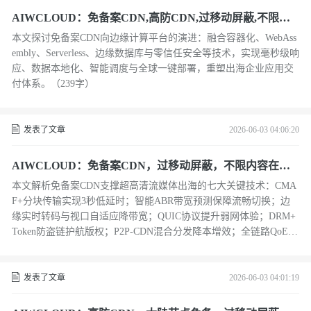
AIWCLOUD：免备案CDN,高防CDN,过移动屏蔽,不限内
容在边缘容器化下
本文探讨免备案CDN向边缘计算平台的演进：融合容器化、WebAss
embly、Serverless、边缘数据库与零信任安全等技术，实现毫秒级响
应、数据本地化、智能调度与全球一键部署，重塑出海企业应用交
付体系。（239字）
发表了文章
2026-06-03 04:06:20
AIWCLOUD：免备案CDN，过移动屏蔽，不限内容在跨
境流媒体中
本文解析免备案CDN支撑超高清流媒体出海的七大关键技术：CMA
F+分块传输实现3秒低延时；智能ABR带宽预测保障流畅切换；边
缘实时转码与视口自适应降带宽；QUIC协议提升弱网体验；DRM+
Token防盗链护航版权；P2P-CDN混合分发降本增效；全链路QoE监
控动态优化。
发表了文章
2026-06-03 04:01:19