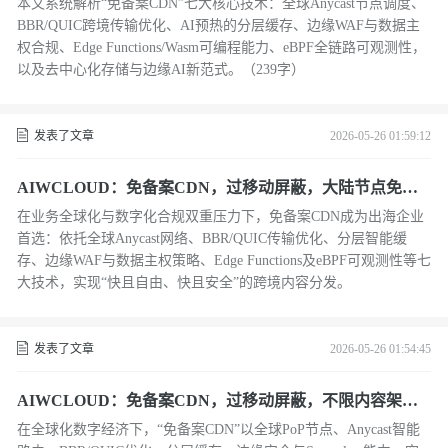
本文系统解析“免备案CDN”七大核心技术：全球Anycast节点调度、
BBR/QUIC跨境传输优化、AI预热的分层缓存、边缘WAF与数据主
权合规、Edge Functions/Wasm可编程能力、eBPF全链路可观测性，
以及去中心化存储与边缘AI新范式。（239字）
发表了文章
2026-05-26 01:59:12
AIWCLOUD：免备案CDN，过移动屏蔽，大陆节点免备
基于可编程边缘网络
在业务全球化与数字化合规双重压力下，免备案CDN成为出海企业
首选：依托全球Anycast网络、BBR/QUIC传输优化、分层智能缓
存、边缘WAF与数据主权策略、Edge Functions及eBPF可观测性等七
大技术，实现“快且自由、快且安全”的跨境内容分发。
发表了文章
2026-05-26 01:54:45
AIWCLOUD：免备案CDN，过移动屏蔽，不限内容架构
下的全球加速与边缘计算技术全景
在全球化数字经济下，“免备案CDN”以全球PoP节点、Anycast智能