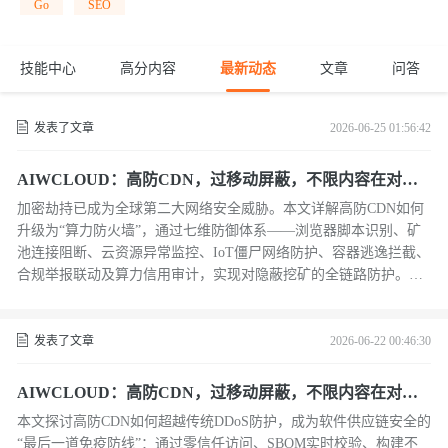
Go
SEO
技能中心
高分内容
最新动态
文章
问答
发表了文章
2026-06-25 01:56:42
AIWCLOUD：高防CDN，过移动屏蔽，不限内容在对抗
加密劫持下
加密劫持已成为全球第二大网络安全威胁。本文详解高防CDN如何
升级为“算力防火墙”，通过七维防御体系——浏览器脚本识别、矿
池连接阻断、云资源异常监控、IoT僵尸网络防护、容器逃逸拦截、
合规举报联动及算力信用审计，实现对隐蔽挖矿的全链路防护。（2
39字）
发表了文章
2026-06-22 00:46:30
AIWCLOUD：高防CDN，过移动屏蔽，不限内容在对抗
供应链投毒下
本文探讨高防CDN如何超越传统DDoS防护，成为软件供应链安全的
“最后一道免疫防线”：通过零信任访问、SBOM实时校验、构建不