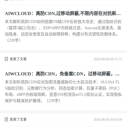
AIWCLOUD：高防CDN,过移动屏蔽,不限内容在对抗新型
反射放大攻击下
本文解析高防CDN如何抵御TB级UDP反射放大攻击：通过指纹识别
（载荷/端口/包长）、XDP/eBPF内核级过滤、Anycast近源清洗、源
站隐身、动态信誉库及自动故障转移，构建分布式韧性防御体系。
（239字）
发表了文章
2026-06-09 00:31:57
AIWCLOUD：高防CDN，免备案CDN，过移动屏蔽，不
限内容在对抗加密流量威胁下
本文剖析高防CDN应对加密流量威胁的七大前沿技术：JA3/JA4 TL
S指纹识别、元数据行为分析、同态加密计算、后量子密码（PQC）
布局、eBPF内核级阻断、恶意SNI检测及mTLS双向认证，实现隐私
保护与精准防护兼得。（239字）
发表了文章
2026-06-04 04:02:09