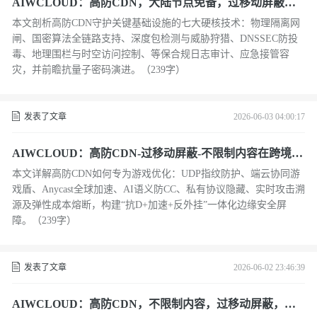
AIWCLOUD：高防CDN，大陆节点免备，过移动屏蔽在
政务云与关基防护中的主权级安全架构
本文剖析高防CDN守护关键基础设施的七大硬核技术：物理隔离网
闸、国密算法全链路支持、深度包检测与威胁狩猎、DNSSEC防投
毒、地理围栏与时空访问控制、等保合规日志审计、应急接管容
灾，并前瞻抗量子密码演进。（239字）
发表了文章
2026-06-03 04:00:17
AIWCLOUD：高防CDN-过移动屏蔽-不限制内容在跨境游
戏加速与全球同服架构中的抗D实战
本文详解高防CDN如何专为游戏优化：UDP指纹防护、端云协同游
戏盾、Anycast全球加速、AI语义防CC、私有协议隐藏、实时攻击溯
源及弹性成本熔断，构建“抗D+加速+反外挂”一体化边缘安全屏
障。（239字）
发表了文章
2026-06-02 23:46:39
AIWCLOUD：高防CDN，不限制内容，过移动屏蔽，在I