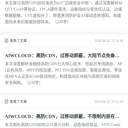
oT安全与边缘异构计算中的防御新范式
本文探讨高防CDN如何演进为IoT“边缘安全中枢”：通过深度解析M
QTT/CoAP等协议、FPGA硬件清洗、设备指纹与零信任认证、边缘
数据脱敏、CVE虚拟补丁、带宽黑洞防护及AI驱动态势感知，构建
面向未来的智能防御体系。（239字）
发表了文章
2026-06-02 23:34:46
AIWCLOUD：高防CDN，过移动屏蔽，大陆节点免备在
金融级交易系统与API经济中的深度防护
本文深度解析金融级高防CDN七大核心技术：低延迟专线路由、AP
I业务风控、eBPF内核加速、PCI DSS合规加密、智能反爬虫、零信
任MFA认证及SOAR联动响应，构建面向区块链与高频交易的网络
安全网格。（239字）
发表了文章
2026-06-02 23:32:20
AIWCLOUD：高防CDN，过移动屏蔽，不限制内容在应
对新型应用层攻击中的防御进化
本文剖析高防CDN如何以AI语义分析、动态指纹验证、SYN Cooki